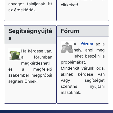
anyagot találjanak itt
cikkeket!
az érdeklődők.
Segítségnyújtá
Fórum
s
A
fórum
az a
hely, ahol meg
Ha kérdése van,
lehet beszélni a
a fórumban
problémákat.
megkérdezheti
Mindenkit várunk oda,
és a megfelelő
akinek kérdése van
szakember megpróbál
vagy segítséget
segíteni Önnek!
szeretne nyújtani
másoknak.