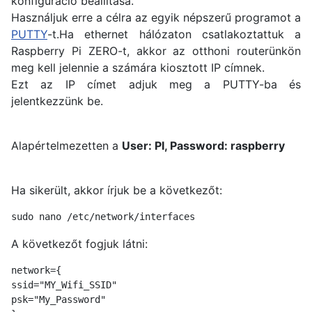
konfiguráció beállítása.
Használjuk erre a célra az egyik népszerű programot a
PUTTY
-t.Ha ethernet hálózaton csatlakoztattuk a
Raspberry Pi ZERO-t, akkor az otthoni routerünkön
meg kell jelennie a számára kiosztott IP címnek.
Ezt az IP címet adjuk meg a PUTTY-ba és
jelentkezzünk be.
Alapértelmezetten a
User: PI, Password: raspberry
Ha sikerült, akkor írjuk be a következőt:
sudo nano /etc/network/interfaces
A következőt fogjuk látni:
network={

ssid="MY_Wifi_SSID"

psk="My_Password"
