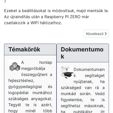
}
Ezeket a beállításokat is módosítsuk, majd mentsük le.
Az újraindítás után a Raspberry PI ZERO már
csatlakozik a WIFI hálózathoz.
Következő cikk: 
Következő
Témakörök
Dokumentumo
k
A honlap
megpróbálja
Dokumentumain
összegyűjteni a
k segítséget
fejlesztéshez,
nyújtanak, ha
gyógypedagógiai és
szükséged van rá a
logopédiai munkához
munkád során. Vedd
szükséges anyagokat.
figyelembe, te is
Tegyél te is azért,
segíthetsz másoknak,
hogy minél több
ha publikálsz itt