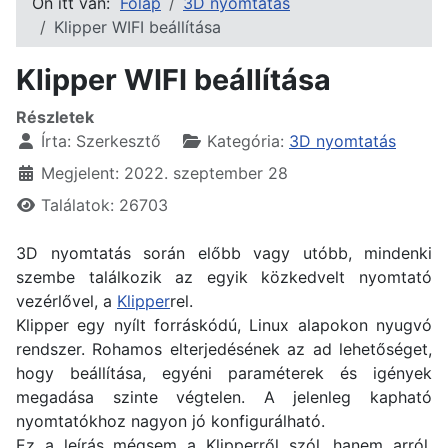
Ön itt van:
Főlap
3D nyomtatás
Klipper WIFI beállítása
Klipper WIFI beállítása
Részletek
Írta:
Szerkesztő
Kategória:
3D nyomtatás
Megjelent: 2022. szeptember 28
Találatok: 26703
3D nyomtatás során előbb vagy utóbb, mindenki
szembe találkozik az egyik közkedvelt nyomtató
vezérlővel, a
Klipper
rel.
Klipper egy nyílt forráskódú, Linux alapokon nyugvó
rendszer. Rohamos elterjedésének az ad lehetőséget,
hogy beállítása, egyéni paraméterek és igények
megadása szinte végtelen. A jelenleg kapható
nyomtatókhoz nagyon jó konfigurálható.
Ez a leírás mégsem a Klipperről szól, hanem arról,