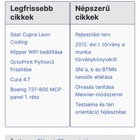
Legfrissebb
Népszerű
cikkek
cikkek
Seat Cupra Leon
Fejlesztési terv
Coding
2012. évi I. törvény a
Klipper WIFI beállítása
munka
törvénykönyvéről
OctoPrint Python3
frissítése
SNI a, b és BTMN
tanulók ellátása
Cura 4.7
Olvasás tanítása
Boeing 737-800 MCP
Meixner-módszerrel
panel 1. rész
Testséma és téri
orientáció fejlesztése