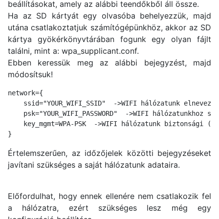
beállításokat, amely az alábbi teendőkből áll össze.
Ha az SD kártyát egy olvasóba behelyezzük, majd
utána csatlakoztatjuk számítógépünkhöz, akkor az SD
kártya gyökérkönyvtárában fogunk egy olyan fájlt
találni, mint a: wpa_supplicant.conf.
Ebben keressük meg az alábbi bejegyzést, majd
módosítsuk!
network={

    ssid="YOUR_WIFI_SSID"  ->WIFI hálózatunk elnevezés
    psk="YOUR_WIFI_PASSWORD"  ->WIFI hálózatunkhoz szü
    key_mgmt=WPA-PSK  ->WIFI hálózatunk biztonsági (ti
}
Értelemszerűen, az időzőjelek közötti bejegyzéseket
javítani szükséges a saját hálózatunk adataira.
Előfordulhat, hogy ennek ellenére nem csatlakozik fel
a hálózatra, ezért szükséges lesz még egy