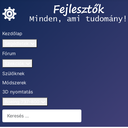
Kezdőlap
Segédletek
Fórum
Szekciók
Szülőknek
Módszerek
3D nyomtatás
Boeing 737-800
Keresés...