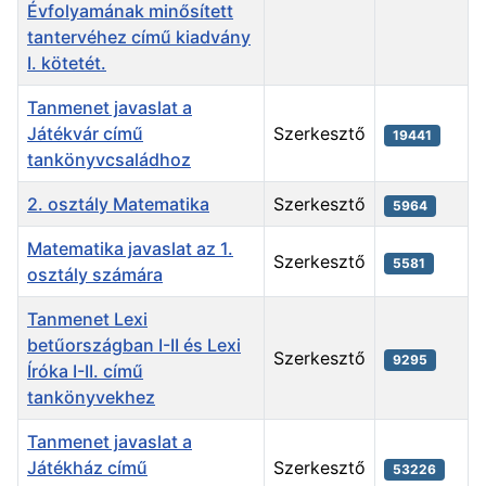
Évfolyamának minősített
tantervéhez című kiadvány
I. kötetét.
Tanmenet javaslat a
Játékvár című
Szerkesztő
19441
tankönyvcsaládhoz
2. osztály Matematika
Szerkesztő
5964
Matematika javaslat az 1.
Szerkesztő
5581
osztály számára
Tanmenet Lexi
betűországban I-II és Lexi
Szerkesztő
9295
Íróka I-II. című
tankönyvekhez
Tanmenet javaslat a
Játékház című
Szerkesztő
53226