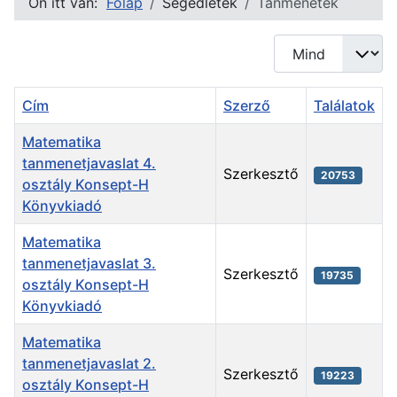
Ön itt van:
Főlap
Segédletek
Tanmenetek
Tételek #
Cím
Szerző
Találatok
Matematika
tanmenetjavaslat 4.
Szerkesztő
20753
osztály Konsept-H
Könyvkiadó
Matematika
tanmenetjavaslat 3.
Szerkesztő
19735
osztály Konsept-H
Könyvkiadó
Matematika
tanmenetjavaslat 2.
Szerkesztő
19223
osztály Konsept-H