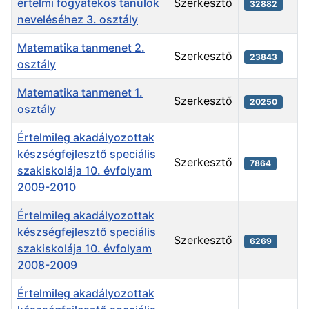
értelmi fogyatékos tanulók
Szerkesztő
32882
neveléséhez 3. osztály
Matematika tanmenet 2.
Szerkesztő
23843
osztály
Matematika tanmenet 1.
Szerkesztő
20250
osztály
Értelmileg akadályozottak
készségfejlesztő speciális
Szerkesztő
7864
szakiskolája 10. évfolyam
2009-2010
Értelmileg akadályozottak
készségfejlesztő speciális
Szerkesztő
6269
szakiskolája 10. évfolyam
2008-2009
Értelmileg akadályozottak