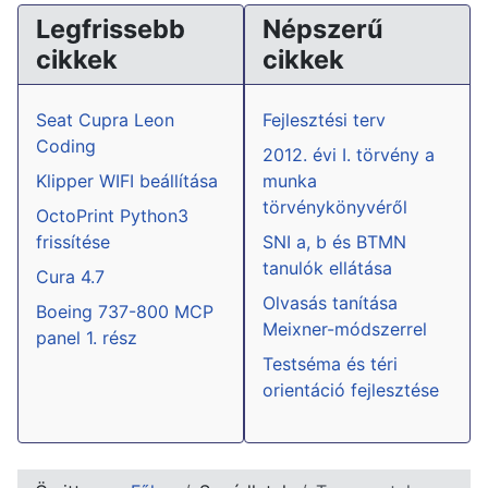
Legfrissebb
Népszerű
cikkek
cikkek
Seat Cupra Leon
Fejlesztési terv
Coding
2012. évi I. törvény a
Klipper WIFI beállítása
munka
törvénykönyvéről
OctoPrint Python3
frissítése
SNI a, b és BTMN
tanulók ellátása
Cura 4.7
Olvasás tanítása
Boeing 737-800 MCP
Meixner-módszerrel
panel 1. rész
Testséma és téri
orientáció fejlesztése