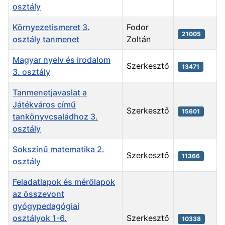
osztály
Környezetismeret 3.
Fodor
21005
osztály tanmenet
Zoltán
Magyar nyelv és irodalom
Szerkesztő
13471
3. osztály
Tanmenetjavaslat a
Játékváros című
Szerkesztő
15601
tankönyvcsaládhoz 3.
osztály
Sokszínű matematika 2.
Szerkesztő
11366
osztály
Feladatlapok és mérőlapok
az összevont
gyógypedagógiai
osztályok 1-6.
Szerkesztő
10338