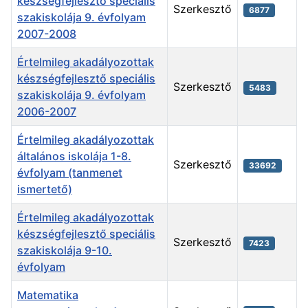
készségfejlesztő speciális
Szerkesztő
6877
szakiskolája 9. évfolyam
2007-2008
Értelmileg akadályozottak
készségfejlesztő speciális
Szerkesztő
5483
szakiskolája 9. évfolyam
2006-2007
Értelmileg akadályozottak
általános iskolája 1-8.
Szerkesztő
33692
évfolyam (tanmenet
ismertető)
Értelmileg akadályozottak
készségfejlesztő speciális
Szerkesztő
7423
szakiskolája 9-10.
évfolyam
Matematika