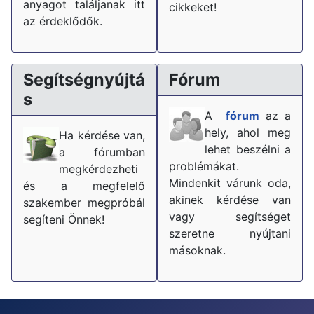
anyagot találjanak itt
cikkeket!
az érdeklődők.
Segítségnyújtá
Fórum
s
A
fórum
az a
hely, ahol meg
Ha kérdése van,
lehet beszélni a
a fórumban
problémákat.
megkérdezheti
Mindenkit várunk oda,
és a megfelelő
akinek kérdése van
szakember megpróbál
vagy segítséget
segíteni Önnek!
szeretne nyújtani
másoknak.