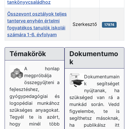
tankönyvcsaládhoz
Összevont osztályok teljes
tanterve enyhén értelmi
Szerkesztő
17974
fogyatékos tanulók iskolái
számára 1-6. évfolyam
Cikkek
Témakörök
Dokumentumo
k
A honlap
megpróbálja
Dokumentumain
összegyűjteni a
k segítséget
fejlesztéshez,
nyújtanak, ha
gyógypedagógiai és
szükséged van rá a
logopédiai munkához
munkád során. Vedd
szükséges anyagokat.
figyelembe, te is
Tegyél te is azért,
segíthetsz másoknak,
hogy minél több
ha publikálsz itt