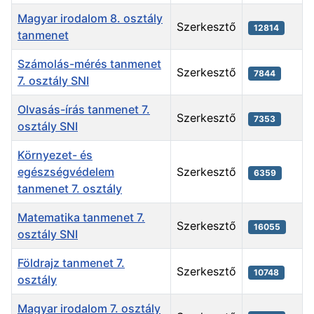
Magyar irodalom 8. osztály
Szerkesztő
12814
tanmenet
Számolás-mérés tanmenet
Szerkesztő
7844
7. osztály SNI
Olvasás-írás tanmenet 7.
Szerkesztő
7353
osztály SNI
Környezet- és
egészségvédelem
Szerkesztő
6359
tanmenet 7. osztály
Matematika tanmenet 7.
Szerkesztő
16055
osztály SNI
Földrajz tanmenet 7.
Szerkesztő
10748
osztály
Magyar irodalom 7. osztály