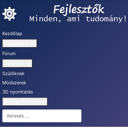
Kezdőlap
Segédletek
Fórum
Szekciók
Szülőknek
Módszerek
3D nyomtatás
Boeing 737-800
Keresés...