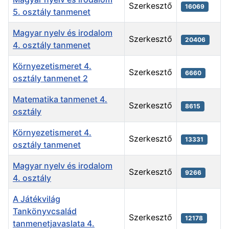
Szerkesztő
16069
5. osztály tanmenet
Magyar nyelv és irodalom
Szerkesztő
20406
4. osztály tanmenet
Környezetismeret 4.
Szerkesztő
6660
osztály tanmenet 2
Matematika tanmenet 4.
Szerkesztő
8615
osztály
Környezetismeret 4.
Szerkesztő
13331
osztály tanmenet
Magyar nyelv és irodalom
Szerkesztő
9266
4. osztály
A Játékvilág
Tankönyvcsalád
Szerkesztő
12178
tanmenetjavaslata 4.