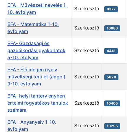
EFA - Művészeti nevelés 1-
Szerkesztő
8377
10. évfolyam
EFA - Matematika 1-10.
Szerkesztő
10686
évfolyam
EFA- Gazdasági és
gazdálkodási gyakorlatok
Szerkesztő
4441
5-10. éfolyam
EFA - Élő idegen nyelv
műveltségi terület (angol)
Szerkesztő
5828
9-10. évfolyam
EFA -helyi tanterv enyhén
értelmi fogyatékos tanulók
Szerkesztő
10405
számára
EFA - Anyanyelv 1-10.
Szerkesztő
10295
évfolyam