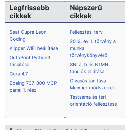
Legfrissebb
Népszerű
cikkek
cikkek
Seat Cupra Leon
Fejlesztési terv
Coding
2012. évi I. törvény a
Klipper WIFI beállítása
munka
törvénykönyvéről
OctoPrint Python3
frissítése
SNI a, b és BTMN
tanulók ellátása
Cura 4.7
Olvasás tanítása
Boeing 737-800 MCP
Meixner-módszerrel
panel 1. rész
Testséma és téri
orientáció fejlesztése