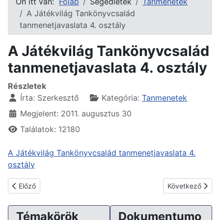
Ön itt van:
Főlap
Segédletek
Tanmenetek
A Játékvilág Tankönyvcsalád
tanmenetjavaslata 4. osztály
A Játékvilág Tankönyvcsalád
tanmenetjavaslata 4. osztály
Részletek
Írta:
Szerkesztő
Kategória:
Tanmenetek
Megjelent: 2011. augusztus 30
Találatok: 12180
A Játékvilág Tankönyvcsalád tanmenetjavaslata 4.
osztály
Előző cikk: Magyar nyelv és irodalom 4. osztály
Következő cikk:
Előző
Következő
Témakörök
Dokumentumo