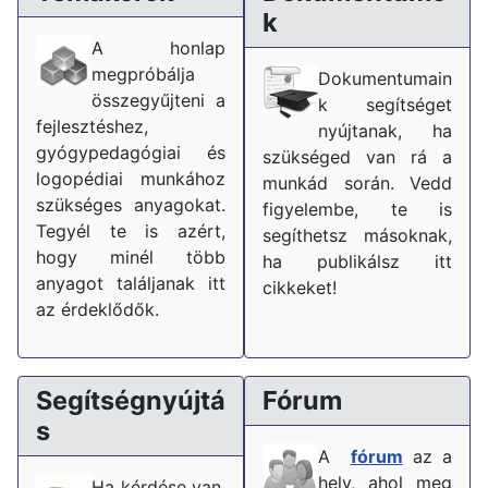
k
A honlap
megpróbálja
Dokumentumain
összegyűjteni a
k segítséget
fejlesztéshez,
nyújtanak, ha
gyógypedagógiai és
szükséged van rá a
logopédiai munkához
munkád során. Vedd
szükséges anyagokat.
figyelembe, te is
Tegyél te is azért,
segíthetsz másoknak,
hogy minél több
ha publikálsz itt
anyagot találjanak itt
cikkeket!
az érdeklődők.
Segítségnyújtá
Fórum
s
A
fórum
az a
hely, ahol meg
Ha kérdése van,