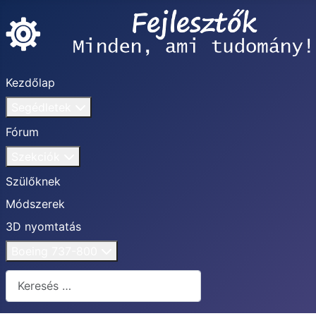
Kezdőlap
Segédletek
Fórum
Szekciók
Szülőknek
Módszerek
3D nyomtatás
Boeing 737-800
Keresés...