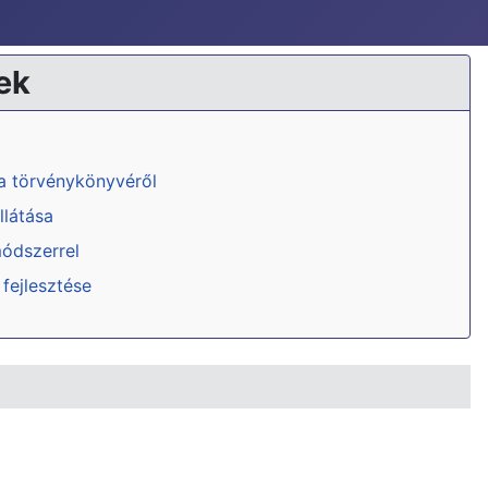
ek
ka törvénykönyvéről
llátása
módszerrel
 fejlesztése