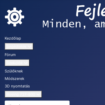
Kezdőlap
Segédletek
Fórum
Szekciók
Szülőknek
Módszerek
3D nyomtatás
Boeing 737-800
Keresés...