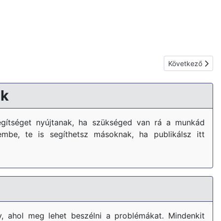
Következő cikk:
Következő
k
gítséget nyújtanak, ha szükséged van rá a munkád
embe, te is segíthetsz másoknak, ha publikálsz itt
, ahol meg lehet beszélni a problémákat. Mindenkit