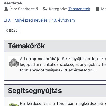
Részletek
Írta:
Szerkesztő
Kategória:
Tanmenetek
Me
EFA - Művészeti nevelés 1-10. évfolyam
Előző cikk: EFA - Nyelvi gyakorlat 5-10. évfolyam
Előző
Témakörök
A honlap megpróbálja összegyűjteni a fejlesz
logopédiai munkához szükséges anyagokat. Tegy
több anyagot találjanak itt az érdeklődők.
Segítségnyújtás
Ha kérdése van, a fórumban megkérdezheti 