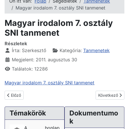
Ön itt van:
Főlap
Segédletek
Tanmenetek
Magyar irodalom 7. osztály SNI tanmenet
Magyar irodalom 7. osztály
SNI tanmenet
Részletek
Írta:
Szerkesztő
Kategória:
Tanmenetek
Megjelent: 2011. augusztus 30
Találatok: 12286
Magyar irodalom 7. osztály SNI tanmenet
Előző cikk: Földrajz tanmenet 7. osztály
Következő cikk:
Előző
Következő
Témakörök
Dokumentumo
k
A honlap