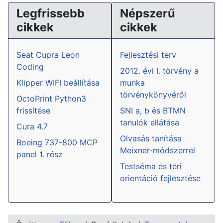
Legfrissebb
Népszerű
cikkek
cikkek
Seat Cupra Leon
Fejlesztési terv
Coding
2012. évi I. törvény a
Klipper WIFI beállítása
munka
törvénykönyvéről
OctoPrint Python3
frissítése
SNI a, b és BTMN
tanulók ellátása
Cura 4.7
Olvasás tanítása
Boeing 737-800 MCP
Meixner-módszerrel
panel 1. rész
Testséma és téri
orientáció fejlesztése