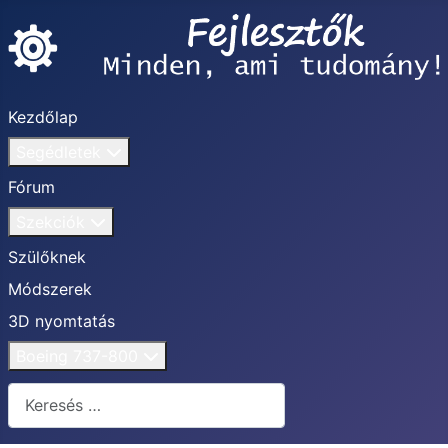
Kezdőlap
Segédletek
Fórum
Szekciók
Szülőknek
Módszerek
3D nyomtatás
Boeing 737-800
Keresés...