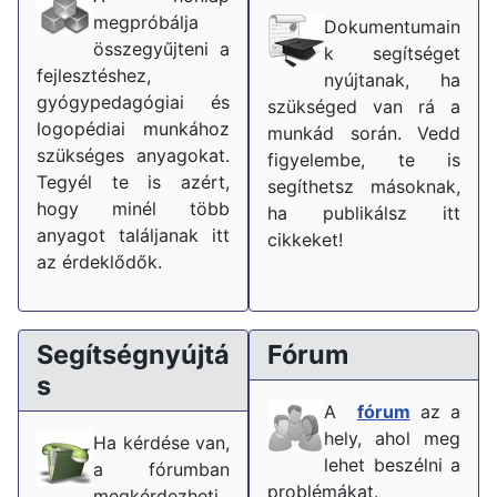
megpróbálja
Dokumentumain
összegyűjteni a
k segítséget
fejlesztéshez,
nyújtanak, ha
gyógypedagógiai és
szükséged van rá a
logopédiai munkához
munkád során. Vedd
szükséges anyagokat.
figyelembe, te is
Tegyél te is azért,
segíthetsz másoknak,
hogy minél több
ha publikálsz itt
anyagot találjanak itt
cikkeket!
az érdeklődők.
Segítségnyújtá
Fórum
s
A
fórum
az a
hely, ahol meg
Ha kérdése van,
lehet beszélni a
a fórumban
problémákat.
megkérdezheti