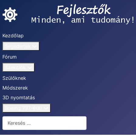
Kezdőlap
Segédletek
Fórum
Szekciók
Szülőknek
Módszerek
3D nyomtatás
Boeing 737-800
Keresés...