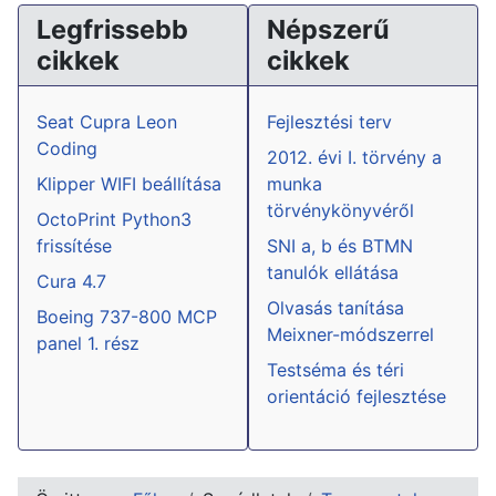
Legfrissebb
Népszerű
cikkek
cikkek
Seat Cupra Leon
Fejlesztési terv
Coding
2012. évi I. törvény a
Klipper WIFI beállítása
munka
törvénykönyvéről
OctoPrint Python3
frissítése
SNI a, b és BTMN
tanulók ellátása
Cura 4.7
Olvasás tanítása
Boeing 737-800 MCP
Meixner-módszerrel
panel 1. rész
Testséma és téri
orientáció fejlesztése