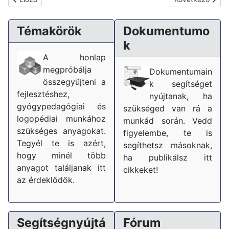
Témakörök
Dokumentumo
k
A honlap
megpróbálja
Dokumentumain
összegyűjteni a
k segítséget
fejlesztéshez,
nyújtanak, ha
gyógypedagógiai és
szükséged van rá a
logopédiai munkához
munkád során. Vedd
szükséges anyagokat.
figyelembe, te is
Tegyél te is azért,
segíthetsz másoknak,
hogy minél több
ha publikálsz itt
anyagot találjanak itt
cikkeket!
az érdeklődők.
Segítségnyújtá
Fórum