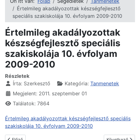
Ön itt van:
Főlap
Segédletek
Tanmenetek
Értelmileg akadályozottak készségfejlesztő
speciális szakiskolája 10. évfolyam 2009-2010
Értelmileg akadályozottak
készségfejlesztő speciális
szakiskolája 10. évfolyam
2009-2010
Részletek
Írta:
Szerkesztő
Kategória:
Tanmenetek
Megjelent: 2011. szeptember 01
Találatok: 7864
Értelmileg akadályozottak készségfejlesztő speciális
szakiskolája 10. évfolyam 2009-2010
Előző cikk: Matematika tanmenet 1. osztály
Következő cikk:
Előző
Következő