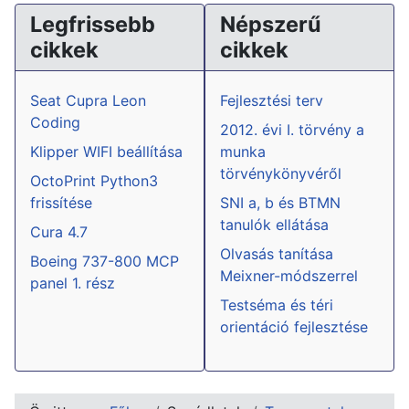
Legfrissebb
Népszerű
cikkek
cikkek
Seat Cupra Leon
Fejlesztési terv
Coding
2012. évi I. törvény a
Klipper WIFI beállítása
munka
törvénykönyvéről
OctoPrint Python3
frissítése
SNI a, b és BTMN
tanulók ellátása
Cura 4.7
Olvasás tanítása
Boeing 737-800 MCP
Meixner-módszerrel
panel 1. rész
Testséma és téri
orientáció fejlesztése