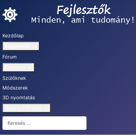
Kezdőlap
Segédletek
Fórum
Szekciók
Szülőknek
Módszerek
3D nyomtatás
Boeing 737-800
Keresés...