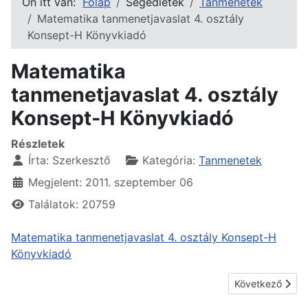
Ön itt van:
Főlap
Segédletek
Tanmenetek
Matematika tanmenetjavaslat 4. osztály
Konsept-H Könyvkiadó
Matematika
tanmenetjavaslat 4. osztály
Konsept-H Könyvkiadó
Részletek
Írta:
Szerkesztő
Kategória:
Tanmenetek
Megjelent: 2011. szeptember 06
Találatok: 20759
Matematika tanmenetjavaslat 4. osztály Konsept-H
Könyvkiadó
Következő cikk:
Következő