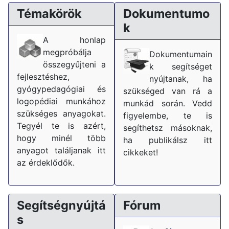
Témakörök
Dokumentumo
k
A honlap
megpróbálja
Dokumentumain
összegyűjteni a
k segítséget
fejlesztéshez,
nyújtanak, ha
gyógypedagógiai és
szükséged van rá a
logopédiai munkához
munkád során. Vedd
szükséges anyagokat.
figyelembe, te is
Tegyél te is azért,
segíthetsz másoknak,
hogy minél több
ha publikálsz itt
anyagot találjanak itt
cikkeket!
az érdeklődők.
Segítségnyújtá
Fórum
s