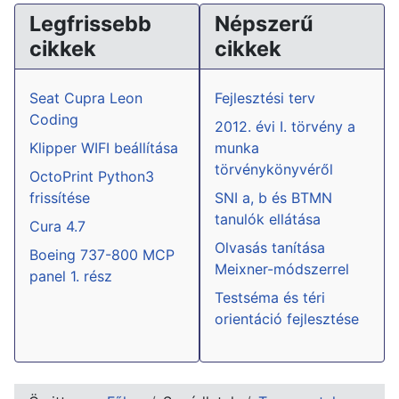
Legfrissebb
Népszerű
cikkek
cikkek
Seat Cupra Leon
Fejlesztési terv
Coding
2012. évi I. törvény a
Klipper WIFI beállítása
munka
törvénykönyvéről
OctoPrint Python3
frissítése
SNI a, b és BTMN
tanulók ellátása
Cura 4.7
Olvasás tanítása
Boeing 737-800 MCP
Meixner-módszerrel
panel 1. rész
Testséma és téri
orientáció fejlesztése