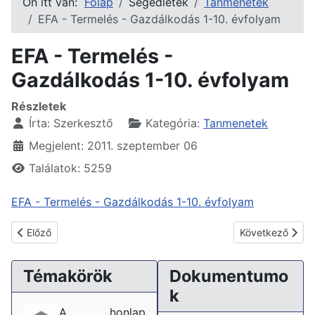
Ön itt van:
Főlap
Segédletek
Tanmenetek
EFA - Termelés - Gazdálkodás 1-10. évfolyam
EFA - Termelés -
Gazdálkodás 1-10. évfolyam
Részletek
Írta:
Szerkesztő
Kategória:
Tanmenetek
Megjelent: 2011. szeptember 06
Találatok: 5259
EFA - Termelés - Gazdálkodás 1-10. évfolyam
Előző cikk: EFA - Természetismeret 5-10. évfolyam
Következő cikk:
Előző
Következő
Témakörök
Dokumentumo
k
A honlap