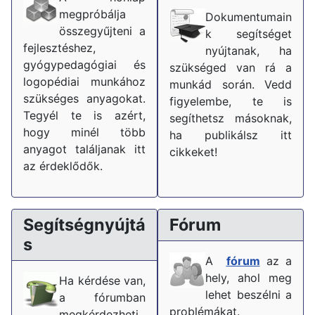
megpróbálja
Dokumentumain
összegyűjteni a
k segítséget
fejlesztéshez,
nyújtanak, ha
gyógypedagógiai és
szükséged van rá a
logopédiai munkához
munkád során. Vedd
szükséges anyagokat.
figyelembe, te is
Tegyél te is azért,
segíthetsz másoknak,
hogy minél több
ha publikálsz itt
anyagot találjanak itt
cikkeket!
az érdeklődők.
Segítségnyújtá
Fórum
s
A
fórum
az a
hely, ahol meg
Ha kérdése van,
lehet beszélni a
a fórumban
problémákat.
megkérdezheti