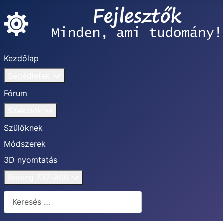
Kezdőlap
Segédletek
Fórum
Szekciók
Szülőknek
Módszerek
3D nyomtatás
Boeing 737-800
Keresés...