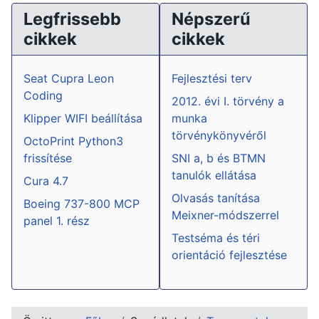
Legfrissebb
Népszerű
cikkek
cikkek
Seat Cupra Leon
Fejlesztési terv
Coding
2012. évi I. törvény a
Klipper WIFI beállítása
munka
törvénykönyvéről
OctoPrint Python3
frissítése
SNI a, b és BTMN
tanulók ellátása
Cura 4.7
Olvasás tanítása
Boeing 737-800 MCP
Meixner-módszerrel
panel 1. rész
Testséma és téri
orientáció fejlesztése