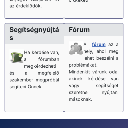
az érdeklődők.
Segítségnyújtá
Fórum
s
A
fórum
az a
hely, ahol meg
Ha kérdése van,
lehet beszélni a
a fórumban
problémákat.
megkérdezheti
Mindenkit várunk oda,
és a megfelelő
akinek kérdése van
szakember megpróbál
vagy segítséget
segíteni Önnek!
szeretne nyújtani
másoknak.