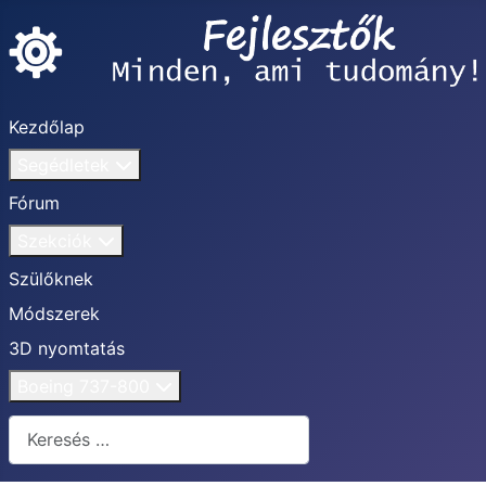
Kezdőlap
Segédletek
Fórum
Szekciók
Szülőknek
Módszerek
3D nyomtatás
Boeing 737-800
Keresés...