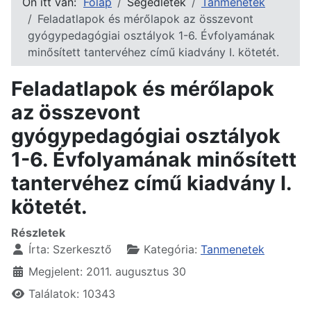
Ön itt van:
Főlap
Segédletek
Tanmenetek
Feladatlapok és mérőlapok az összevont
gyógypedagógiai osztályok 1-6. Évfolyamának
minősített tantervéhez című kiadvány I. kötetét.
Feladatlapok és mérőlapok
az összevont
gyógypedagógiai osztályok
1-6. Évfolyamának minősített
tantervéhez című kiadvány I.
kötetét.
Részletek
Írta:
Szerkesztő
Kategória:
Tanmenetek
Megjelent: 2011. augusztus 30
Találatok: 10343