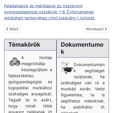
Feladatlapok és mérőlapok az összevont
gyógypedagógiai osztályok 1-6. Évfolyamának
minősített tantervéhez című kiadvány I. kötetét.
Előző cikk: Sokszínű matematika 2. osztály
Következő cikk:
Előző
Következő
Témakörök
Dokumentumo
k
A honlap
megpróbálja
Dokumentumain
összegyűjteni a
k segítséget
fejlesztéshez,
nyújtanak, ha
gyógypedagógiai és
szükséged van rá a
logopédiai munkához
munkád során. Vedd
szükséges anyagokat.
figyelembe, te is
Tegyél te is azért,
segíthetsz másoknak,
hogy minél több
ha publikálsz itt
anyagot találjanak itt
cikkeket!