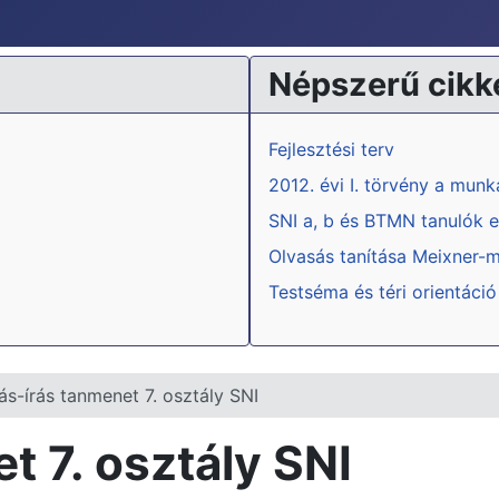
Népszerű cikk
Fejlesztési terv
2012. évi I. törvény a mun
SNI a, b és BTMN tanulók e
Olvasás tanítása Meixner-
Testséma és téri orientáció
ás-írás tanmenet 7. osztály SNI
t 7. osztály SNI