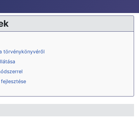
ek
ka törvénykönyvéről
llátása
módszerrel
 fejlesztése