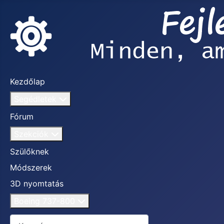
Kezdőlap
Segédletek
Fórum
Szekciók
Szülőknek
Módszerek
3D nyomtatás
Boeing 737-800
Keresés...