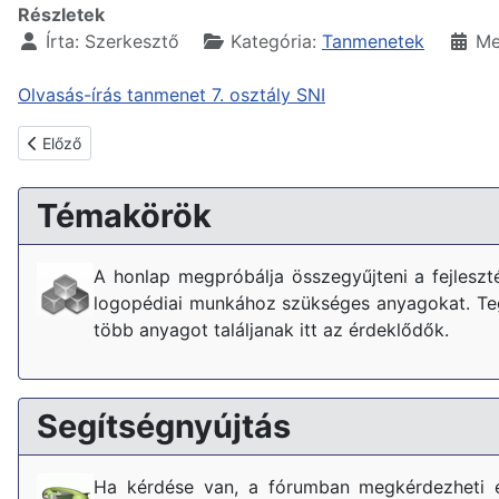
Részletek
Írta:
Szerkesztő
Kategória:
Tanmenetek
Me
Olvasás-írás tanmenet 7. osztály SNI
Előző cikk: Számolás-mérés tanmenet 7. osztály SNI
Előző
Témakörök
A honlap megpróbálja összegyűjteni a fejlesz
logopédiai munkához szükséges anyagokat. Tegy
több anyagot találjanak itt az érdeklődők.
Segítségnyújtás
Ha kérdése van, a fórumban megkérdezheti 