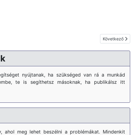
Következő cikk:
Következő
k
gítséget nyújtanak, ha szükséged van rá a munkád
embe, te is segíthetsz másoknak, ha publikálsz itt
, ahol meg lehet beszélni a problémákat. Mindenkit