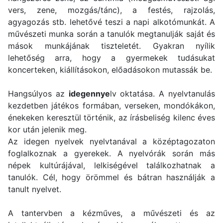
vers, zene, mozgás/tánc), a festés, rajzolás,
agyagozás stb. lehetővé teszi a napi alkotómunkát. A
művészeti munka során a tanulók megtanulják saját és
mások munkájának tiszteletét. Gyakran nyílik
lehetőség arra, hogy a gyermekek tudásukat
koncerteken, kiállításokon, előadásokon mutassák be.
Hangsúlyos az
idegennye
lv oktatása. A nyelvtanulás
kezdetben játékos formában, verseken, mondókákon,
énekeken keresztül történik, az írásbeliség kilenc éves
kor után jelenik meg.
Az idegen nyelvek nyelvtanával a középtagozaton
foglalkoznak a gyerekek. A nyelvórák során más
népek kultúrájával, lelkiségével találkozhatnak a
tanulók. Cél, hogy örömmel és bátran használják a
tanult nyelvet.
A tantervben a kézműves, a művészeti és az