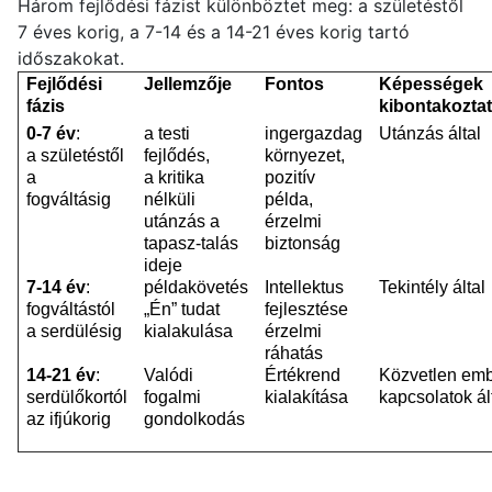
Három fejlődési fázist különböztet meg: a születéstől
7 éves korig, a 7-14 és a 14-21 éves korig tartó
időszakokat.
Fejlődési
Jellemzője
Fontos
Képességek
fázis
kibontakozta
0-7 év
:
a testi
ingergazdag
Utánzás által
a születéstől
fejlődés,
környezet,
a
a kritika
pozitív
fogváltásig
nélküli
példa,
utánzás a
érzelmi
tapasz-talás
biztonság
ideje
7-14 év
:
példakövetés
Intellektus
Tekintély által
fogváltástól
„Én” tudat
fejlesztése
a serdülésig
kialakulása
érzelmi
ráhatás
14-21 év
:
Valódi
Értékrend
Közvetlen emb
serdülőkortól
fogalmi
kialakítása
kapcsolatok ál
az ifjúkorig
gondolkodás