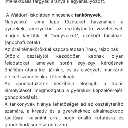
intellektuális tárgyak aránya kiegyensúlyozott.
A Waldorf-iskolában nincsenek
tankönyvek
.
Nagyalakú, sima lapú füzeteket használnak a
gyerekek, amelyekbe az osztálytanító vezetésével,
maguk készítik el "könyveiket", ezekből tanulnak
(epochafüzetek).
Az órai témakörökkel kapcsolatosan írnak, rajzolnak.
Ötödik osztálytól kezdődően kapnak olyan
feladatokat, amelyek során egy-egy kérdésnek
önállóan utána kell járniuk, és az elvégzett munkáról
be kell számolniuk a többieknek.
Az epochafüzetek készítése elősegíti a tudás
elmélyülését, megmozgatja a gyerekek képzelőerejét,
gondolkodását.
A tankönyvek hiánya lehetőséget ad az osztálytanító
számára, a kreatív és a gyerekekhez alkalmazkodó
tanításra, valamint arra, hogy önálló kutatásra és
gondolkodásra ösztönözzön.