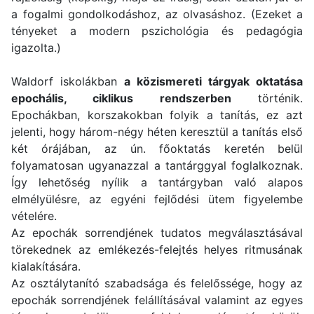
a fogalmi gondolkodáshoz, az olvasáshoz. (
Ezeket a
tényeket a modern pszichológia és pedagógia
igazolta.)
Waldorf iskolákban
a közismereti tárgyak oktatása
epochális, ciklikus rendszerben
történik.
Epochákban, korszakokban folyik a tanítás, ez azt
jelenti, hogy három-négy héten keresztül a tanítás első
két órájában, az ún. főoktatás keretén belül
folyamatosan ugyanazzal a tantárggyal foglalkoznak.
Így lehetőség nyílik a tantárgyban való alapos
elmélyülésre, az egyéni fejlődési ütem figyelembe
vételére.
Az epochák sorrendjének tudatos megválasztásával
törekednek az emlékezés-felejtés helyes ritmusának
kialakítására.
Az osztálytanító szabadsága és felelőssége, hogy az
epochák sorrendjének felállításával valamint az egyes