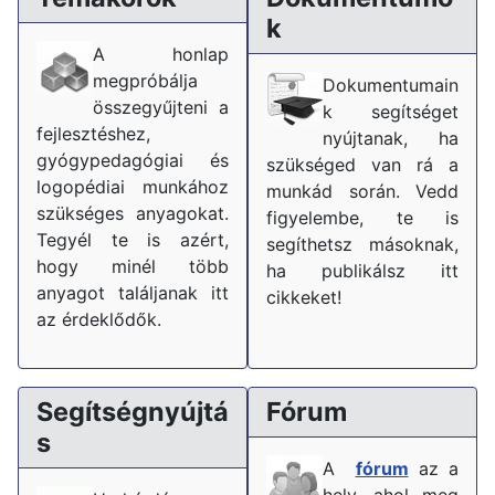
k
A honlap
megpróbálja
Dokumentumain
összegyűjteni a
k segítséget
fejlesztéshez,
nyújtanak, ha
gyógypedagógiai és
szükséged van rá a
logopédiai munkához
munkád során. Vedd
szükséges anyagokat.
figyelembe, te is
Tegyél te is azért,
segíthetsz másoknak,
hogy minél több
ha publikálsz itt
anyagot találjanak itt
cikkeket!
az érdeklődők.
Segítségnyújtá
Fórum
s
A
fórum
az a
hely, ahol meg