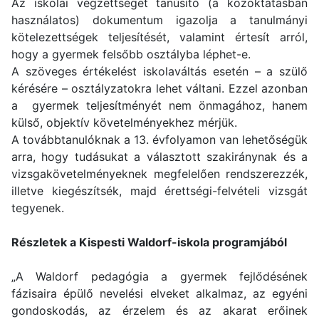
Az iskolai végzettséget tanúsító (a közoktatásban
használatos) dokumentum igazolja a tanulmányi
kötelezettségek teljesítését, valamint értesít arról,
hogy a gyermek felsőbb osztályba léphet-e.
A szöveges értékelést iskolaváltás esetén – a szülő
kérésére – osztályzatokra lehet váltani. Ezzel azonban
a gyermek teljesítményét nem önmagához, hanem
külső, objektív követelményekhez mérjük.
A továbbtanulóknak a 13. évfolyamon van lehetőségük
arra, hogy tudásukat a választott szakiránynak és a
vizsgakövetelményeknek megfelelően rendszerezzék,
illetve kiegészítsék, majd érettségi-felvételi vizsgát
tegyenek.
Részletek a Kispesti Waldorf-iskola programjából
„A Waldorf pedagógia a gyermek fejlődésének
fázisaira épülő nevelési elveket alkalmaz, az egyéni
gondoskodás, az érzelem és az akarat erőinek