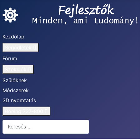
Kezdőlap
Segédletek
Fórum
Szekciók
Szülőknek
Módszerek
3D nyomtatás
Boeing 737-800
Keresés...