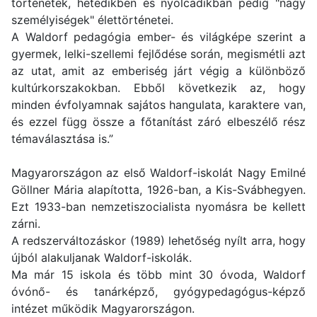
történetek, hetedikben és nyolcadikban pedig "nagy
személyiségek" élettörténetei.
A Waldorf pedagógia ember- és világképe szerint a
gyermek, lelki-szellemi fejlődése során, megismétli azt
az utat, amit az emberiség járt végig a különböző
kultúrkorszakokban. Ebből következik az, hogy
minden évfolyamnak sajátos hangulata, karaktere van,
és ezzel függ össze a főtanítást záró elbeszélő rész
témaválasztása is.”
Magyarországon az első Waldorf-iskolát Nagy Emilné
Göllner Mária alapította, 1926-ban, a Kis-Svábhegyen.
Ezt 1933-ban nemzetiszocialista nyomásra be kellett
zárni.
A redszerváltozáskor (1989) lehetőség nyílt arra, hogy
újból alakuljanak Waldorf-iskolák.
Ma már 15 iskola és több mint 30 óvoda, Waldorf
óvónő- és tanárképző, gyógypedagógus-képző
intézet működik Magyarországon.