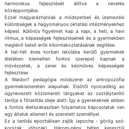
harmonikus fejlesztését állítva a nevelés
középpontjába.
Ezzel magyarázhatóak a módszerbeli és ütemezési
különbségek a hagyományos oktatási intézményekhez
képest. Különös figyelmet kap a napi, a heti, a havi
ritmus, a képességek fejlesztésének és a gyermekben
meglévő belső erők kibontakoztatásának segítése.
A hat-hét éves korban iskolába kerülő gyermekek
életében kiemelten fontos szerepet kapnak a
művészetek, a zenei és kézműves képességek
fejlesztése.
A Waldorf pedagógia módszerei az antropozófia
gyermekismeretén alapulnak. Elsőtől nyolcadikig az
úgynevezett közismereti tárgyakat az osztálytanító
tanítja a főtanítás ideje alatt. Így a gyerekeknek ebben
a fontos életszakaszban folyamatos kapcsolatuk van
egy általuk elismert és szeretett személlyel.
Ez a tanítás epochálisan zajlik (epocha - görög szó:
korszak, időszak). Három-négy héten keresztül