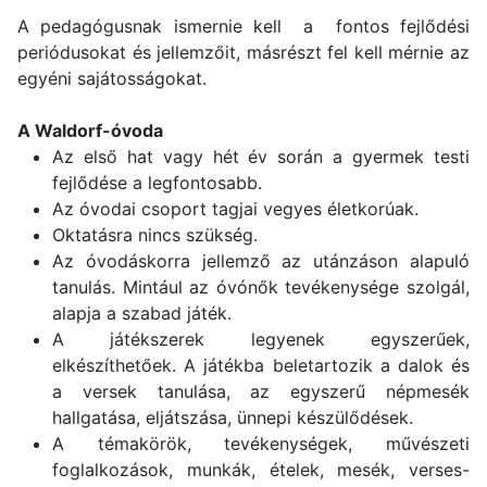
A pedagógusnak ismernie kell a fontos fejlődési
periódusokat és jellemzőit, másrészt fel kell mérnie az
egyéni sajátosságokat.
A Waldorf-óvoda
Az első hat vagy hét év során a gyermek testi
fejlődése a legfontosabb.
Az óvodai csoport tagjai vegyes életkorúak.
Oktatásra nincs szükség.
Az óvodáskorra jellemző az utánzáson alapuló
tanulás. Mintául az óvónők tevékenysége szolgál,
alapja a szabad játék.
A játékszerek legyenek egyszerűek,
elkészíthetőek. A játékba beletartozik a dalok és
a versek tanulása, az egyszerű népmesék
hallgatása, eljátszása, ünnepi készülődések.
A témakörök, tevékenységek, művészeti
foglalkozások, munkák, ételek, mesék, verses-