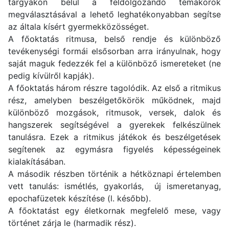
tárgyakon belül a feldolgozandó témakörök
megválasztásával a lehető leghatékonyabban segítse
az általa kísért gyermekközösséget.
A főoktatás ritmusa, belső rendje és különböző
tevékenységi formái elsősorban arra irányulnak, hogy
saját maguk fedezzék fel a különböző ismereteket (ne
pedig kívülről kapják).
A főoktatás három részre tagolódik. Az első a ritmikus
rész, amelyben beszélgetőkörök működnek, majd
különböző mozgások, ritmusok, versek, dalok és
hangszerek segítségével a gyerekek felkészülnek
tanulásra. Ezek a ritmikus játékok és beszélgetések
segítenek az egymásra figyelés képességeinek
kialakításában.
A második részben történik a hétköznapi értelemben
vett tanulás: ismétlés, gyakorlás, új ismeretanyag,
epochafüzetek készítése (l. később).
A főoktatást egy életkornak megfelelő mese, vagy
történet zárja le (harmadik rész).