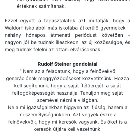
értéknek számítanak,
Ezzel együtt a tapasztalatok azt mutatják, hogy a
Waldorf-iskolából más iskolába átkerülő gyermekek –
néhány hónapos átmeneti periódust követően –
nagyon jól be tudnak illeszkedni az új közösségbe, és
meg tudnak felelni az ottani elvárásoknak.
Rudolf Steiner gondolatai
“ Nem
az a feladatunk, hogy a felnövekvő
generációnak meggyőződéseket közvetítsünk.
Hozzá
kell segítenünk, hogy a saját ítélőerejét, a saját
felfogóképességét használja.
Tanuljon meg saját
szemével nézni a világban.
Ne a mi igazságainkban higgyen az ifjúság, hanem a
mi személyiségünkben.
Azt vegyék észre a
felnövekvők, hogy mi keresők vagyunk.
És őket is a
keresők útjára kell vezetnünk.