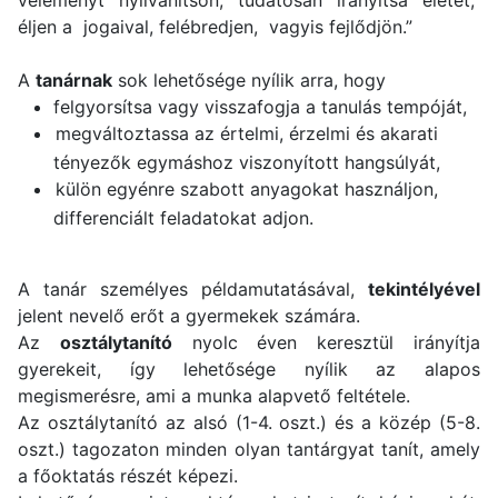
éljen a jogaival, felébredjen, vagyis fejlődjön.”
A
tanárnak
sok lehetősége nyílik arra, hogy
felgyorsítsa vagy visszafogja a tanulás tempóját,
megváltoztassa az értelmi, érzelmi és akarati
tényezők egymáshoz viszonyított hangsúlyát,
külön egyénre szabott anyagokat használjon,
differenciált feladatokat adjon.
A tanár személyes példamutatásával,
tekintélyével
jelent nevelő erőt a gyermekek számára.
Az
osztálytanító
nyolc éven keresztül irányítja
gyerekeit, így lehetősége nyílik az alapos
megismerésre, ami a munka alapvető feltétele.
Az osztálytanító az alsó (1-4. oszt.) és a közép (5-8.
oszt.) tagozaton minden olyan tantárgyat tanít, amely
a főoktatás részét képezi.