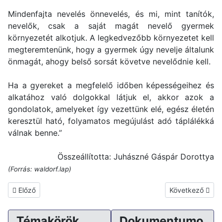
Mindenfajta nevelés önnevelés, és mi, mint tanítók,
nevelők, csak a saját magát nevelő gyermek
környezetét alkotjuk. A legkedvezőbb környezetet kell
megteremtenünk, hogy a gyermek úgy nevelje általunk
önmagát, ahogy belső sorsát követve nevelődnie kell.
Ha a gyereket a megfelelő időben képességeihez és
alkatához való dolgokkal látjuk el, akkor azok a
gondolatok, amelyeket így vezettünk elé, egész életén
keresztül ható, folyamatos megújulást adó táplálékká
válnak benne.”
Összeállította: Juhászné Gáspár Dorottya
(Forrás: waldorf.lap)
Előző cikk: A projektmódszer
Következő cikk:
Előző
Következő
Témakörök
Dokumentumo