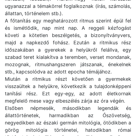
ugyanazzal a témakörrel foglalkoznak (írás, számolás,
állattan, történelem stb.).
A főtanítás egy meghatározott ritmus szerint épül fel
és ismétlődik, nap mint nap. A reggeli kézfogást
követi a kötetlen beszélgetés, a bizonyítványvers,
majd a napkezdő fohász. Ezután a ritmikus rész
időszakában a gyerekek a helyükről felállva, egy
szabad teret kialakítva a teremben, verset mondanak,
mozognak, ritmushangszeren játszanak, énekelnek
stb., kapcsolódva az adott epocha témájához.
Miután a ritmikus részt követően a gyermekek
visszaültek a helyükre, következik a tulajdonképpeni
tanítási rész. Ezt egy-egy, az adott életkornak
megfelelő mese vagy elbeszélés zárja az óra végén.
Elsőben népmesék, másodikban legendák és
állattörténetek, harmadikban az Ószövetség,
negyedikben az északi germán mitológia, ötödikben a
görög mitológia történetei, hatodikban római