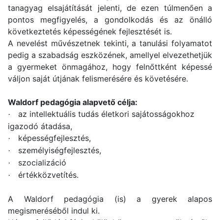
tanagyag elsajátítását jelenti, de ezen túlmenően a
pontos megfigyelés, a gondolkodás és az önálló
következtetés képességének fejlesztését is.
A nevelést művészetnek tekinti, a tanulási folyamatot
pedig a szabadság eszközének, amellyel elvezethetjük
a gyermeket önmagához, hogy felnőttként képessé
váljon saját útjának felismerésére és követésére.
Waldorf pedagógia alapvető célja:
az intellektuális tudás életkori sajátosságokhoz
·
igazodó átadása,
képességfejlesztés,
·
személyiségfejlesztés,
·
szocializáció
·
értékközvetítés.
·
A Waldorf pedagógia (is) a gyerek alapos
megismeréséből indul ki.