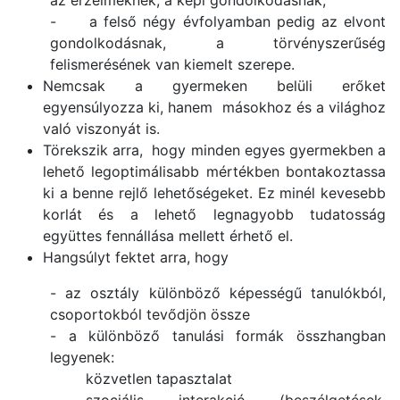
-
a felső négy évfolyamban pedig az elvont
gondolkodásnak, a törvényszerűség
felismerésének van kiemelt szerepe.
Nemcsak a gyermeken belüli erőket
egyensúlyozza ki, hanem másokhoz és a világhoz
való viszonyát is.
Törekszik arra, hogy minden egyes gyermekben a
lehető legoptimálisabb mértékben bontakoztassa
ki a benne rejlő lehetőségeket. Ez minél kevesebb
korlát és a lehető legnagyobb tudatosság
együttes fennállása mellett érhető el.
Hangsúlyt fektet arra, hogy
- az osztály különböző képességű tanulókból,
csoportokból tevődjön össze
- a különböző tanulási formák összhangban
legyenek:
közvetlen tapasztalat
szociális interakció (beszélgetések,