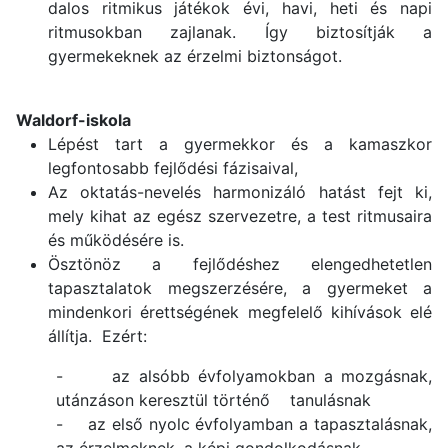
dalos ritmikus játékok évi, havi, heti és napi
ritmusokban zajlanak. Így biztosítják a
gyermekeknek az érzelmi biztonságot.
Waldorf-iskola
Lépést tart a gyermekkor és a kamaszkor
legfontosabb fejlődési fázisaival,
Az oktatás-nevelés harmonizáló hatást fejt ki,
mely kihat az egész szervezetre, a test ritmusaira
és működésére is.
Ösztönöz a fejlődéshez elengedhetetlen
tapasztalatok megszerzésére, a gyermeket a
mindenkori érettségének megfelelő kihívások elé
állítja. Ezért:
-
az alsóbb évfolyamokban a mozgásnak,
utánzáson keresztül történő tanulásnak
-
az első nyolc évfolyamban a tapasztalásnak,
az érzelmeknek, a képi gondolkodásnak,