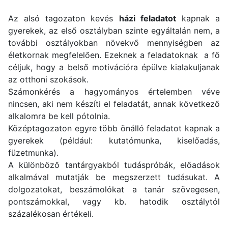
Az alsó tagozaton kevés
házi feladatot
kapnak a
gyerekek, az első osztályban szinte egyáltalán nem, a
további osztályokban növekvő mennyiségben az
életkornak megfelelően. Ezeknek a feladatoknak a fő
céljuk, hogy a belső motivációra épülve kialakuljanak
az otthoni szokások.
Számonkérés a hagyományos értelemben véve
nincsen, aki nem készíti el feladatát, annak következő
alkalomra be kell pótolnia.
Középtagozaton egyre több önálló feladatot kapnak a
gyerekek (például: kutatómunka, kiselőadás,
füzetmunka).
A különböző tantárgyakból tudáspróbák, előadások
alkalmával mutatják be megszerzett tudásukat. A
dolgozatokat, beszámolókat a tanár szövegesen,
pontszámokkal, vagy kb. hatodik osztálytól
százalékosan értékeli.