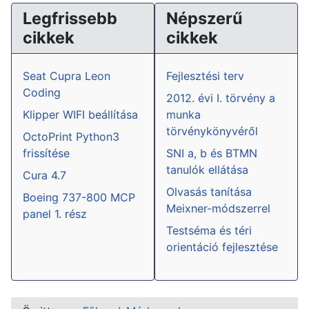
Legfrissebb
Népszerű
cikkek
cikkek
Seat Cupra Leon
Fejlesztési terv
Coding
2012. évi I. törvény a
Klipper WIFI beállítása
munka
törvénykönyvéről
OctoPrint Python3
frissítése
SNI a, b és BTMN
tanulók ellátása
Cura 4.7
Olvasás tanítása
Boeing 737-800 MCP
Meixner-módszerrel
panel 1. rész
Testséma és téri
orientáció fejlesztése