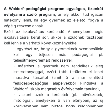
A Waldorf-pedagógiai program egységes, tizenkét
évfolyamra szóló program
, amely akkor tud igazán
hatékony lenni, ha egy gyermek az elejétől fogva a
végéig részese annak.
Ezért az iskolaváltás kerülendő. Amennyiben mégis
iskolaváltásra kerül sor, akkor a szülőnek tisztában
kell lennie a várható következményekkel:
- egyrészt az, hogy a gyermeknek szembesülnie
kell egy teljesen más pedagógiai pl.
teljesítményorientált rendszerrel,
- másrészt a gyermek nem rendelkezik elég
ismeretanyaggal, ezért több területen el lehet
maradva társaitól (amit ő a már említett
fejlődéspedagógiai alapelvekből kiindulva a
Waldorf-iskola magasabb évfolyamain tanulna),
- viszont azok a területek (pl. művészetek,
mitológia), amelyeken ő van előnyben, az új
környezetben nem biztos, hogy különösebben