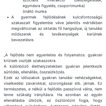
egymásra figyelés, csoportmunka)
önálló munka
A gyermek fejlődésének kulcsfontosságú
szakaszait figyelembe véve jelentős mértékben
megváltoznak az oktatás fő hangsúlyai, új tanulási
módszerek és tevékenységek kerülnek
bevezetésre.
„A fejlődés nem egyenletes és folyamatos: gyakran
krízisek osztják szakaszokra.
A különböző élethelyzetekben gyakran jelentkezik
súrlódás, ellenállás, összeütközés.
Ezek az időszakok gyakran tanulási nehézségekkel,
viselkedési zavarokkal, szorongással stb. járnak. Ez
természetes, e nélkül a fejlődés passzívvá válna, nem
lenne szükség irányításra. Ha azonban az egyén
ellenállásba ütközik, ez ösztönözni fogja, hogy
véleményt nyilvánítson, tudatosan irányítsa életét,