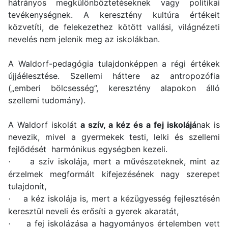
hátrányos megkülönböztetéseknek vagy politikai
tevékenységnek. A keresztény kultúra értékeit
közvetíti, de felekezethez kötött vallási, világnézeti
nevelés nem jelenik meg az iskolákban.
A Waldorf-pedagógia tulajdonképpen a régi értékek
újjáélesztése. Szellemi háttere az antropozófia
(„emberi bölcsesség”, keresztény alapokon álló
szellemi tudomány).
A Waldorf iskolát
a szív, a kéz és a fej iskolájá
nak is
nevezik, mivel a gyermekek testi, lelki és szellemi
fejlődését harmónikus egységben kezeli.
a szív iskolája, mert a művészeteknek, mint az
·
érzelmek megformált kifejezésének nagy szerepet
tulajdonít,
a kéz iskolája is, mert a kézügyesség fejlesztésén
·
keresztül neveli és erősíti a gyerek akaratát,
a fej iskolázása a hagyományos értelemben vett
·