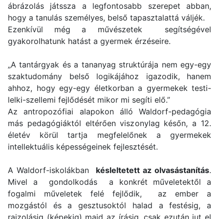
ábrázolás játssza a legfontosabb szerepet abban,
hogy a tanulás személyes, belső tapasztalattá váljék.
Ezenkívül még a művészetek segítségével
gyakorolhatunk hatást a gyermek érzéseire.
„A tantárgyak és a tananyag struktúrája nem egy-egy
szaktudomány belső logikájához igazodik, hanem
ahhoz, hogy egy-egy életkorban a gyermekek testi-
lelki-szellemi fejlődését mikor mi segíti elő.”
Az antropozófiai alapokon álló Waldorf-pedagógia
más pedagógiáktól eltérően viszonylag későn, a 12.
életév körül tartja megfelelőnek a gyermekek
intellektuális képességeinek fejlesztését.
A
Waldorf-iskolákban
késleltetett az olvasástanítás
.
Mivel a gondolkodás a konkrét műveletektől a
fogalmi műveletek felé fejlődik,
az ember a
mozgástól és a gesztusoktól halad a festésig, a
rajzolásig (képekig) majd az írásig, csak ezután jut el