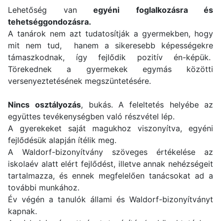
Lehetőség van
egyéni
foglalkozásra és
tehetséggondozásra.
A tanárok nem azt tudatosítják a gyermekben, hogy
mit nem tud, hanem a sikeresebb képességekre
támaszkodnak, így fejlődik pozitív én-képük.
Törekednek a gyermekek egymás közötti
versenyeztetésének megszüntetésére.
Nincs
osztályozás
, bukás. A feleltetés helyébe az
együttes tevékenységben való részvétel lép.
A gyerekeket saját magukhoz viszonyítva, egyéni
fejlődésük alapján ítélik meg.
A Waldorf-bizonyítvány szöveges értékelése az
iskolaév alatt elért fejlődést, illetve annak nehézségeit
tartalmazza, és ennek megfelelően tanácsokat ad a
további munkához.
Év végén a tanulók állami és Waldorf-bizonyítványt
kapnak.