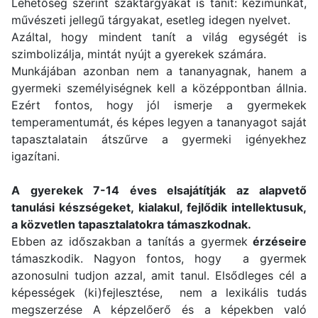
Lehetőség szerint szaktárgyakat is tanít: kézimunkát,
művészeti jellegű tárgyakat, esetleg idegen nyelvet.
Azáltal, hogy mindent tanít a világ egységét is
szimbolizálja, mintát nyújt a gyerekek számára.
Munkájában azonban nem a tananyagnak, hanem a
gyermeki személyiségnek kell a középpontban állnia.
Ezért fontos, hogy jól ismerje a gyermekek
temperamentumát, és képes legyen a tananyagot saját
tapasztalatain átszűrve a gyermeki igényekhez
igazítani.
A gyerekek 7-14 éves elsajátítják az alapvető
tanulási készségeket, kialakul, fejlődik intellektusuk,
a közvetlen tapasztalatokra támaszkodnak.
Ebben az időszakban a tanítás a gyermek
érzéseire
támaszkodik. Nagyon fontos, hogy a gyermek
azonosulni tudjon azzal, amit tanul. Elsődleges cél a
képességek (ki)fejlesztése, nem a lexikális tudás
megszerzése A képzelőerő és a képekben való