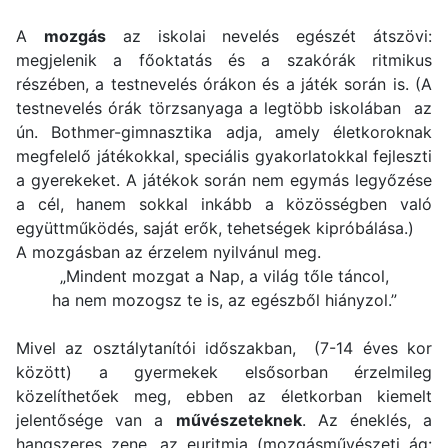
A
mozgás
az iskolai nevelés egészét átszövi:
megjelenik a főoktatás és a szakórák ritmikus
részében, a testnevelés órákon és a játék során is. (A
testnevelés órák törzsanyaga a legtöbb iskolában az
ún. Bothmer-gimnasztika adja, amely életkoroknak
megfelelő játékokkal, speciális gyakorlatokkal fejleszti
a gyerekeket. A játékok során nem egymás legyőzése
a cél, hanem sokkal inkább a közösségben való
együttműködés, saját erők, tehetségek kipróbálása.)
A mozgásban az érzelem nyilvánul meg.
„Mindent mozgat a Nap, a világ tőle táncol,
ha nem mozogsz te is, az egészből hiányzol.”
Mivel az osztálytanítói időszakban, (7-14 éves kor
között) a gyermekek elsősorban érzelmileg
közelíthetőek meg, ebben az életkorban kiemelt
jelentősége van a
művészeteknek
. Az éneklés, a
hangszeres zene, az euritmia (mozgásművészeti ág: