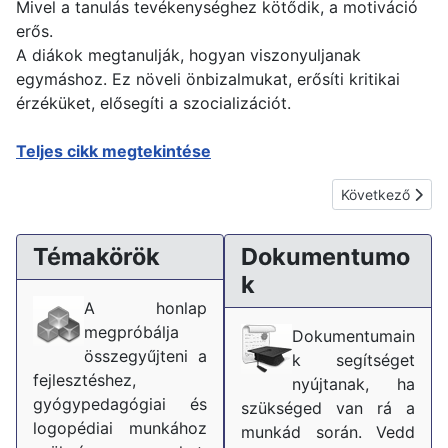
Mivel a tanulás tevékenységhez kötődik, a motiváció
erős.
A diákok megtanulják, hogyan viszonyuljanak
egymáshoz. Ez növeli önbizalmukat, erősíti kritikai
érzéküket, elősegíti a szocializációt.
Teljes cikk megtekintése
Következő cikk:
Következő
Témakörök
Dokumentumo
k
A honlap
megpróbálja
Dokumentumain
összegyűjteni a
k segítséget
fejlesztéshez,
nyújtanak, ha
gyógypedagógiai és
szükséged van rá a
logopédiai munkához
munkád során. Vedd