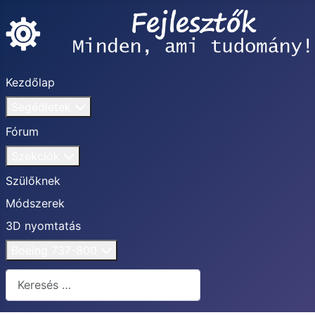
Kezdőlap
Segédletek
Fórum
Szekciók
Szülőknek
Módszerek
3D nyomtatás
Boeing 737-800
Keresés...