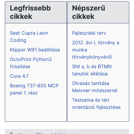
Legfrissebb
Népszerű
cikkek
cikkek
Seat Cupra Leon
Fejlesztési terv
Coding
2012. évi I. törvény a
Klipper WIFI beállítása
munka
törvénykönyvéről
OctoPrint Python3
frissítése
SNI a, b és BTMN
tanulók ellátása
Cura 4.7
Olvasás tanítása
Boeing 737-800 MCP
Meixner-módszerrel
panel 1. rész
Testséma és téri
orientáció fejlesztése