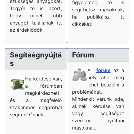
szükséges anyagokat.
figyelembe, te is
Tegyél te is azért,
segíthetsz másoknak,
hogy minél több
ha publikálsz itt
anyagot találjanak itt
cikkeket!
az érdeklődők.
Segítségnyújtá
Fórum
s
A
fórum
az a
hely, ahol meg
Ha kérdése van,
lehet beszélni a
a fórumban
problémákat.
megkérdezheti
Mindenkit várunk oda,
és a megfelelő
akinek kérdése van
szakember megpróbál
vagy segítséget
segíteni Önnek!
szeretne nyújtani
másoknak.