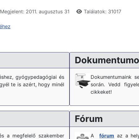
Megjelent: 2011. augusztus 31
Találatok: 31017
séhez
Dokumentumo
téshez, gyógypedagógiai és
Dokumentumaink se
él te is azért, hogy minél
során. Vedd figyel
cikkeket!
Fórum
és a megfelelő szakember
A
fórum
az a hely