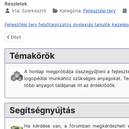
Részletek
Írta:
Szerkesztő
Kategória:
Fejlesztési terv
Fejlesztési terv felsőtagozatos dyslexiás tanulók kezelé
Előző cikk: Informatika fejlesztési terv
Előző
Témakörök
A honlap megpróbálja összegyűjteni a fejlesz
logopédiai munkához szükséges anyagokat. Tegy
több anyagot találjanak itt az érdeklődők.
Segítségnyújtás
Ha kérdése van, a fórumban megkérdezheti 