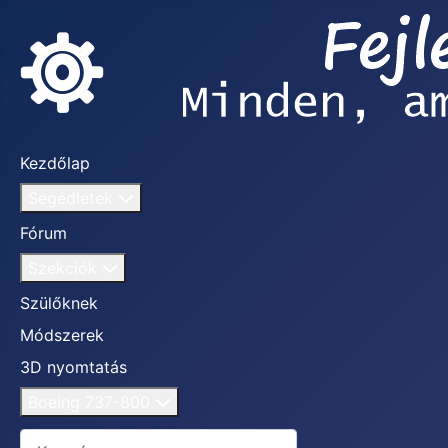
Kezdőlap
Segédletek
Fórum
Szekciók
Szülőknek
Módszerek
3D nyomtatás
Boeing 737-800
Keresés...