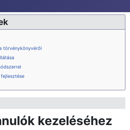
ek
ka törvénykönyvéről
llátása
módszerrel
 fejlesztése
tanulók kezeléséhez