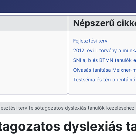
Népszerű cikk
Fejlesztési terv
2012. évi I. törvény a mun
SNI a, b és BTMN tanulók e
Olvasás tanítása Meixner-
Testséma és téri orientáció
lesztési terv felsőtagozatos dyslexiás tanulók kezeléséhez
sőtagozatos dyslexiás 