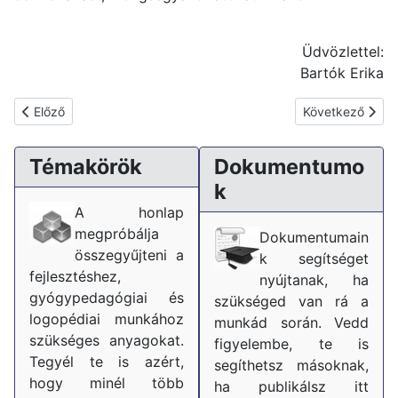
Üdvözlettel:
Bartók Erika
Előző cikk: Hogyan játsszunk gyermekeinkkel?
Következő cikk: 
Előző
Következő
Témakörök
Dokumentumo
k
A honlap
megpróbálja
Dokumentumain
összegyűjteni a
k segítséget
fejlesztéshez,
nyújtanak, ha
gyógypedagógiai és
szükséged van rá a
logopédiai munkához
munkád során. Vedd
szükséges anyagokat.
figyelembe, te is
Tegyél te is azért,
segíthetsz másoknak,
hogy minél több
ha publikálsz itt