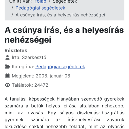
Ön itt van:
Főlap
Segédletek
Pedagógiai segédletek
A csúnya írás, és a helyesírás nehézségei
A csúnya írás, és a helyesírás
nehézségei
Részletek
Írta:
Szerkesztő
Kategória:
Pedagógiai segédletek
Megjelent: 2008. január 08
Találatok: 24472
A tanulási képességek hiányában szenvedő gyerekek
számára a betűk helyes leírása általában nehezebb,
mint az olvasás. Egy súlyos diszlexiás-diszgráfiás
gyermek számára az írás-helyesírási zavarok
leküzdése sokkal nehezebb feladat, mint az olvasás