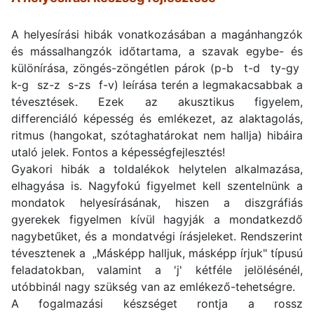
A helyesírási hibák vonatkozásában a magánhangzók
és mássalhangzók időtartama, a szavak egybe- és
különírása, zöngés-zöngétlen párok (p-b t-d ty-gy
k-g sz-z s-zs f-v) leírása terén a legmakacsabbak a
tévesztések. Ezek az akusztikus figyelem,
differenciáló képesség és emlékezet, az alaktagolás,
ritmus (hangokat, szótaghatárokat nem hallja) hibáira
utaló jelek. Fontos a képességfejlesztés!
Gyakori hibák a toldalékok helytelen alkalmazása,
elhagyása is. Nagyfokú figyelmet kell szentelnünk a
mondatok helyesírásának, hiszen a diszgráfiás
gyerekek figyelmen kívül hagyják a mondatkezdő
nagybetűket, és a mondatvégi írásjeleket. Rendszerint
tévesztenek a „Másképp halljuk, másképp írjuk" típusú
feladatokban, valamint a 'j' kétféle jelölésénél,
utóbbinál nagy szükség van az emlékező-tehetségre.
A fogalmazási készséget rontja a rossz