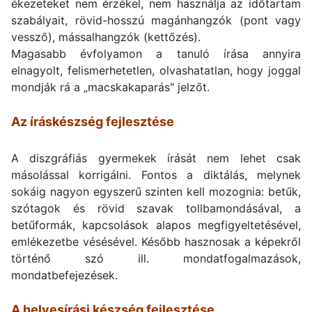
ékezeteket nem érzékel, nem használja az időtartam
szabályait, rövid-hosszú magánhangzók (pont vagy
vessző), mássalhangzók (kettőzés).
Magasabb évfolyamon a tanuló írása annyira
elnagyolt, felismerhetetlen, olvashatatlan, hogy joggal
mondják rá a „macskakaparás" jelzőt.
Az íráskészség fejlesztése
A diszgráfiás gyermekek írását nem lehet csak
másolással korrigálni. Fontos a diktálás, melynek
sokáig nagyon egyszerű szinten kell mozognia: betűk,
szótagok és rövid szavak tollbamondásával, a
betűformák, kapcsolások alapos megfigyeltetésével,
emlékezetbe vésésével. Később hasznosak a képekről
történő szó ill. mondatfogalmazások,
mondatbefejezések.
A helyesírási készség fejlesztése