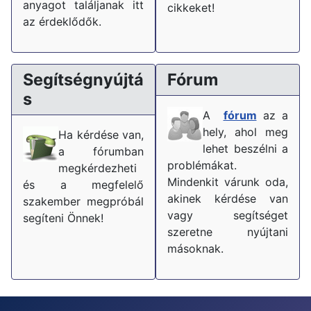
anyagot találjanak itt
cikkeket!
az érdeklődők.
Segítségnyújtá
Fórum
s
A
fórum
az a
hely, ahol meg
Ha kérdése van,
lehet beszélni a
a fórumban
problémákat.
megkérdezheti
Mindenkit várunk oda,
és a megfelelő
akinek kérdése van
szakember megpróbál
vagy segítséget
segíteni Önnek!
szeretne nyújtani
másoknak.