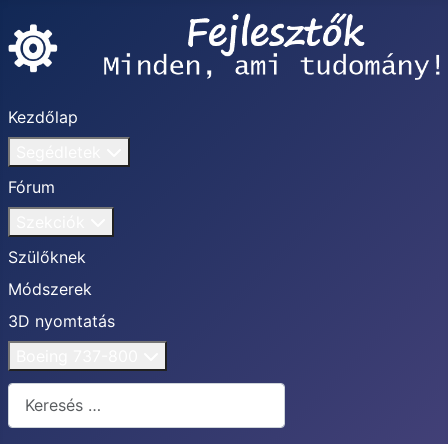
Kezdőlap
Segédletek
Fórum
Szekciók
Szülőknek
Módszerek
3D nyomtatás
Boeing 737-800
Keresés...