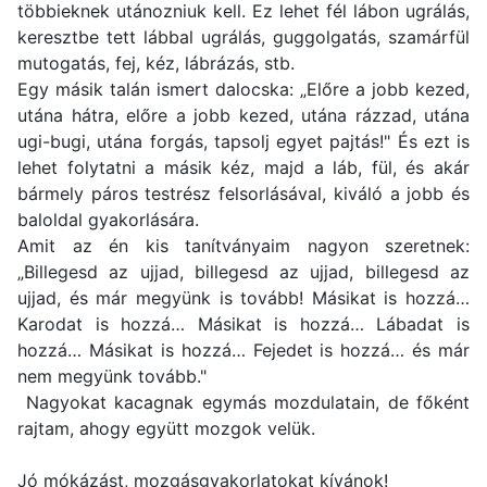
többieknek utánozniuk kell. Ez lehet fél lábon ugrálás,
keresztbe tett lábbal ugrálás, guggolgatás, szamárfül
mutogatás, fej, kéz, lábrázás, stb.
Egy másik talán ismert dalocska: „Előre a jobb kezed,
utána hátra, előre a jobb kezed, utána rázzad, utána
ugi-bugi, utána forgás, tapsolj egyet pajtás!" És ezt is
lehet folytatni a másik kéz, majd a láb, fül, és akár
bármely páros testrész felsorlásával, kiváló a jobb és
baloldal gyakorlására.
Amit az én kis tanítványaim nagyon szeretnek:
„Billegesd az ujjad, billegesd az ujjad, billegesd az
ujjad, és már megyünk is tovább! Másikat is hozzá…
Karodat is hozzá… Másikat is hozzá… Lábadat is
hozzá… Másikat is hozzá… Fejedet is hozzá… és már
nem megyünk tovább."
Nagyokat kacagnak egymás mozdulatain, de főként
rajtam, ahogy együtt mozgok velük.
Jó mókázást, mozgásgyakorlatokat kívánok!