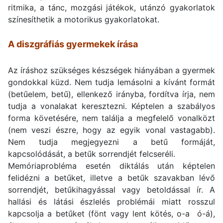
ritmika, a tánc, mozgási játékok, utánzó gyakorlatok
színesíthetik a motorikus gyakorlatokat.
A diszgráfiás gyermekek írása
Az íráshoz szükséges készségek hiányában a gyermek
gondokkal küzd. Nem tudja lemásolni a kívánt formát
(betűelem, betű), ellenkező irányba, fordítva írja, nem
tudja a vonalakat keresztezni. Képtelen a szabályos
forma követésére, nem találja a megfelelő vonalközt
(nem veszi észre, hogy az egyik vonal vastagabb).
Nem tudja megjegyezni a betű formáját,
kapcsolódását, a betűk sorrendjét felcseréli.
Memóriaprobléma esetén diktálás után képtelen
felidézni a betűket, illetve a betűk szavakban lévő
sorrendjét, betűkihagyással vagy betoldással ír. A
hallási és látási észlelés problémái miatt rosszul
kapcsolja a betűket (fönt vagy lent kötés, o-a ó-á),