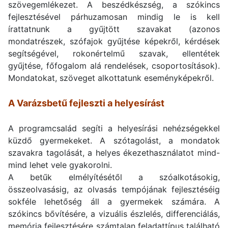
szövegemlékezet. A beszédkészség, a szókincs
fejlesztésével párhuzamosan mindig le is kell
írattatnunk a gyűjtött szavakat (azonos
mondatrészek, szófajok gyűjtése képekről, kérdések
segítségével, rokonértelmű szavak, ellentétek
gyűjtése, főfogalom alá rendelések, csoportosítások).
Mondatokat, szöveget alkottatunk eseményképekről.
A Varázsbetű fejleszti a helyesírást
A programcsalád segíti a helyesírási nehézségekkel
küzdő gyermekeket. A szótagolást, a mondatok
szavakra tagolását, a helyes ékezethasználatot mind-
mind lehet vele gyakorolni.
A betűk elmélyítésétől a szóalkotásokig,
összeolvasásig, az olvasás tempójának fejlesztéséig
sokféle lehetőség áll a gyermekek számára. A
szókincs bővítésére, a vizuális észlelés, differenciálás,
memória fejlesztésére számtalan feladattípus található