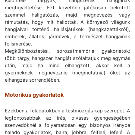
Különféle tárgyak, hangszerek hangjának
megfigyeltetése. Ezt követően játékosan bekötött
szemmel hallgatózás, majd megnevezés vagy
rámutatás, hogy mit hallottak. A környező világunk
hangjaival történő hallásjátékok (hangkazettákról),
emberek, állatok, járművek, a természet hangjainak
felismerése.
Megkülönböztetési, sorozatmemória gyakorlatok:
több tárgy, hangszer hangját szólaltatjuk meg egymás
után, majd ha mind elhangzott, akkor kell a
gyermeknek megneveznie (megmutatnia) őket az
elhangzás sorrendjében.
Motorikus gyakorlatok
Ezekben a feladatokban a testmozgás kap szerepet. A
legfontosabbak az írás, olvasás gyengeségében
szenvedőknél a folyamatosan egy bizonyos irányba
haladó gyakorlatok, balra, jobbra, felfelé, lefelé. A