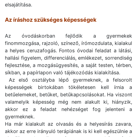
elsajátítása.
Az íráshoz szükséges képességek
Az óvodáskorban fejlődik a gyermekek
finommozgása, rajzoló, színező, írómozdulata, kialakul
a helyes ceruzafogás. Fontos óvodai feladat a látási,
hallási figyelem, differenciálás, emlékezet, sorrendiség
fejlesztése, a mozgásügyesítés, a saját testen, térben,
síkban, a papírlapon való tájékozódás kialakítása.
Az első osztályba lépő gyermeknek, a felsorolt
képességek birtokában tökéletesen kell írnia a
betűelemeket, betűket, betűkapcsolásokat. Ha viszont
valamelyik képesség még nem alakult ki, hiányzik,
akkor ez a feladat nehézséget fog jelenteni a
gyermeknek.
Ha már kialakult az olvasás és a helyesírás zavara,
akkor az erre irányuló terápiának is ki kell egészülnie a