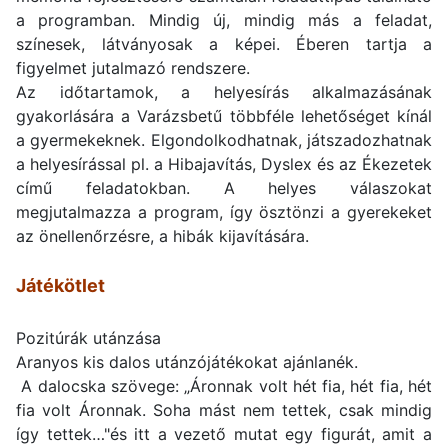
a programban. Mindig új, mindig más a feladat,
színesek, látványosak a képei. Éberen tartja a
figyelmet jutalmazó rendszere.
Az időtartamok, a helyesírás alkalmazásának
gyakorlására a Varázsbetű többféle lehetőséget kínál
a gyermekeknek. Elgondolkodhatnak, játszadozhatnak
a helyesírással pl. a Hibajavítás, Dyslex és az Ékezetek
című feladatokban. A helyes válaszokat
megjutalmazza a program, így ösztönzi a gyerekeket
az önellenőrzésre, a hibák kijavítására.
Játékötlet
Pozitúrák utánzása
Aranyos kis dalos utánzójátékokat ajánlanék.
A dalocska szövege: „Áronnak volt hét fia, hét fia, hét
fia volt Áronnak. Soha mást nem tettek, csak mindig
így tettek…"és itt a vezető mutat egy figurát, amit a