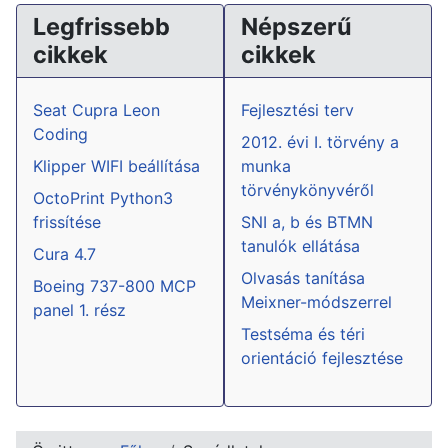
Legfrissebb
Népszerű
cikkek
cikkek
Seat Cupra Leon
Fejlesztési terv
Coding
2012. évi I. törvény a
Klipper WIFI beállítása
munka
törvénykönyvéről
OctoPrint Python3
frissítése
SNI a, b és BTMN
tanulók ellátása
Cura 4.7
Olvasás tanítása
Boeing 737-800 MCP
Meixner-módszerrel
panel 1. rész
Testséma és téri
orientáció fejlesztése