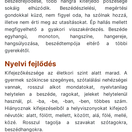
beszédfejlődése, több hangra kiterjedő pöszesége
sokáig elhúzódik. Beszédészlelési, megértési
gondokkal küzd, nem figyel oda, ha szólnak hozzá,
illetve nem érti meg az utasításokat. Ép hallás mellett
megfigyelhető a gyakori visszakérdezés. Beszéde
egyhangú, monoton, hangszíne, hangereje,
hangsúlyozása, beszédtempója eltérő a többi
gyerekétől.
Nyelvi fejlődés
Kifejezőkészsége az életkori szint alatt marad. A
gyermek szókincse szegényes, szótalálási nehézségei
vannak, rosszul alkot mondatokat, nyelvtanilag
helytelen a beszéde, ragokat, jeleket helytelenül
használ, pl. -ba, -be, -ban, -ben, többes szám.
Hiányoznak kifejezéseiből a helyviszonyokat kifejező
névutók: alatt, fölött, mellett, között, alá, fölé, mellé,
közé. Rosszul tagolja a szavakat szótagokra,
beszédhangokra.