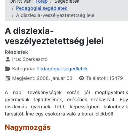
Ön itt van:
Főlap
Segédletek
Pedagógiai segédletek
A diszlexia-veszélyeztetettség jelei
A diszlexia-
veszélyeztetettség jelei
Részletek
Írta:
Szerkesztő
Kategória:
Pedagógiai segédletek
Megjelent: 2008. január 08
Találatok: 15479
A napi tevékenységek során jól megfigyelhetik
gyermekük fejlődésének, érésének szakaszait. Egy
diszlexiás gyermek több képességben különbözik
társaitól. Íme egy csokorra való a korai jelekből!
Nagymozgás