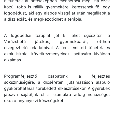
E tünetek különféleképpen jelenhetnek meg. Ha ezek
közül több is ráillik gyermekére, keressenek föl egy
logopédust, aki egy alapos vizsgálat után megállapítja
a diszlexiát, és megkezdődhet a terápia.
A logopédiai terápiát jól ki lehet egészíteni a
Varázsbetű játékos, gyermekbarát, otthon
elvégezhető feladataival. A fent említett tünetek és
azok iskolai következményeinek javítására kiválóan
alkalmas.
Programfejlesztő csapatunk a fejlesztés
sokszínűségére, a dicséreten, jutalmazáson alapuló
gyakoroltatásra törekedett elkészítésekor. A gyerekek
játszva sajátítják el a számukra addig nehézséget
okozó anyanyelvi készségeket.