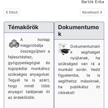
Bartók Erika
Előző cikk: Mit tehet diszlexiás gyermekéért?
Következő cikk:
Előző
Következő
Témakörök
Dokumentumo
k
A honlap
megpróbálja
Dokumentumain
összegyűjteni a
k segítséget
fejlesztéshez,
nyújtanak, ha
gyógypedagógiai és
szükséged van rá a
logopédiai munkához
munkád során. Vedd
szükséges anyagokat.
figyelembe, te is
Tegyél te is azért,
segíthetsz másoknak,
hogy minél több
ha publikálsz itt
anyagot találjanak itt
cikkeket!
az érdeklődők.