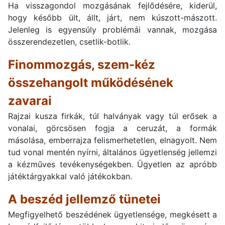
Ha visszagondol mozgásának fejlődésére, kiderül,
hogy később ült, állt, járt, nem kúszott-mászott.
Jelenleg is egyensúly problémái vannak, mozgása
összerendezetlen, csetlik-botlik.
Finommozgás, szem-kéz
összehangolt működésének
zavarai
Rajzai kusza firkák, túl halványak vagy túl erősek a
vonalai, görcsösen fogja a ceruzát, a formák
másolása, emberrajza felismerhetetlen, elnagyolt. Nem
tud vonal mentén nyírni, általános ügyetlenség jellemzi
a kézműves tevékenységekben. Ügyetlen az apróbb
játéktárgyakkal való játékokban.
A beszéd jellemző tünetei
Megfigyelhető beszédének ügyetlensége, megkésett a