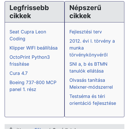
Legfrissebb
Népszerű
cikkek
cikkek
Seat Cupra Leon
Fejlesztési terv
Coding
2012. évi I. törvény a
Klipper WIFI beállítása
munka
törvénykönyvéről
OctoPrint Python3
frissítése
SNI a, b és BTMN
tanulók ellátása
Cura 4.7
Olvasás tanítása
Boeing 737-800 MCP
Meixner-módszerrel
panel 1. rész
Testséma és téri
orientáció fejlesztése