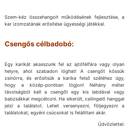
Szem-kéz összehangolt működésének fejlesztése, a
kar izomzatának erősítése ügyességi játékkal.
Csengős célbadobó:
Egy karikát akasszunk fel az ajtófélfára vagy olyan
helyre, ahol szabadon lóghat! A csengőt kössük
zsinórra, és erősítsük a karika felső széléhez úgy,
hogy a közép-pontban lógjon! Néhány méter
távolságból kell a csengőt egy kis labdával vagy
babzsákkal megcélozni. Ha sikerült, csilingelő hanggal
jelzi a találatot. Lehet versenyezni, följegyezni a
találatokat, egyéni csúcsokat is felállítani akár.
Üdvözlettel: