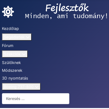
Kezdőlap
Segédletek
Fórum
Szekciók
Szülőknek
Módszerek
3D nyomtatás
Boeing 737-800
Keresés...