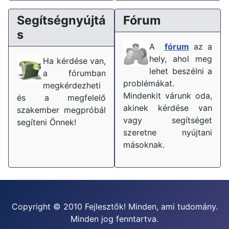
Segítségnyújtá
Fórum
s
A
fórum
az a
hely, ahol meg
Ha kérdése van,
lehet beszélni a
a fórumban
problémákat.
megkérdezheti
Mindenkit várunk oda,
és a megfelelő
akinek kérdése van
szakember megpróbál
vagy segítséget
segíteni Önnek!
szeretne nyújtani
másoknak.
Copyright © 2010 Fejlesztők! Minden, ami tudomány.
Minden jog fenntartva.