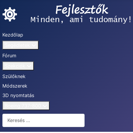
Kezdőlap
Segédletek
Fórum
Szekciók
Szülőknek
Módszerek
3D nyomtatás
Boeing 737-800
Keresés...