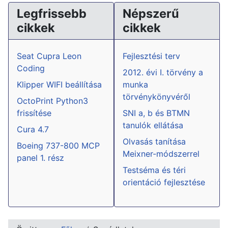
Legfrissebb
Népszerű
cikkek
cikkek
Seat Cupra Leon
Fejlesztési terv
Coding
2012. évi I. törvény a
Klipper WIFI beállítása
munka
törvénykönyvéről
OctoPrint Python3
frissítése
SNI a, b és BTMN
tanulók ellátása
Cura 4.7
Olvasás tanítása
Boeing 737-800 MCP
Meixner-módszerrel
panel 1. rész
Testséma és téri
orientáció fejlesztése