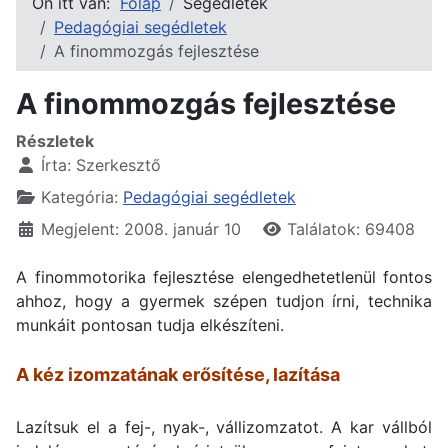
Ön itt van:
Főlap
Segédletek
Pedagógiai segédletek
A finommozgás fejlesztése
A finommozgás fejlesztése
Részletek
Írta:
Szerkesztő
Kategória:
Pedagógiai segédletek
Megjelent: 2008. január 10
Találatok: 69408
A finommotorika fejlesztése elengedhetetlenül fontos
ahhoz, hogy a gyermek szépen tudjon írni, technika
munkáit pontosan tudja elkészíteni.
A kéz izomzatának erősítése, lazítása
Lazítsuk el a fej-, nyak-, vállizomzatot. A kar vállból