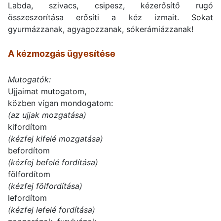
Labda, szivacs, csipesz, kézerősítő rugó
összeszorítása erősíti a kéz izmait. Sokat
gyurmázzanak, agyagozzanak, sókerámiázzanak!
A kézmozgás ügyesítése
Mutogatók:
Ujjaimat mutogatom,
közben vígan mondogatom:
(az ujjak mozgatása)
kifordítom
(kézfej kifelé mozgatása)
befordítom
(kézfej befelé fordítása)
fölfordítom
(kézfej fölfordítása)
lefordítom
(kézfej lefelé fordítása)