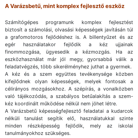
A Varázsbetű, mint komplex fejlesztő eszköz
Számítógépes programunk komplex fejlesztést
biztosít a számolási, olvasási képességek javításán túl
a grafomotoros fejlődéshez is. A billentyűzet és az
egér használatakor fejlődik a kéz ujjainak
finommozgása, ügyesedik a kézmozgás. Ha az
eszközhasználat már jól megy, gyorsabbá válik a
feladatvégzés, több sikerélményhez juthat a gyermek.
A kéz és a szem együttes tevékenysége közben
kifejlődnek olyan képességek, melyek fontosak a
célirányos mozgásokhoz. A szépírás, a vonalközben
való tájékozódás, a szabályos betűalakítás a szem-
kéz koordinált működése nélkül nem jöhet létre.
A Varázsbetű képességfejlesztő feladatai a kudarcok
nélküli tanulást segítik elő, használatukkal szinte
minden részképesség fejlődik, mely az iskolai
tanulmányokhoz szükséges.