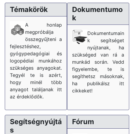
Témakörök
Dokumentumo
k
A honlap
megpróbálja
Dokumentumain
összegyűjteni a
k segítséget
fejlesztéshez,
nyújtanak, ha
gyógypedagógiai és
szükséged van rá a
logopédiai munkához
munkád során. Vedd
szükséges anyagokat.
figyelembe, te is
Tegyél te is azért,
segíthetsz másoknak,
hogy minél több
ha publikálsz itt
anyagot találjanak itt
cikkeket!
az érdeklődők.
Segítségnyújtá
Fórum
s