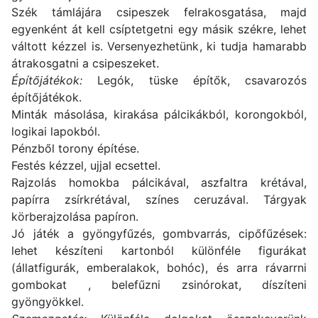
Szék támlájára csipeszek felrakosgatása, majd
egyenként át kell csíptetgetni egy másik székre, lehet
váltott kézzel is. Versenyezhetünk, ki tudja hamarabb
átrakosgatni a csipeszeket.
Építőjátékok:
Legók, tüske építők, csavarozós
építőjátékok.
Minták másolása, kirakása pálcikákból, korongokból,
logikai lapokból.
Pénzből torony építése.
Festés kézzel, ujjal ecsettel.
Rajzolás homokba pálcikával, aszfaltra krétával,
papírra zsírkrétával, színes ceruzával. Tárgyak
körberajzolása papíron.
Jó játék a gyöngyfűzés, gombvarrás, cipőfűzések:
lehet készíteni kartonból különféle figurákat
(állatfigurák, emberalakok, bohóc), és arra rávarrni
gombokat , belefűzni zsinórokat, díszíteni
gyöngyökkel.