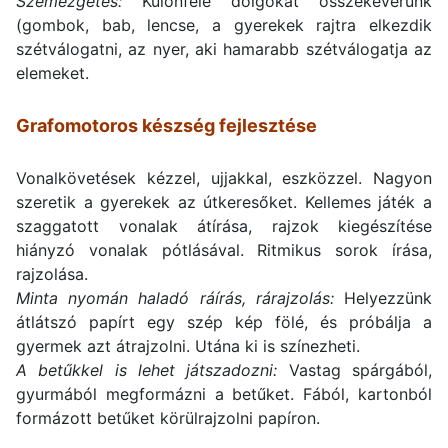
Szemezgetés:
Különféle dolgokat összekeverünk
(gombok, bab, lencse, a gyerekek rajtra elkezdik
szétválogatni, az nyer, aki hamarabb szétválogatja az
elemeket.
Grafomotoros készség fejlesztése
Vonalkövetések kézzel, ujjakkal, eszközzel. Nagyon
szeretik a gyerekek az útkeresőket. Kellemes játék a
szaggatott vonalak átírása, rajzok kiegészítése
hiányzó vonalak pótlásával. Ritmikus sorok írása,
rajzolása.
Minta nyomán haladó ráírás, rárajzolás:
Helyezzünk
átlátszó papírt egy szép kép fölé, és próbálja a
gyermek azt átrajzolni. Utána ki is színezheti.
A betűkkel is lehet játszadozni:
Vastag spárgából,
gyurmából megformázni a betűket. Fából, kartonból
formázott betűket körülrajzolni papíron.