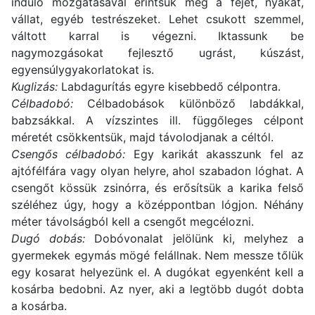
induló mozgatásával érintsük meg a fejet, nyakat,
vállat, egyéb testrészeket. Lehet csukott szemmel,
váltott karral is végezni. Iktassunk be
nagymozgásokat fejlesztő ugrást, kúszást,
egyensúlygyakorlatokat is.
Kuglizás:
Labdagurítás egyre kisebbedő célpontra.
Célbadobó:
Célbadobások különböző labdákkal,
babzsákkal. A vízszintes ill. függőleges célpont
méretét csökkentsük, majd távolodjanak a céltól.
Csengős célbadobó:
Egy karikát akasszunk fel az
ajtófélfára vagy olyan helyre, ahol szabadon lóghat. A
csengőt kössük zsinórra, és erősítsük a karika felső
széléhez úgy, hogy a középpontban lógjon. Néhány
méter távolságból kell a csengőt megcélozni.
Dugó dobás:
Dobóvonalat jelölünk ki, melyhez a
gyermekek egymás mögé felállnak. Nem messze tőlük
egy kosarat helyezünk el. A dugókat egyenként kell a
kosárba bedobni. Az nyer, aki a legtöbb dugót dobta
a kosárba.