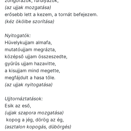
zongorázok, furulyázok,
(az ujjak mozgatása)
erősebb lett a kezem, a tornát befejezem.
(kéz ökölbe szorítása)
Nyitogatók:
Hüvelykujjam almafa,
mutatóujjam megrázta,
középső ujjam összeszedte,
gyűrűs ujjam hazavitte,
a kisujjam mind megette,
megfájdult a hasa tőle.
(az ujjak nyitogatása)
Ujjtornáztatások:
Esik az eső,
(ujjak szapora mozgatása)
kopog a jég, dörög az ég,
(asztalon kopogás, dübörgés)