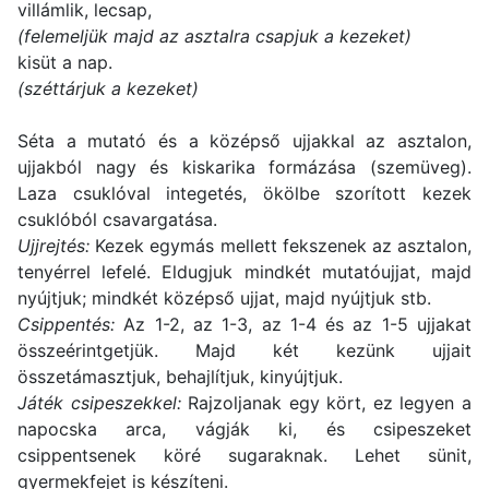
villámlik, lecsap,
(felemeljük majd az asztalra csapjuk a kezeket)
kisüt a nap.
(széttárjuk a kezeket)
Séta a mutató és a középső ujjakkal az asztalon,
ujjakból nagy és kiskarika formázása (szemüveg).
Laza csuklóval integetés, ökölbe szorított kezek
csuklóból csavargatása.
Ujjrejtés:
Kezek egymás mellett fekszenek az asztalon,
tenyérrel lefelé. Eldugjuk mindkét mutatóujjat, majd
nyújtjuk; mindkét középső ujjat, majd nyújtjuk stb.
Csippentés:
Az 1-2, az 1-3, az 1-4 és az 1-5 ujjakat
összeérintgetjük. Majd két kezünk ujjait
összetámasztjuk, behajlítjuk, kinyújtjuk.
Játék csipeszekkel:
Rajzoljanak egy kört, ez legyen a
napocska arca, vágják ki, és csipeszeket
csippentsenek köré sugaraknak. Lehet sünit,
gyermekfejet is készíteni.