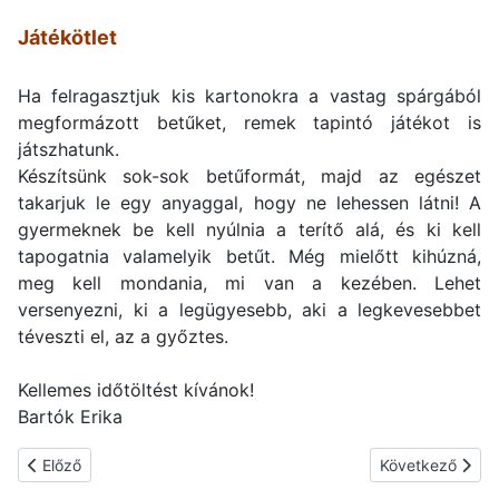
Játékötlet
Ha felragasztjuk kis kartonokra a vastag spárgából
megformázott betűket, remek tapintó játékot is
játszhatunk.
Készítsünk sok-sok betűformát, majd az egészet
takarjuk le egy anyaggal, hogy ne lehessen látni! A
gyermeknek be kell nyúlnia a terítő alá, és ki kell
tapogatnia valamelyik betűt. Még mielőtt kihúzná,
meg kell mondania, mi van a kezében. Lehet
versenyezni, ki a legügyesebb, aki a legkevesebbet
téveszti el, az a győztes.
Kellemes időtöltést kívánok!
Bartók Erika
Előző cikk: Az elhúzódó vagy kezeletlen pöszeség következmén
Következő cikk: 
Előző
Következő