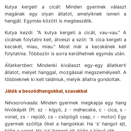
Kutya kergeti a cicát:
Minden gyermek választ
magának egy olyan állatot, amelyiknek ismeri a
hangját. Egymás között is megbeszélik.
Kutya kezdi: "A kutya kergeti a cicát, vau-vau." A
cicának folytatni kell, átveszi a szót: "A cica kergeti a
kecskét, miau, miau." Most már a kecskének kell
folytatnia. Többször is sorra kerülhetnek egymás után.
Állatkertben:
Mindenki kiválaszt egy-egy állatkerti
állatot, melyet hanggal, mozgással megszemélyesít. A
többieknek ki kell találniuk, melyik állatra gondoltak.
Játék a beszédhangokkal, szavakkal
Névsorolvasás:
Minden gyermek megkapja egy hang
hívóképét (Pl. sz - kígyó, z - méhecske, c - cica, s -
vonat, zs - repülő, cs - csöpögő csap, r - motor) Egy
gyermek szólítja őket a hangokkal. Ha 's' hangot ejt,
kijön a vonat, Ha 'sz' hangot ejt, kijön a kígyó stb.