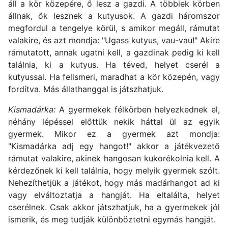
áll a kör közepére, ő lesz a gazdi. A többiek körben
állnak, ők lesznek a kutyusok. A gazdi háromszor
megfordul a tengelye körül, s amikor megáll, rámutat
valakire, és azt mondja: "Ugass kutyus, vau-vau!" Akire
rámutatott, annak ugatni kell, a gazdinak pedig ki kell
találnia, ki a kutyus. Ha téved, helyet cserél a
kutyussal. Ha felismeri, maradhat a kör közepén, vagy
fordítva. Más állathanggal is játszhatjuk.
Kismadárka:
A gyermekek félkörben helyezkednek el,
néhány lépéssel előttük nekik háttal ül az egyik
gyermek. Mikor ez a gyermek azt mondja:
"Kismadárka adj egy hangot!" akkor a játékvezető
rámutat valakire, akinek hangosan kukorékolnia kell. A
kérdezőnek ki kell találnia, hogy melyik gyermek szólt.
Nehezíthetjük a játékot, hogy más madárhangot ad ki
vagy elváltoztatja a hangját. Ha eltalálta, helyet
cserélnek. Csak akkor játszhatjuk, ha a gyermekek jól
ismerik, és meg tudják különböztetni egymás hangját.