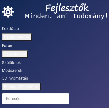
Kezdőlap
Segédletek
Fórum
Szekciók
Szülőknek
Módszerek
3D nyomtatás
Boeing 737-800
Keresés...