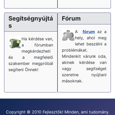
Segítségnyújtá
Fórum
s
A
fórum
az a
hely, ahol meg
Ha kérdése van,
lehet beszélni a
a fórumban
problémákat.
megkérdezheti
Mindenkit várunk oda,
és a megfelelő
akinek kérdése van
szakember megpróbál
vagy segítséget
segíteni Önnek!
szeretne nyújtani
másoknak.
Copyright © 2010 Fejlesztők! Minden, ami tudomány.