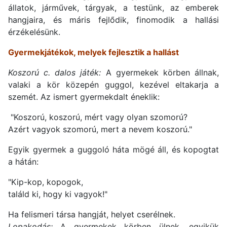
állatok, járművek, tárgyak, a testünk, az emberek
hangjaira, és máris fejlődik, finomodik a hallási
érzékelésünk.
Gyermekjátékok, melyek fejlesztik a hallást
Koszorú c. dalos játék:
A gyermekek körben állnak,
valaki a kör közepén guggol, kezével eltakarja a
szemét. Az ismert gyermekdalt éneklik:
"Koszorú, koszorú, mért vagy olyan szomorú?
Azért vagyok szomorú, mert a nevem koszorú."
Egyik gyermek a guggoló háta mögé áll, és kopogtat
a hátán:
"Kip-kop, kopogok,
találd ki, hogy ki vagyok!"
Ha felismeri társa hangját, helyet cserélnek.
Lopakodás:
A gyermekek körben ülnek, egyikük