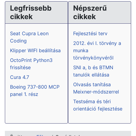
Legfrissebb
Népszerű
cikkek
cikkek
Seat Cupra Leon
Fejlesztési terv
Coding
2012. évi I. törvény a
Klipper WIFI beállítása
munka
törvénykönyvéről
OctoPrint Python3
frissítése
SNI a, b és BTMN
tanulók ellátása
Cura 4.7
Olvasás tanítása
Boeing 737-800 MCP
Meixner-módszerrel
panel 1. rész
Testséma és téri
orientáció fejlesztése