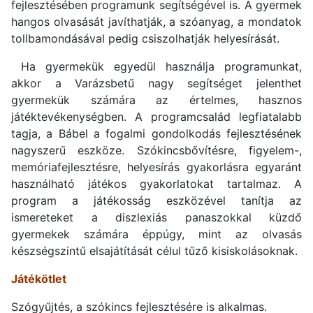
fejlesztésében programunk segítségével is. A gyermek
hangos olvasását javíthatják, a szóanyag, a mondatok
tollbamondásával pedig csiszolhatják helyesírását.
Ha gyermekük egyedül használja programunkat,
akkor a Varázsbetű nagy segítséget jelenthet
gyermekük számára az értelmes, hasznos
játéktevékenységben. A programcsalád legfiatalabb
tagja, a Bábel a fogalmi gondolkodás fejlesztésének
nagyszerű eszköze. Szókincsbővítésre, figyelem-,
memóriafejlesztésre, helyesírás gyakorlásra egyaránt
használható játékos gyakorlatokat tartalmaz. A
program a játékosság eszközével tanítja az
ismereteket a diszlexiás panaszokkal küzdő
gyermekek számára éppúgy, mint az olvasás
készségszintű elsajátítását célul tűző kisiskolásoknak.
Játékötlet
Szógyűjtés, a szókincs fejlesztésére is alkalmas.