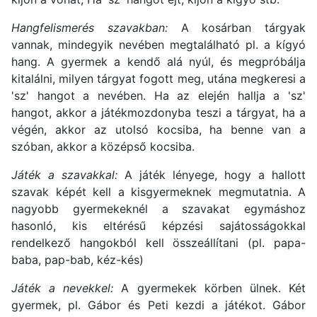
Hangfelismerés szavakban:
A kosárban tárgyak
vannak, mindegyik nevében megtalálható pl. a kígyó
hang. A gyermek a kendő alá nyúl, és megpróbálja
kitalálni, milyen tárgyat fogott meg, utána megkeresi a
'sz' hangot a nevében. Ha az elején hallja a 'sz'
hangot, akkor a játékmozdonyba teszi a tárgyat, ha a
végén, akkor az utolsó kocsiba, ha benne van a
szóban, akkor a középső kocsiba.
Játék a szavakkal:
A játék lényege, hogy a hallott
szavak képét kell a kisgyermeknek megmutatnia. A
nagyobb gyermekeknél a szavakat egymáshoz
hasonló, kis eltérésű képzési sajátosságokkal
rendelkező hangokból kell összeállítani (pl. papa-
baba, pap-bab, kéz-kés)
Játék a nevekkel:
A gyermekek körben ülnek. Két
gyermek, pl. Gábor és Peti kezdi a játékot. Gábor