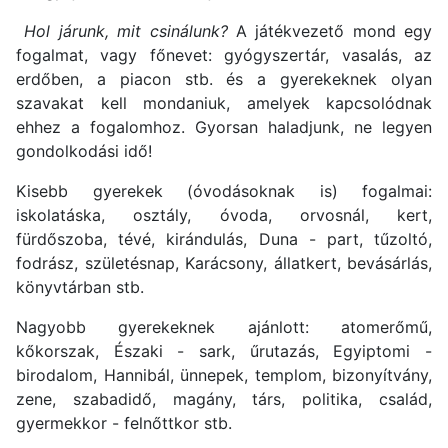
Hol járunk, mit csinálunk?
A játékvezető mond egy
fogalmat, vagy főnevet: gyógyszertár, vasalás, az
erdőben, a piacon stb. és a gyerekeknek olyan
szavakat kell mondaniuk, amelyek kapcsolódnak
ehhez a fogalomhoz. Gyorsan haladjunk, ne legyen
gondolkodási idő!
Kisebb gyerekek (óvodásoknak is) fogalmai:
iskolatáska, osztály, óvoda, orvosnál, kert,
fürdőszoba, tévé, kirándulás, Duna - part, tűzoltó,
fodrász, születésnap, Karácsony, állatkert, bevásárlás,
könyvtárban stb.
Nagyobb gyerekeknek ajánlott: atomerőmű,
kőkorszak, Északi - sark, űrutazás, Egyiptomi -
birodalom, Hannibál, ünnepek, templom, bizonyítvány,
zene, szabadidő, magány, társ, politika, család,
gyermekkor - felnőttkor stb.