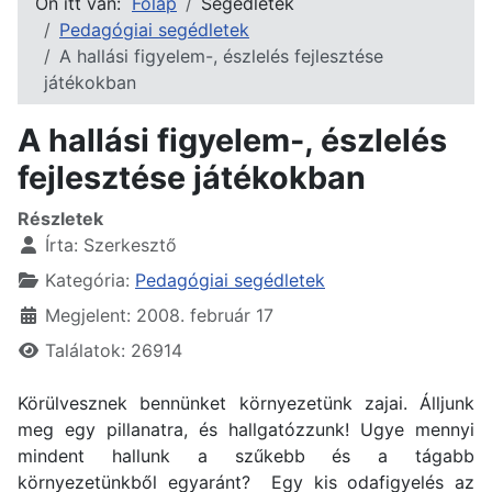
Ön itt van:
Főlap
Segédletek
Pedagógiai segédletek
A hallási figyelem-, észlelés fejlesztése
játékokban
A hallási figyelem-, észlelés
fejlesztése játékokban
Részletek
Írta:
Szerkesztő
Kategória:
Pedagógiai segédletek
Megjelent: 2008. február 17
Találatok: 26914
Körülvesznek bennünket környezetünk zajai. Álljunk
meg egy pillanatra, és hallgatózzunk! Ugye mennyi
mindent hallunk a szűkebb és a tágabb
környezetünkből egyaránt? Egy kis odafigyelés az