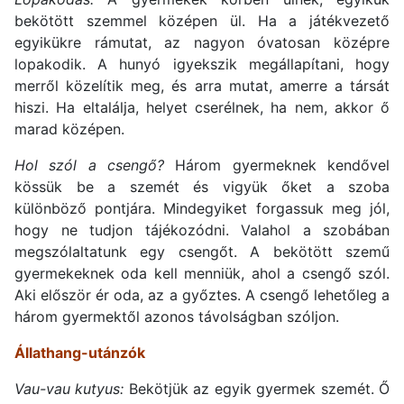
bekötött szemmel középen ül. Ha a játékvezető
egyikükre rámutat, az nagyon óvatosan középre
lopakodik. A hunyó igyekszik megállapítani, hogy
merről közelítik meg, és arra mutat, amerre a társát
hiszi. Ha eltalálja, helyet cserélnek, ha nem, akkor ő
marad középen.
Hol szól a csengő?
Három gyermeknek kendővel
kössük be a szemét és vigyük őket a szoba
különböző pontjára. Mindegyiket forgassuk meg jól,
hogy ne tudjon tájékozódni. Valahol a szobában
megszólaltatunk egy csengőt. A bekötött szemű
gyermekeknek oda kell menniük, ahol a csengő szól.
Aki először ér oda, az a győztes. A csengő lehetőleg a
három gyermektől azonos távolságban szóljon.
Állathang-utánzók
Vau-vau kutyus:
Bekötjük az egyik gyermek szemét. Ő