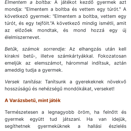
Elmentem a boltba:
A játékot kezdő gyermek azt
mondja: "Elmentem a boltba és vettem egy túrót." A
következő gyermek: "Elmentem a boltba, vettem egy
túrót, és egy tejfölt."A következő mindig ismétli, amit
az előzőek mondtak, és mond hozzá egy új
élelmiszernevet.
Betűk, számok sorrendje:
Az elhangzás után kell
kirakni betű-, illetve számkártyákkal. Fokozatosan
emeljük az elemszámot, hárommal indítsuk, aztán
ameddig tudja a gyermek.
Versek tanítása:
Tanítsunk a gyerekeknek növekvő
hosszúságú és nehézségű mondókákat, verseket!
A Varázsbetű, mint játék
Természetesen a legnagyobb öröm, ha felnőtt és
gyermek együtt tud játszani. Ha van idejük,
segíthetnek gyermeküknek a hallási észlelés