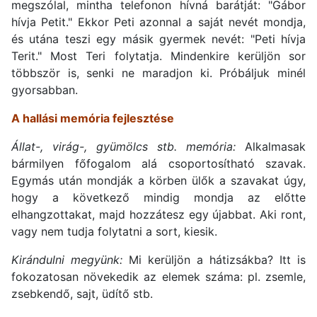
megszólal, mintha telefonon hívná barátját: "Gábor
hívja Petit." Ekkor Peti azonnal a saját nevét mondja,
és utána teszi egy másik gyermek nevét: "Peti hívja
Terit." Most Teri folytatja. Mindenkire kerüljön sor
többször is, senki ne maradjon ki. Próbáljuk minél
gyorsabban.
A hallási memória fejlesztése
Állat-, virág-, gyümölcs stb. memória:
Alkalmasak
bármilyen főfogalom alá csoportosítható szavak.
Egymás után mondják a körben ülők a szavakat úgy,
hogy a következő mindig mondja az előtte
elhangzottakat, majd hozzátesz egy újabbat. Aki ront,
vagy nem tudja folytatni a sort, kiesik.
Kirándulni megyünk:
Mi kerüljön a hátizsákba? Itt is
fokozatosan növekedik az elemek száma: pl. zsemle,
zsebkendő, sajt, üdítő stb.