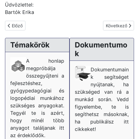
Üdvözlettel:
Bartók Erika
Előző cikk: Csúnya írás - van megoldás?
Következő cikk:
Előző
Következő
Témakörök
Dokumentumo
k
A honlap
megpróbálja
Dokumentumain
összegyűjteni a
k segítséget
fejlesztéshez,
nyújtanak, ha
gyógypedagógiai és
szükséged van rá a
logopédiai munkához
munkád során. Vedd
szükséges anyagokat.
figyelembe, te is
Tegyél te is azért,
segíthetsz másoknak,
hogy minél több
ha publikálsz itt
anyagot találjanak itt
cikkeket!
az érdeklődők.