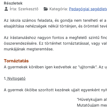
Részletek
Írta:
Szerkesztő
Kategória:
Pedagógiai segédlet
Az iskola számos feladata, és gondja nem terelheti el 
elsajátítása nehézségek nélkül történjen, és örömteli te
Az írástanuláshoz nagyon fontos a megfelelő szintű fin
összerendezésére. Ez történhet tornáztatással, vagy v
munkájának megteremtése.
Tornáztatás
A gyermekek körében igen kedveltek az "ujjtornák". Az 
1.
Nyitogató
A gyermek ökölbe szorított kezének ujjait egyenként ny
"Hüvelykujjam a
Mutatóujjam meg