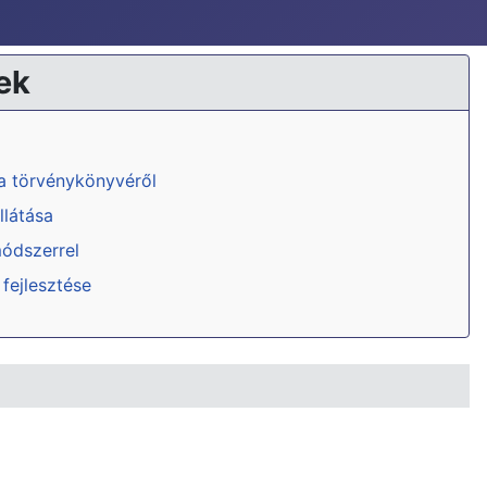
ek
ka törvénykönyvéről
llátása
módszerrel
 fejlesztése