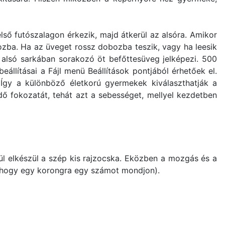
ső futószalagon érkezik, majd átkerül az alsóra. Amikor
ozba. Ha az üveget rossz dobozba teszik, vagy ha leesik
l alsó sarkában sorakozó öt befőttesüveg jelképezi. 500
állításai a Fájl menü Beállítások pontjából érhetőek el.
 Így a különböző életkorú gyermekek kiválaszthatják a
dő fokozatát, tehát azt a sebességet, mellyel kezdetben
ül elkészül a szép kis rajzocska. Eközben a mozgás és a
, hogy egy korongra egy számot mondjon).