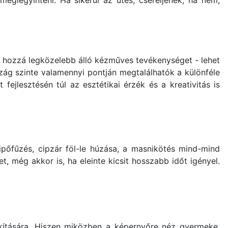
meglegyinteni. Ha sikerül az ütés, cseréljenek, ha nem,
 hozzá legközelebb álló kézműves tevékenységet - lehet
zág szinte valamennyi pontján megtalálhatók a különféle
fejlesztésén túl az esztétikai érzék és a kreativitás is
ipőfűzés, cipzár föl-le húzása, a masnikötés mind-mind
 még akkor is, ha eleinte kicsit hosszabb időt igényel.
kítására. Hiszen miközben a képernyőre néz gyermeke,