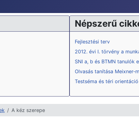
Népszerű cikk
Fejlesztési terv
2012. évi I. törvény a mun
SNI a, b és BTMN tanulók e
Olvasás tanítása Meixner-
Testséma és téri orientáció
ek
A kéz szerepe