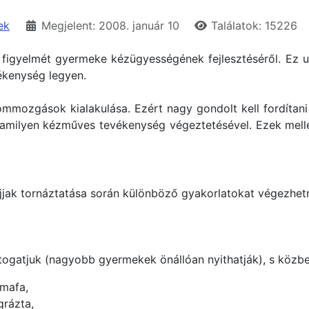
ek
Megjelent: 2008. január 10
Találatok: 15226
a figyelmét gyermeke kézügyességének fejlesztéséről. Ez 
vékenység legyen.
ommozgások kialakulása. Ezért nagy gondolt kell fordítani
alamilyen kézműves tevékenység végeztetésével. Ezek mell
ujjak tornáztatása során különböző gyakorlatokat végezhet
itogatjuk (nagyobb gyermekek önállóan nyithatják), s köz
lmafa,
rázta,