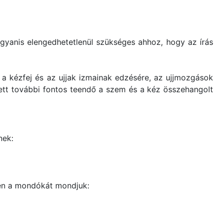
ugyanis elengedhetetlenül szükséges ahhoz, hogy az írás
 a kézfej és az ujjak izmainak edzésére, az ujjmozgások
ett további fontos teendő a szem és a kéz összehangolt
nek:
ben a mondókát mondjuk: