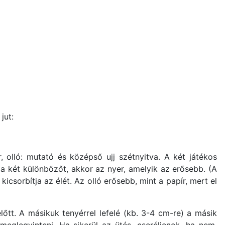
jut:
, olló: mutató és középső ujj szétnyitva. A két játékos
 Ha két különbözőt, akkor az nyer, amelyik az erősebb. (A
icsorbítja az élét. Az olló erősebb, mint a papír, mert el
tt. A másikuk tenyérrel lefelé (kb. 3-4 cm-re) a másik