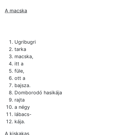
A macska
Ugribugri
tarka
macska,
itt a
füle,
ott a
bajsza.
Domborodó hasikája
rajta
a négy
lábacs-
kája.
A kiskakas