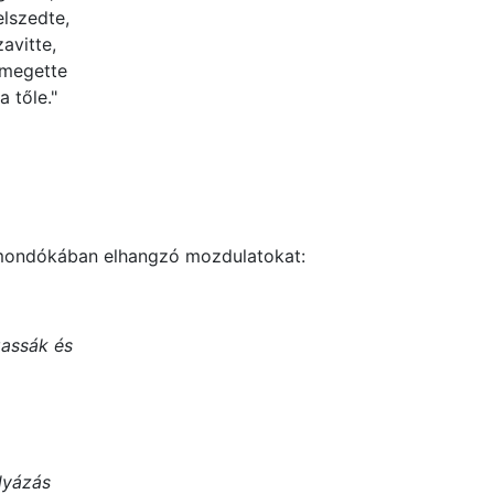
lszedte,
avitte,
 megette
a tőle."
 mondókában elhangzó mozdulatokat:
gassák és
lyázás