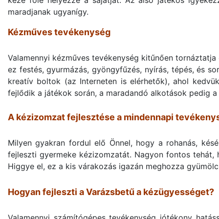
keze fölé helyezze a sajátját. Az alsó játékos igyekez
maradjanak ugyanígy.
Kézműves tevékenység
Valamennyi kézműves tevékenység kitűnően tornáztatja 
ez festés, gyurmázás, gyöngyfűzés, nyírás, tépés, és s
kreatív boltok (az Interneten is elérhetők), ahol kedvü
fejlődik a játékok során, a maradandó alkotások pedig a
A kézizomzat fejlesztése a mindennapi tevékeny
Milyen gyakran fordul elő Önnel, hogy a rohanás, késé
fejleszti gyermeke kézizomzatát. Nagyon fontos tehát, 
Higgye el, ez a kis várakozás igazán meghozza gyümölc
Hogyan fejleszti a Varázsbetű a kézügyességet?
Valamennyi számítógépes tevékenység jótékony hatáss