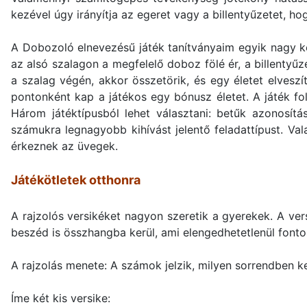
kezével úgy irányítja az egeret vagy a billentyűzetet, hog
A Dobozoló elnevezésű játék tanítványaim egyik nagy ke
az alsó szalagon a megfelelő doboz fölé ér, a billenty
a szalag végén, akkor összetörik, és egy életet elvesz
pontonként kap a játékos egy bónusz életet. A játék fol
Három játéktípusból lehet választani: betűk azonosít
számukra legnagyobb kihívást jelentő feladattípust. Va
érkeznek az üvegek.
Játékötletek otthonra
A rajzolós versikéket nagyon szeretik a gyerekek. A ve
beszéd is összhangba kerül, ami elengedhetetlenül font
A rajzolás menete: A számok jelzik, milyen sorrendben ke
Íme két kis versike: