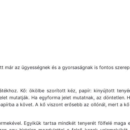
tt már az ügyességnek és a gyorsaságnak is fontos szerep 
ékhoz. Kő: ökölbe szorított kéz, papír: kinyújtott tenyér
 jelet mutatják. Ha egyforma jelet mutatnak, az döntetlen.
pírba a követ. A kő viszont erősebb az ollónál, mert a kő k
ekével. Egyikük tartsa mindkét tenyerét fölfelé maga elő