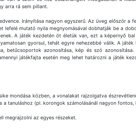
y arra rá sem pillant.
dvence. Irányítása nagyon egyszerű. Az üveg először a fel
űzet lefelé mutató nyila megnyomásával dobhatják be a dob
ítenek. A játék kezdetén öt életük van, ezt a képernyő ba
yamatosan gyorsul, tehát egyre nehezebbé válik. A játék be
ása, betűcsoportok azonosítása, kép és szó azonosítása.
lamennyi játékfajta esetén meg lehet határozni a játék kez
rsike mondása közben, a vonalakat rajzolgatva észrevétlen
os a tanuláshoz (pl. korongok számolásánál nagyon fontos
ll megrajzolni az egyes részeket.