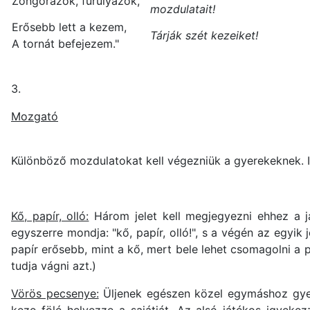
Zongorázok, furulyázok,
mozdulatait!
Erősebb lett a kezem,
Tárják szét kezeiket!
A tornát befejezem."
3.
Mozgató
Különböző mozdulatokat kell végezniük a gyerekeknek. I
Kő, papír, olló:
Három jelet kell megjegyezni ehhez a ját
egyszerre mondja: "kő, papír, olló!", s a végén az egyik
papír erősebb, mint a kő, mert bele lehet csomagolni a pa
tudja vágni azt.)
Vörös pecsenye:
Üljenek egészen közel egymáshoz gyerm