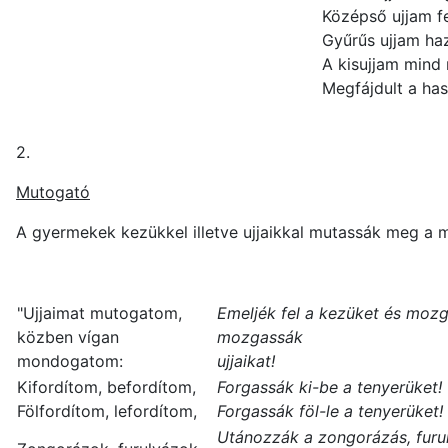
Középső ujjam fe
Gyűrűs ujjam haz
A kisujjam mind
Megfájdult a has
2.
Mutogató
A gyermekek kezükkel illetve ujjaikkal mutassák meg a
"Ujjaimat mutogatom,
Emeljék fel a kezüket és moz
közben vígan
mozgassák
mondogatom:
ujjaikat!
Kifordítom, befordítom,
Forgassák ki-be a tenyerüket!
Fölfordítom, lefordítom,
Forgassák föl-le a tenyerüket!
Utánozzák a zongorázás, furu