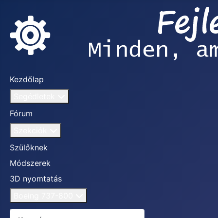
Kezdőlap
Segédletek
Fórum
Szekciók
Szülőknek
Módszerek
3D nyomtatás
Boeing 737-800
Keresés...