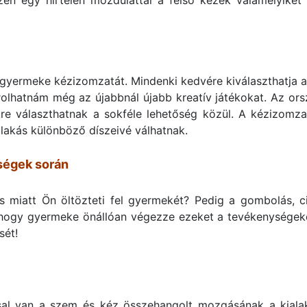
zen egy hirtelen mozdulattal a felső kezek valamelyikét 
gyermeke kézizomzatát. Mindenki kedvére kiválaszthatja a
orolhatnám még az újabbnál újabb kreatív játékokat. Az ors
kre választhatnak a sokféle lehetőség közül. A kézizomzat 
 lakás különböző díszeivé válhatnak.
ségek során
s miatt Ön öltözteti fel gyermekét? Pedig a gombolás, c
hogy gyermeke önállóan végezze ezeket a tevékenységeket,
sét!
al van a szem és kéz összehangolt mozgásának a kiala