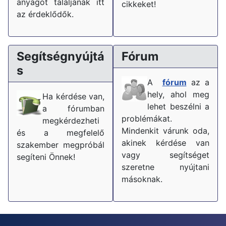
anyagot találjanak itt
cikkeket!
az érdeklődők.
Segítségnyújtá
Fórum
s
A
fórum
az a
hely, ahol meg
Ha kérdése van,
lehet beszélni a
a fórumban
problémákat.
megkérdezheti
Mindenkit várunk oda,
és a megfelelő
akinek kérdése van
szakember megpróbál
vagy segítséget
segíteni Önnek!
szeretne nyújtani
másoknak.