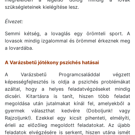
szükségleteinek kielégítése lesz.
Élvezet:
Semmi kétség, a lovaglás egy örömteli sport. A
lovasok mindig izgalommal és örömmel érkeznek meg
a lovardába.
A Varázsbetű jótékony pszichés hatásai
A Varázsbetű Programcsaláddal végzett
képességfejlesztés is oldja a pszichés problémákat
azáltal, hogy a helyes feladatvégzéseket mindig
dicséri. Kitartásra is tanít, hiszen több feladat
megoldása után jutalmakat kínál fel, amelyekből a
gyermek választhat kedvére (Doboljunk! vagy
Rajzoljunk!). Ezekkel egy kicsit pihenteti, elmélyíti,
érleli az előzőleg megoldott feladatokat. Az újabb
feladatok elvégzésére is serkent, hiszen utána ismét