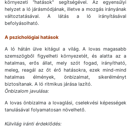
környezeti "hatások" segítségével. Az egyensúlyi
helyzet a ló járásmódjának, illetve a mozgás irányának
változtatásával. A látás a ló irányításával
befolyásolható.
A pszichológiai hatások
A ló hátán ülve kitágul a világ. A lovas magasabb
szemszögből figyelheti környezetét, és alatta az a
hatalmas, erős állat, mely szót fogad, irányítható,
meleg, reagál az őt érő hatásokra, ezek mind-mind
hatalmas élmények, önbizalmat, sikerélményt
biztosítanak. A ló ritmikus járása lazító.
Önbizalom javulása:
A lovas önbizalma a lovaglási, cselekvési képességek
tanulásával folyamatosan növelhető.
Külvilág iránti érdeklődés: