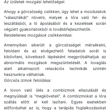
Az izületek mozgási lehetőségei:
Ahogy a görcsösség csökken, úgy lehet a mozdulatok
"választékát" növelni, melyek a lóra való fel- és
leszállásból, a ló ápolásából és a kezelések során
végzett gyakorlatokból is továbbfejleszthetők.
Rendellenes mozgások csökkentése:
Amennyiben sikerült a görcsösséget mérsékelni,
feloldani és az elvégezhető feladatok sorát is
kibővíteni, következő lépésként megpróbálhatjuk az
abnormális mozgások megszüntetését. A lovaglás
alatt alkalmazott relaxációs technikák szintén
hasznunkra válhatnak.
Görcsös izmok feloldása:
A lovon való ülés a combizmok ellazulását és
megnyúlását is "megköveteli". A combizmokat a lóra
szállás előtt el kell lazítani. Egyes esetekben
előfordulhat az is, hogy a terápiás foglalkozásokat