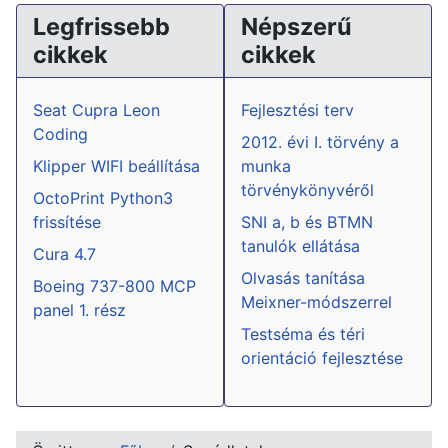
Legfrissebb
Népszerű
cikkek
cikkek
Seat Cupra Leon
Fejlesztési terv
Coding
2012. évi I. törvény a
Klipper WIFI beállítása
munka
törvénykönyvéről
OctoPrint Python3
frissítése
SNI a, b és BTMN
tanulók ellátása
Cura 4.7
Olvasás tanítása
Boeing 737-800 MCP
Meixner-módszerrel
panel 1. rész
Testséma és téri
orientáció fejlesztése