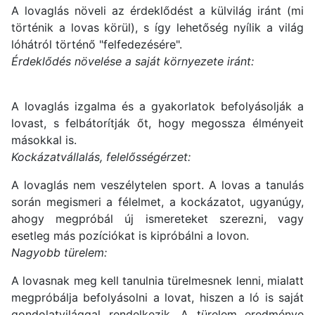
A lovaglás növeli az érdeklődést a külvilág iránt (mi
történik a lovas körül), s így lehetőség nyílik a világ
lóhátról történő "felfedezésére".
Érdeklődés növelése a saját környezete iránt:
A lovaglás izgalma és a gyakorlatok befolyásolják a
lovast, s felbátorítják őt, hogy megossza élményeit
másokkal is.
Kockázatvállalás, felelősségérzet:
A lovaglás nem veszélytelen sport. A lovas a tanulás
során megismeri a félelmet, a kockázatot, ugyanúgy,
ahogy megpróbál új ismereteket szerezni, vagy
esetleg más pozíciókat is kipróbálni a lovon.
Nagyobb türelem:
A lovasnak meg kell tanulnia türelmesnek lenni, mialatt
megpróbálja befolyásolni a lovat, hiszen a ló is saját
gondolatvilággal rendelkezik. A türelem eredménye