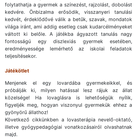
folytathatja a gyermek a színezést, rajzolást, dobolást
kedvére. Önbizalma erősödik, visszanyeri tanulási
kedvét, érdeklődővé válik a betűk, szavak, mondatok
világa iránt, ami addig esetleg csak kudarcélményeket
váltott ki belőle. A játékba ágyazott tanulás nagy
fontosságú egy diszlexiás gyermek esetében,
eredményessége lemérhető az iskolai feladatok
teljesítésekor.
Játékötlet
Menjenek el egy lovardába gyermekeikkel, és
próbálják ki, milyen hatással lesz rájuk az állat
közelsége! Ha lovaglásra is lehetőségük nyílik,
figyeljék meg, hogyan viszonyul gyermekük ehhez a
gyönyörű állathoz!
Következő cikkünkben a lovasterápia nevelő-oktató,
illetve gyógypedagógiai vonatkozásairól olvashatnak
majd.