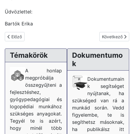
Üdvözlettel:
Bartók Erika
Előző cikk: A beszédészlelés zavarai
Következő cikk: 
Előző
Következő
Témakörök
Dokumentumo
k
A honlap
megpróbálja
Dokumentumain
összegyűjteni a
k segítséget
fejlesztéshez,
nyújtanak, ha
gyógypedagógiai és
szükséged van rá a
logopédiai munkához
munkád során. Vedd
szükséges anyagokat.
figyelembe, te is
Tegyél te is azért,
segíthetsz másoknak,
hogy minél több
ha publikálsz itt