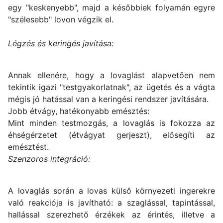
egy "keskenyebb", majd a későbbiek folyamán egyre
"szélesebb" lovon végzik el.
Légzés és keringés javítása:
Annak ellenére, hogy a lovaglást alapvetően nem
tekintik igazi "testgyakorlatnak", az ügetés és a vágta
mégis jó hatással van a keringési rendszer javítására.
Jobb étvágy, hatékonyabb emésztés:
Mint minden testmozgás, a lovaglás is fokozza az
éhségérzetet (étvágyat gerjeszt), elősegíti az
emésztést.
Szenzoros integráció:
A lovaglás során a lovas külső környezeti ingerekre
való reakciója is javítható: a szaglással, tapintással,
hallással szerezhető érzékek az érintés, illetve a