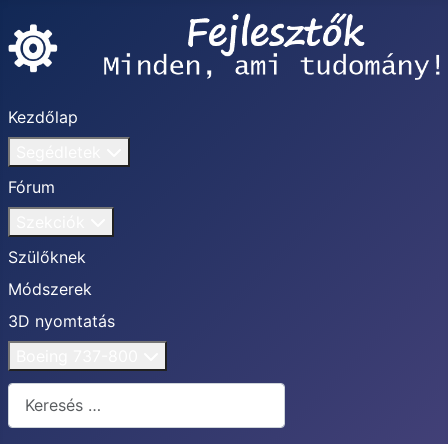
Kezdőlap
Segédletek
Fórum
Szekciók
Szülőknek
Módszerek
3D nyomtatás
Boeing 737-800
Keresés...