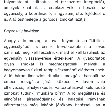
folyamatokat indíthatunk el (szenzoros integráció),
amelyek kihatnak az érzékszervek, a beszéd, az
egyensúly, a koordináció, a figyelem, stb. fejlődésére
is. A ló testmelege a görcsös izmokat lazítja.
Egyensúly javítása:
Ahogy a ló mozog, a lovas folyamatosan "kibillen"
egyensúlyából, s ennek következtében a lovas
izmainak meg kell feszülniük, majd el kell lazulniuk az
egyensúly visszanyerése érdekében. A gyakorlatok
olyan izmokat is megmozgatnak, melyek a
hagyományos fizikai terápia "számára" elérhetetlenek.
A ló háromdimenziós ritmikus mozgása hasonlít az
emberi mozgásra járás közben. A lovon való
elhelyezés, elhelyezkedés változtatásával különböző
izmokat tudunk "munkára bírni". A ló megállítása és
elindítása, járásmódjainak és haladási irányának
változtatása még inkább jótékony hatással van a