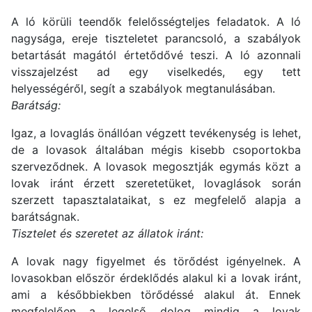
A ló körüli teendők felelősségteljes feladatok. A ló
nagysága, ereje tiszteletet parancsoló, a szabályok
betartását magától értetődővé teszi. A ló azonnali
visszajelzést ad egy viselkedés, egy tett
helyességéről, segít a szabályok megtanulásában.
Barátság:
Igaz, a lovaglás önállóan végzett tevékenység is lehet,
de a lovasok általában mégis kisebb csoportokba
szerveződnek. A lovasok megosztják egymás közt a
lovak iránt érzett szeretetüket, lovaglások során
szerzett tapasztalataikat, s ez megfelelő alapja a
barátságnak.
Tisztelet és szeretet az állatok iránt:
A lovak nagy figyelmet és törődést igényelnek. A
lovasokban először érdeklődés alakul ki a lovak iránt,
ami a későbbiekben törődéssé alakul át. Ennek
megfelelően a legelső dolog mindig a lovak