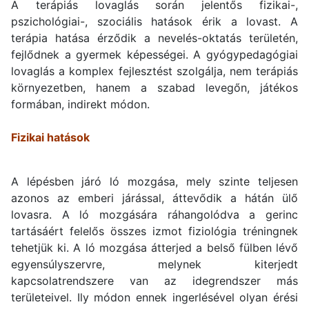
A terápiás lovaglás során jelentős fizikai-,
pszichológiai-, szociális hatások érik a lovast. A
terápia hatása érződik a nevelés-oktatás területén,
fejlődnek a gyermek képességei. A gyógypedagógiai
lovaglás a komplex fejlesztést szolgálja, nem terápiás
környezetben, hanem a szabad levegőn, játékos
formában, indirekt módon.
Fizikai hatások
A lépésben járó ló mozgása, mely szinte teljesen
azonos az emberi járással, áttevődik a hátán ülő
lovasra. A ló mozgására ráhangolódva a gerinc
tartásáért felelős összes izmot fiziológia tréningnek
tehetjük ki. A ló mozgása átterjed a belső fülben lévő
egyensúlyszervre, melynek kiterjedt
kapcsolatrendszere van az idegrendszer más
területeivel. Ily módon ennek ingerlésével olyan érési