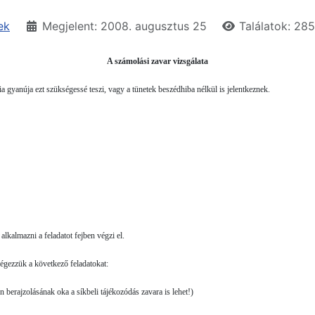
ek
Megjelent: 2008. augusztus 25
Találatok: 28
A számolási zavar vizsgálata
a gyanúja ezt szükségessé teszi, vagy a tünetek beszédhiba nélkül is jelentkeznek.
lkalmazni a feladatot fejben végzi el.
végezzük a következő feladatokat:
 berajzolásának oka a síkbeli tájé­kozódás zavara is lehet!)