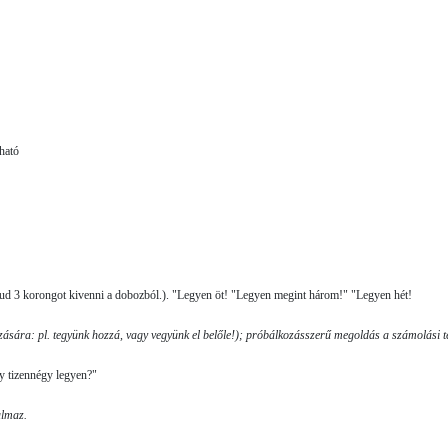
ható
ud 3 korongot kiven­ni a dobozból.). "Legyen öt! "Legyen megint három!" "Legyen hét!
azására: pl. tegyünk hozzá, vagy vegyünk el belőle!); próbálkozásszerű megoldás a számolási t
y tizennégy legyen?"
almaz.