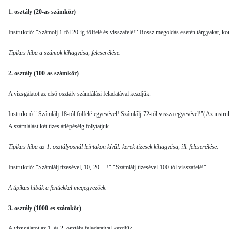
1. osztály (20-as számkör)
Instrukció: "Számolj 1-től 20-ig fölfelé és visszafelé!" Rossz megoldás esetén tárgyakat, k
Tipikus hiba a számok kihagyása, felcserélése.
2. osztály (100-as számkör)
A vizsgálatot az első osztály számlálási feladatával kezdjük.
Instrukció:" Számlálj 18-tól fölfelé egyesével! Számlálj 72-től vissza egyesével!"(Az inst
A számlálást két tízes átlépéséig folytatjuk.
Tipikus hiba az 1. osztályosnál leírtakon kívül: kerek tíze­sek kihagyása, ill. felcserélése.
Instrukció: "Számlálj tízesével, 10, 20.....!" "Számlálj tízesével 100-tól visszafelé!"
A tipikus hibák a fentiekkel megegyezőek.
3. osztály (1000-es számkör)
A vizsgálatot az 1. és 2. osztály feladataival kezdjük.