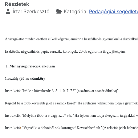
Részletek
Írta:
Szerkesztő
Kategória:
Pedagógiai segédlet
A vizsgálatot minden esetben el kell végezni, amikor a beszéd­hibás gyermeknél a diszkalkuli
Eszközö
k: négyzethálós papír, ceruzák, korongok, 20 db egyforma tárgy, játékpénz
1. Mennyiségi relációk alkotása
1.osztály (20-as számkör)
Instrukció: "Írd le a következőt: 3 5 1 0 7 7 !" (a számokat a ta­nár diktálja)"
Rajzold be a több-kevesebb jelet a számok közé!" Ha a relációs jeleket nem tudja a gyermek a
Instrukció: "Melyik a több: a 3 vagy az 5? stb. "Ha fejben nem tudja elvegezni, tárgyakkal 
Instrukció
:
"Vegyél ki a dobozból sok korongot! Keveseb­bet! stb."(A relációs jelek helytelen