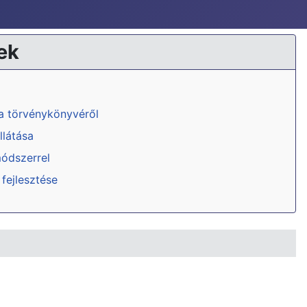
ek
ka törvénykönyvéről
llátása
módszerrel
 fejlesztése