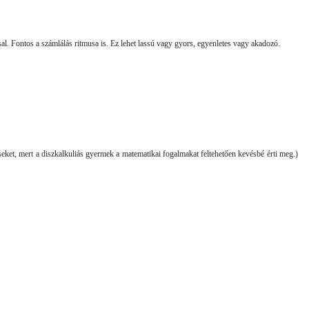
al. Fontos a számlálás ritmusa is. Ez lehet lassú vagy gyors, egyenletes vagy akadozó.
seket, mert a diszkalkuliás gyermek a matematikai fogalmakat feltehetően kevésbé érti meg.)