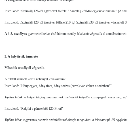
Instrukció: "Számlálj 126-tól egyesével fölfelé!" Számlálj 256-tól egyesével vissza!" (A száml
Instrukció: „Számlálj 120-tól tízesével fölfelé 210-ig! Számlálj 530-tól tízesével visszafelé 
A 4-8. osztályos
gyermekekkel az első három osztály fel­adatait végezzük el a tudásszintnek
3. A helyiérték ismerete
Második
osztálytól végezzük.
A diktált számok közül néhányat kiválasztunk.
Instrukció: "Hány egyes, hány tízes, hány százas (ezres) van ebben a számban?"
Tipikus hibák: a helyiérték fogalma hiányzik; helyiérték helyett a számjegyet nevezi meg, a (
Instrukció: "Rakj ki a pénzekből 125 Ft-ot!"
Tipikus hiba: a gyermek pusztán számlálással akarja megoldani a feladatot pl. 25 egyforint