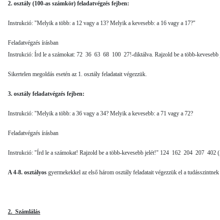
2. osztály (100-as számkör) feladatvégzés fejben:
Instrukció: "Melyik a több: a 12 vagy a 13? Melyik a kevesebb: a 16 vagy a 17?"
Feladatvégzés írásban
Instrukció: Írd le a számokat: 72 36 63 68 100 27!-diktálva. Rajzold be a több-kevesebb 
Sikertelen megoldás esetén az 1. osztály feladatait végezzük.
3. osztály feladatvégzés fejben:
Instrukció: "Melyik a több: a 36 vagy a 34? Melyik a kevesebb: a 71 vagy a 72?
Feladatvégzés írásban
Instrukció: "Írd le a számokat! Rajzold be a több-kevesebb je­lét!" 124 162 204 207 402 (A s
A 4-8. osztályos
gyermekekkel az első három osztály feladatait végezzük el a tudásszintnek
2. Számlálás