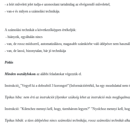
- a leírt műveleti jelet tudja-e azonosítani tartalmilag az el­végzendő művelettel;
- van-e és milyen a számolási technikája.
A számolási technikát a következőképpen értékeljük:
- hiányzik, egyáltalán nincs
- van, de rossz módszerű, automatizálásra, magasabb számkörbe való átlépésre nem használ
- van, de lassú, bizonytalan, bár jó technikája
Pótlás
Minden
osztályfokon
az alábbi feladatokat végezzük el.
Instrukció
:
"Vegyél ki a dobozból 3 korongot!"(Információértékű, ha egy mozdulattal nem t
Tipikus hiba: nem érti az instrukciót (ilyenkor szükség lehet az instrukció más megfogalm
Instrukció: "Kilenchez mennyi kell, hogy, tizenhárom legyen?" "Nyolchoz mennyi kell, hog
Tipikus hibák: a tízes átlépéshez nincs számolási technikája, rossz számolási technikát alk