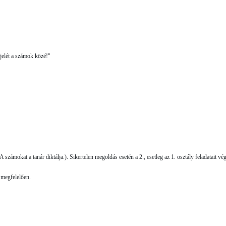
jelét a számok közé!"
zámokat a tanár diktálja.). Sikertelen megoldás esetén a 2., esetleg az 1. osztály felada­tait vé
 megfelelően.