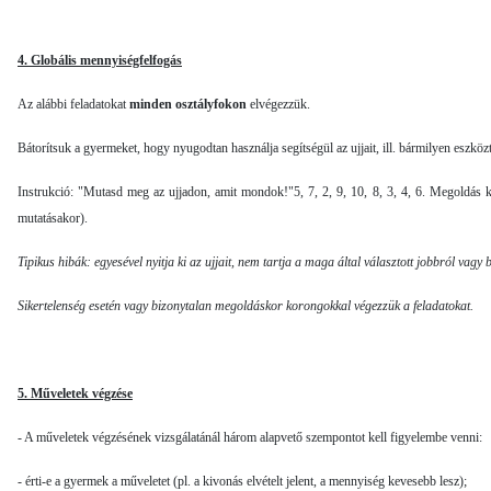
4. Globális mennyiségfelfogás
Az alábbi feladatokat
minden
osztályfokon
elvégezzük.
Bátorítsuk a gyermeket, hogy nyugodtan használja segítségül az ujjait, ill. bármilyen eszkö
Instrukció: "Mutasd meg az ujjadon, amit mondok!"5, 7, 2, 9, 10, 8, 3, 4, 6. Megoldás kö
mutatásakor).
Tipikus hibák: egyesével nyitja ki az ujjait, nem tartja a maga által választott jobbról vagy
b
Sikertelenség esetén vagy bizonytalan megoldáskor korongokkal végezzük a feladatokat.
5. Műveletek végzése
- A műveletek végzésének vizsgálatánál három alapvető szempontot kell figyelembe venni:
- érti-e a gyermek a műveletet (pl. a ki­vonás elvételt jelent, a mennyiség kevesebb lesz);