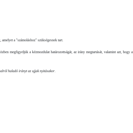
zt, amelyet a "számoláshoz" szükségesnek tart.
zben megfigyeljük a kézmozdulat határozottságát, az irány megtartását, valamint azt, hogy a
alról haladó irányt az ujjak nyitásakor
.