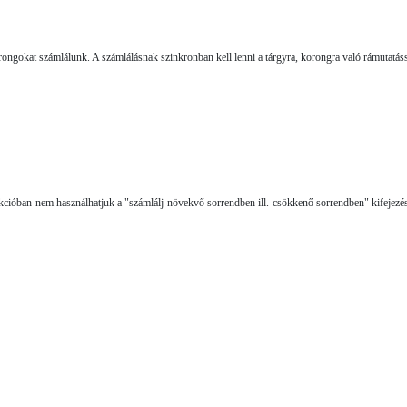
orongokat számlálunk. A számlálásnak szinkronban kell lenni a tárgyra, korongra való rámutatáss
rukcióban nem használhatjuk a "számlálj növekvő sor­rendben ill. csökkenő sorrendben" kifejezé