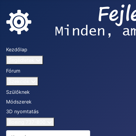
Kezdőlap
Segédletek
Fórum
Szekciók
Szülőknek
Módszerek
3D nyomtatás
Boeing 737-800
Keresés...