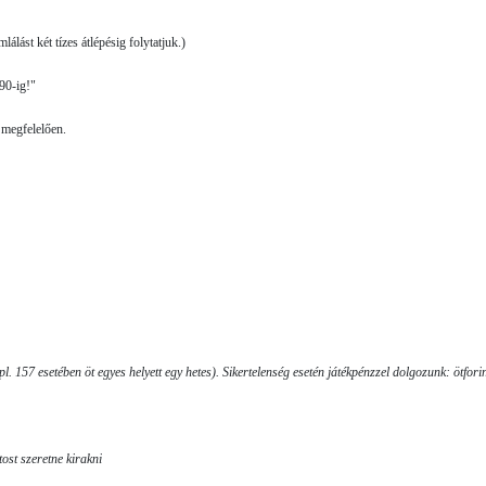
álást két tízes átlépésig folytatjuk.)
390-ig!"
 megfelelően.
pl. 157 esetében öt egyes helyett egy hetes). Sikertelenség esetén játékpénzzel dolgozunk: ötfori
ost szeretne kirakni