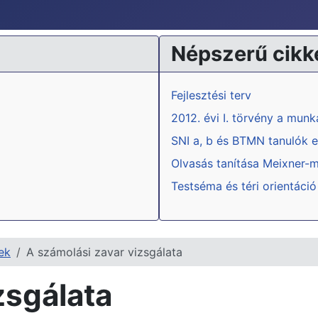
Népszerű cikk
Fejlesztési terv
2012. évi I. törvény a mun
SNI a, b és BTMN tanulók e
Olvasás tanítása Meixner-
Testséma és téri orientáció
ek
A számolási zavar vizsgálata
zsgálata