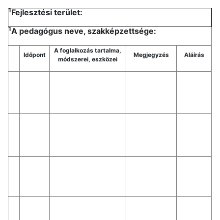
1
Fejlesztési terület:
1
A pedagógus neve, szakképzettsége:
A foglalkozás tartalma,
Időpont
Megjegyzés
Aláírás
módszerei, eszközei