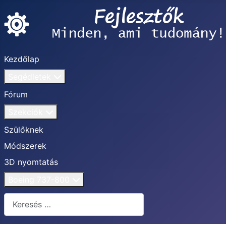
Kezdőlap
Segédletek
Fórum
Szekciók
Szülőknek
Módszerek
3D nyomtatás
Boeing 737-800
Keresés...