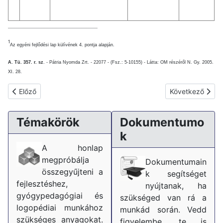
__________________________________________________________________________________________
1
Az egyéni fejlődési lap külívének 4. pontja alapján.
A. Tü. 357. r. sz
. - Pátria Nyomda Zrt. - 22077 - (Fsz.: 5-10155) - Látta: OM részéről N. Gy. 2005.
XI. 28.
Előző cikk: Egészségügyi és Pedagógiai célú Habilitáció, rehabilit
Következő cikk: 
Előző
Következő
Témakörök
Dokumentumo
k
A honlap
megpróbálja
Dokumentumain
összegyűjteni a
k segítséget
fejlesztéshez,
nyújtanak, ha
gyógypedagógiai és
szükséged van rá a
logopédiai munkához
munkád során. Vedd
szükséges anyagokat.
figyelembe, te is