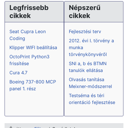
Legfrissebb
Népszerű
cikkek
cikkek
Seat Cupra Leon
Fejlesztési terv
Coding
2012. évi I. törvény a
Klipper WIFI beállítása
munka
törvénykönyvéről
OctoPrint Python3
frissítése
SNI a, b és BTMN
tanulók ellátása
Cura 4.7
Olvasás tanítása
Boeing 737-800 MCP
Meixner-módszerrel
panel 1. rész
Testséma és téri
orientáció fejlesztése