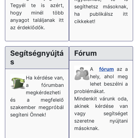
Tegyél te is azért,
segíthetsz másoknak,
hogy minél több
ha publikálsz itt
anyagot találjanak itt
cikkeket!
az érdeklődők.
Segítségnyújtá
Fórum
s
A
fórum
az a
hely, ahol meg
Ha kérdése van,
lehet beszélni a
a fórumban
problémákat.
megkérdezheti
Mindenkit várunk oda,
és a megfelelő
akinek kérdése van
szakember megpróbál
vagy segítséget
segíteni Önnek!
szeretne nyújtani
másoknak.