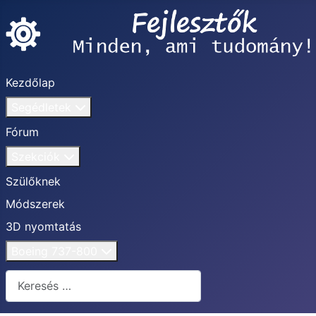
Kezdőlap
Segédletek
Fórum
Szekciók
Szülőknek
Módszerek
3D nyomtatás
Boeing 737-800
Keresés...