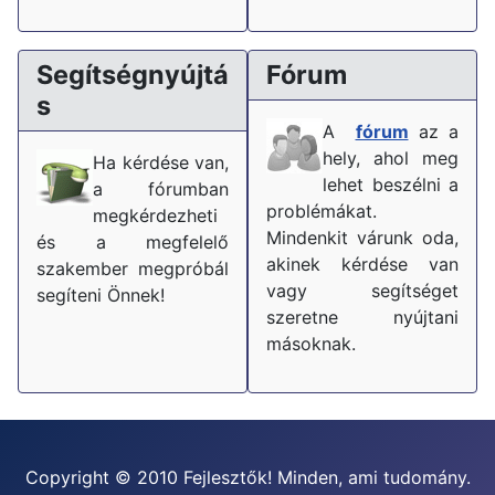
Segítségnyújtá
Fórum
s
A
fórum
az a
hely, ahol meg
Ha kérdése van,
lehet beszélni a
a fórumban
problémákat.
megkérdezheti
Mindenkit várunk oda,
és a megfelelő
akinek kérdése van
szakember megpróbál
vagy segítséget
segíteni Önnek!
szeretne nyújtani
másoknak.
Copyright © 2010 Fejlesztők! Minden, ami tudomány.