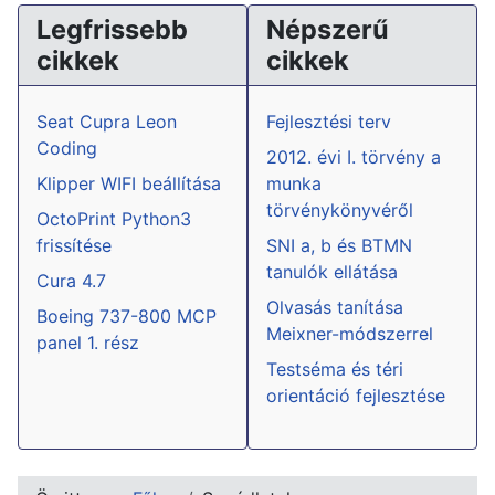
Legfrissebb
Népszerű
cikkek
cikkek
Seat Cupra Leon
Fejlesztési terv
Coding
2012. évi I. törvény a
Klipper WIFI beállítása
munka
törvénykönyvéről
OctoPrint Python3
frissítése
SNI a, b és BTMN
tanulók ellátása
Cura 4.7
Olvasás tanítása
Boeing 737-800 MCP
Meixner-módszerrel
panel 1. rész
Testséma és téri
orientáció fejlesztése