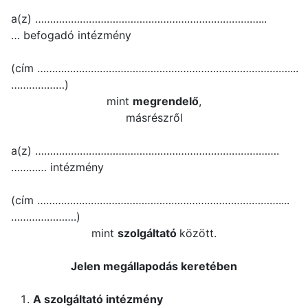
a(z) …………………………………………………………………...
… befogadó intézmény
(cím …………………………………………………………………………....
………………)
mint
megrendelő
,
másrészről
a(z) ……………………………………………………………………….
………… intézmény
(cím ………………………………………………………………………....
………………….)
mint
szolgáltató
között.
Jelen megállapodás keretében
A szolgáltató intézmény