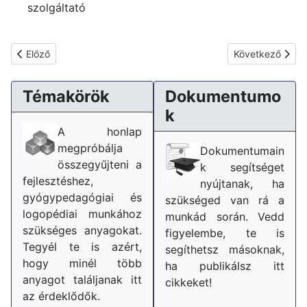
szolgáltató
Előző cikk: Ne a felejtésnek tanuljon gyermeke! Gondolkozzon!
Következő cikk:
Előző
Következő
Témakörök
Dokumentumo
k
A honlap
megpróbálja
Dokumentumain
összegyűjteni a
k segítséget
fejlesztéshez,
nyújtanak, ha
gyógypedagógiai és
szükséged van rá a
logopédiai munkához
munkád során. Vedd
szükséges anyagokat.
figyelembe, te is
Tegyél te is azért,
segíthetsz másoknak,
hogy minél több
ha publikálsz itt
anyagot találjanak itt
cikkeket!
az érdeklődők.