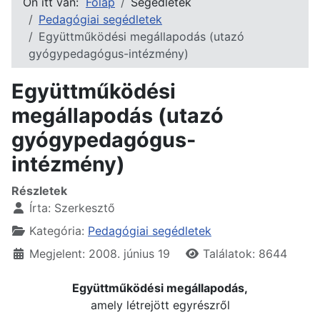
Ön itt van:
Főlap
Segédletek
Pedagógiai segédletek
Együttműködési megállapodás (utazó
gyógypedagógus-intézmény)
Együttműködési
megállapodás (utazó
gyógypedagógus-
intézmény)
Részletek
Írta:
Szerkesztő
Kategória:
Pedagógiai segédletek
Megjelent: 2008. június 19
Találatok: 8644
Együttműködési megállapodás,
amely létrejött egyrészről