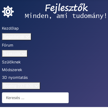
Kezdőlap
Segédletek
Fórum
Szekciók
Szülőknek
Módszerek
3D nyomtatás
Boeing 737-800
Keresés...