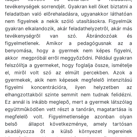
tevékenységek sorrendjét. Gyakran kell õket biztatni a
feladatban való elõrehaladásra, ugyanakkor láthatóan
nem figyelnek a nekik szóló utasításokra. Figyelmük
gyakran elkalandozik, akár feladathelyzetrõl, akár más
tevékenységrõl van szó. Ábrándozóak és
figyelmetlenek. Amikor a pedagógusnak az a
benyomása, hogy a gyermek nem képes figyelni,
akkor megpróbál errõl meggyõzõdni. Például gyakran
felszólítja a gyermeket, hogy foglalja össze, ismételje
el, mirõl volt szó az elmúlt percekben. Azok a
gyermekek, akik nem képesek megfelelõ intenzitású
figyelmi koncentrációra, ilyen helyzetben az
elhangzottakból szinte semmit nem tudnak felidézni.
Ez annál is inkább meglepõ, mert a gyermek látszólag
együttmûködõen vett részt a tanórán, magatartása is
megfelelõ volt. Figyelmetlensége azonban olyan
belsõ állapot következménye, amely tartósan
akadályozza õt a külsõ környezet ingereinek