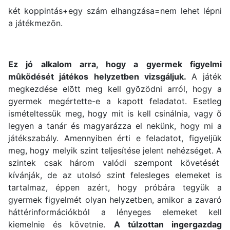
két koppintás+egy szám elhangzása=nem lehet lépni
a játékmezõn.
Ez jó alkalom arra, hogy a gyermek figyelmi
mûködését játékos helyzetben vizsgáljuk.
A játék
megkezdése elõtt meg kell gyõzödni arról, hogy a
gyermek megértette-e a kapott feladatot. Esetleg
ismételtessük meg, hogy mit is kell csinálnia, vagy õ
legyen a tanár és magyarázza el nekünk, hogy mi a
játékszabály. Amennyiben érti e feladatot, figyeljük
meg, hogy melyik szint teljesítése jelent nehézséget. A
szintek csak három valódi szempont követését
kívánják, de az utolsó szint felesleges elemeket is
tartalmaz, éppen azért, hogy próbára tegyük a
gyermek figyelmét olyan helyzetben, amikor a zavaró
háttérinformációkból a lényeges elemeket kell
kiemelnie és követnie.
A túlzottan ingergazdag