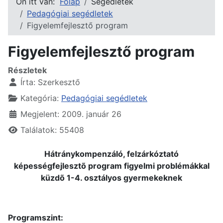
Ön itt van:
Főlap
Segédletek
Pedagógiai segédletek
Figyelemfejlesztő program
Figyelemfejlesztő program
Részletek
Írta:
Szerkesztő
Kategória:
Pedagógiai segédletek
Megjelent: 2009. január 26
Találatok: 55408
Hátránykompenzáló, felzárkóztató
képességfejlesztõ program figyelmi problémákkal
küzdõ 1-4. osztályos gyermekeknek
Programszint: