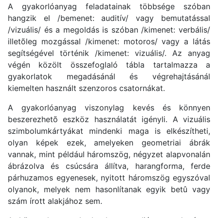
A gyakorlóanyag feladatainak többsége szóban
hangzik el /bemenet: auditív/ vagy bemutatással
/vizuális/ és a megoldás is szóban /kimenet: verbális/
illetõleg mozgással /kimenet: motoros/ vagy a látás
segítségével történik /kimenet: vizuális/. Az anyag
végén közölt összefoglaló tábla tartalmazza a
gyakorlatok megadásánál és végrehajtásánál
kiemelten használt szenzoros csatornákat.
A gyakorlóanyag viszonylag kevés és könnyen
beszerezhetõ eszköz használatát igényli. A vizuális
szimbolumkártyákat mindenki maga is elkészítheti,
olyan képek ezek, amelyeken geometriai ábrák
vannak, mint például háromszög, négyzet alapvonalán
ábrázolva és csúcsára állítva, harangforma, ferde
párhuzamos egyenesek, nyitott háromszög egyszóval
olyanok, melyek nem hasonlítanak egyik betû vagy
szám írott alakjához sem.