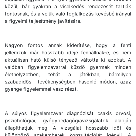
közül, bár gyakran a viselkedés rendezését tartják
fontosnak, és a velük való foglalkozás kevésbé irányul
a figyelmi teljesítmény javítására.
Nagyon fontos annak kiderítése, hogy a fenti
jellemzõk már hosszabb ideje fennállnak-e, és nem
aktuálisan ható külsõ tényezõ váltotta ki azokat. A
valóban figyelemzavarral küzdõ gyermek minden
élethelyzetben, tehát a játékban, bármilyen
szabadidõs tevékenységben hasonló módon, azaz
gyenge figyelemmel vesz részt.
A súlyos figyelemzavar diagnózisát csakis orvosi,
pszichológiai, gyógypedagógiavizsgálatok alapján
állapíthatjuk meg. A vizsgálat hosszabb idõt és
különbözõ szakemberek konzultációját igényli. A