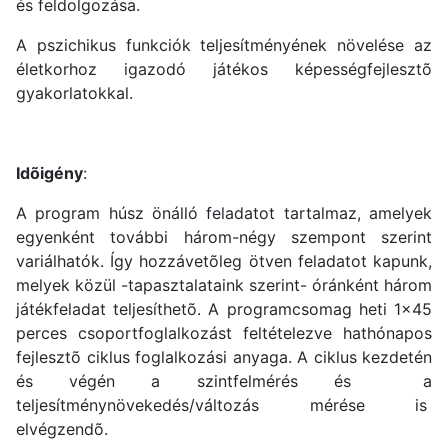
és feldolgozása.
A pszichikus funkciók teljesítményének növelése az
életkorhoz igazodó játékos képességfejlesztõ
gyakorlatokkal.
Idõigény
:
A program húsz önálló feladatot tartalmaz, amelyek
egyenként további három-négy szempont szerint
variálhatók. Így hozzávetõleg ötven feladatot kapunk,
melyek közül -tapasztalataink szerint- óránként három
játékfeladat teljesíthetõ. A programcsomag heti 1x45
perces csoportfoglalkozást feltételezve hathónapos
fejlesztõ ciklus foglalkozási anyaga. A ciklus kezdetén
és végén a szintfelmérés és a
teljesítménynövekedés/változás mérése is
elvégzendõ.