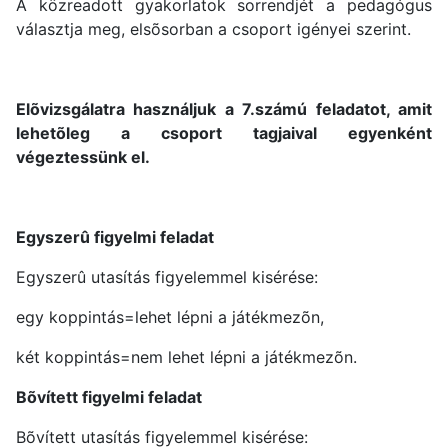
A közreadott gyakorlatok sorrendjét a pedagógus
választja meg, elsõsorban a csoport igényei szerint.
Elõvizsgálatra használjuk a 7.számú feladatot, amit
lehetõleg a csoport tagjaival egyenként
végeztessünk el.
Egyszerû figyelmi feladat
Egyszerû utasítás figyelemmel kisérése:
egy koppintás=lehet lépni a játékmezõn,
két koppintás=nem lehet lépni a játékmezõn.
Bõvített figyelmi feladat
Bõvített utasítás figyelemmel kisérése: