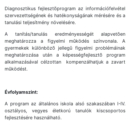
Diagnosztikus fejlesztõprogram az információfelvétel
szervezettségének és hatékonyságának mérésére és a
tanulási teljesítmény növelésére.
A tanítás/tanulás eredményességét alapvetõen
meghatározza a figyelmi mûködés színvonala. A
gyermekek különbözõ jellegû figyelmi problémáinak
meghatározása után a képességfejlesztõ program
alkalmazásával célzottan kompenzálhatjuk a zavart
mûködést.
Évfolyamszint:
A program az általános iskola alsó szakaszában I-IV.
osztályos, vegyes életkorú tanulók kiscsoportos
fejlesztésére használható.