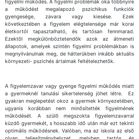
figyelmi mûködés. A figyelmi problémák oka többnyire
a mûködést megalapozó pszichikus funkciók
gyengesége, zavara vagy kiesése. Ezek
következtében a figyelem elégtelensége már korai
életkortól tapasztalható, és tartósan fennmarad.
Ezektõl megkülönböztetendõk azok az átmeneti
állapotok, amelyek szintén figyelmi problémákban is
megnyilvánulnak meg, de hátterükben inkább aktuális
környezeti- pszichés ártalmak feltételezhetõk.
A figyelemzavar vagy gyenge figyelmi mûködés miatt
a gyermeknél tanulási sikertelenség jöhet létre. Ez
gyakran meglepetést okoz a gyermek környezetében,
ugyanis korábban nem minõsítették figyelmének
mûködését. A szülõ megszokta figyelemzavarral
küzdõ gyermekét, s hosszabb idõ után már ezt tekinti
optimális mûködésnek. Valóban, ma az iskola az elsõ
olyan teljesítményhelyzet, melyben tartós és