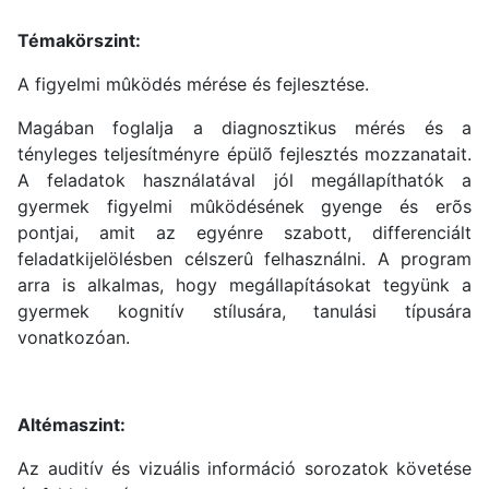
Témakörszint:
A figyelmi mûködés mérése és fejlesztése.
Magában foglalja a diagnosztikus mérés és a
tényleges teljesítményre épülõ fejlesztés mozzanatait.
A feladatok használatával jól megállapíthatók a
gyermek figyelmi mûködésének gyenge és erõs
pontjai, amit az egyénre szabott, differenciált
feladatkijelölésben célszerû felhasználni. A program
arra is alkalmas, hogy megállapításokat tegyünk a
gyermek kognitív stílusára, tanulási típusára
vonatkozóan.
Altémaszint:
Az auditív és vizuális információ sorozatok követése