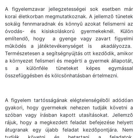
A figyelemzavar jellegzetességei sok esetben már
korai életkorban megmutatkoznak. A jellemzõ tünetek
sokáig fennmaradnak és könnyû azokat felismerni az
óvodás- és kisiskoláskorú gyermekeknél. Külön
említendõ, hogy a gyenge vagy zavart figyelmi
mûködés a játéktevékenységet is akadályozza.
Természetesen a segítségnyújtás ott kezdõdik, amikor
a környezet felismeri és megérti a gyermek állapotát,
s a különféle tüneteket képes egymással
összefüggésben és kölcsönhatásban értelmezni.
A figyelem tartósságának elégtelenségébõl adódóan
gyakori, hogy gyermekek nehezen tudják követni a
szóban vagy írásban kapott utasításokat. Jellemzõ
rájuk, hogy a megkezdett feladat befejezése helyett
átugranak egy újabb feladat kezdõpontjára. Nem
tudják követni és betartani a feladatok,