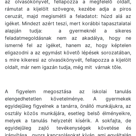
az olvasókönyvét, fellapozza a megfelelõ oldalt,
rámutat a kijelölt szövegre, kezébe adja a piros
ceruzát, majd megismétli a feladatot: húzd alá az
igéket. Mindezt azért teszi, mert korábbi tapasztalatai
alapján tudja: a gyermeknél a sikeres
feladatmegoldásnak nem az akadálya, hogy ne
ismerné fel az igéket, hanem az, hogy képtelen
eligazodni a az egymást követõ lépések sorozatában,
s mire kikeresi az olvasókönyvét, fellapozza a kijelölt
oldalt, már nem igazán tudja, még mit várnak tõle.
A figyelem megosztása az iskolai tanulás
elengedhetetlen követelménye. A gyermekek
egyidejûleg figyelnek a tanárra, önálló munkájukra, az
osztály közös munkájára, esetleg belsõ élményeikre,
melyek a tanulás helyzetét kísérik. A sokfajta, de
egyidejûleg zajló tevékenységek követése és
irányítása, gyors kapcsolásokat kíván, ami egyáltalán