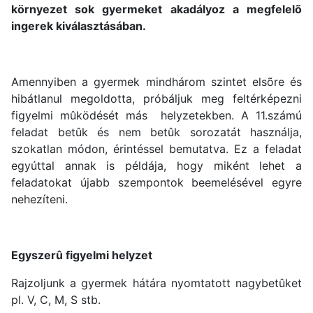
környezet sok gyermeket akadályoz a megfelelõ
ingerek kiválasztásában.
Amennyiben a gyermek mindhárom szintet elsõre és
hibátlanul megoldotta, próbáljuk meg feltérképezni
figyelmi mûködését más helyzetekben. A 11.számú
feladat betûk és nem betûk sorozatát használja,
szokatlan módon, érintéssel bemutatva. Ez a feladat
egyúttal annak is példája, hogy miként lehet a
feladatokat újabb szempontok beemelésével egyre
nehezíteni.
Egyszerû figyelmi helyzet
Rajzoljunk a gyermek hátára nyomtatott nagybetûket
pl. V, C, M, S stb.