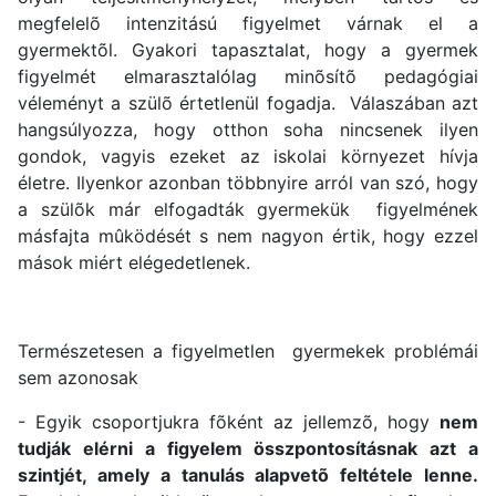
megfelelõ intenzitású figyelmet várnak el a
gyermektõl. Gyakori tapasztalat, hogy a gyermek
figyelmét elmarasztalólag minõsítõ pedagógiai
véleményt a szülõ értetlenül fogadja. Válaszában azt
hangsúlyozza, hogy otthon soha nincsenek ilyen
gondok, vagyis ezeket az iskolai környezet hívja
életre. Ilyenkor azonban többnyire arról van szó, hogy
a szülõk már elfogadták gyermekük figyelmének
másfajta mûködését s nem nagyon értik, hogy ezzel
mások miért elégedetlenek.
Természetesen a figyelmetlen gyermekek problémái
sem azonosak
- Egyik csoportjukra fõként az jellemzõ, hogy
nem
tudják elérni a figyelem összpontosításnak azt a
szintjét, amely a tanulás alapvetõ feltétele lenne.