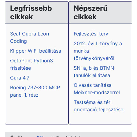
Legfrissebb
Népszerű
cikkek
cikkek
Seat Cupra Leon
Fejlesztési terv
Coding
2012. évi I. törvény a
Klipper WIFI beállítása
munka
törvénykönyvéről
OctoPrint Python3
frissítése
SNI a, b és BTMN
tanulók ellátása
Cura 4.7
Olvasás tanítása
Boeing 737-800 MCP
Meixner-módszerrel
panel 1. rész
Testséma és téri
orientáció fejlesztése