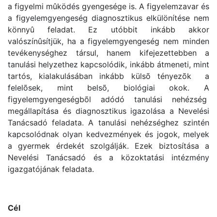
a figyelmi mûködés gyengesége is. A figyelemzavar és
a figyelemgyengeség diagnosztikus elkülönítése nem
könnyû feladat. Ez utóbbit inkább akkor
valószínûsítjük, ha a figyelemgyengeség nem minden
tevékenységhez társul, hanem kifejezettebben a
tanulási helyzethez kapcsolódik, inkább átmeneti, mint
tartós, kialakulásában inkább külsõ tényezõk a
felelõsek, mint belsõ, biológiai okok. A
figyelemgyengeségbõl adódó tanulási nehézség
megállapítása és diagnosztikus igazolása a Nevelési
Tanácsadó feladata. A tanulási nehézséghez szintén
kapcsolódnak olyan kedvezmények és jogok, melyek
a gyermek érdekét szolgálják. Ezek biztosítása a
Nevelési Tanácsadó és a közoktatási intézmény
igazgatójának feladata.
Cél