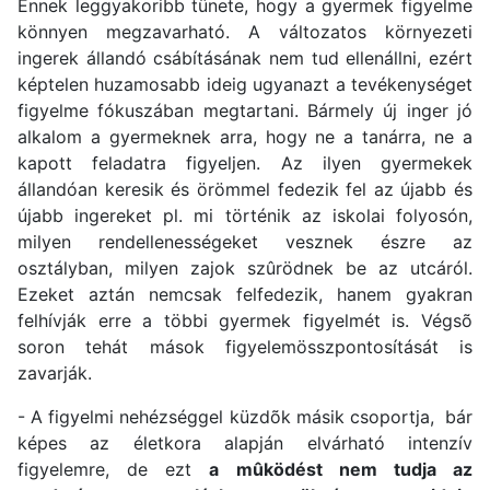
Ennek leggyakoribb tünete, hogy a gyermek figyelme
könnyen megzavarható. A változatos környezeti
ingerek állandó csábításának nem tud ellenállni, ezért
képtelen huzamosabb ideig ugyanazt a tevékenységet
figyelme fókuszában megtartani. Bármely új inger jó
alkalom a gyermeknek arra, hogy ne a tanárra, ne a
kapott feladatra figyeljen. Az ilyen gyermekek
állandóan keresik és örömmel fedezik fel az újabb és
újabb ingereket pl. mi történik az iskolai folyosón,
milyen rendellenességeket vesznek észre az
osztályban, milyen zajok szûrödnek be az utcáról.
Ezeket aztán nemcsak felfedezik, hanem gyakran
felhívják erre a többi gyermek figyelmét is. Végsõ
soron tehát mások figyelemösszpontosítását is
zavarják.
- A figyelmi nehézséggel küzdõk másik csoportja, bár
képes az életkora alapján elvárható intenzív
figyelemre, de ezt
a mûködést nem tudja az