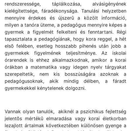
rendszeressége, táplálkozása, alvásigényének
kielégítettsége, fáradékonysága. Tanulási helyzetben
mennyire érdekes és újszerû a közölt információ,
milyen a tanóra üteme, a pedagógus mennyire képes a
gyermek a figyelmét felkelteni és fenntartani. Régi
tapasztalata a pedagógiának, hogy kora reggel, a hét
elsõ felében, esetleg hosszabb pihenés után jobb a
gyermekek figyelmének teljesítménye. Az iskolai
órarendek is ehhez alkalmazkodnak, amikor a korai
órákban a matematika vagy idegen nyelv tárgyakat
szerepeltetik, nem kis bosszúságára azoknak a
pedagógusoknak, akik mindig délben, a fáradt
gyermekekkel kénytelenek dolgozni.
Vannak olyan tanulók, akiknél a pszichikus fejlettség
jelentõs mértékû elmaradása vagy korai életkorban
lezajlott ártalmak következtében különösen gyenge a