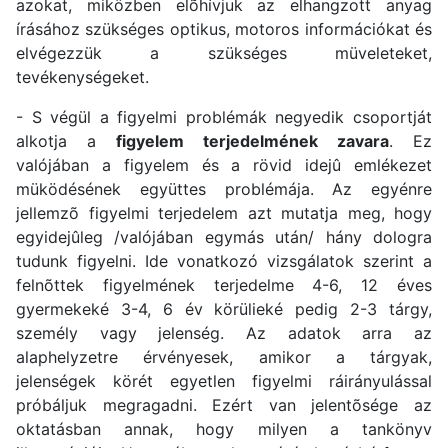
azokat, miközben elõhívjuk az elhangzott anyag
írásához szükséges optikus, motoros információkat és
elvégezzük a szükséges müveleteket,
tevékenységeket.
- S végül a figyelmi problémák negyedik csoportját
alkotja a
figyelem terjedelmének zavara
. Ez
valójában a figyelem és a rövid idejû emlékezet
müködésének együttes problémája. Az egyénre
jellemzõ figyelmi terjedelem azt mutatja meg, hogy
egyidejûleg /valójában egymás után/ hány dologra
tudunk figyelni. Ide vonatkozó vizsgálatok szerint a
felnõttek figyelmének terjedelme 4-6, 12 éves
gyermekeké 3-4, 6 év körülieké pedig 2-3 tárgy,
személy vagy jelenség. Az adatok arra az
alaphelyzetre érvényesek, amikor a tárgyak,
jelenségek körét egyetlen figyelmi ráirányulással
próbáljuk megragadni. Ezért van jelentõsége az
oktatásban annak, hogy milyen a tankönyv