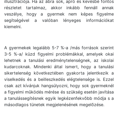
illusztrációja. Ha az ábra sok, apró és kevésbé fontos
részletet tartalmaz, akkor inkább fennáll annak
veszélye, hogy a gyermek nem képes figyelme
segítségével a valóban lényeges információkat
kiemelni.
A gyermekek legalább 5-7 %-a /más források szerint
3-5 %-a/ küzd figyelmi problémákkal, amelyek okai
lehetnek a tanulási eredménytelenségnek, az iskolai
kudarcoknak. Mindenki által ismert, hogy a tanulási
sikertelenség következtében gyakorta jelentkezik a
viselkedés és a beilleszkedés elégtelensége is. Ezzel
csak azt kívánjuk hangsúlyozni, hogy sok gyermeknél
a figyelmi mûködés mérése és szükség esetén javítása
a tanulássegítésnek egyik legkézenfekvõbb módja s a
másodlagos tünetek megjelenésének megelõzése.