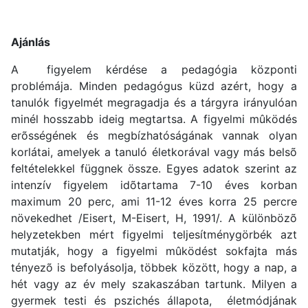
Ajánlás
A figyelem kérdése a pedagógia központi
problémája. Minden pedagógus küzd azért, hogy a
tanulók figyelmét megragadja és a tárgyra irányulóan
minél hosszabb ideig megtartsa. A figyelmi mûködés
erõsségének és megbízhatóságának vannak olyan
korlátai, amelyek a tanuló életkorával vagy más belsõ
feltételekkel függnek össze. Egyes adatok szerint az
intenzív figyelem idõtartama 7-10 éves korban
maximum 20 perc, ami 11-12 éves korra 25 percre
növekedhet /Eisert, M-Eisert, H, 1991/. A különbözõ
helyzetekben mért figyelmi teljesítménygörbék azt
mutatják, hogy a figyelmi mûködést sokfajta más
tényezõ is befolyásolja, többek között, hogy a nap, a
hét vagy az év mely szakaszában tartunk. Milyen a
gyermek testi és pszichés állapota, életmódjának