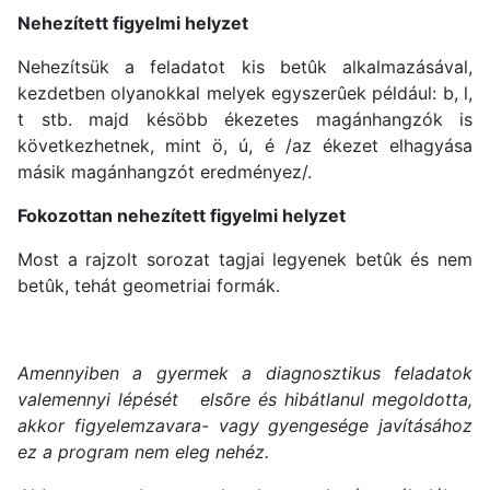
Nehezített figyelmi helyzet
Nehezítsük a feladatot kis betûk alkalmazásával,
kezdetben olyanokkal melyek egyszerûek például: b, l,
t stb. majd késöbb ékezetes magánhangzók is
következhetnek, mint ö, ú, é /az ékezet elhagyása
másik magánhangzót eredményez/.
Fokozottan nehezített figyelmi helyzet
Most a rajzolt sorozat tagjai legyenek betûk és nem
betûk, tehát geometriai formák.
Amennyiben a gyermek a diagnosztikus feladatok
valemennyi lépését elsõre és hibátlanul megoldotta,
akkor figyelemzavara- vagy gyengesége javításához
ez a program nem eleg nehéz.