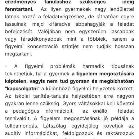
eredményes tanuláshoz szükséges ideig
fenntartani.
Az ilyen gyermekek nagy lendülettel
látnak hozzá a feladatvégzéshez, de láthatóan egyre
lassulnak, majd kifáradva abbahagyják a feladat
befejezését. Valójában nem egyszerûen lassabbak
vagy fáradékonyabbak mint a többiek, hanem a
figyelmi koncentráció szintjét nem tudják hosszan
megtartani.
- A figyelmi problémák harmadik típusának
tekinthetjük, ha a gyermek
a figyelem megosztására
képtelen, vagyis nem tud gyorsan és megbízhatóan
"kapcsolgatni"
a különbözõ figyelmi helyzetek között.
Az iskolai tanítás-tanulás helyzetében erre nagyon
gyakran lenne szükség. Gyors váltásokkal kell követni
a pedagógus információit az önálló feladat
tennivalóit. A figyelem megosztásának jó példája a
tollbamondás. Látszólag egyidejûleg követjük az
auditiv információkat, feldolgozzuk és raktározzuk