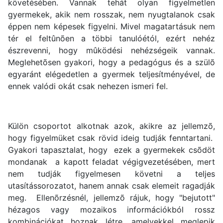
követésében. Vannak tehát olyan figyelmetlen
gyermekek, akik nem rosszak, nem nyugtalanok csak
éppen nem képesek figyelni. Mivel magatartásuk nem
tér el feltûnõen a többi tanulóétól, ezért nehéz
észrevenni, hogy mûködési nehézségeik vannak.
Meglehetõsen gyakori, hogy a pedagógus és a szülõ
egyaránt elégedetlen a gyermek teljesítményével, de
ennek valódi okát csak nehezen ismeri fel.
Külön csoportot alkotnak azok, akikre az jellemzõ,
hogy figyelmüket csak rövid ideig tudják fenntartani.
Gyakori tapasztalat, hogy ezek a gyermekek csõdöt
mondanak a kapott feladat végigvezetésében, mert
nem tudják figyelmesen követni a teljes
utasítássorozatot, hanem annak csak elemeit ragadják
meg. Ellenõrzésnél, jellemzõ rájuk, hogy "bejutott"
hézagos vagy mozaikos információkból rossz
kombinációkat hoznak létre, amelyekkel meglepik