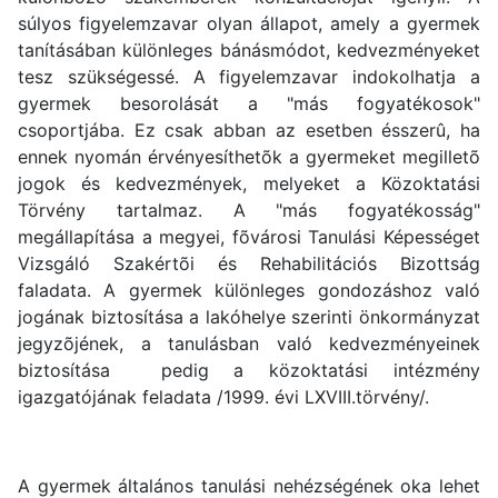
súlyos figyelemzavar olyan állapot, amely a gyermek
tanításában különleges bánásmódot, kedvezményeket
tesz szükségessé. A figyelemzavar indokolhatja a
gyermek besorolását a "más fogyatékosok"
csoportjába. Ez csak abban az esetben ésszerû, ha
ennek nyomán érvényesíthetõk a gyermeket megilletõ
jogok és kedvezmények, melyeket a Közoktatási
Törvény tartalmaz. A "más fogyatékosság"
megállapítása a megyei, fõvárosi Tanulási Képességet
Vizsgáló Szakértõi és Rehabilitációs Bizottság
faladata. A gyermek különleges gondozáshoz való
jogának biztosítása a lakóhelye szerinti önkormányzat
jegyzõjének, a tanulásban való kedvezményeinek
biztosítása pedig a közoktatási intézmény
igazgatójának feladata /1999. évi LXVIII.törvény/.
A gyermek általános tanulási nehézségének oka lehet