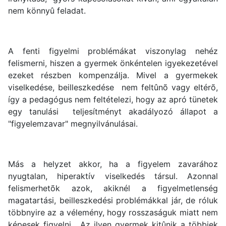
nem könnyû feladat.
A fenti figyelmi problémákat viszonylag nehéz
felismerni, hiszen a gyermek önkéntelen igyekezetével
ezeket részben kompenzálja. Mivel a gyermekek
viselkedése, beilleszkedése nem feltûnõ vagy eltérõ,
így a pedagógus nem feltételezi, hogy az apró tünetek
egy tanulási teljesítményt akadályozó állapot a
"figyelemzavar" megnyilvánulásai.
Más a helyzet akkor, ha a figyelem zavarához
nyugtalan, hiperaktív viselkedés társul. Azonnal
felismerhetõk azok, akiknél a figyelmetlenség
magatartási, beilleszkedési problémákkal jár, de róluk
többnyire az a vélemény, hogy rosszaságuk miatt nem
képesek figyelni. Az ilyen gyermek kitûnik a többiek