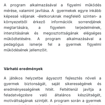
A program alkalmazásával a figyelmi mûködés
mérése, valamint javítása. A gyermekek egyre inkább
képessé váljanak -életkoruknak megfelelõ szinten- a
környezetbõl érkezõ információk sorrendjének
megtartására, a figyelem terjedelmének,
intenzitásának és megosztottságának elégséges
mûködtetésére. A program alkalmazásával a
pedagógus ismerje fel a gyermek figyelmi
mûködésének jellemzõit.
Várható eredmények
A játékos helyzetbe ágyazott fejlesztés növeli a
gyermek biztonságát, saját sikerességének és
eredményességének hitét. Feltétlenül javítja a
feladatvégzésre való általános készültségét,
motiváltságának szintjét. A program során a gyermek