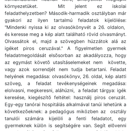
környezetüket. Mit jelent ez iskolai
feladathelyzetben? Második-harmadik osztályban már
gyakori az ilyen tartalmú feladatok kijelölése:
"Mindenki nyissa ki az olvasókönyvét a 26. oldalon,
és keresse meg a kép alatt található rövid olvasmányt.
Olvassátok el, majd a szövegben húzzátok alá az
igéket piros ceruzával." A figyelmetlen gyermek
feladatmegoldását elsõsorban az akadályozza, hogy
az egymást követõ utasításelemeket nem követte,
vagy azok sorrendjét nem tudja betartani. Feladat
helyének megadása: olvasókönyv, 26. oldal, kép alatti
szöveg, a feladat tevékenységeinek megadása:
elolvasni, megkeresni, aláhúzni, a feladat tárgya: igék
keresése, kiegészítõ feltétel: használj piros ceruzát.
Egy-egy tanórai hospitálás alkalmával tanúi lehetünk a
következõeknek: a pedagógus miközben az osztály
tanulói számára kijelöli a fenti feladatot, egy
gyermeknek külön is segítségére van. Segít elõvenni