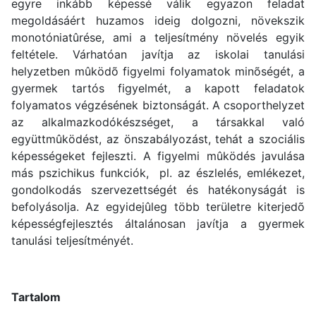
egyre inkább képessé válik egyazon feladat
megoldásáért huzamos ideig dolgozni, növekszik
monotóniatûrése, ami a teljesítmény növelés egyik
feltétele. Várhatóan javítja az iskolai tanulási
helyzetben mûködõ figyelmi folyamatok minõségét, a
gyermek tartós figyelmét, a kapott feladatok
folyamatos végzésének biztonságát. A csoporthelyzet
az alkalmazkodókészséget, a társakkal való
együttmûködést, az önszabályozást, tehát a szociális
képességeket fejleszti. A figyelmi mûködés javulása
más pszichikus funkciók, pl. az észlelés, emlékezet,
gondolkodás szervezettségét és hatékonyságát is
befolyásolja. Az egyidejûleg több területre kiterjedõ
képességfejlesztés általánosan javítja a gyermek
tanulási teljesítményét.
Tartalom