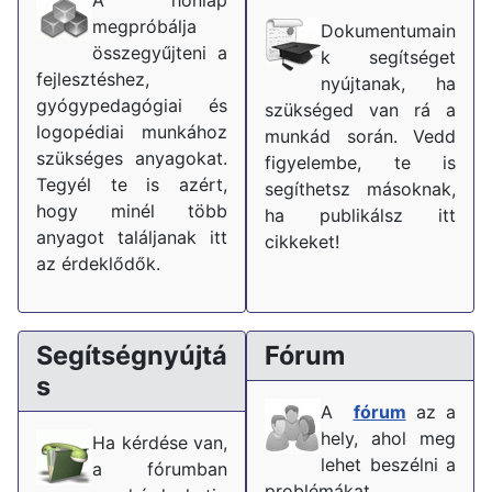
megpróbálja
Dokumentumain
összegyűjteni a
k segítséget
fejlesztéshez,
nyújtanak, ha
gyógypedagógiai és
szükséged van rá a
logopédiai munkához
munkád során. Vedd
szükséges anyagokat.
figyelembe, te is
Tegyél te is azért,
segíthetsz másoknak,
hogy minél több
ha publikálsz itt
anyagot találjanak itt
cikkeket!
az érdeklődők.
Segítségnyújtá
Fórum
s
A
fórum
az a
hely, ahol meg
Ha kérdése van,
lehet beszélni a
a fórumban
problémákat.