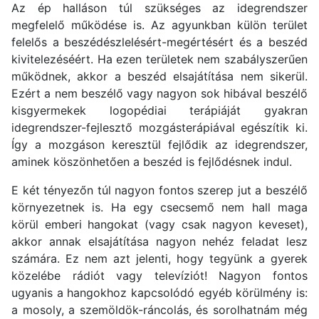
Az ép halláson túl szükséges az idegrendszer
megfelelő működése is. Az agyunkban külön terület
felelős a beszédészlelésért-megértésért és a beszéd
kivitelezéséért. Ha ezen területek nem szabályszerűen
működnek, akkor a beszéd elsajátítása nem sikerül.
Ezért a nem beszélő vagy nagyon sok hibával beszélő
kisgyermekek logopédiai terápiáját gyakran
idegrendszer-fejlesztő mozgásterápiával egészítik ki.
Így a mozgáson keresztül fejlődik az idegrendszer,
aminek köszönhetően a beszéd is fejlődésnek indul.
E két tényezőn túl nagyon fontos szerep jut a beszélő
környezetnek is. Ha egy csecsemő nem hall maga
körül emberi hangokat (vagy csak nagyon keveset),
akkor annak elsajátítása nagyon nehéz feladat lesz
számára. Ez nem azt jelenti, hogy tegyünk a gyerek
közelébe rádiót vagy televíziót! Nagyon fontos
ugyanis a hangokhoz kapcsolódó egyéb körülmény is:
a mosoly, a szemöldök-ráncolás, és sorolhatnám még