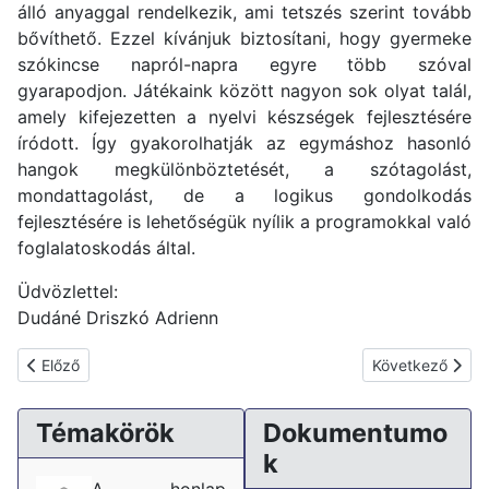
álló anyaggal rendelkezik, ami tetszés szerint tovább
bővíthető. Ezzel kívánjuk biztosítani, hogy gyermeke
szókincse napról-napra egyre több szóval
gyarapodjon. Játékaink között nagyon sok olyat talál,
amely kifejezetten a nyelvi készségek fejlesztésére
íródott. Így gyakorolhatják az egymáshoz hasonló
hangok megkülönböztetését, a szótagolást,
mondattagolást, de a logikus gondolkodás
fejlesztésére is lehetőségük nyílik a programokkal való
foglalatoskodás által.
Üdvözlettel:
Dudáné Driszkó Adrienn
Előző cikk: Majd kinövi?
Következő cikk:
Előző
Következő
Témakörök
Dokumentumo
k
A honlap