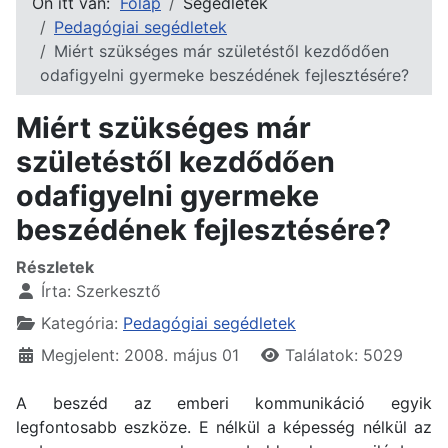
Ön itt van:
Főlap
Segédletek
Pedagógiai segédletek
Miért szükséges már születéstől kezdődően
odafigyelni gyermeke beszédének fejlesztésére?
Miért szükséges már
születéstől kezdődően
odafigyelni gyermeke
beszédének fejlesztésére?
Részletek
Írta:
Szerkesztő
Kategória:
Pedagógiai segédletek
Megjelent: 2008. május 01
Találatok: 5029
A beszéd az emberi kommunikáció egyik
legfontosabb eszköze. E nélkül a képesség nélkül az