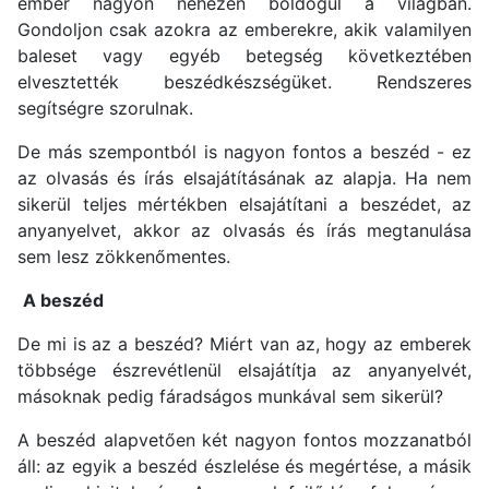
ember nagyon nehezen boldogul a világban.
Gondoljon csak azokra az emberekre, akik valamilyen
baleset vagy egyéb betegség következtében
elvesztették beszédkészségüket. Rendszeres
segítségre szorulnak.
De más szempontból is nagyon fontos a beszéd - ez
az olvasás és írás elsajátításának az alapja. Ha nem
sikerül teljes mértékben elsajátítani a beszédet, az
anyanyelvet, akkor az olvasás és írás megtanulása
sem lesz zökkenőmentes.
A beszéd
De mi is az a beszéd? Miért van az, hogy az emberek
többsége észrevétlenül elsajátítja az anyanyelvét,
másoknak pedig fáradságos munkával sem sikerül?
A beszéd alapvetően két nagyon fontos mozzanatból
áll: az egyik a beszéd észlelése és megértése, a másik