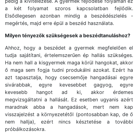
pedig a kivitelezése. A gyermek fejlődése folyamán ez
a két folyamat szoros kapcsolatban fejlődik.
Elsődlegesen azonban mindig a beszédészlelés -
megértés, majd erre épül a beszéd használata.
Milyen tényezők szükségesek a beszédtanuláshoz?
Ahhoz, hogy a beszédet a gyermek megfelelően el
tudja sajátítani, értelemszerűen ép hallás szükséges.
Ha nem hall a kisgyermek maga körül hangokat, akkor
ő maga sem fogja tudni produkálni azokat. Ezért ha
azt tapasztalja, hogy csecsemője hangadásai egyre
sivárabbak, egyre kevesebbet gagyog, egyre
kevesebb hangot ad ki, akkor érdemes
megvizsgáltatni a hallását. Ez esetben ugyanis azért
maradnak abba a hangadások, mert nem kap
visszajelzést a környezetétől (pontosabban kap, de ő
nem hallja), ezért nincs késztetése a további
próbálkozásokra.