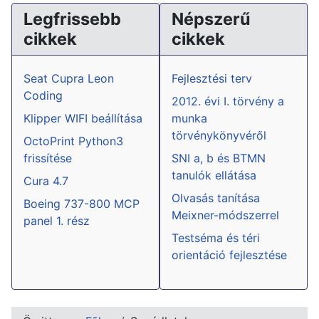
Legfrissebb
Népszerű
cikkek
cikkek
Seat Cupra Leon
Fejlesztési terv
Coding
2012. évi I. törvény a
Klipper WIFI beállítása
munka
törvénykönyvéről
OctoPrint Python3
frissítése
SNI a, b és BTMN
tanulók ellátása
Cura 4.7
Olvasás tanítása
Boeing 737-800 MCP
Meixner-módszerrel
panel 1. rész
Testséma és téri
orientáció fejlesztése