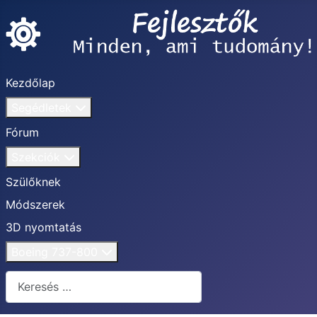
Kezdőlap
Segédletek
Fórum
Szekciók
Szülőknek
Módszerek
3D nyomtatás
Boeing 737-800
Keresés...