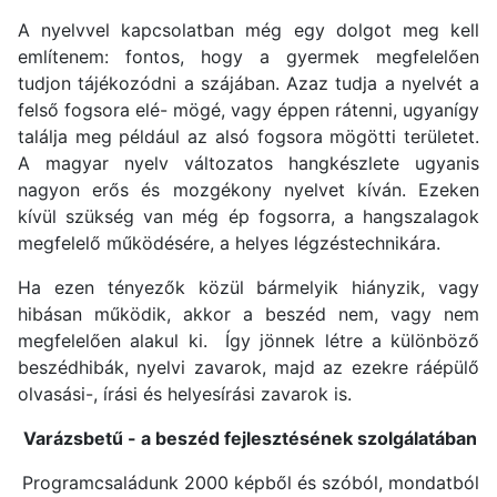
A nyelvvel kapcsolatban még egy dolgot meg kell
említenem: fontos, hogy a gyermek megfelelően
tudjon tájékozódni a szájában. Azaz tudja a nyelvét a
felső fogsora elé- mögé, vagy éppen rátenni, ugyanígy
találja meg például az alsó fogsora mögötti területet.
A magyar nyelv változatos hangkészlete ugyanis
nagyon erős és mozgékony nyelvet kíván. Ezeken
kívül szükség van még ép fogsorra, a hangszalagok
megfelelő működésére, a helyes légzéstechnikára.
Ha ezen tényezők közül bármelyik hiányzik, vagy
hibásan működik, akkor a beszéd nem, vagy nem
megfelelően alakul ki. Így jönnek létre a különböző
beszédhibák, nyelvi zavarok, majd az ezekre ráépülő
olvasási-, írási és helyesírási zavarok is.
Varázsbetű - a beszéd fejlesztésének szolgálatában
Programcsaládunk 2000 képből és szóból, mondatból