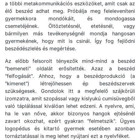
a többi metakommunikációs eszközöket, amit csak az
élő beszéd adhat meg. Próbálja meg feleleveníteni
gyermekkora mondókáit, és mondogassa
csemetéjének. Öltöztetésnél, etetésnél, vagy
bármilyen más tevékenységnél mondja hangosan
gyermekének, hogy mit is csinál. Így fog fejlődni
beszédészlelés és megértése.
Az előbb felsorolt tényezők mind-mind a beszéd
"bemeneti" oldalát erősítették. Azaz a beszéd
"felfogását". Ahhoz, hogy a beszédprodukció (a
"kimenet") létrejöhessen ép beszédszervek
szükségesek. Gondolok itt a megfelelő szájkörüli
izomzatra, amit szopással vagy kislyukú cumisüvegből
való táplálással kiválóan lehet edzeni. A nyelvre, ami,
ha le van nőve, akkor bizonyos hangok ejtésénél
zavart okozhat, ezért gyakran "felmetszik". Ügyes
logopédus és kitartó gyermek esetében azonban
tornáztatással is meg lehet nyújtani ezt a nyelvféket.