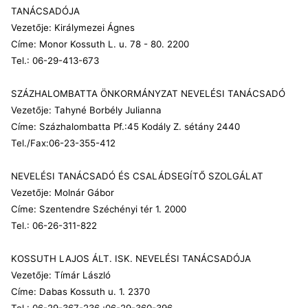
TANÁCSADÓJA
Vezetője: Királymezei Ágnes
Címe: Monor Kossuth L. u. 78 - 80. 2200
Tel.: 06-29-413-673
SZÁZHALOMBATTA ÖNKORMÁNYZAT NEVELÉSI TANÁCSADÓ
Vezetője: Tahyné Borbély Julianna
Címe: Százhalombatta Pf.:45 Kodály Z. sétány 2440
Tel./Fax:06-23-355-412
NEVELÉSI TANÁCSADÓ ÉS CSALÁDSEGÍTŐ SZOLGÁLAT
Vezetője: Molnár Gábor
Címe: Szentendre Széchényi tér 1. 2000
Tel.: 06-26-311-822
KOSSUTH LAJOS ÁLT. ISK. NEVELÉSI TANÁCSADÓJA
Vezetője: Tímár László
Címe: Dabas Kossuth u. 1. 2370
Tel.: 06-29-367-236 ;06-29-360-396