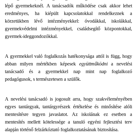
lépő gyermekeknél. A tanácsadók működése csak akkor lehet
eredményes, ha kiépült kapcsolatokkal rendelkeznek a
körzetükben lévő intézményekkel: óvodákkal, iskolákkal,
gyermekvédelmi intézményekkel, családsegítő központokkal,
gyermek-ideggondozókkal.
A gyermekkel való foglalkozás hatékonysága attól is függ, hogy
abban milyen mértékben képesek
együttműködni
a nevelési
tanácsadó és a gyermekkel nap mint nap foglalkozó
pedagógusok, s természetesen a szülők.
A nevelési tanácsadó is jogosult arra, hogy szakvéleményében
egyes tantárgyak, tantárgyrészek értékelése és minősítése alóli
mentesítésre tegyen javaslatot. Az iskolának ez esetben a
mentesítés mellett kötelessége a tanuló egyéni fejlesztési terv
alapján történő felzárkóztató foglalkoztatásának biztosítása.