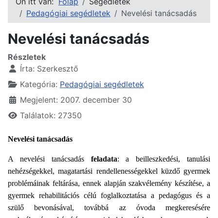
Ön itt van:
Főlap
Segédletek
Pedagógiai segédletek
Nevelési tanácsadás
Nevelési tanácsadás
Részletek
Írta:
Szerkesztő
Kategória:
Pedagógiai segédletek
Megjelent: 2007. december 30
Találatok: 27350
Nevelési tanácsadás
A nevelési tanácsadás
feladata
: a beilleszkedési, tanulási
nehézségekkel, magatartási rendellenességekkel küzdő gyermek
problémáinak feltárása, ennek alapján szakvélemény készítése, a
gyermek rehabilitációs célú foglalkoztatása a pedagógus és a
szülő bevonásával, továbbá az óvoda megkeresésére