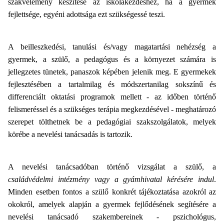
szakvélemény készítése az iskolakezdéshez, ha a gyermek
fejlettsége, egyéni adottsága ezt szükségessé teszi.
A beilleszkedési, tanulási és/vagy magatartási nehézség a
gyermek, a szülő, a pedagógus és a környezet számára is
jellegzetes tünetek, panaszok képében jelenik meg. E gyermekek
fejlesztésében a tartalmilag és módszertanilag sokszínű és
differenciált oktatási programok mellett - az időben történő
felismeréssel és a szükséges terápia megkezdésével - meghatározó
szerepet tölthetnek be a pedagógiai szakszolgálatok, melyek
körébe a nevelési tanácsadás is tartozik.
A nevelési tanácsadóban történő vizsgálat a szülő, a
családvédelmi intézmény vagy a gyámhivatal kérésére indul
.
Minden esetben fontos a szülő konkrét tájékoztatása azokról az
okokról, amelyek alapján a gyermek fejlődésének segítésére a
nevelési tanácsadó szakembereinek - pszichológus,