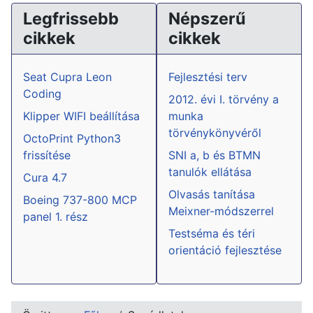
Legfrissebb
Népszerű
cikkek
cikkek
Seat Cupra Leon
Fejlesztési terv
Coding
2012. évi I. törvény a
Klipper WIFI beállítása
munka
törvénykönyvéről
OctoPrint Python3
frissítése
SNI a, b és BTMN
tanulók ellátása
Cura 4.7
Olvasás tanítása
Boeing 737-800 MCP
Meixner-módszerrel
panel 1. rész
Testséma és téri
orientáció fejlesztése