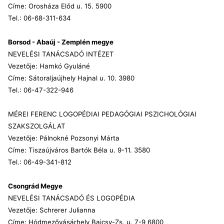
Címe: Orosháza Előd u. 15. 5900
Tel.: 06-68-311-634
Borsod - Abaúj - Zemplén megye
NEVELÉSI TANÁCSADÓ INTÉZET
Vezetője: Hamkó Gyuláné
Címe: Sátoraljaújhely Hajnal u. 10. 3980
Tel.: 06-47-322-946
MÉREI FERENC LOGOPÉDIAI PEDAGÓGIAI PSZICHOLÓGIAI
SZAKSZOLGÁLAT
Vezetője: Pálnokné Pozsonyi Márta
Címe: Tiszaújváros Bartók Béla u. 9-11. 3580
Tel.: 06-49-341-812
Csongrád Megye
NEVELÉSI TANÁCSADÓ ÉS LOGOPÉDIA
Vezetője: Schrerer Julianna
Címe: Hódmezővásárhely Bajcsy-Zs. u. 7-9 6800