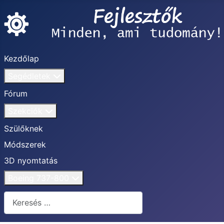
Kezdőlap
Segédletek
Fórum
Szekciók
Szülőknek
Módszerek
3D nyomtatás
Boeing 737-800
Keresés...