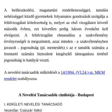
A beilleszkedési, magatartási rendellenességgel, tanulási
nehézséggel küzdő gyermekek folyamatos gondozását szolgálja a
felülvizsgálati kötelezettség is, melyet az első vizsgálatot követő
második évben, ezt követően pedig három évenként kell
elvégezni. A felülvizsgálat elmaradása a szakvélemény
érvényességét is megszünteti, azaz minden - a szakvéleményben
javasolt - jogosultság (pl. mentesítés) s az e tanulók számára a
fenntartó számára biztosított kiegészítő támogatásra történő
jogosultság is hatályát veszti.
A nevelési tanácsadók működését a
14/1994. (VI.24.) sz. MKM
rendelet
szabályozza.
A Nevelési Tanácsadók címlistája - Budapest
I. KERÜLETI NEVELÉSI TANÁCSADÓ
Vezetője: Császár Ildikó