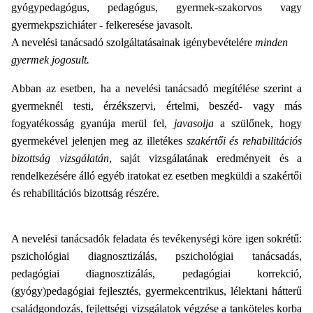
gyógypedagógus, pedagógus, gyermek-szakorvos vagy
gyermekpszichiáter - felkeresése javasolt.
A nevelési tanácsadó szolgáltatásainak igénybevételére
minden
gyermek jogosult.
Abban az esetben, ha a nevelési tanácsadó megítélése szerint a
gyermeknél testi, érzékszervi, értelmi, beszéd- vagy más
fogyatékosság gyanúja merül fel,
javasolja
a szülőnek, hogy
gyermekével jelenjen meg az illetékes
szakértői és rehabilitációs
bizottság vizsgálatán
, saját vizsgálatának eredményeit és a
rendelkezésére álló egyéb iratokat ez esetben megküldi a szakértői
és rehabilitációs bizottság részére.
A nevelési tanácsadók feladata és tevékenységi köre igen sokrétű:
pszichológiai diagnosztizálás, pszichológiai tanácsadás,
pedagógiai diagnosztizálás, pedagógiai korrekció,
(gyógy)pedagógiai fejlesztés, gyermekcentrikus, lélektani hátterű
családgondozás, fejlettségi vizsgálatok végzése a tanköteles korba