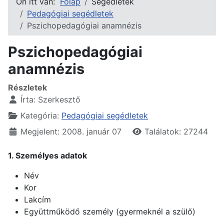
Ön itt van:
Főlap
Segédletek
Pedagógiai segédletek
Pszichopedagógiai anamnézis
Pszichopedagógiai
anamnézis
Részletek
Írta:
Szerkesztő
Kategória:
Pedagógiai segédletek
Megjelent: 2008. január 07
Találatok: 27244
1. Személyes adatok
Név
Kor
Lakcím
Együttműködő személy (gyermeknél a szülő)