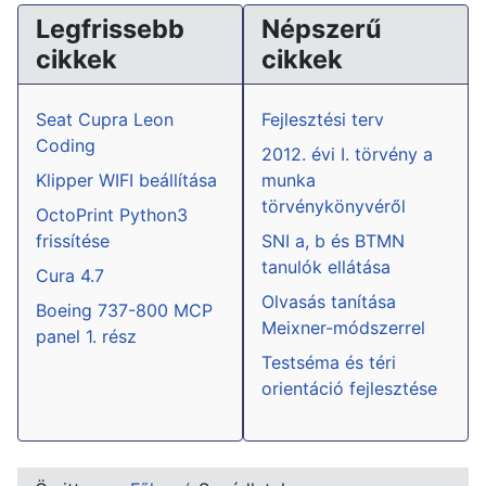
Legfrissebb
Népszerű
cikkek
cikkek
Seat Cupra Leon
Fejlesztési terv
Coding
2012. évi I. törvény a
Klipper WIFI beállítása
munka
törvénykönyvéről
OctoPrint Python3
frissítése
SNI a, b és BTMN
tanulók ellátása
Cura 4.7
Olvasás tanítása
Boeing 737-800 MCP
Meixner-módszerrel
panel 1. rész
Testséma és téri
orientáció fejlesztése