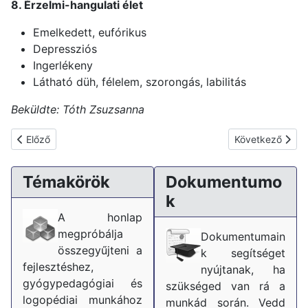
8. Érzelmi-hangulati élet
Emelkedett, eufórikus
Depressziós
Ingerlékeny
Látható düh, félelem, szorongás, labilitás
Beküldte: Tóth Zsuzsanna
Előző cikk: Képességfejlesztés nyáron is
Következő cikk:
Előző
Következő
Témakörök
Dokumentumo
k
A honlap
megpróbálja
Dokumentumain
összegyűjteni a
k segítséget
fejlesztéshez,
nyújtanak, ha
gyógypedagógiai és
szükséged van rá a
logopédiai munkához
munkád során. Vedd