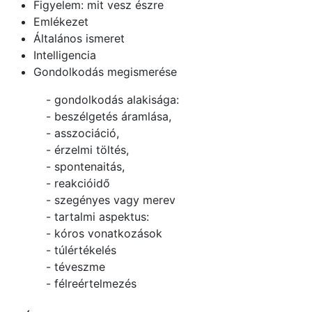
Figyelem: mit vesz észre
Emlékezet
Általános ismeret
Intelligencia
Gondolkodás megismerése
- gondolkodás alakisága:
- beszélgetés áramlása,
- asszociáció,
- érzelmi töltés,
- spontenaitás,
- reakcióidő
- szegényes vagy merev
- tartalmi aspektus:
- kóros vonatkozások
- túlértékelés
- téveszme
- félreértelmezés