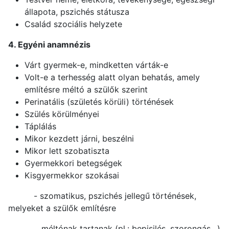
állapota, pszichés státusza
Család szociális helyzete
4. Egyéni anamnézis
Várt gyermek-e, mindketten várták-e
Volt-e a terhesség alatt olyan behatás, amely
említésre méltó a szülők szerint
Perinatális (születés körüli) történések
Szülés körülményei
Táplálás
Mikor kezdett járni, beszélni
Mikor lett szobatiszta
Gyermekkori betegségek
Kisgyermekkor szokásai
- szomatikus, pszichés jellegű történések,
melyeket a szülők említésre
méltónak tartanak (pl.: bepisilés, szorongás…)