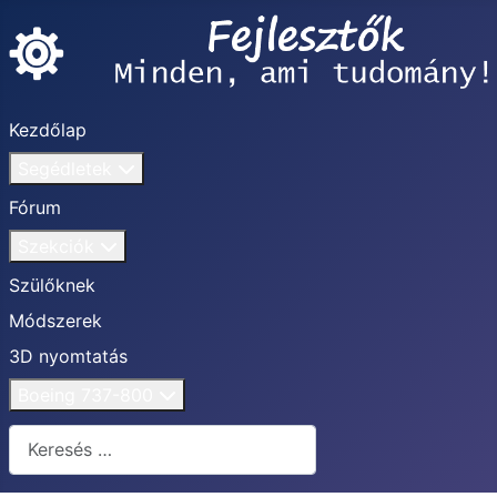
Kezdőlap
Segédletek
Fórum
Szekciók
Szülőknek
Módszerek
3D nyomtatás
Boeing 737-800
Keresés...