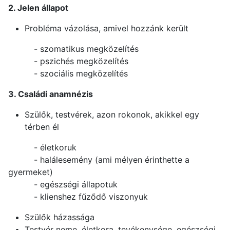
2. Jelen állapot
Probléma vázolása, amivel hozzánk került
- szomatikus megközelítés
- pszichés megközelítés
- szociális megközelítés
3. Családi anamnézis
Szülők, testvérek, azon rokonok, akikkel egy
térben él
- életkoruk
- halálesemény (ami mélyen érinthette a
gyermeket)
- egészségi állapotuk
- klienshez fűződő viszonyuk
Szülők házassága
Testvér neme, életkora, tevékenysége, egészségi