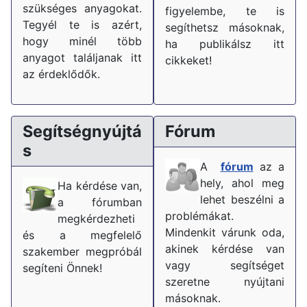
szükséges anyagokat.
figyelembe, te is
Tegyél te is azért,
segíthetsz másoknak,
hogy minél több
ha publikálsz itt
anyagot találjanak itt
cikkeket!
az érdeklődők.
Segítségnyújtá
Fórum
s
A
fórum
az a
hely, ahol meg
Ha kérdése van,
lehet beszélni a
a fórumban
problémákat.
megkérdezheti
Mindenkit várunk oda,
és a megfelelő
akinek kérdése van
szakember megpróbál
vagy segítséget
segíteni Önnek!
szeretne nyújtani
másoknak.