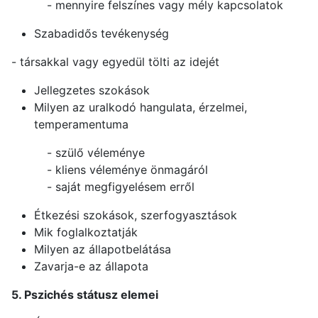
- mennyire felszínes vagy mély kapcsolatok
Szabadidős tevékenység
- társakkal vagy egyedül tölti az idejét
Jellegzetes szokások
Milyen az uralkodó hangulata, érzelmei,
temperamentuma
- szülő véleménye
- kliens véleménye önmagáról
- saját megfigyelésem erről
Étkezési szokások, szerfogyasztások
Mik foglalkoztatják
Milyen az állapotbelátása
Zavarja-e az állapota
5. Pszichés státusz elemei