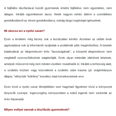
A fejlődési diszfáziával küzdő gyermekek értelmi fejlődése nem egyenletes, nem
átlagos. Inkább egyenletesen lassú. Nekik nagyon nehéz áttérni a szemléletes
gondolkodásról az elvont gondolkodásra, sokáig tárgyi segítséget igényelnek.
Mi okozza ezt a nyelvi zavart?
Ezen a területen még bizony sok a tisztázatlan kérdés. Azonban az utóbbi évek
agykutatásai sok új információt nyújtottak a problémák jobb megértéséhez. A tünetek
kialakulását az idegrendszeri érés "lassúságának", a központi idegrendszer nem
megfelelő szerveződésének tulajdonítják. Ezek olyan minimális eltérések lehetnek,
amelyek műszerrel még nem minden esetben mutathatók ki. Inkább a terhesség alatt,
a születés közben vagy közvetlenül a születés utáni trauma (pl. oxigénhiányos
állapot, "elhúzódó "kékfény" kezelés) miatt következtetnek erre.
Ezen kívül a nyelvi zavar létrejöttében sem hagyható figyelmen kívül a környezeti
tényezők szerepe. Ingerszegény környezetben a külső ingerek nem serkentik az
érés folyamatát.
Milyen esélyei vannak a diszfáziás gyermeknek?