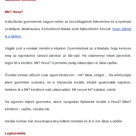
Mit? Hova?
A diszfáziás gyermeknek nagyon nehéz az összefüggések felismerése és a nyelvtani
szabályok alkalmazása. A következő feladat ezek fejlesztésére készült.
Innen töltheti
le a játékot.
Vágják szét a vonalak mentén a képeket. Gyermekének az a feladata, hogy keresse
meg az egymáshoz tartozó párokat: pl. láb-cipő. Ha valamennyi képet párosított,
tegye fel a kérdést: Mit? Hova? Gyermeke pedig válaszoljon rá: lábat cipőbe.
Óvodás korban először csak egyet kérdezzen - mit? lábat, virágot.... Ha nehézséget
jelent gyermeke számára, ne is folytassák tovább, inkább gyakorolják napokon,
heteken át a Mit? kérdésre való válaszadást. Mit veszel fel? kabátot, zoknit
Ha ügyesen teljesít gyermeke, akkor nyugodtan léphetnek tovább a Hová? Mibe?
kérdésre - cipőbe, vázába stb.
Iskolás korban már összekapcsolva kellene mondani és le is írni: lábat a cipőbe.
Legközelebb