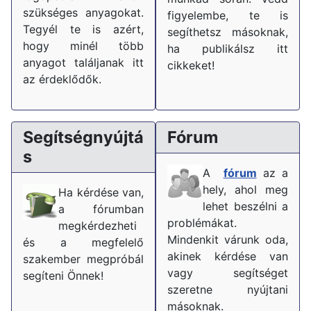
szükséges anyagokat.
figyelembe, te is
Tegyél te is azért,
segíthetsz másoknak,
hogy minél több
ha publikálsz itt
anyagot találjanak itt
cikkeket!
az érdeklődők.
Segítségnyújtá
Fórum
s
A
fórum
az a
hely, ahol meg
Ha kérdése van,
lehet beszélni a
a fórumban
problémákat.
megkérdezheti
Mindenkit várunk oda,
és a megfelelő
akinek kérdése van
szakember megpróbál
vagy segítséget
segíteni Önnek!
szeretne nyújtani
másoknak.