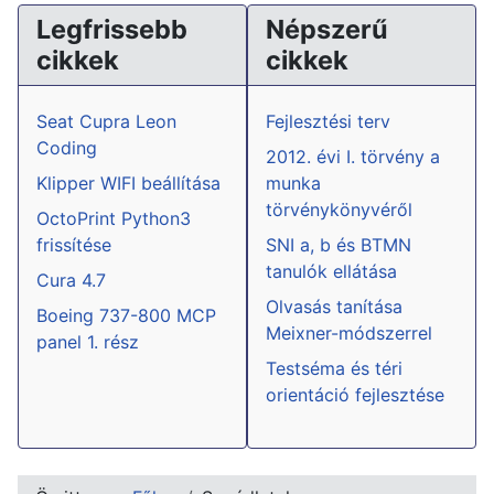
Legfrissebb
Népszerű
cikkek
cikkek
Seat Cupra Leon
Fejlesztési terv
Coding
2012. évi I. törvény a
Klipper WIFI beállítása
munka
törvénykönyvéről
OctoPrint Python3
frissítése
SNI a, b és BTMN
tanulók ellátása
Cura 4.7
Olvasás tanítása
Boeing 737-800 MCP
Meixner-módszerrel
panel 1. rész
Testséma és téri
orientáció fejlesztése