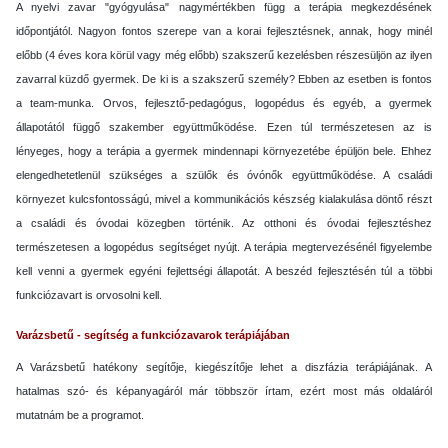
A nyelvi zavar "gyógyulása" nagymértékben függ a terápia megkezdésének
időpontjától. Nagyon fontos szerepe van a korai fejlesztésnek, annak, hogy minél
előbb (4 éves kora körül vagy még előbb) szakszerű kezelésben részesüljön az ilyen
zavarral küzdő gyermek. De ki is a szakszerű személy? Ebben az esetben is fontos
a team-munka. Orvos, fejlesztő-pedagógus, logopédus és egyéb, a gyermek
állapotától függő szakember együttműködése. Ezen túl természetesen az is
lényeges, hogy a terápia a gyermek mindennapi környezetébe épüljön bele. Ehhez
elengedhetetlenül szükséges a szülők és óvónők együttműködése. A családi
környezet kulcsfontosságú, mivel a kommunikációs készség kialakulása döntő részt
a családi és óvodai közegben történik. Az otthoni és óvodai fejlesztéshez
természetesen a logopédus segítséget nyújt. A terápia megtervezésénél figyelembe
kell venni a gyermek egyéni fejlettségi állapotát. A beszéd fejlesztésén túl a többi
funkciózavart is orvosolni kell.
Varázsbetű - segítség a funkciózavarok terápiájában
A Varázsbetű hatékony segítője, kiegészítője lehet a diszfázia terápiájának. A
hatalmas szó- és képanyagáról már többször írtam, ezért most más oldaláról
mutatnám be a programot.