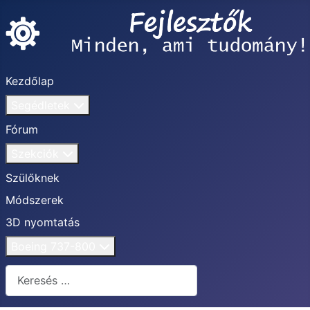
Kezdőlap
Segédletek
Fórum
Szekciók
Szülőknek
Módszerek
3D nyomtatás
Boeing 737-800
Keresés...