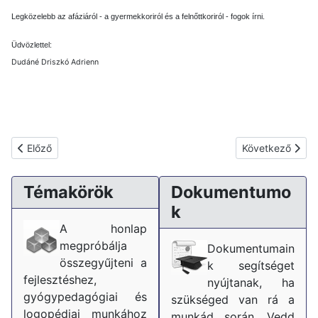
Legközelebb az afáziáról - a gyermekkoriról és a felnőttkoriról - fogok írni.
Üdvözlettel:
Dudáné Driszkó Adrienn
Előző cikk: A kommunikáció zavara
Következő cikk:
Előző
Következő
Témakörök
Dokumentumo
k
A honlap
megpróbálja
Dokumentumain
összegyűjteni a
k segítséget
fejlesztéshez,
nyújtanak, ha
gyógypedagógiai és
szükséged van rá a
logopédiai munkához
munkád során. Vedd