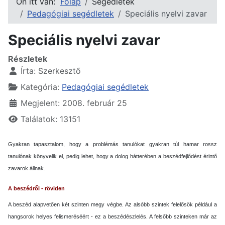
Ön itt van:
Főlap
Segédletek
Pedagógiai segédletek
Speciális nyelvi zavar
Speciális nyelvi zavar
Részletek
Írta:
Szerkesztő
Kategória:
Pedagógiai segédletek
Megjelent: 2008. február 25
Találatok: 13151
Gyakran tapasztalom, hogy a problémás tanulókat gyakran túl hamar rossz
tanulónak könyvelik el, pedig lehet, hogy a dolog hátterében a beszédfejlődést érintő
zavarok állnak.
A beszédről - röviden
A beszéd alapvetően két szinten megy végbe. Az alsóbb szintek felelősök például a
hangsorok helyes felismeréséért - ez a beszédészlelés. A felsőbb szinteken már az