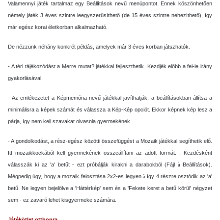
Valamennyi játék tartalmaz egy Beállítások nevű menüpontot. Ennek köszönhetően
némely játék 3 éves szintre leegyszerűsíthető (de 15 éves szintre nehezíthető), így
már egész korai életkorban alkalmazható.
De nézzünk néhány konkrét példás, amelyek már 3 éves korban játszhatók.
- A téri tájékozódást a Merre mutat? játékkal fejleszthetik. Kezdjék előbb a fel-le irány
gyakorlásával.
- Az emlékezetet a Képmemória nevű játékkal javíthatják: a beállításokban állítsa a
minimálisra a képek számát és válassza a Kép-Kép opciót. Ekkor képnek kép lesz a
párja, így nem kell szavakat olvasnia gyermekének.
- A gondolkodást, a rész-egész közötti összefüggést a Mozaik játékkal segíthetik elő.
Itt mozaikkockából kell gyermekének összeállítani az adott formát. . Kezdésként
válasszák ki az 'a' betűt - ezt próbálják kirakni a darabokból (Fájl
Beállítások).
à
Mégpedig úgy, hogy a mozaik felosztása 2x2-es legyen
így 4 részre osztódik az 'a'
à
betű. Ne legyen bejelölve a 'Háttérkép' sem és a 'Fekete keret a betű körül' négyzet
sem - ez zavaró lehet kisgyermeke számára.
Játékötlet otthonra