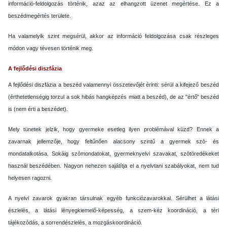
információ-feldolgozás történik, azaz az elhangzott üzenet megértése. Ez a
beszédmegértés területe.
Ha valamelyik szint megsérül, akkor az információ feldolgozása csak részleges
módon vagy tévesen történik meg.
A fejlődési diszfázia
A fejlődési diszfázia a beszéd valamennyi összetevőjét érinti: sérül a kifejező beszéd
(érthetetlenségig torzul a sok hibás hangképzés miatt a beszéd), de az "értő" beszéd
is (nem érti a beszédet).
Mely tünetek jelzik, hogy gyermeke esetleg ilyen problémával küzd? Ennek a
zavarnak jellemzője, hogy feltűnően alacsony szintű a gyermek szó- és
mondatalkotása. Sokáig szómondatokat, gyermeknyelvi szavakat, szótöredékeket
használ beszédében. Nagyon nehezen sajátítja el a nyelvtani szabályokat, nem tud
helyesen ragozni.
A nyelvi zavarok gyakran társulnak egyéb funkciózavarokkal. Sérülhet a látási
észlelés, a látási lényegkiemelő-képesség, a szem-kéz koordináció, a téri
tájékozódás, a sorrendészlelés, a mozgáskoordináció.