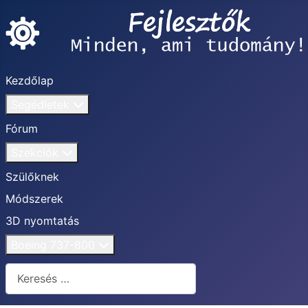
Kezdőlap
Segédletek
Fórum
Szekciók
Szülőknek
Módszerek
3D nyomtatás
Boeing 737-800
Keresés...