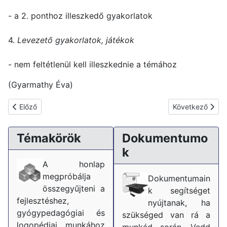
- a 2. ponthoz illeszkedő gyakorlatok
4.
Levezető gyakorlatok, játékok
- nem feltétlenül kell illeszkednie a témához
(Gyarmathy Éva)
Előző cikk: A fejlesztőpedagógus
Következő cikk: 
Előző
Következő
Témakörök
Dokumentumo
k
A honlap
megpróbálja
Dokumentumain
összegyűjteni a
k segítséget
fejlesztéshez,
nyújtanak, ha
gyógypedagógiai és
szükséged van rá a
logopédiai munkához
munkád során. Vedd