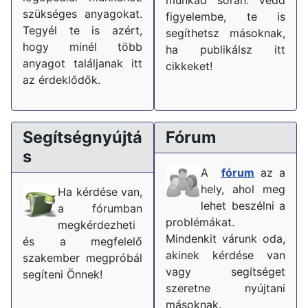
szükséges anyagokat.
figyelembe, te is
Tegyél te is azért,
segíthetsz másoknak,
hogy minél több
ha publikálsz itt
anyagot találjanak itt
cikkeket!
az érdeklődők.
Segítségnyújtá
Fórum
s
A
fórum
az a
hely, ahol meg
Ha kérdése van,
lehet beszélni a
a fórumban
problémákat.
megkérdezheti
Mindenkit várunk oda,
és a megfelelő
akinek kérdése van
szakember megpróbál
vagy segítséget
segíteni Önnek!
szeretne nyújtani
másoknak.