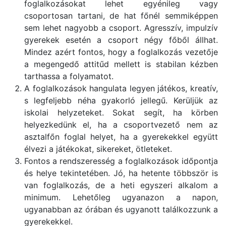
foglalkozásokat lehet egyénileg vagy
csoportosan tartani, de hat főnél semmiképpen
sem lehet nagyobb a csoport. Agresszív, impulzív
gyerekek esetén a csoport négy főből állhat.
Mindez azért fontos, hogy a foglalkozás vezetője
a megengedő attitűd mellett is stabilan kézben
tarthassa a folyamatot.
A foglalkozások hangulata legyen játékos, kreatív,
s legfeljebb néha gyakorló jellegű. Kerüljük az
iskolai helyzeteket. Sokat segít, ha körben
helyezkedünk el, ha a csoportvezető nem az
asztalfőn foglal helyet, ha a gyerekekkel együtt
élvezi a játékokat, sikereket, ötleteket.
Fontos a rendszeresség a foglalkozások időpontja
és helye tekintetében. Jó, ha hetente többször is
van foglalkozás, de a heti egyszeri alkalom a
minimum. Lehetőleg ugyanazon a napon,
ugyanabban az órában és ugyanott találkozzunk a
gyerekekkel.