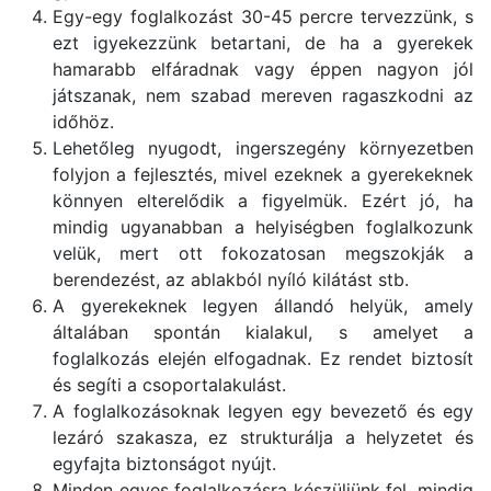
Egy-egy foglalkozást 30-45 percre tervezzünk, s
ezt igyekezzünk betartani, de ha a gyerekek
hamarabb elfáradnak vagy éppen nagyon jól
játszanak, nem szabad mereven ragaszkodni az
időhöz.
Lehetőleg nyugodt, ingerszegény környezetben
folyjon a fejlesztés, mivel ezeknek a gyerekeknek
könnyen elterelődik a figyelmük. Ezért jó, ha
mindig ugyanabban a helyiségben foglalkozunk
velük, mert ott fokozatosan megszokják a
berendezést, az ablakból nyíló kilátást stb.
A gyerekeknek legyen állandó helyük, amely
általában spontán kialakul, s amelyet a
foglalkozás elején elfogadnak. Ez rendet biztosít
és segíti a csoportalakulást.
A foglalkozásoknak legyen egy bevezető és egy
lezáró szakasza, ez strukturálja a helyzetet és
egyfajta biztonságot nyújt.
Minden egyes foglalkozásra készüljünk fel, mindig