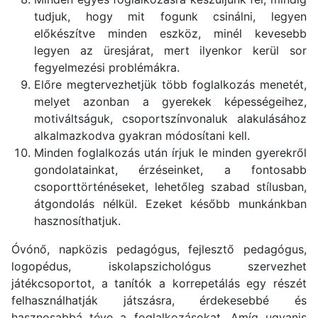
tudjuk, hogy mit fogunk csinálni, legyen
előkészítve minden eszköz, minél kevesebb
legyen az üresjárat, mert ilyenkor kerül sor
fegyelmezési problémákra.
Előre megtervezhetjük több foglalkozás menetét,
melyet azonban a gyerekek képességeihez,
motiváltságuk, csoportszínvonaluk alakulásához
alkalmazkodva gyakran módosítani kell.
Minden foglalkozás után írjuk le minden gyerekről
gondolatainkat, érzéseinket, a fontosabb
csoporttörténéseket, lehetőleg szabad stílusban,
átgondolás nélkül. Ezeket később munkánkban
hasznosíthatjuk.
Óvónő, napközis pedagógus, fejlesztő pedagógus,
logopédus, iskolapszichológus szervezhet
játékcsoportot, a tanítók a korrepetálás egy részét
felhasználhatják játszásra, érdekesebbé és
hasznosabbá téve a foglalkozásokat. Amíg ugyanis