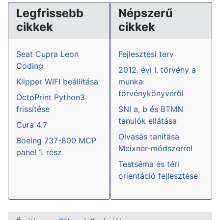
Legfrissebb
Népszerű
cikkek
cikkek
Seat Cupra Leon
Fejlesztési terv
Coding
2012. évi I. törvény a
Klipper WIFI beállítása
munka
törvénykönyvéről
OctoPrint Python3
frissítése
SNI a, b és BTMN
tanulók ellátása
Cura 4.7
Olvasás tanítása
Boeing 737-800 MCP
Meixner-módszerrel
panel 1. rész
Testséma és téri
orientáció fejlesztése