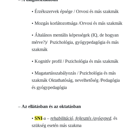
• Érzékszervek épsége / Orvosi és más szakmák
• Mozgás korlátozottsága /Orvosi és más szakmák
• Általános mentális képességek (IQ, de hogyan
mérve?)/ Pszichológia, gyógypedagógia és más
szakmák
• Kognitív profil / Pszichológia és más szakmák
• Magatartásszabályozás / Pszichológia és más
szakmák Oktathatóság, nevelhetőség /Pedagógia
és gyógypedagógia
–
Az ellátásban és az oktatásban
•
SNI
-a –
rehabilitáció, fejlesztés /gyógyped
. és
szükség esetén más szakma