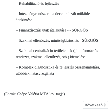
– Rehabilitáció és fejlesztés
– Intézményrendszer – a decentralizált működés
áttekintése
– Finanszírozási utak átalakítása - - SÜRGŐS
– Szakmai ellenőrzés, minőségbiztosítás - SÜRGŐS!
– Szakmai centralizáció területeinek (pl. információs
rendszer, szakmai ellenőrzés, stb.) kiemelése
– Komplex diagnosztika és fejlesztés összehangolása,
utóbbiak hatásvizsgálata
(Forrás: Csépe Valéria MTA lev. tagja)
Következő cikk: 
Következő