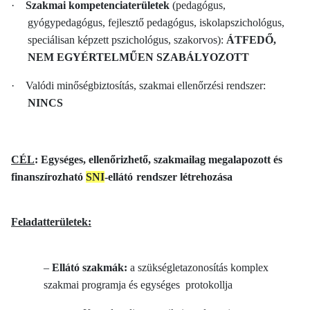
·
Szakmai kompetenciaterületek
(pedagógus,
gyógypedagógus, fejlesztő pedagógus, iskolapszichológus,
speciálisan képzett pszichológus, szakorvos):
ÁTFEDŐ,
NEM EGYÉRTELMŰEN SZABÁLYOZOTT
·
Valódi minőségbiztosítás, szakmai ellenőrzési rendszer:
NINCS
CÉL
: Egységes, ellenőrizhető, szakmailag megalapozott és
finanszírozható
SNI
-ellátó
rendszer létrehozása
Feladatterületek:
–
Ellátó szakmák:
a szükségletazonosítás komplex
szakmai programja és egységes
protokollja