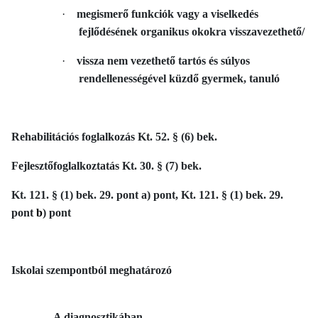
·
megismerő funkciók vagy a viselkedés
fejlődésének organikus okokra visszavezethető/
·
vissza nem vezethető tartós és súlyos
rendellenességével küzdő gyermek, tanuló
Rehabilitációs foglalkozás Kt. 52. § (6) bek.
Fejlesztőfoglalkoztatás Kt. 30. § (7) bek.
Kt. 121. § (1) bek. 29. pont a) pont, Kt. 121. § (1) bek. 29.
pont
b
) pont
Iskolai szempontból meghatározó
–
A diagnosztikában