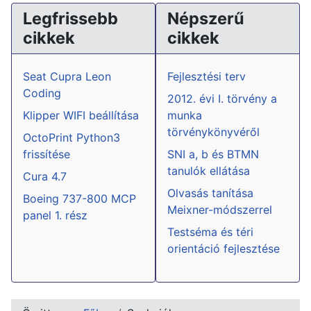
Legfrissebb
Népszerű
cikkek
cikkek
Seat Cupra Leon
Fejlesztési terv
Coding
2012. évi I. törvény a
Klipper WIFI beállítása
munka
törvénykönyvéről
OctoPrint Python3
frissítése
SNI a, b és BTMN
tanulók ellátása
Cura 4.7
Olvasás tanítása
Boeing 737-800 MCP
Meixner-módszerrel
panel 1. rész
Testséma és téri
orientáció fejlesztése