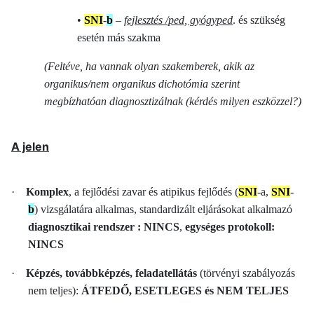
•
SNI
-
b
–
fejlesztés /ped, gyógyped
. és szükség
esetén más szakma
(Feltéve, ha vannak olyan szakemberek, akik az
organikus/nem organikus dichotómia szerint
megbízhatóan diagnosztizálnak (kérdés milyen eszközzel?)
A jelen
·
Komplex
, a fejlődési zavar és atipikus fejlődés (
SNI
-a,
SNI
-
b
) vizsgálatára alkalmas, standardizált eljárásokat alkalmazó
diagnosztikai rendszer : NINCS
,
egységes protokoll:
NINCS
·
Képzés, továbbképzés, feladatellátás
(törvényi szabályozás
nem teljes):
ÁTFEDŐ, ESETLEGES és NEM TELJES