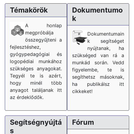
Témakörök
Dokumentumo
k
A honlap
megpróbálja
Dokumentumain
összegyűjteni a
k segítséget
fejlesztéshez,
nyújtanak, ha
gyógypedagógiai és
szükséged van rá a
logopédiai munkához
munkád során. Vedd
szükséges anyagokat.
figyelembe, te is
Tegyél te is azért,
segíthetsz másoknak,
hogy minél több
ha publikálsz itt
anyagot találjanak itt
cikkeket!
az érdeklődők.
Segítségnyújtá
Fórum
s