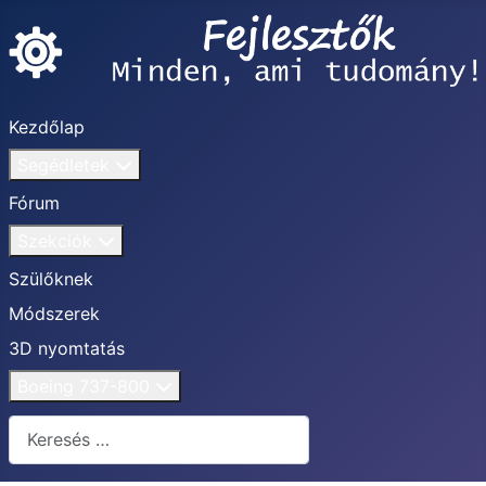
Kezdőlap
Segédletek
Fórum
Szekciók
Szülőknek
Módszerek
3D nyomtatás
Boeing 737-800
Keresés...