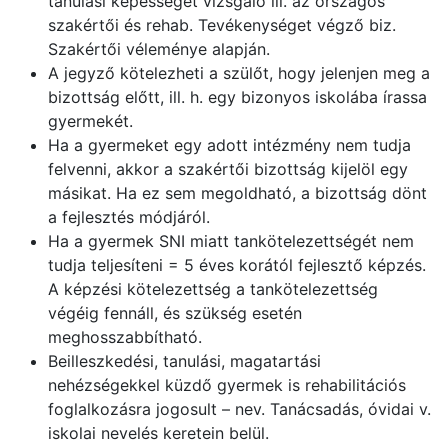
tanulási képességet vizsgáló ill. az országos
szakértői és rehab. Tevékenységet végző biz.
Szakértői véleménye alapján.
A jegyző kötelezheti a szülőt, hogy jelenjen meg a
bizottság előtt, ill. h. egy bizonyos iskolába írassa
gyermekét.
Ha a gyermeket egy adott intézmény nem tudja
felvenni, akkor a szakértői bizottság kijelöl egy
másikat. Ha ez sem megoldható, a bizottság dönt
a fejlesztés módjáról.
Ha a gyermek SNI miatt tankötelezettségét nem
tudja teljesíteni = 5 éves korától fejlesztő képzés.
A képzési kötelezettség a tankötelezettség
végéig fennáll, és szükség esetén
meghosszabbítható.
Beilleszkedési, tanulási, magatartási
nehézségekkel küzdő gyermek is rehabilitációs
foglalkozásra jogosult – nev. Tanácsadás, óvidai v.
iskolai nevelés keretein belül.