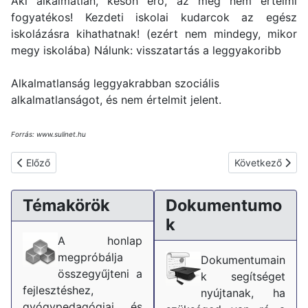
Aki alkalmatlan, későn érő, az még nem értelmi
fogyatékos! Kezdeti iskolai kudarcok az egész
iskolázásra kihathatnak! (ezért nem mindegy, mikor
megy iskolába) Nálunk: visszatartás a leggyakoribb
Alkalmatlanság leggyakrabban szociális
alkalmatlanságot, és nem értelmit jelent.
Forrás: www.sulinet.hu
Előző cikk: SNI - ami a bűvös betűszó mögött van
Következő cikk: 
Előző
Következő
Témakörök
Dokumentumo
k
A honlap
megpróbálja
Dokumentumain
összegyűjteni a
k segítséget
fejlesztéshez,
nyújtanak, ha
gyógypedagógiai és