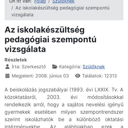
Ön itt van:
Főlap
Szülőknek
Az iskolakészültség pedagógiai szempontú
vizsgálata
Az iskolakészültség
pedagógiai szempontú
vizsgálata
Részletek
Írta:
Szerkesztő
Kategória:
Szülőknek
Megjelent: 2008. június 03
Találatok: 12313
A beiskolázás jogszabályai (1993. évi LXXIX. Tv. A
közoktatásról, 2003. évi módosításokkal
rendelkezik arról, hogy a sajátos nevelési igényű
gyermekek esetében milyen szempontrendszer
szerint iskolázhatók be a különböző oktatási
intézményekbe. Az alábbiakban ezek a