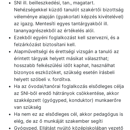
SNI ill. beilleszkedési, tan., magatart.
Nehézségekkel küzdő tanulót szakértői bizottság
véleménye alapján (gyakorlati képzés kivételével)
az igazg. Mentesíti egyes tantárgyakból ill.
tananyagrészekből az értékelés alól.
Ezekből egyéni foglalkozást kell szervezni, és a
felzárkózást biztosítani kell.
Alapműveltségi és érettségi vizsgán a tanuló az
érintett tárgyak helyett másikat választhat;
hosszabb felkészülési időt kaphat, használhat
bizonyos eszközöket, szükség esetén írásbeli
helyett szóbeli v. fordítva.
Ha az óvodai/tanórai foglalkozás elsődleges célja
az SNI-ből eredő hátrányok csökkentése, akkor
szakképzett (gyógyped, konduktor) munkaerőre
van szükség
Ha nem ez az elsődleges cél, akkor pedagógus is
elég, de az ő munkáját szakember segíti
Gyógyped. Ellátást nyújtó középiskolában vezető