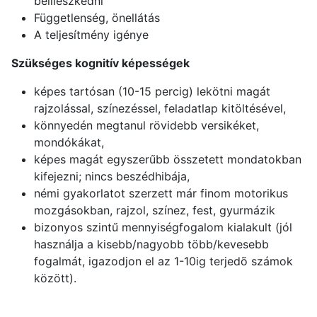
beilleszkedni
Függetlenség, önellátás
A teljesítmény igénye
Szükséges kognitív képességek
képes tartósan (10-15 percig) lekötni magát
rajzolással, színezéssel, feladatlap kitöltésével,
könnyedén megtanul rövidebb versikéket,
mondókákat,
képes magát egyszerűbb összetett mondatokban
kifejezni; nincs beszédhibája,
némi gyakorlatot szerzett már finom motorikus
mozgásokban, rajzol, színez, fest, gyurmázik
bizonyos szintű mennyiségfogalom kialakult (jól
használja a kisebb/nagyobb több/kevesebb
fogalmát, igazodjon el az 1-10ig terjedõ számok
között).