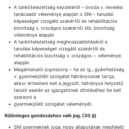
A tankötelezettség kezdetéről – óvoda v. nevelési
tanácsadó véleménye alapján o SNI – tanulási
képességet vizsgáló szakértői és rehabilitációs
bizottság v. országos szakértői stb. bizottság
véleménye alapján
A tankötelezettség meghosszabbításáról a
tanulási képességet vizsgáló szakértői és
rehabilitációs bizottság v. országos ~ véleménye
alapján
Magántanulói jogviszony – ha az ig., gyámhatóság
v. gyermekjóléti szolgálat hátrányosnak tartja,
akkor értesíteni kell a jegyzőt. hátrányos helyzetű
tanuló esetén az igazgatónak döntéséhez be kell
szerezni a
gyermekjóléti szolgálat véleményét.
Különleges gondozáshoz való jog. (30.§)
SNI gyermeknek joga, hogy állapotának megfelelő