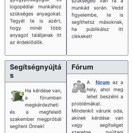
szükséged van rá a
logopédiai munkához
munkád során. Vedd
szükséges anyagokat.
figyelembe, te is
Tegyél te is azért,
segíthetsz másoknak,
hogy minél több
ha publikálsz itt
anyagot találjanak itt
cikkeket!
az érdeklődők.
Segítségnyújtá
Fórum
s
A
fórum
az a
hely, ahol meg
Ha kérdése van,
lehet beszélni a
a fórumban
problémákat.
megkérdezheti
Mindenkit várunk oda,
és a megfelelő
akinek kérdése van
szakember megpróbál
vagy segítséget
segíteni Önnek!
szeretne nyújtani