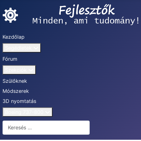
Kezdőlap
Segédletek
Fórum
Szekciók
Szülőknek
Módszerek
3D nyomtatás
Boeing 737-800
Keresés...