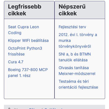
Legfrissebb
Népszerű
cikkek
cikkek
Seat Cupra Leon
Fejlesztési terv
Coding
2012. évi I. törvény a
Klipper WIFI beállítása
munka
törvénykönyvéről
OctoPrint Python3
frissítése
SNI a, b és BTMN
tanulók ellátása
Cura 4.7
Olvasás tanítása
Boeing 737-800 MCP
Meixner-módszerrel
panel 1. rész
Testséma és téri
orientáció fejlesztése