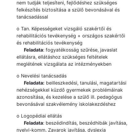
nem tudják teljesíteni, fejlődéshez szükséges
felkészítés biztosítása a szülő bevonásával és
tanácsadással
o Tan. Képességeket vizsgáló szakértői és
rehabilitációs tevékenység + országos szakértői
és rehabilitációs tevékenység
Feladata
: fogyatékosság szűrése, javaslat
ellátásra, ellátáshoz szükséges feltételek
meglétének vizsgálata az intézményekben
o Nevelési tanácsadás
Feladata:
beilleszkedési, tanulási, magatartási
nehézségekkel küzdő gyermekek problémáinak
azonosítása, és kezelése a szülő ill. pedagógus
bevonásával szakvélemény iskolakezdéshez
o Logopédiai ellátás
Feladata
: beszédindítás, beszédhibák javítása,
nyelvi-komm. Zavarok javítása, dyslexia