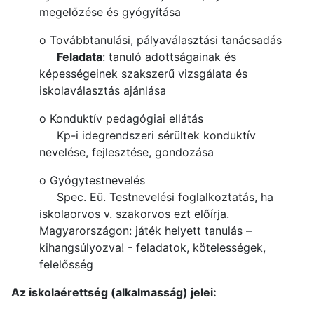
megelőzése és gyógyítása
o Továbbtanulási, pályaválasztási tanácsadás
Feladata
: tanuló adottságainak és
képességeinek szakszerű vizsgálata és
iskolaválasztás ajánlása
o Konduktív pedagógiai ellátás
Kp-i idegrendszeri sérültek konduktív
nevelése, fejlesztése, gondozása
o Gyógytestnevelés
Spec. Eü. Testnevelési foglalkoztatás, ha
iskolaorvos v. szakorvos ezt előírja.
Magyarországon: játék helyett tanulás –
kihangsúlyozva! - feladatok, kötelességek,
felelősség
Az iskolaérettség (alkalmasság) jelei: