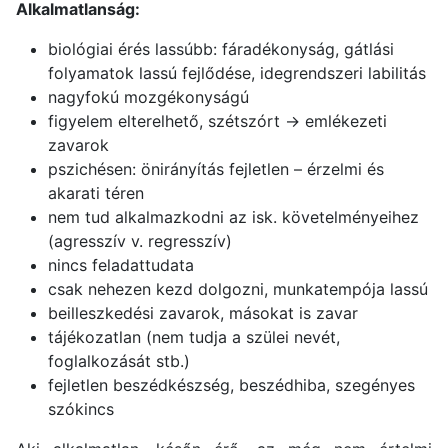
Alkalmatlanság:
biológiai érés lassúbb: fáradékonyság, gátlási
folyamatok lassú fejlődése, idegrendszeri labilitás
nagyfokú mozgékonyságú
figyelem elterelhető, szétszórt → emlékezeti
zavarok
pszichésen: önirányítás fejletlen – érzelmi és
akarati téren
nem tud alkalmazkodni az isk. követelményeihez
(agresszív v. regresszív)
nincs feladattudata
csak nehezen kezd dolgozni, munkatempója lassú
beilleszkedési zavarok, másokat is zavar
tájékozatlan (nem tudja a szülei nevét,
foglalkozását stb.)
fejletlen beszédkészség, beszédhiba, szegényes
szókincs