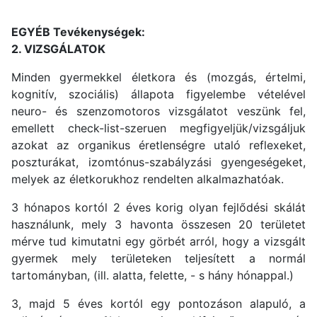
EGYÉB Tevékenységek:
2. VIZSGÁLATOK
Minden gyermekkel életkora és (mozgás, értelmi,
kognitív, szociális) állapota figyelembe vételével
neuro- és szenzomotoros vizsgálatot veszünk fel,
emellett check-list-szeruen megfigyeljük/vizsgáljuk
azokat az organikus éretlenségre utaló reflexeket,
poszturákat, izomtónus-szabályzási gyengeségeket,
melyek az életkorukhoz rendelten alkalmazhatóak.
3 hónapos kortól 2 éves korig olyan fejlődési skálát
használunk, mely 3 havonta összesen 20 területet
mérve tud kimutatni egy görbét arról, hogy a vizsgált
gyermek mely területeken teljesített a normál
tartományban, (ill. alatta, felette, - s hány hónappal.)
3, majd 5 éves kortól egy pontozáson alapuló, a