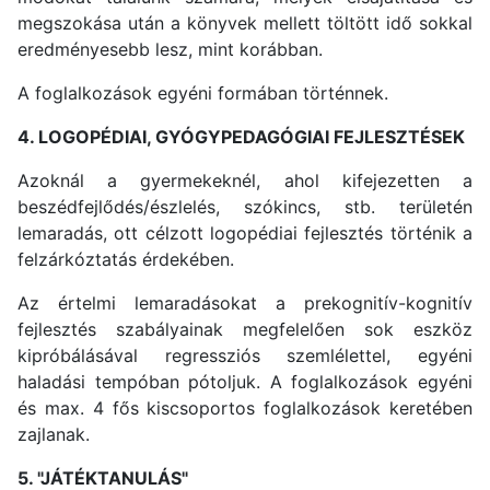
megszokása után a könyvek mellett töltött idő sokkal
eredményesebb lesz, mint korábban.
A foglalkozások egyéni formában történnek.
4. LOGOPÉDIAI, GYÓGYPEDAGÓGIAI FEJLESZTÉSEK
Azoknál a gyermekeknél, ahol kifejezetten a
beszédfejlődés/észlelés, szókincs, stb. területén
lemaradás, ott célzott logopédiai fejlesztés történik a
felzárkóztatás érdekében.
Az értelmi lemaradásokat a prekognitív-kognitív
fejlesztés szabályainak megfelelően sok eszköz
kipróbálásával regressziós szemlélettel, egyéni
haladási tempóban pótoljuk. A foglalkozások egyéni
és max. 4 fős kiscsoportos foglalkozások keretében
zajlanak.
5. "JÁTÉKTANULÁS"