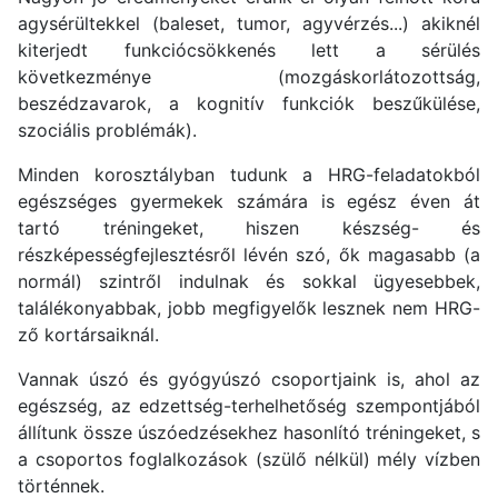
agysérültekkel (baleset, tumor, agyvérzés...) akiknél
kiterjedt funkciócsökkenés lett a sérülés
következménye (mozgáskorlátozottság,
beszédzavarok, a kognitív funkciók beszűkülése,
szociális problémák).
Minden korosztályban tudunk a HRG-feladatokból
egészséges gyermekek számára is egész éven át
tartó tréningeket, hiszen készség- és
részképességfejlesztésről lévén szó, ők magasabb (a
normál) szintről indulnak és sokkal ügyesebbek,
találékonyabbak, jobb megfigyelők lesznek nem HRG-
ző kortársaiknál.
Vannak úszó és gyógyúszó csoportjaink is, ahol az
egészség, az edzettség-terhelhetőség szempontjából
állítunk össze úszóedzésekhez hasonlító tréningeket, s
a csoportos foglalkozások (szülő nélkül) mély vízben
történnek.