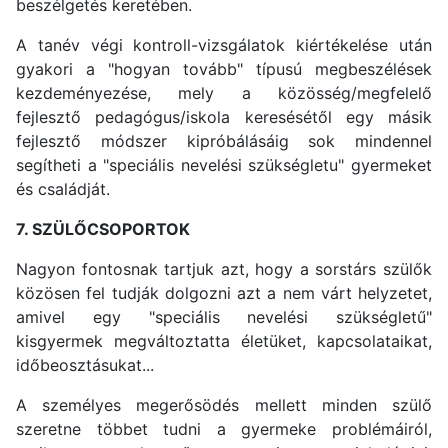
beszélgetés keretében.
A tanév végi kontroll-vizsgálatok kiértékelése után
gyakori a "hogyan tovább" típusú megbeszélések
kezdeményezése, mely a közösség/megfelelő
fejlesztő pedagógus/iskola keresésétől egy másik
fejlesztő módszer kipróbálásáig sok mindennel
segítheti a "speciális nevelési szükségletu" gyermeket
és családját.
7. SZÜLŐCSOPORTOK
Nagyon fontosnak tartjuk azt, hogy a sorstárs szülők
közösen fel tudják dolgozni azt a nem várt helyzetet,
amivel egy "speciális nevelési szükségletű"
kisgyermek megváltoztatta életüket, kapcsolataikat,
időbeosztásukat...
A személyes megerősödés mellett minden szülő
szeretne többet tudni a gyermeke problémáiról,