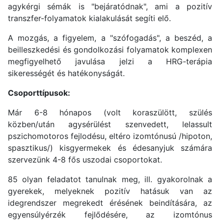
agykérgi sémák is "bejáratódnak", ami a pozitív
transzfer-folyamatok kialakulását segíti elő.
A mozgás, a figyelem, a "szófogadás", a beszéd, a
beilleszkedési és gondolkozási folyamatok komplexen
megfigyelhető javulása jelzi a HRG-terápia
sikerességét és hatékonyságát.
Csoporttípusok:
Már 6-8 hónapos (volt koraszülött, szülés
közben/után agysérülést szenvedett, lelassult
pszichomotoros fejlodésu, eltéro izomtónusú /hipoton,
spasztikus/) kisgyermekek és édesanyjuk számára
szervezünk 4-8 fős uszodai csoportokat.
85 olyan feladatot tanulnak meg, ill. gyakorolnak a
gyerekek, melyeknek pozitív hatásuk van az
idegrendszer megrekedt érésének beindítására, az
egyensúlyérzék fejlődésére, az izomtónus