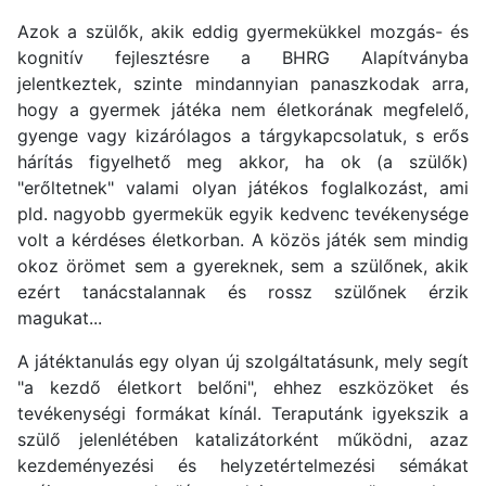
Azok a szülők, akik eddig gyermekükkel mozgás- és
kognitív fejlesztésre a BHRG Alapítványba
jelentkeztek, szinte mindannyian panaszkodak arra,
hogy a gyermek játéka nem életkorának megfelelő,
gyenge vagy kizárólagos a tárgykapcsolatuk, s erős
hárítás figyelhető meg akkor, ha ok (a szülők)
"erőltetnek" valami olyan játékos foglalkozást, ami
pld. nagyobb gyermekük egyik kedvenc tevékenysége
volt a kérdéses életkorban. A közös játék sem mindig
okoz örömet sem a gyereknek, sem a szülőnek, akik
ezért tanácstalannak és rossz szülőnek érzik
magukat...
A játéktanulás egy olyan új szolgáltatásunk, mely segít
"a kezdő életkort belőni", ehhez eszközöket és
tevékenységi formákat kínál. Teraputánk igyekszik a
szülő jelenlétében katalizátorként működni, azaz
kezdeményezési és helyzetértelmezési sémákat