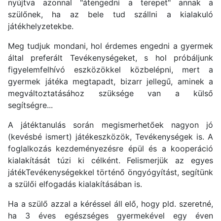
nyújtva azonnal "átengedni a terepet" annak a
szülőnek, ha az bele tud szállni a kialakuló
játékhelyzetekbe.
Meg tudjuk mondani, hol érdemes engedni a gyermek
által preferált Tevékenységeket, s hol próbáljunk
figyelemfelhívó eszközökkel közbelépni, mert a
gyermek játéka megtapadt, bizarr jellegű, aminek a
megváltoztatásához szüksége van a külső
segítségre...
A játéktanulás során megismerhetőek nagyon jó
(kevésbé ismert) játékeszközök, Tevékenységek is. A
foglalkozás kezdeményezésre épül és a kooperáció
kialakítását túzi ki célként. Felismerjük az egyes
játékTevékenységekkel történő öngyógyítást, segítünk
a szülői elfogadás kialakításában is.
Ha a szülő azzal a kéréssel áll elő, hogy pld. szeretné,
ha 3 éves egészséges gyermekével egy éven