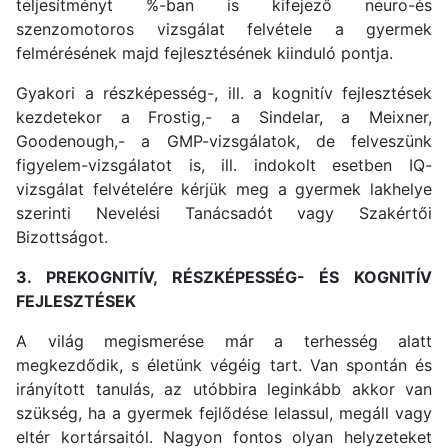
teljesítményt %-ban is kifejező neuro-és
szenzomotoros vizsgálat felvétele a gyermek
felmérésének majd fejlesztésének kiinduló pontja.
Gyakori a részképesség-, ill. a kognitív fejlesztések
kezdetekor a Frostig,- a Sindelar, a Meixner,
Goodenough,- a GMP-vizsgálatok, de felveszünk
figyelem-vizsgálatot is, ill. indokolt esetben IQ-
vizsgálat felvételére kérjük meg a gyermek lakhelye
szerinti Nevelési Tanácsadót vagy Szakértői
Bizottságot.
3. PREKOGNITÍV, RÉSZKÉPESSÉG- ÉS KOGNITÍV
FEJLESZTÉSEK
A világ megismerése már a terhesség alatt
megkezdődik, s életünk végéig tart. Van spontán és
irányított tanulás, az utóbbira leginkább akkor van
szükség, ha a gyermek fejlődése lelassul, megáll vagy
eltér kortársaitól. Nagyon fontos olyan helyzeteket