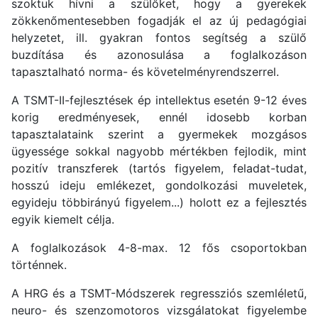
szoktuk hívni a szülőket, hogy a gyerekek
zökkenőmentesebben fogadják el az új pedagógiai
helyzetet, ill. gyakran fontos segítség a szülő
buzdítása és azonosulása a foglalkozáson
tapasztalható norma- és követelményrendszerrel.
A TSMT-II-fejlesztések ép intellektus esetén 9-12 éves
korig eredményesek, ennél idosebb korban
tapasztalataink szerint a gyermekek mozgásos
ügyessége sokkal nagyobb mértékben fejlodik, mint
pozitív transzferek (tartós figyelem, feladat-tudat,
hosszú ideju emlékezet, gondolkozási muveletek,
egyideju többirányú figyelem...) holott ez a fejlesztés
egyik kiemelt célja.
A foglalkozások 4-8-max. 12 fős csoportokban
történnek.
A HRG és a TSMT-Módszerek regressziós szemléletű,
neuro- és szenzomotoros vizsgálatokat figyelembe