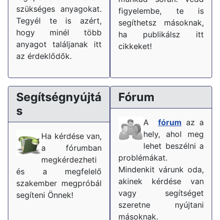
szükséges anyagokat.
figyelembe, te is
Tegyél te is azért,
segíthetsz másoknak,
hogy minél több
ha publikálsz itt
anyagot találjanak itt
cikkeket!
az érdeklődők.
Segítségnyújtá
Fórum
s
A
fórum
az a
hely, ahol meg
Ha kérdése van,
lehet beszélni a
a fórumban
problémákat.
megkérdezheti
Mindenkit várunk oda,
és a megfelelő
akinek kérdése van
szakember megpróbál
vagy segítséget
segíteni Önnek!
szeretne nyújtani
másoknak.