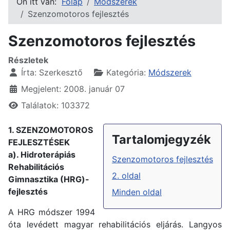
Ön itt van:
Főlap
Módszerek
Szenzomotoros fejlesztés
Szenzomotoros fejlesztés
Részletek
Írta:
Szerkesztő
Kategória:
Módszerek
Megjelent: 2008. január 07
Találatok: 103372
1. SZENZOMOTOROS
Tartalomjegyzék
FEJLESZTÉSEK
a). Hidroterápiás
Szenzomotoros fejlesztés
Rehabilitációs
2. oldal
Gimnasztika (HRG)-
fejlesztés
Minden oldal
A HRG módszer 1994
óta levédett magyar rehabilitációs eljárás. Langyos