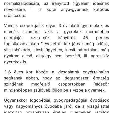
normalizálódására, az irányított figyelem idejének
növelésére, ill. a korai anya-gyermek kötődés
erősítésére.
Vannak csoportjaink olyan 3 év alatti gyermekek és
mamáik számára, akik a gyerekek mérhetetlen
energiáját szeretnék irányított 45 perces
foglalkozásainkon "levezetni". Ide járnak még félénk,
visszahúzódó, kicsit ügyetlen, kicsit bátortalan, még
gyakran eleső, alig/vgy nem beszélő, ill. agresszív
gyerekek is.
3-6 éves kor között a vizsgálatok egyértelműen
segítenek abban, hogy az idegrendszeri érettség
szintjének megfelelő csoportokban (először
mindenképpen szülővel) jöjjön be a vízbe a gyermek.
Ugyanakkor logopédiai, gyógypedagógiai óvodások
vagy hagyományos óvodába járó, de a vizsgálattal
igazoltan organikusan éretlen gyermekek (szülők