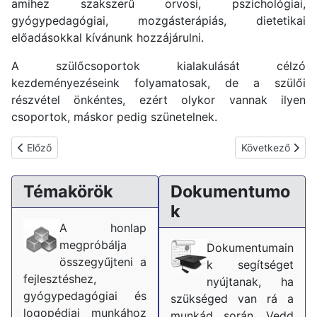
amihez szakszerű orvosi, pszichológiai,
gyógypedagógiai, mozgásterápiás, dietetikai
előadásokkal kívánunk hozzájárulni.
A szülőcsoportok kialakulását célzó
kezdeményezéseink folyamatosak, de a szülői
részvétel önkéntes, ezért olykor vannak ilyen
csoportok, máskor pedig szünetelnek.
Előző cikk: Sindelar
Következő cikk:
Előző
Következő
Témakörök
Dokumentumo
k
A honlap
megpróbálja
Dokumentumain
összegyűjteni a
k segítséget
fejlesztéshez,
nyújtanak, ha
gyógypedagógiai és
szükséged van rá a
logopédiai munkához
munkád során. Vedd