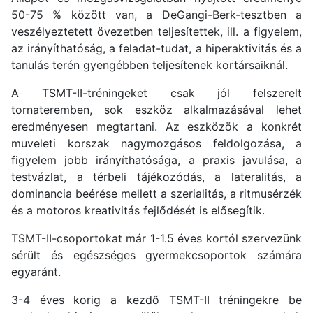
50-75 % között van, a DeGangi-Berk-tesztben a
veszélyeztetett övezetben teljesítettek, ill. a figyelem,
az irányíthatóság, a feladat-tudat, a hiperaktivitás és a
tanulás terén gyengébben teljesítenek kortársaiknál.
A TSMT-II-tréningeket csak jól felszerelt
tornateremben, sok eszköz alkalmazásával lehet
eredményesen megtartani. Az eszközök a konkrét
muveleti korszak nagymozgásos feldolgozása, a
figyelem jobb irányíthatósága, a praxis javulása, a
testvázlat, a térbeli tájékozódás, a lateralitás, a
dominancia beérése mellett a szerialitás, a ritmusérzék
és a motoros kreativitás fejlődését is elősegítik.
TSMT-II-csoportokat már 1-1.5 éves kortól szervezünk
sérült és egészséges gyermekcsoportok számára
egyaránt.
3-4 éves korig a kezdő TSMT-II tréningekre be