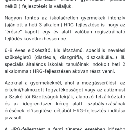
nélküli) fejlesztését is vállaljuk.
Nagyon fontos az iskolaéretlen gyermekek intenzív
(ajánlott a heti 3 alkalom) HRG-fejlesztése is, hogy az
"érésre" kapott egy év alatt valóban regisztrálható
fejlődés következhessen be.
6-8 éves előkészítő, kis létszámú, speciális nevelési
szükségletű (diszlexia, diszgráfia, diszkalkúlia...) ill.
speciális általános iskolák tanulóinak indokolt heti 2
alkalommalt HRG-fejlesztésen aktívan részt venni.
Azoknál a gyermekeknél, ahol a mozgássérülést, az
értelmi/halmozott fogyatékosságot vagy az autizmust
a Szakértői Bizottságok leírják, alapozó-felzárkóztató
és az idegrendszer kéreg alatti szabályozásának
érésének elősegítése céljából HRG-fejlesztés indítása
javasolt.
A HRG-fejlesztést a fenti tünetek esetében idősebb