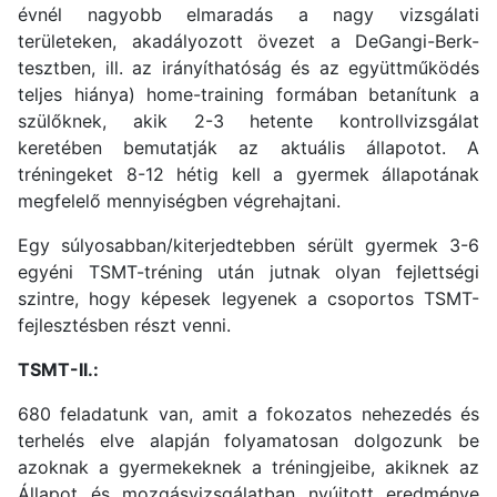
évnél nagyobb elmaradás a nagy vizsgálati
területeken, akadályozott övezet a DeGangi-Berk-
tesztben, ill. az irányíthatóság és az együttműködés
teljes hiánya) home-training formában betanítunk a
szülőknek, akik 2-3 hetente kontrollvizsgálat
keretében bemutatják az aktuális állapotot. A
tréningeket 8-12 hétig kell a gyermek állapotának
megfelelő mennyiségben végrehajtani.
Egy súlyosabban/kiterjedtebben sérült gyermek 3-6
egyéni TSMT-tréning után jutnak olyan fejlettségi
szintre, hogy képesek legyenek a csoportos TSMT-
fejlesztésben részt venni.
TSMT-II.:
680 feladatunk van, amit a fokozatos nehezedés és
terhelés elve alapján folyamatosan dolgozunk be
azoknak a gyermekeknek a tréningjeibe, akiknek az
Állapot és mozgásvizsgálatban nyújtott eredménye