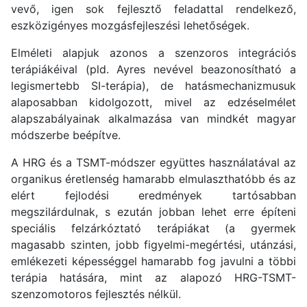
vevő, igen sok fejlesztő feladattal rendelkező,
eszközigényes mozgásfejleszési lehetőségek.
Elméleti alapjuk azonos a szenzoros integrációs
terápiákéival (pld. Ayres nevével beazonosítható a
legismertebb SI-terápia), de hatásmechanizmusuk
alaposabban kidolgozott, mivel az edzéselmélet
alapszabályainak alkalmazása van mindkét magyar
módszerbe beépítve.
A HRG és a TSMT-módszer együttes használatával az
organikus éretlenség hamarabb elmulaszthatóbb és az
elért fejlodési eredmények tartósabban
megszilárdulnak, s ezután jobban lehet erre építeni
speciális felzárkóztató terápiákat (a gyermek
magasabb szinten, jobb figyelmi-megértési, utánzási,
emlékezeti képességgel hamarabb fog javulni a többi
terápia hatására, mint az alapozó HRG-TSMT-
szenzomotoros fejlesztés nélkül.