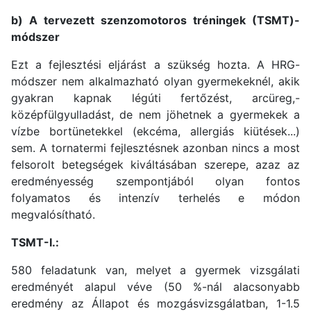
b) A tervezett szenzomotoros tréningek (TSMT)-
módszer
Ezt a fejlesztési eljárást a szükség hozta. A HRG-
módszer nem alkalmazható olyan gyermekeknél, akik
gyakran kapnak légúti fertőzést, arcüreg,-
középfülgyulladást, de nem jöhetnek a gyermekek a
vízbe bortünetekkel (ekcéma, allergiás kiütések...)
sem. A tornatermi fejlesztésnek azonban nincs a most
felsorolt betegségek kiváltásában szerepe, azaz az
eredményesség szempontjából olyan fontos
folyamatos és intenzív terhelés e módon
megvalósítható.
TSMT-I.:
580 feladatunk van, melyet a gyermek vizsgálati
eredményét alapul véve (50 %-nál alacsonyabb
eredmény az Állapot és mozgásvizsgálatban, 1-1.5