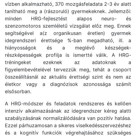
vízben alkalmazható, 370 mozgásfeladata 2-3 év alatt
tanítható meg a (rászoruló) gyermekeknek. Jellemzői:
minden HRG-fejlesztést alapos neuro- és
szenzomotoros szemléletű vizsgálat előz meg. Ennek
segítségével a(z organikusan éretlen) gyermek
idegrendszeri érettsége %-ban megadható, ill. a
hiányosságok és a meglévő készségek-
részképességek profilja is ismertté válik. A HRG-
tréningeket ezeknek az adatoknak a
figyelembevételével tervezzük meg, tehát a csoport
összeállításnál az aktuális érettségi szint és nem az
életkor vagy a diagnózisok azonossága számít
elsősorban.
A HRG-módszer és feladatok rendszeres és kellően
intenzív alkalmazásának az idegrendszer kéreg alatti
szabályzásának normalizálódására van pozitív hatása.
Ezzel párhuzamosan a sikeres viselkedésszervezéshez
és a kognitív funkciók végrehajtásához szükséges