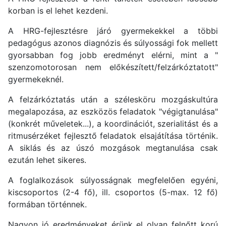
korban is el lehet kezdeni.
A HRG-fejlesztésre járó gyermekekkel a többi
pedagógus azonos diagnózis és súlyossági fok mellett
gyorsabban fog jobb eredményt elérni, mint a "
szenzomotorosan nem előkészített/felzárkóztatott"
gyermekeknél.
A felzárkóztatás után a szélesköru mozgáskultúra
megalapozása, az eszközös feladatok "végigtanulása"
(konkrét műveletek...), a koordinációt, szerialitást és a
ritmusérzéket fejlesztő feladatok elsajátítása történik.
A siklás és az úszó mozgások megtanulása csak
ezután lehet sikeres.
A foglalkozások súlyosságnak megfelelően egyéni,
kiscsoportos (2-4 fő), ill. csoportos (5-max. 12 fő)
formában történnek.
Nagyon jó eredményeket érünk el olyan felnőtt korú