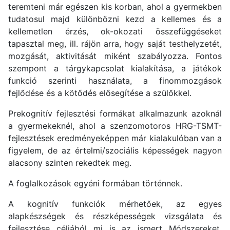
teremteni már egészen kis korban, ahol a gyermekben
tudatosul majd különbözni kezd a kellemes és a
kellemetlen érzés, ok-okozati összefüggéseket
tapasztal meg, ill. rájön arra, hogy saját testhelyzetét,
mozgását, aktivitását miként szabályozza. Fontos
szempont a tárgykapcsolat kialakítása, a játékok
funkció szerinti használata, a finommozgások
fejlődése és a kötődés elősegítése a szülőkkel.
Prekognitív fejlesztési formákat alkalmazunk azoknál
a gyermekeknél, ahol a szenzomotoros HRG-TSMT-
fejlesztések eredményeképpen már kialakulóban van a
figyelem, de az értelmi/szociális képességek nagyon
alacsony szinten rekedtek meg.
A foglalkozások egyéni formában történnek.
A kognitív funkciók mérhetőek, az egyes
alapkészségek és részképességek vizsgálata és
fejlesztése céljából mi is az ismert Módszereket,