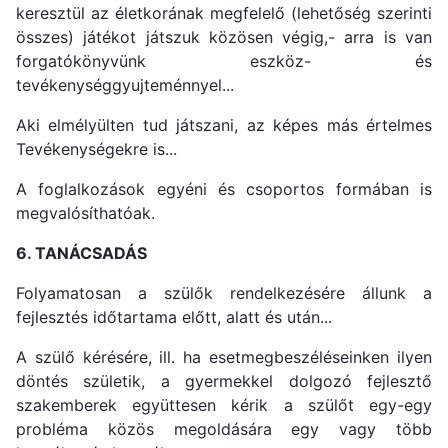
keresztül az életkorának megfelelő (lehetőség szerinti
összes) játékot játszuk közösen végig,- arra is van
forgatókönyvünk eszköz- és
tevékenységgyujteménnyel...
Aki elmélyülten tud játszani, az képes más értelmes
Tevékenységekre is...
A foglalkozások egyéni és csoportos formában is
megvalósíthatóak.
6. TANÁCSADÁS
Folyamatosan a szülők rendelkezésére állunk a
fejlesztés időtartama előtt, alatt és után...
A szülő kérésére, ill. ha esetmegbeszéléseinken ilyen
döntés születik, a gyermekkel dolgozó fejlesztő
szakemberek együttesen kérik a szülőt egy-egy
probléma közös megoldására egy vagy több