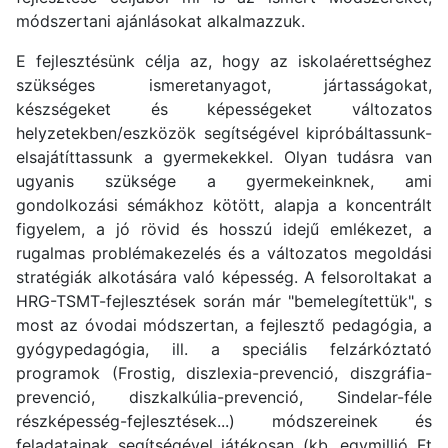
módszertani ajánlásokat alkalmazzuk.
E fejlesztésünk célja az, hogy az iskolaérettséghez
szükséges ismeretanyagot, jártasságokat,
készségeket és képességeket változatos
helyzetekben/eszközök segítségével kipróbáltassunk-
elsajátíttassunk a gyermekekkel. Olyan tudásra van
ugyanis szüksége a gyermekeinknek, ami
gondolkozási sémákhoz kötött, alapja a koncentrált
figyelem, a jó rövid és hosszú idejű emlékezet, a
rugalmas problémakezelés és a változatos megoldási
stratégiák alkotására való képesség. A felsoroltakat a
HRG-TSMT-fejlesztések során már "bemelegítettük", s
most az óvodai módszertan, a fejlesztő pedagógia, a
gyógypedagógia, ill. a speciális felzárkóztató
programok (Frostig, diszlexia-prevenció, diszgráfia-
prevenció, diszkalkúlia-prevenció, Sindelar-féle
részképesség-fejlesztések...) módszereinek és
feladatainak segítségével játékosan (kb. egymillió Ft