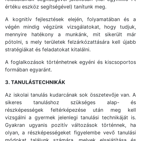
értéku eszköz segítségével) tanítunk meg.
A kognitív fejlesztések elején, folyamatában és a
végén mindig végzünk vizsgálatokat, hogy tudjuk,
mennyire hatékony a munkánk, mit sikerült már
pótolni, s mely területek felzárkózattására kell újabb
stratégiákat és feladatokat kitalálni.
A foglalkozások történhetnek egyéni és kiscsoportos
formában egyaránt.
3. TANULÁSTECHNIKÁK
Az iskolai tanulás kudarcának sok összetevője van. A
sikeres tanuláshoz szükséges alap- és
részképességek feltérképezése után meg kell
vizsgálni a gyermek jelenlegi tanulási technikáját is.
Gyakran ugyanis pozitív változások történnek, ha
olyan, a részképességeket figyelembe vevő tanulási
módokat találunk számára, melyek elsajátítása és