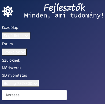
Kezdőlap
Segédletek
Fórum
Szekciók
Szülőknek
Módszerek
3D nyomtatás
Boeing 737-800
Keresés...