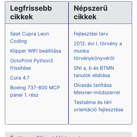
Legfrissebb
Népszerű
cikkek
cikkek
Seat Cupra Leon
Fejlesztési terv
Coding
2012. évi I. törvény a
Klipper WIFI beállítása
munka
törvénykönyvéről
OctoPrint Python3
frissítése
SNI a, b és BTMN
tanulók ellátása
Cura 4.7
Olvasás tanítása
Boeing 737-800 MCP
Meixner-módszerrel
panel 1. rész
Testséma és téri
orientáció fejlesztése