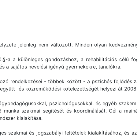
elyzete jelenleg nem változott. Minden olyan kedvezményr
.§-a a különleges gondozáshoz, a rehabilitációs célú fog
és a sajátos nevelési igényű gyermekekre, tanulókra.
zó rendelkezései - többek között - a pszichés fejlődés za
együtt- és közreműködési kötelezettségét helyezi át 2008.
gyógypedagógusokkal, pszichológusokkal, és egyéb szakemb
ztő munka szakmai segítését és koordinálását. Cél a main
ndszer kialakítása.
es szakmai és jogszabályi feltételek kialakításához, és a