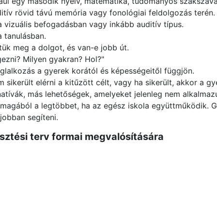
dául egy második nyelv, matematika, tudományos szakszava
ditív rövid távú memória vagy fonológiai feldolgozás terén.
 a vizuális befogadásban vagy inkább auditív típus.
a tanulásban.
ük meg a dolgot, és van-e jobb út.
égezni? Milyen gyakran? Hol?"
glalkozás a gyerek korától és képességeitől függjön.
 sikerült elérni a kitűzött célt, vagy ha sikerült, akkor a
natívák, más lehetőségek, amelyeket jelenleg nem alkalmaz
ni magából a legtöbbet, ha az egész iskola együttműködik.
jobban segíteni.
esztési terv formai megvalósítására