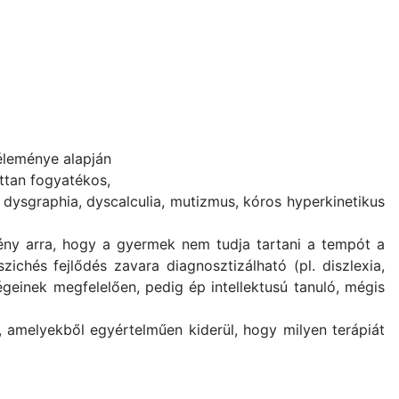
véleménye alapján
ottan fogyatékos,
, dysgraphia, dyscalculia, mutizmus, kóros hyperkinetikus
ény arra, hogy a gyermek nem tudja tartani a tempót a
ichés fejlődés zavara diagnosztizálható (pl. diszlexia,
égeinek megfelelően, pedig ép intellektusú tanuló, mégis
, amelyekből egyértelműen kiderül, hogy milyen terápiát