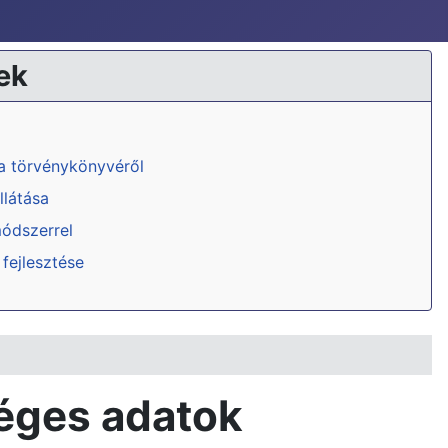
ek
ka törvénykönyvéről
llátása
módszerrel
 fejlesztése
séges adatok