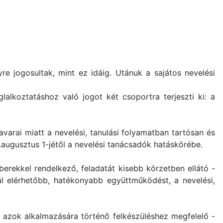
e jogosultak, mint ez idáig. Utánuk a sajátos nevelési
lalkoztatáshoz való jogot két csoportra terjeszti ki: a
varai miatt a nevelési, tanulási folyamatban tartósan és
augusztus 1-jétől a nevelési tanácsadók hatáskörébe.
erekkel rendelkező, feladatát kisebb körzetben ellátó -
ál elérhetőbb, hatékonyabb együttműködést, a nevelési,
z azok alkalmazására történő felkészüléshez megfelelő -