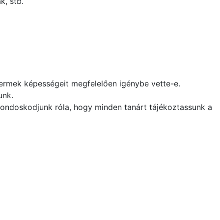
k, stb.
 gyermek képességeit megfelelően igénybe vette-e.
unk.
 Gondoskodjunk róla, hogy minden tanárt tájékoztassunk a