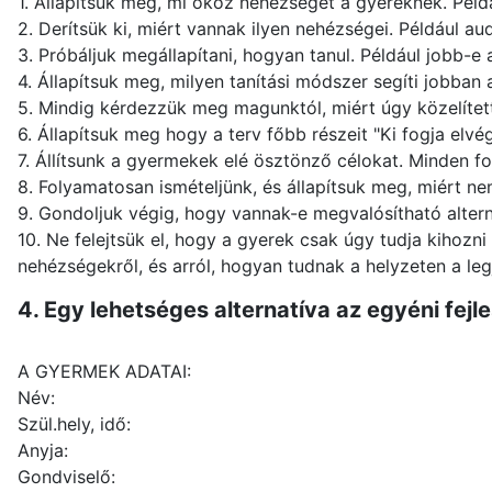
1. Állapítsuk meg, mi okoz nehézséget a gyereknek. Pél
2. Derítsük ki, miért vannak ilyen nehézségei. Például au
3. Próbáljuk megállapítani, hogyan tanul. Például jobb-e
4. Állapítsuk meg, milyen tanítási módszer segíti jobban 
5. Mindig kérdezzük meg magunktól, miért úgy közelített
6. Állapítsuk meg hogy a terv főbb részeit "Ki fogja elv
7. Állítsunk a gyermekek elé ösztönző célokat. Minden fo
8. Folyamatosan ismételjünk, és állapítsuk meg, miért nem
9. Gondoljuk végig, hogy vannak-e megvalósítható alter
10. Ne felejtsük el, hogy a gyerek csak úgy tudja kihoz
nehézségekről, és arról, hogyan tudnak a helyzeten a leg
4. Egy lehetséges alternatíva az egyéni fejl
A GYERMEK ADATAI:
Név:
Szül.hely, idő:
Anyja:
Gondviselő: