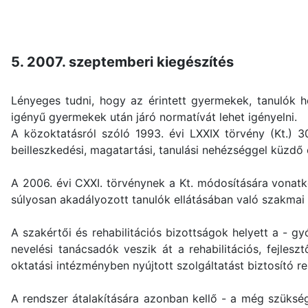
5. 2007. szeptemberi kiegészítés
Lényeges tudni, hogy az érintett gyermekek, tanulók h
igényű gyermekek után járó normatívát lehet igényelni.
A közoktatásról szóló 1993. évi LXXIX törvény (Kt.) 30
beilleszkedési, magatartási, tanulási nehézséggel küzdő 
A 2006. évi CXXI. törvénynek a Kt. módosítására vonatko
súlyosan akadályozott tanulók ellátásában való szakmai 
A szakértői és rehabilitációs bizottságok helyett a - 
nevelési tanácsadók veszik át a rehabilitációs, fejles
oktatási intézményben nyújtott szolgáltatást biztosító re
A rendszer átalakítására azonban kellő - a még szükség