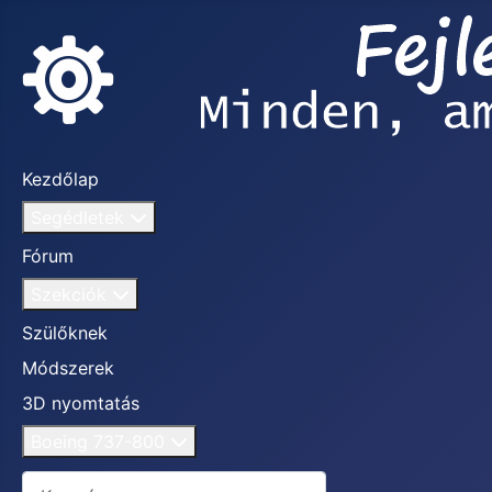
Kezdőlap
Segédletek
Fórum
Szekciók
Szülőknek
Módszerek
3D nyomtatás
Boeing 737-800
Keresés...