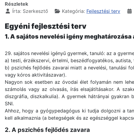
Részletek
Írta:
Szerkesztő
Kategória:
Fejlesztési terv
Egyéni fejlesztési terv
1. A sajátos nevelési igény meghatározása 
29. sajátos nevelési igényű gyermek, tanuló: az a gyerme
a) testi, érzékszervi, értelmi, beszédfogyatékos, autis
b) pszichés fejlődés zavarai miatt a nevelési, tanulási 
vagy kóros aktivitászavar).
Nagyon sok esetben az óvodai élet folyamán nem lehet
számolás vagy az olvasás, írás elsajátításakor. A szak
diszgráfia, diszkalkulia). A gyermek hátrányai gyakran 
SNI.
Ahhoz, hogy a gyógypedagógus ki tudja dolgozni a tanul
kell alkalmaznia (a betegségek és az egészséggel kapcs
2. A pszichés fejlődés zavara