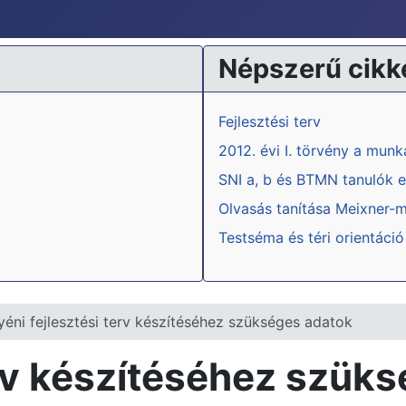
Népszerű cikk
Fejlesztési terv
2012. évi I. törvény a mun
SNI a, b és BTMN tanulók e
Olvasás tanítása Meixner-
Testséma és téri orientáció
yéni fejlesztési terv készítéséhez szükséges adatok
erv készítéséhez szük