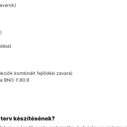
zavarok)
)
ulása)
nkciók kombinált fejlődési zavara)
a BNO: F.80.9
i terv készítésének?