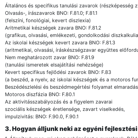
Általános és specifikus tanulási zavarok (részképesség 
Olvasás-, írászavarok BNO: F.81.0; F.81.1
(felszíni, fonológiai, kevert diszlexia)
Aritmetikai készségek zavara BNO: F.81.2
(grafikus, olvasási, emlékezeti, gondolkodási diszkalkulia
Az iskolai készségek kevert zavara BNO: F.81.3
(aritmetikai, olvasási, íráskészségzavar együttes előford
Nem meghatározott zavar BNO: F.81.9
(tanulási ismeretek elsajátítási nehézsége)
Kevert specifikus fejlődési zavarok BNO: F.83
(a beszéd, a nyelv, az iskolai készségek és a motoros fu
Beszédészlelési és beszédmegértési folyamat elmaradás
Motoros diszfázia BNO: F.80.1
Az aktivitásszabályozás és a figyelem zavarai
szociális készségek éretlensége, zavart viselkedés,
impulzivitás: BNO: F.90.0, F.90.1
3. Hogyan álljunk neki az egyéni fejlesztés