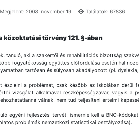
Megjelent: 2008. november 19
Találatok: 67836
a közoktatási törvény 121. §-ában
k, tanuló, aki a szakértői és rehabilitációs bizottság szak
ta, több fogyatékosság együttes előfordulása esetén halmoz
folyamatban tartósan és súlyosan akadályozott (pl. dyslexia
 észlelni a problémát, csak később az iskolában derül f
értői vizsgálat alkalmával részképességzavar, vagyis a psz
behozhatatlanná válnak, nem tud teljesíteni értelmi képess
ó egyéni fejlesztési tervét, ismernie kell a BNO-kódokat
olatos problémák nemzetközi statisztikai osztályozása).