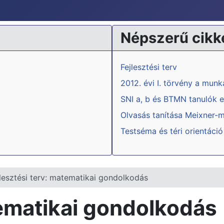
Népszerű cikk
Fejlesztési terv
2012. évi I. törvény a mun
SNI a, b és BTMN tanulók e
Olvasás tanítása Meixner-
Testséma és téri orientáció
jlesztési terv: matematikai gondolkodás
tematikai gondolkodás