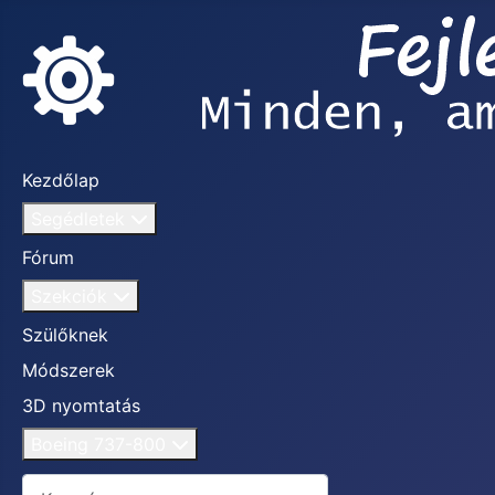
Kezdőlap
Segédletek
Fórum
Szekciók
Szülőknek
Módszerek
3D nyomtatás
Boeing 737-800
Keresés...