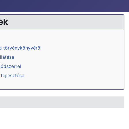
ek
ka törvénykönyvéről
llátása
módszerrel
 fejlesztése