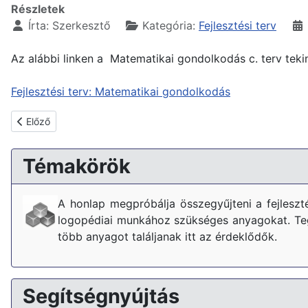
Részletek
Írta:
Szerkesztő
Kategória:
Fejlesztési terv
Az alábbi linken a Matematikai gondolkodás c. terv tekint
Fejlesztési terv: Matematikai gondolkodás
Előző cikk: Egyéni terv: Figyelemfejlesztés
Előző
Témakörök
A honlap megpróbálja összegyűjteni a fejlesz
logopédiai munkához szükséges anyagokat. Tegy
több anyagot találjanak itt az érdeklődők.
Segítségnyújtás