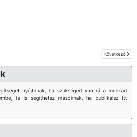
Következő cikk: 
Következő
k
gítséget nyújtanak, ha szükséged van rá a munkád
embe, te is segíthetsz másoknak, ha publikálsz itt