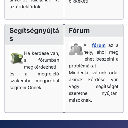
cikkeket!
az érdeklődők.
Segítségnyújtá
Fórum
s
A
fórum
az a
hely, ahol meg
Ha kérdése van,
lehet beszélni a
a fórumban
problémákat.
megkérdezheti
Mindenkit várunk oda,
és a megfelelő
akinek kérdése van
szakember megpróbál
vagy segítséget
segíteni Önnek!
szeretne nyújtani
másoknak.