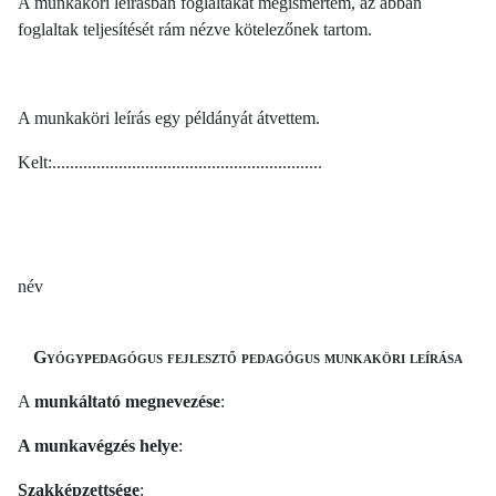
A munkaköri leírásban foglaltakat megismertem, az abban
foglaltak teljesítését rám nézve kötelezőnek tartom.
A munkaköri leírás egy példányát átvettem.
Kelt:.............................................................
név
Gyógypedagógus fejlesztő pedagógus munkaköri leírása
A
munkáltató megnevezése
:
A munkavégzés helye
:
Szakképzettsége
: