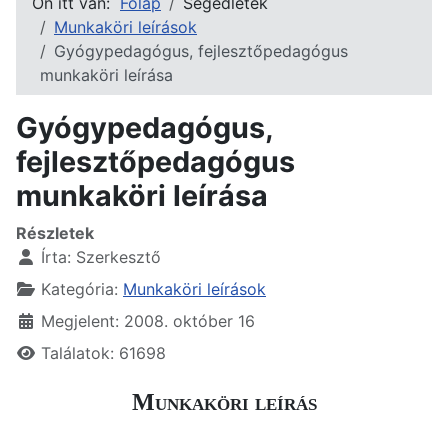
Ön itt van:
Főlap
Segédletek
Munkaköri leírások
Gyógypedagógus, fejlesztőpedagógus
munkaköri leírása
Gyógypedagógus,
fejlesztőpedagógus
munkaköri leírása
Részletek
Írta:
Szerkesztő
Kategória:
Munkaköri leírások
Megjelent: 2008. október 16
Találatok: 61698
Munkaköri leírás