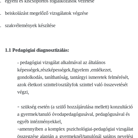
.
egyéni és kiscsoportos foglalkozások vezetése
.
beiskolázást megelőző vizsgálatok végzése
.
szakvélemények készítése
1.1 Pedagógiai diagnosztizálás:
-
pedagógiai vizsgálat alkalmával az általános
képességek,részképességek,figyelem ,emlékezet,
gondolkodás, taníthatóság, tantárgyi ismeretek felmérését,
azok életkori szinttel/osztályfok szinttel való összevetését
,
végzi
-
szükség esetén (a szülő hozzájárulása mellett) konzultáció
a gyermek/tanuló óvodapedagógusával, pedagógusával és
,
egyéb intézményekkel
-
amennyiben a komplex pszichológiai-pedagógiai vizsgálat
összegzése alapján a gyermeknél/tanulónál sajátos nevelési