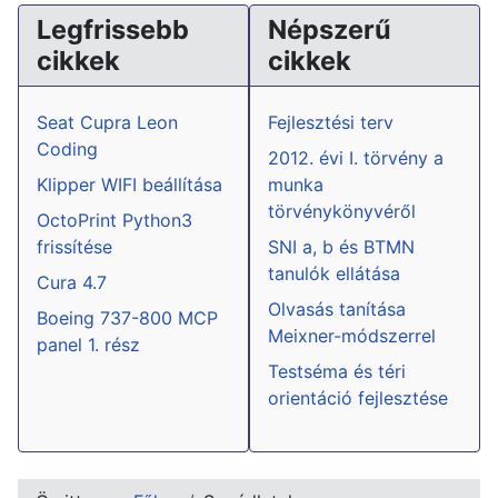
Legfrissebb
Népszerű
cikkek
cikkek
Seat Cupra Leon
Fejlesztési terv
Coding
2012. évi I. törvény a
Klipper WIFI beállítása
munka
törvénykönyvéről
OctoPrint Python3
frissítése
SNI a, b és BTMN
tanulók ellátása
Cura 4.7
Olvasás tanítása
Boeing 737-800 MCP
Meixner-módszerrel
panel 1. rész
Testséma és téri
orientáció fejlesztése