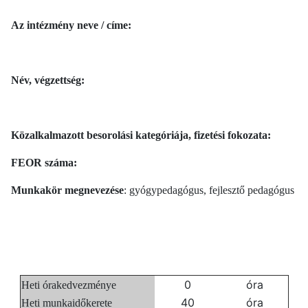
Az intézmény neve / címe:
Név, végzettség:
Közalkalmazott besorolási kategóriája, fizetési fokozata:
FEOR száma:
Munkakör megnevezése
: gyógypedagógus, fejlesztő pedagógus
0
óra
Heti órakedvezménye
40
óra
Heti munkaidőkerete