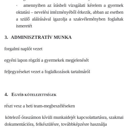
·
amennyiben az írásbeli vizsgálati kérelem a gyermek
oktatási – nevelési intézményéből érkezik, abban az esetben
a szülő aláírásával igazolja a szakvéleményben foglaltak
ismeretét
3.
ADMINISZTRATÍV MUNKA
forgalmi naplót vezet
egyéni lapon rögzíti a gyermekek megjelenését
feljegyzéseket vezet a foglalkozások tartalmáról
4.
Egyéb kötelezettségek
részt vesz a heti team-megbeszéléseken
kötelező óraszámon kívüli munkaidejét kapcsolattartásra, szakmai
dokumentációra, felkészülésre, továbbképzésre használja