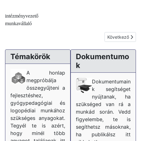
intézményvezető
munkavállaló
Következő cikk:
Következő
Témakörök
Dokumentumo
k
A honlap
megpróbálja
Dokumentumain
összegyűjteni a
k segítséget
fejlesztéshez,
nyújtanak, ha
gyógypedagógiai és
szükséged van rá a
logopédiai munkához
munkád során. Vedd
szükséges anyagokat.
figyelembe, te is
Tegyél te is azért,
segíthetsz másoknak,
hogy minél több
ha publikálsz itt
anyagot találjanak itt