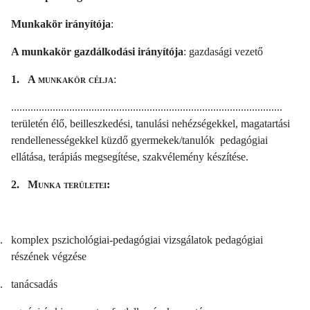
Munkakör irányítója
:
A munkakör gazdálkodási irányítója
: gazdasági vezető
1.
A munkakör célja
:
..................................................................................................
területén élő, beilleszkedési, tanulási nehézségekkel, magatartási
rendellenességekkel küzdő gyermekek/tanulók pedagógiai
ellátása, terápiás megsegítése, szakvélemény készítése.
2.
Munka területei:
.
komplex pszichológiai-pedagógiai vizsgálatok pedagógiai
részének végzése
.
tanácsadás