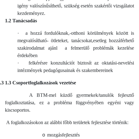
igény valószínűsíthető, szükség esetén szakértői vizsgálatot
kezdeményez.
1.2 Tanácsadás
·
a hozzá fordulóknak,-otthoni körülmények között is
megvalósítható- ötleteket, tanácsokat,esetleg hozzáférhető
szakirodalmat ajánl a felmerülő problémák kezelése
érdekében
·
felkérésre konzultációt biztosít az oktatási-nevelési
intézmények pedagógusainak és szakembereinek
.3
1.3 Csoportfoglalkozások vezetése
A BTM-mel küzdő gyermekek/tanulók fejlesztő
foglalkoztatása, ez a probléma függvényében egyéni vagy
kiscsoportos.
A foglalkozásokon az alábbi főbb területek fejlesztése történik:
mozgásfejlesztés
o