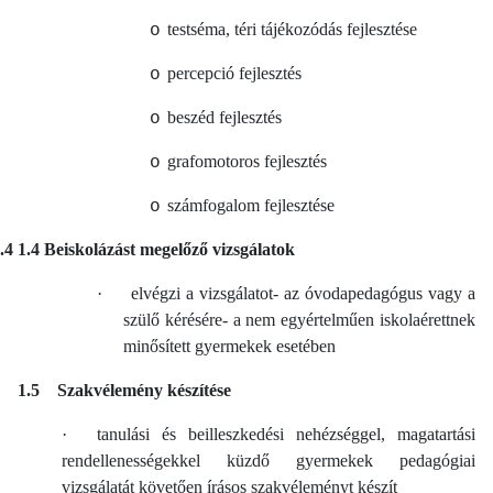
testséma, téri tájékozódás fejlesztése
o
percepció fejlesztés
o
beszéd fejlesztés
o
grafomotoros fejlesztés
o
számfogalom fejlesztése
o
.4
1.4 Beiskolázást megelőző vizsgálatok
·
elvégzi a vizsgálatot- az óvodapedagógus vagy a
szülő kérésére- a nem egyértelműen iskolaérettnek
minősített gyermekek esetében
1.5 Szakvélemény készítése
·
tanulási és beilleszkedési nehézséggel, magatartási
rendellenességekkel küzdő gyermekek pedagógiai
vizsgálatát követően írásos szakvéleményt készít