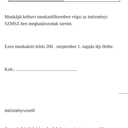
Munkáját kéthavi munkaidőkeretben végzi az intézményi
SZMSZ-ben meghatározottak szerint.
Ezen munkaköri leírás 200 . szeptember 1. napján lép életbe.
Kelt.: ......................................................
........
intézményvezető