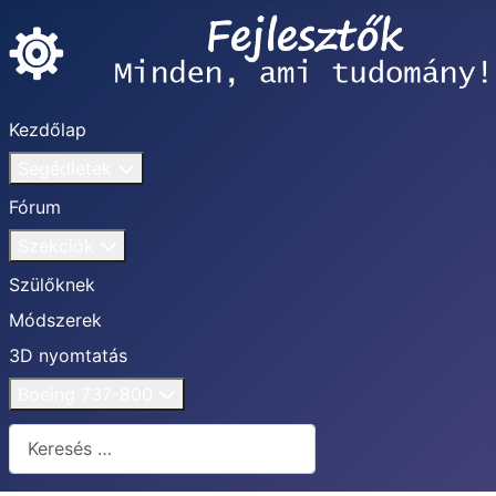
Kezdőlap
Segédletek
Fórum
Szekciók
Szülőknek
Módszerek
3D nyomtatás
Boeing 737-800
Keresés...