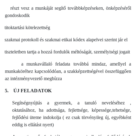
részt vesz a munkáját segítő továbbképzéseken, önképzéséről
gondoskodik
titoktartási kötelezettség
szakmai protokoll és szakmai etikai kódex alapelvei szerint jár el
tiszteletben tartja a hozzá fordulók méltóságát, személyiségi jogait
a munkavállaló feladata továbbá mindaz, amellyel a
munkaköréhez kapcsolódóan, a szakképzettségével összefüggően
az intézményvezető megbízza
5.
ÚJ FELADATOK
Segítségnyújtás a gyermek, a tanuló neveléséhez ,
oktatásához, ha adottsága, fejlettsége, képessége,tehetsége,
fejlődési üteme indokolja ( ez csak törvényileg új, egyébként
eddig is ellátást nyert)