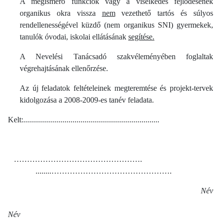
A megismerő funkciók vagy a viselkedés fejlődésének
organikus okra vissza
nem
vezethető tartós és súlyos
rendellenességével küzdő (nem organikus SNI) gyermekek,
tanulók óvodai, iskolai ellátásának
segítése.
A Nevelési Tanácsadó szakvéleményében foglaltak
végrehajtásának ellenőrzése.
Az új feladatok feltételeinek megteremtése és projekt-tervek
kidolgozása a 2008-2009-es tanév feladata.
Kelt:.....................................................................
………………………………………….
........……………………………………….
Név
Név