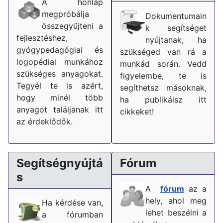
A honlap
megpróbálja
Dokumentumain
összegyűjteni a
k segítséget
fejlesztéshez,
nyújtanak, ha
gyógypedagógiai és
szükséged van rá a
logopédiai munkához
munkád során. Vedd
szükséges anyagokat.
figyelembe, te is
Tegyél te is azért,
segíthetsz másoknak,
hogy minél több
ha publikálsz itt
anyagot találjanak itt
cikkeket!
az érdeklődők.
Segítségnyújtá
Fórum
s
A
fórum
az a
hely, ahol meg
Ha kérdése van,
lehet beszélni a
a fórumban