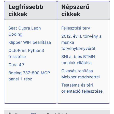
Legfrissebb
Népszerű
cikkek
cikkek
Seat Cupra Leon
Fejlesztési terv
Coding
2012. évi I. törvény a
Klipper WIFI beállítása
munka
törvénykönyvéről
OctoPrint Python3
frissítése
SNI a, b és BTMN
tanulók ellátása
Cura 4.7
Olvasás tanítása
Boeing 737-800 MCP
Meixner-módszerrel
panel 1. rész
Testséma és téri
orientáció fejlesztése