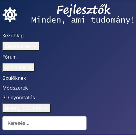
Kezdőlap
Segédletek
Fórum
Szekciók
Szülőknek
Módszerek
3D nyomtatás
Boeing 737-800
Keresés...