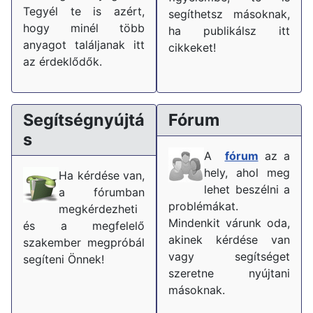
Tegyél te is azért,
segíthetsz másoknak,
hogy minél több
ha publikálsz itt
anyagot találjanak itt
cikkeket!
az érdeklődők.
Segítségnyújtá
Fórum
s
A
fórum
az a
hely, ahol meg
Ha kérdése van,
lehet beszélni a
a fórumban
problémákat.
megkérdezheti
Mindenkit várunk oda,
és a megfelelő
akinek kérdése van
szakember megpróbál
vagy segítséget
segíteni Önnek!
szeretne nyújtani
másoknak.