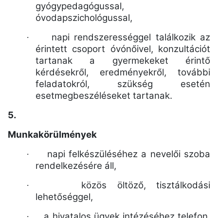
gyógypedagógussal,
óvodapszichológussal,
napi rendszerességgel találkozik az
·
érintett csoport óvónőivel, konzultációt
tartanak a gyermekeket érintő
kérdésekről, eredményekről, további
feladatokról, szükség esetén
esetmegbeszéléseket tartanak.
5.
Munkakörülmények
napi felkészüléséhez a nevelői szoba
·
rendelkezésére áll,
közös öltöző, tisztálkodási
·
lehetőséggel,
a hivatalos ügyek intézéséhez telefon,
·