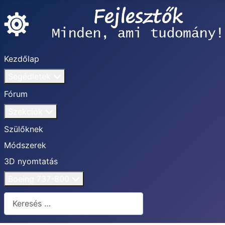
Kezdőlap
Segédletek
Fórum
Szekciók
Szülőknek
Módszerek
3D nyomtatás
Boeing 737-800
Keresés...