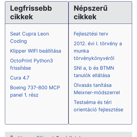
Legfrissebb
Népszerű
cikkek
cikkek
Seat Cupra Leon
Fejlesztési terv
Coding
2012. évi I. törvény a
Klipper WIFI beállítása
munka
törvénykönyvéről
OctoPrint Python3
frissítése
SNI a, b és BTMN
tanulók ellátása
Cura 4.7
Olvasás tanítása
Boeing 737-800 MCP
Meixner-módszerrel
panel 1. rész
Testséma és téri
orientáció fejlesztése