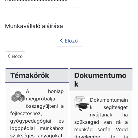
…………………………………………
Munkavállaló aláírása
Előző
Előző cikk: Gyógypedagógus, fejlesztőpedagógus munkaköri leí
Előző
Témakörök
Dokumentumo
k
A honlap
megpróbálja
Dokumentumain
összegyűjteni a
k segítséget
fejlesztéshez,
nyújtanak, ha
gyógypedagógiai és
szükséged van rá a
logopédiai munkához
munkád során. Vedd
szükséges anyagokat.
figyelembe, te is