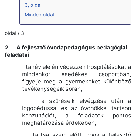
3, oldal
Minden oldal
oldal / 3
2.
A fejlesztő óvodapedagógus pedagógiai
feladatai
tanév elején végezzen hospitálásokat a
·
mindenkor esedékes csoportban,
figyelje meg a gyermekeket különböző
tevékenységeik során,
a szűréseik elvégzése után a
·
logopédussal és az óvónőkkel tartson
konzultációt, a feladatok pontos
meghatározása érdekében,
tartsa szem előtt, hogy a fejlesztő
·