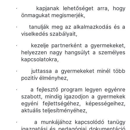
kapjanak lehetőséget arra, hogy
·
önmagukat megismerjék,
tanulják meg az alkalmazkodás és a
·
viselkedés szabályait,
kezelje partnerként a gyermekeket,
·
helyezzen nagy hangsúlyt a személyes
kapcsolatokra,
juttassa a gyermekeket minél több
·
pozitív élményhez,
a fejlesztő program legyen egyénre
·
szabott, mindig igazodjon a gyermekek
egyéni fejlettségéhez, képességeihez,
aktuális teljesítményéhez,
a munkájához kapcsolódó tanügy
·
igazgatási és pedagógiai dokumentáció