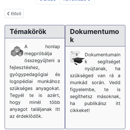
Előző cikk: Gyógypedagógus, fejlesztőpedagógus munkaköri leí
Előző
Témakörök
Dokumentumo
k
A honlap
megpróbálja
Dokumentumain
összegyűjteni a
k segítséget
fejlesztéshez,
nyújtanak, ha
gyógypedagógiai és
szükséged van rá a
logopédiai munkához
munkád során. Vedd
szükséges anyagokat.
figyelembe, te is
Tegyél te is azért,
segíthetsz másoknak,
hogy minél több
ha publikálsz itt
anyagot találjanak itt
cikkeket!
az érdeklődők.