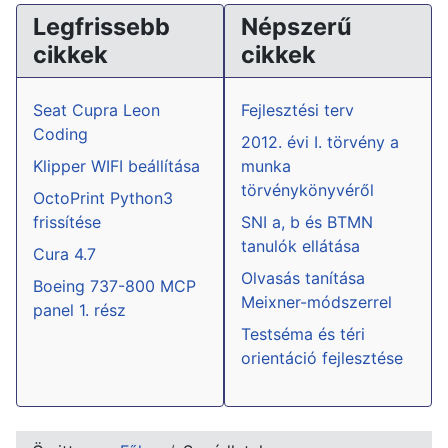
Legfrissebb
Népszerű
cikkek
cikkek
Seat Cupra Leon
Fejlesztési terv
Coding
2012. évi I. törvény a
Klipper WIFI beállítása
munka
törvénykönyvéről
OctoPrint Python3
frissítése
SNI a, b és BTMN
tanulók ellátása
Cura 4.7
Olvasás tanítása
Boeing 737-800 MCP
Meixner-módszerrel
panel 1. rész
Testséma és téri
orientáció fejlesztése