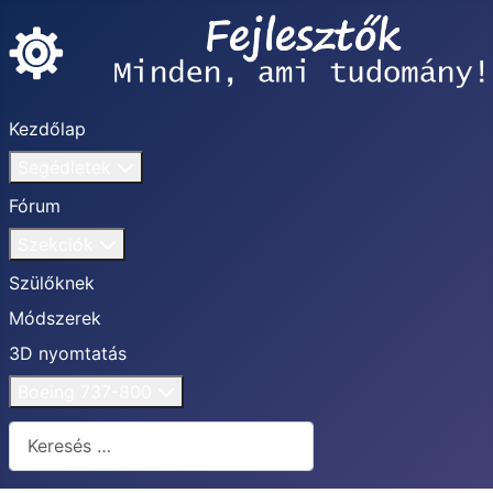
Kezdőlap
Segédletek
Fórum
Szekciók
Szülőknek
Módszerek
3D nyomtatás
Boeing 737-800
Keresés...