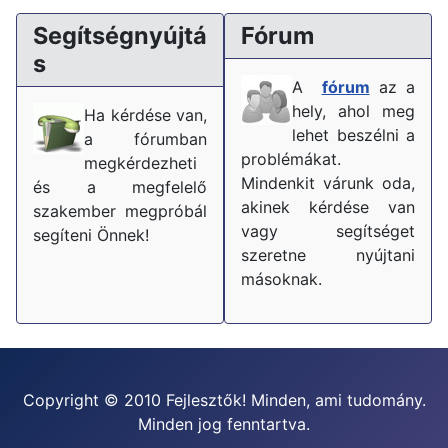
Segítségnyújtá
Fórum
s
A
fórum
az a
hely, ahol meg
Ha kérdése van,
lehet beszélni a
a fórumban
problémákat.
megkérdezheti
Mindenkit várunk oda,
és a megfelelő
akinek kérdése van
szakember megpróbál
vagy segítséget
segíteni Önnek!
szeretne nyújtani
másoknak.
Copyright © 2010 Fejlesztők! Minden, ami tudomány.
Minden jog fenntartva.