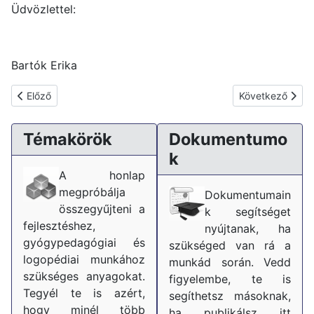
Üdvözlettel:
Bartók Erika
Előző cikk: Iskola-előkészítés játékosan
Következő cikk: 
Előző
Következő
Témakörök
Dokumentumo
k
A honlap
megpróbálja
Dokumentumain
összegyűjteni a
k segítséget
fejlesztéshez,
nyújtanak, ha
gyógypedagógiai és
szükséged van rá a
logopédiai munkához
munkád során. Vedd
szükséges anyagokat.
figyelembe, te is
Tegyél te is azért,
segíthetsz másoknak,
hogy minél több
ha publikálsz itt