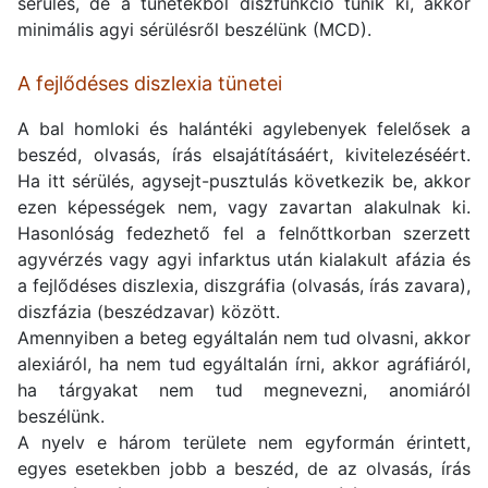
sérülés, de a tünetekből diszfunkció tűnik ki, akkor
minimális agyi sérülésről beszélünk (MCD).
A fejlődéses diszlexia tünetei
A bal homloki és halántéki agylebenyek felelősek a
beszéd, olvasás, írás elsajátításáért, kivitelezéséért.
Ha itt sérülés, agysejt-pusztulás következik be, akkor
ezen képességek nem, vagy zavartan alakulnak ki.
Hasonlóság fedezhető fel a felnőttkorban szerzett
agyvérzés vagy agyi infarktus után kialakult afázia és
a fejlődéses diszlexia, diszgráfia (olvasás, írás zavara),
diszfázia (beszédzavar) között.
Amennyiben a beteg egyáltalán nem tud olvasni, akkor
alexiáról, ha nem tud egyáltalán írni, akkor agráfiáról,
ha tárgyakat nem tud megnevezni, anomiáról
beszélünk.
A nyelv e három területe nem egyformán érintett,
egyes esetekben jobb a beszéd, de az olvasás, írás