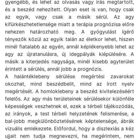
gyengébb, és lehet az olvasás vagy írás megtartott,
és a beszéd nehezített. Olyan eset is van, hogy csak
az egyik, vagy csak a másik sérül. Az agy
kifürkészhetetlensége miatt a terápia prognózisa előre
nehezen határozható meg. A gyógyulást ígérő
tényezők közül az egyik talán az életkor lehet, hiszen
minél fiatalabb az egyén, annál képlékenyebb lehet az
agy az újratanulásra, új idegpályák kiépülésére. A
másik a kiterjedés nagysága, minél kisebb agyterület
érintett a sérülés, annál jobb a prognózis.
A halántéklebeny sérülése megértési zavarokat
okozhat, mind beszédbelit, mind az írott nyelv
megértését. A homloklebeny a beszéd kivitelezéséért
felelős. Az agy más területeinek sérülésekor különféle
képességek veszhetnek el, ezek a térbeli tájékozódás,
az irányok, a test térbeli helyzetének felismerése, a
bal-jobb megkülönböztetésének képtelensége, ábrák
vizuális emlékezete. Előfordul, hogy a diszlexiás a kéz
ujjait nem tudja megnevezni, ha megérintem, nem