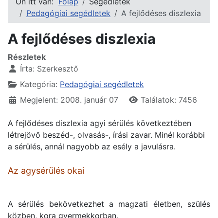
Ön itt van:
Főlap
Segédletek
Pedagógiai segédletek
A fejlődéses diszlexia
A fejlődéses diszlexia
Részletek
Írta:
Szerkesztő
Kategória:
Pedagógiai segédletek
Megjelent: 2008. január 07
Találatok: 7456
A fejlődéses diszlexia agyi sérülés következtében
létrejövő beszéd-, olvasás-, írási zavar. Minél korábbi
a sérülés, annál nagyobb az esély a javulásra.
Az agysérülés okai
A sérülés bekövetkezhet a magzati életben, szülés
közben, kora gyermekkorban.