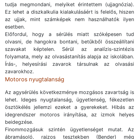
tudja megmondani, melyiket érintettem (ujjagnózia).
Ez lehet a diszkalkulia kialakulásáért is felelős, hiszen
az ujjak, mint számképek nem használhatók ilyen
esetben.
Előfordul, hogy a sérülés miatt szóképesen tud
olvasni, de hangokra bontani, betűkből összeállítani
szavakat képtelen. Sérül az analízis-szintézis
folyamata, mely az olvasástanítás alapja az iskolában.
Írás-, helyesírási zavarok társulnak az olvasási
zavarokhoz.
Motoros nyugtalanság
Az agysérülés következménye mozgásos zavartság is
lehet. Ideges nyugtalanság, ügyetlenség, fékezetlen
ösztökélés jellemzi ezeket a gyerekeket. Hibás az
idegrendszer motoros irányítása, az izmok helyes
beidegzése.
Finommozgásuk szintén ügyetlenséget mutat. Az
ábramásoló, rajzos tesztekben (Bender) még