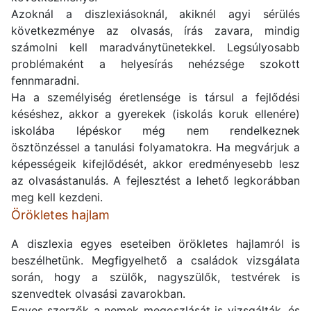
Azoknál a diszlexiásoknál, akiknél agyi sérülés
következménye az olvasás, írás zavara, mindig
számolni kell maradványtünetekkel. Legsúlyosabb
problémaként a helyesírás nehézsége szokott
fennmaradni.
Ha a személyiség éretlensége is társul a fejlődési
késéshez, akkor a gyerekek (iskolás koruk ellenére)
iskolába lépéskor még nem rendelkeznek
ösztönzéssel a tanulási folyamatokra. Ha megvárjuk a
képességeik kifejlődését, akkor eredményesebb lesz
az olvasástanulás. A fejlesztést a lehető legkorábban
meg kell kezdeni.
Örökletes hajlam
A diszlexia egyes eseteiben örökletes hajlamról is
beszélhetünk. Megfigyelhető a családok vizsgálata
során, hogy a szülők, nagyszülők, testvérek is
szenvedtek olvasási zavarokban.
Egyes szerzők a nemek megoszlását is vizsgálták, és