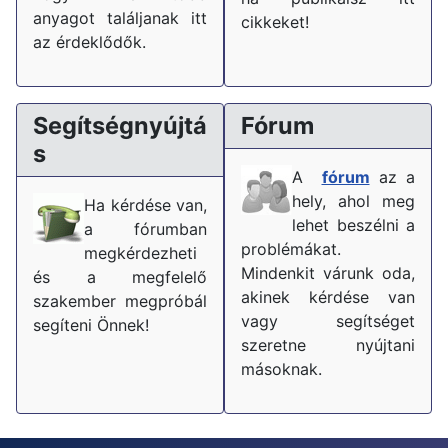
anyagot találjanak itt
cikkeket!
az érdeklődők.
Segítségnyújtá
Fórum
s
A
fórum
az a
hely, ahol meg
Ha kérdése van,
lehet beszélni a
a fórumban
problémákat.
megkérdezheti
Mindenkit várunk oda,
és a megfelelő
akinek kérdése van
szakember megpróbál
vagy segítséget
segíteni Önnek!
szeretne nyújtani
másoknak.