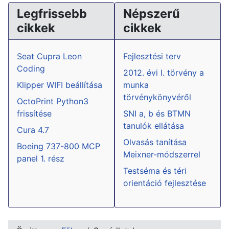
Legfrissebb
Népszerű
cikkek
cikkek
Seat Cupra Leon
Fejlesztési terv
Coding
2012. évi I. törvény a
Klipper WIFI beállítása
munka
törvénykönyvéről
OctoPrint Python3
frissítése
SNI a, b és BTMN
tanulók ellátása
Cura 4.7
Olvasás tanítása
Boeing 737-800 MCP
Meixner-módszerrel
panel 1. rész
Testséma és téri
orientáció fejlesztése