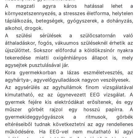
A magzati agyra káros hatással lehet a
környezetszennyezés, a stresszes életforma, helytelen
táplálkozás, betegségek, gyógyszerek, a dohányzás,
alkohol, drogok.
A szülési sérülések a szülőcsatornán való
áthaladáskor, fogós, vákuumos szüléseknél érhetik az
újszülöttet. Sokszor előfordul a köldökzsinór nyakra
tekeredése miatti oxigénhiányos állapot is, mely
agysejtek pusztulásával jár.
Kora gyermekkorban a lázas eszméletvesztés, az
agyhártya-, agyvelőgyulladások nagyon veszélyesek.
Az agysérülés az agyhullámok finom vizsgálatával
kimutatható, ez az úgynevezett EEG vizsgálat. A
gyermek fejére kis elektródákat erősítenek, és egy
műszer görbét rajzol egy hosszú papírra. A
gyermekideggyógyászok a ritmusok, görbék
eltéréseiből tudnak következtetni az agy rendellenes
működésére. Ha EEG-vel nem mutatható ki agyi