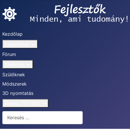
Kezdőlap
Segédletek
Fórum
Szekciók
Szülőknek
Módszerek
3D nyomtatás
Boeing 737-800
Keresés...