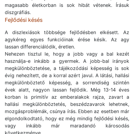
magasabb életkorban is sok hibát vétenek. Írásuk
diszgráfiás.
Fejlődési késés
A diszlexiások többsége fejlődésben elkésett. Az
agykéreg egyes funkcióinak érése késik. Az agy
lassan differenciálódik, éretlen.
Nehezen tisztul le, hogy a jobb vagy a bal kezét
használja-e inkább a gyermek. A jobb-bal irányok
megkülönböztetése, a tájékozódási képesség is sok
évig nehezített, de a korral azért javul. A látási, hallási
megkülönböztető képesség, a sorrendiség szintén
évek alatt, nagyon lassan fejlődik. Még 13-14 éves
korban is primitív az emberalakok rajza, zavart a
hallási megkülönböztetés, beszédzavarok lehetnek,
mozgásproblémák, csúnya írás. Ebben az esetben már
elgondolkodtató, hogy ez még mindig fejlődési késés,
vagy inkább már maradandó károsodás
következménye.