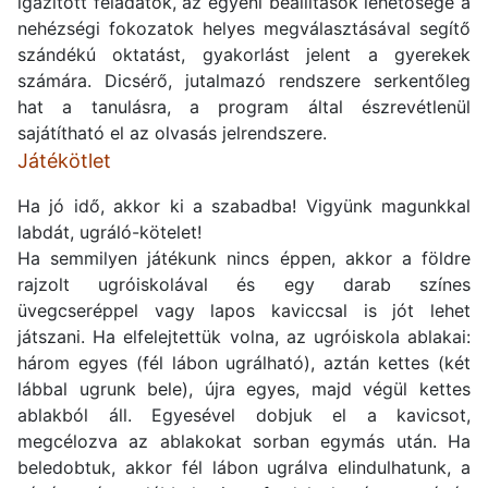
igazított feladatok, az egyéni beállítások lehetősége a
nehézségi fokozatok helyes megválasztásával segítő
szándékú oktatást, gyakorlást jelent a gyerekek
számára. Dicsérő, jutalmazó rendszere serkentőleg
hat a tanulásra, a program által észrevétlenül
sajátítható el az olvasás jelrendszere.
Játékötlet
Ha jó idő, akkor ki a szabadba! Vigyünk magunkkal
labdát, ugráló-kötelet!
Ha semmilyen játékunk nincs éppen, akkor a földre
rajzolt ugróiskolával és egy darab színes
üvegcseréppel vagy lapos kaviccsal is jót lehet
játszani. Ha elfelejtettük volna, az ugróiskola ablakai:
három egyes (fél lábon ugrálható), aztán kettes (két
lábbal ugrunk bele), újra egyes, majd végül kettes
ablakból áll. Egyesével dobjuk el a kavicsot,
megcélozva az ablakokat sorban egymás után. Ha
beledobtuk, akkor fél lábon ugrálva elindulhatunk, a