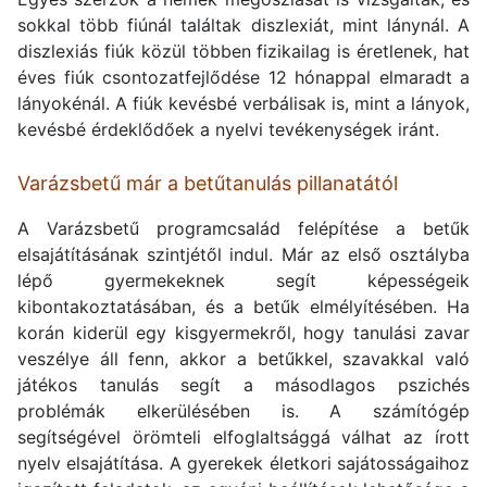
sokkal több fiúnál találtak diszlexiát, mint lánynál. A
diszlexiás fiúk közül többen fizikailag is éretlenek, hat
éves fiúk csontozatfejlődése 12 hónappal elmaradt a
lányokénál. A fiúk kevésbé verbálisak is, mint a lányok,
kevésbé érdeklődőek a nyelvi tevékenységek iránt.
Varázsbetű már a betűtanulás pillanatától
A Varázsbetű programcsalád felépítése a betűk
elsajátításának szintjétől indul. Már az első osztályba
lépő gyermekeknek segít képességeik
kibontakoztatásában, és a betűk elmélyítésében. Ha
korán kiderül egy kisgyermekről, hogy tanulási zavar
veszélye áll fenn, akkor a betűkkel, szavakkal való
játékos tanulás segít a másodlagos pszichés
problémák elkerülésében is. A számítógép
segítségével örömteli elfoglaltsággá válhat az írott
nyelv elsajátítása. A gyerekek életkori sajátosságaihoz