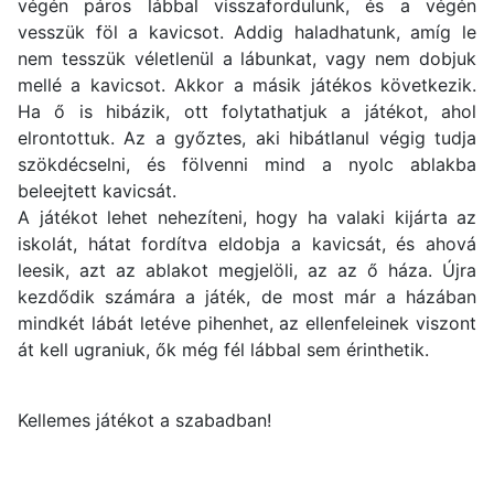
végén páros lábbal visszafordulunk, és a végén
vesszük föl a kavicsot. Addig haladhatunk, amíg le
nem tesszük véletlenül a lábunkat, vagy nem dobjuk
mellé a kavicsot. Akkor a másik játékos következik.
Ha ő is hibázik, ott folytathatjuk a játékot, ahol
elrontottuk. Az a győztes, aki hibátlanul végig tudja
szökdécselni, és fölvenni mind a nyolc ablakba
beleejtett kavicsát.
A játékot lehet nehezíteni, hogy ha valaki kijárta az
iskolát, hátat fordítva eldobja a kavicsát, és ahová
leesik, azt az ablakot megjelöli, az az ő háza. Újra
kezdődik számára a játék, de most már a házában
mindkét lábát letéve pihenhet, az ellenfeleinek viszont
át kell ugraniuk, ők még fél lábbal sem érinthetik.
Kellemes játékot a szabadban!