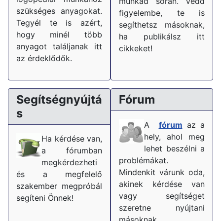
munkád során. Vedd
szükséges anyagokat.
figyelembe, te is
Tegyél te is azért,
segíthetsz másoknak,
hogy minél több
ha publikálsz itt
anyagot találjanak itt
cikkeket!
az érdeklődők.
Segítségnyújtá
Fórum
s
A
fórum
az a
hely, ahol meg
Ha kérdése van,
lehet beszélni a
a fórumban
problémákat.
megkérdezheti
Mindenkit várunk oda,
és a megfelelő
akinek kérdése van
szakember megpróbál
vagy segítséget
segíteni Önnek!
szeretne nyújtani
másoknak.