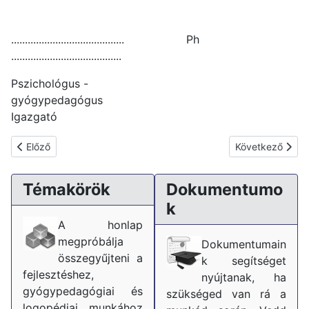
......................................... Ph
........................................
Pszichológus -
gyógypedagógus
Igazgató
Előző cikk: A fejlődéses diszlexia
Következő cikk: 
Előző
Következő
Témakörök
Dokumentumo
k
A honlap
megpróbálja
Dokumentumain
összegyűjteni a
k segítséget
fejlesztéshez,
nyújtanak, ha
gyógypedagógiai és
szükséged van rá a
logopédiai munkához