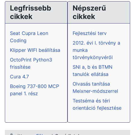
Legfrissebb
Népszerű
cikkek
cikkek
Seat Cupra Leon
Fejlesztési terv
Coding
2012. évi I. törvény a
Klipper WIFI beállítása
munka
törvénykönyvéről
OctoPrint Python3
frissítése
SNI a, b és BTMN
tanulók ellátása
Cura 4.7
Olvasás tanítása
Boeing 737-800 MCP
Meixner-módszerrel
panel 1. rész
Testséma és téri
orientáció fejlesztése