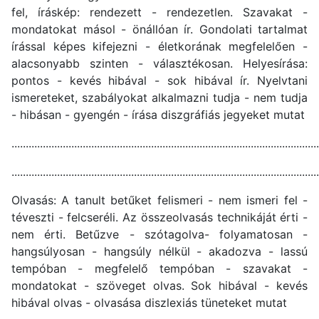
fel, íráskép: rendezett - rendezetlen. Szavakat -
mondatokat másol - önállóan ír. Gondolati tartalmat
írással képes kifejezni - életkorának megfelelően -
alacsonyabb szinten - választékosan. Helyesírása:
pontos - kevés hibával - sok hibával ír. Nyelvtani
ismereteket, szabályokat alkalmazni tudja - nem tudja
- hibásan - gyengén - írása diszgráfiás jegyeket mutat
............................................................................................................
............................................................................................................
Olvasás: A tanult betűket felismeri - nem ismeri fel -
téveszti - felcseréli. Az összeolvasás technikáját érti -
nem érti. Betűzve - szótagolva- folyamatosan -
hangsúlyosan - hangsúly nélkül - akadozva - lassú
tempóban - megfelelő tempóban - szavakat -
mondatokat - szöveget olvas. Sok hibával - kevés
hibával olvas - olvasása diszlexiás tüneteket mutat