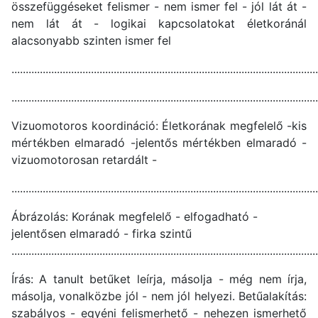
összefüggéseket felismer - nem ismer fel - jól lát át -
nem lát át - logikai kapcsolatokat életkoránál
alacsonyabb szinten ismer fel
............................................................................................................
............................................................................................................
Vizuomotoros koordináció: Életkorának megfelelő -kis
mértékben elmaradó -jelentős mértékben elmaradó -
vizuomotorosan retardált -
............................................................................................................
Ábrázolás: Korának megfelelő - elfogadható -
jelentősen elmaradó - firka szintű
............................................................................................................
Írás: A tanult betűket leírja, másolja - még nem írja,
másolja, vonalközbe jól - nem jól helyezi. Betűalakítás:
szabályos - egyéni felismerhető - nehezen ismerhető