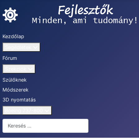
Kezdőlap
Segédletek
Fórum
Szekciók
Szülőknek
Módszerek
3D nyomtatás
Boeing 737-800
Keresés...