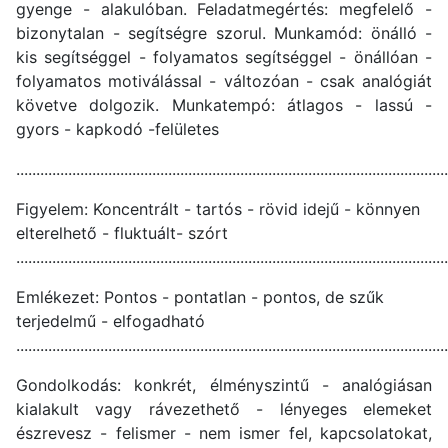
gyenge - alakulóban. Feladatmegértés: megfelelő -
bizonytalan - segítségre szorul. Munkamód: önálló -
kis segítséggel - folyamatos segítséggel - önállóan -
folyamatos motiválással - változóan - csak analógiát
követve dolgozik. Munkatempó: átlagos - lassú -
gyors - kapkodó -felületes
............................................................................................................
Figyelem: Koncentrált - tartós - rövid idejű - könnyen
elterelhető - fluktuált- szórt
............................................................................................................
Emlékezet: Pontos - pontatlan - pontos, de szűk
terjedelmű - elfogadható
............................................................................................................
Gondolkodás: konkrét, élményszintű - analógiásan
kialakult vagy rávezethető - lényeges elemeket
észrevesz - felismer - nem ismer fel, kapcsolatokat,