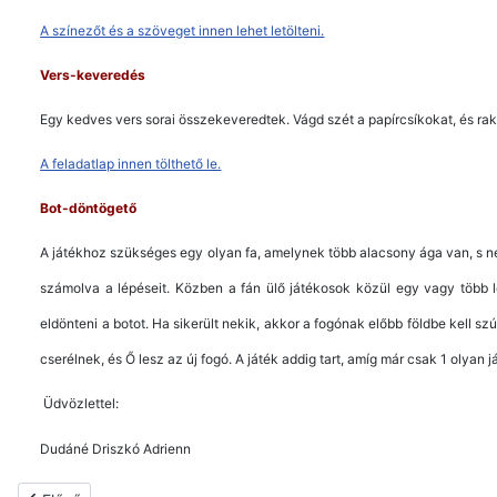
A színezőt és a szöveget innen lehet letölteni.
Vers-keveredés
Egy kedves vers sorai összekeveredtek. Vágd szét a papírcsíkokat, és ra
A feladatlap innen tölthető le.
Bot-döntögető
A játékhoz szükséges egy olyan fa, amelynek több alacsony ága van, s ne
számolva a lépéseit. Közben a fán ülő játékosok közül egy vagy több l
eldönteni a botot. Ha sikerült nekik, akkor a fogónak előbb földbe kell szú
cserélnek, és Ő lesz az új fogó. A játék addig tart, amíg már csak 1 olyan 
Üdvözlettel:
Dudáné Driszkó Adrienn