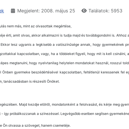
ek
Megjelent: 2008. május 25
Találatok: 5953
lás nem más, mint az olvasottak megértése,
 érti, amit olvas, akkor alkalmazni is tudja majd és továbbgondolni is. Ahhoz 
. Ekkor lesz ugyanis a legkisebb a valószínűsége annak, hogy gyermekének pr
gzottakkal kapcsolatban, vagy, ha a többieket figyeli, hogy mit is kell csináln
képes megtanulni, hogy nyelvtanilag helytelen mondatokat használ, rosszul tol
el Önben gyermeke beszédértésével kapcsolatban, feltétlenül keressenek fel e
, tanácsadásban is részesíti Önöket.
egészében. Majd kezdje elölről, mondatonként a felolvasást, és kérje meg gyerm
t - így próbálkozzanak a színezéssel. Legvégsőbb esetben segítsen gyermekéne
 ne Ön olvassa a szöveget, hanem csemetéje.