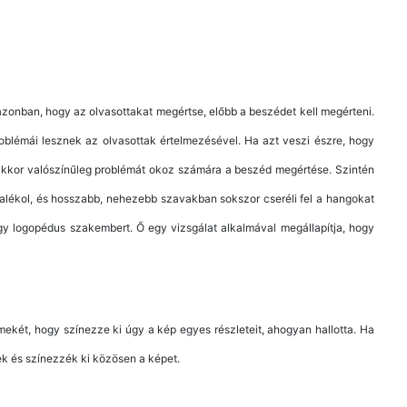
azonban, hogy az olvasottakat megértse, előbb a beszédet kell megérteni.
oblémái lesznek az olvasottak értelmezésével. Ha azt veszi észre, hogy
i, akkor valószínűleg problémát okoz számára a beszéd megértése. Szintén
dalékol, és hosszabb, nehezebb szavakban sokszor cseréli fel a hangokat
gy logopédus szakembert. Ő egy vizsgálat alkalmával megállapítja, hogy
ekét, hogy színezze ki úgy a kép egyes részleteit, ahogyan hallotta. Ha
k és színezzék ki közösen a képet.