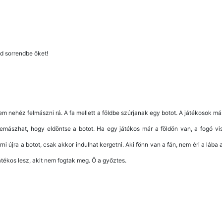
kd sorrendbe őket!
m nehéz felmászni rá. A fa mellett a földbe szúrjanak egy botot. A játékosok má
emászhat, hogy eldöntse a botot. Ha egy játékos már a földön van, a fogó vi
rni újra a botot, csak akkor indulhat kergetni. Aki fönn van a fán, nem éri a lába 
játékos lesz, akit nem fogtak meg. Ő a győztes.