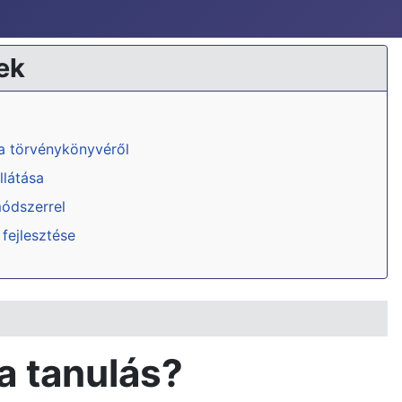
ek
ka törvénykönyvéről
llátása
módszerrel
 fejlesztése
a tanulás?