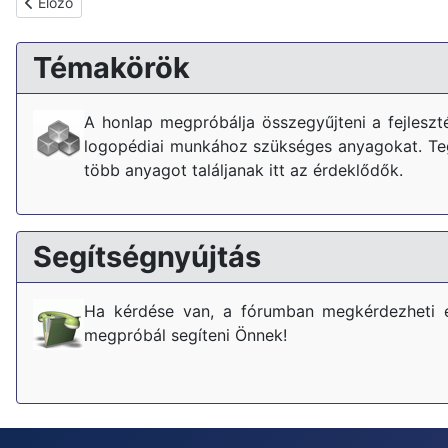
Előző cikk: Tudta, hogy a gyermekek 7 %-a nyelvi zavarral küzd
Előző
Témakörök
A honlap megpróbálja összegyűjteni a fejlesz
logopédiai munkához szükséges anyagokat. Tegy
több anyagot találjanak itt az érdeklődők.
Segítségnyújtás
Ha kérdése van, a fórumban megkérdezheti 
megpróbál segíteni Önnek!