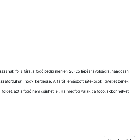
sszanak föl a fára, a fogó pedig menjen 20-25 lépés távolságra, hangosan
sszafordulhat, hogy kergesse. A fáról lemászott játékosok igyekezzenek
a földet, azt a fogó nem csípheti el. Ha megfog valakit a fogó, akkor helyet