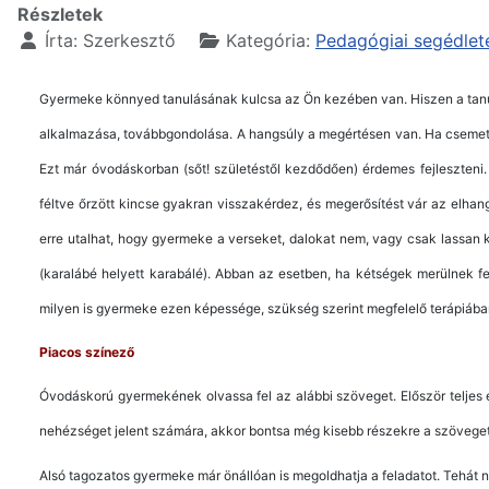
Részletek
Írta:
Szerkesztő
Kategória:
Pedagógiai segédlet
Gyermeke könnyed tanulásának kulcsa az Ön kezében van. Hiszen a tanu
alkalmazása, továbbgondolása. A hangsúly a megértésen van. Ha csemetéje
Ezt már óvodáskorban (sőt! születéstől kezdődően) érdemes fejleszteni
féltve őrzött kincse gyakran visszakérdez, és megerősítést vár az elhan
erre utalhat, hogy gyermeke a verseket, dalokat nem, vagy csak lassan 
(karalábé helyett karabálé). Abban az esetben, ha kétségek merülnek f
milyen is gyermeke ezen képessége, szükség szerint megfelelő terápiában
Piacos színező
Óvodáskorú gyermekének olvassa fel az alábbi szöveget. Először teljes 
nehézséget jelent számára, akkor bontsa még kisebb részekre a szövege
Alsó tagozatos gyermeke már önállóan is megoldhatja a feladatot. Tehát