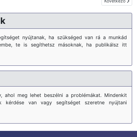
Következő cikk: 
Következő
k
gítséget nyújtanak, ha szükséged van rá a munkád
embe, te is segíthetsz másoknak, ha publikálsz itt
, ahol meg lehet beszélni a problémákat. Mindenkit
k kérdése van vagy segítséget szeretne nyújtani