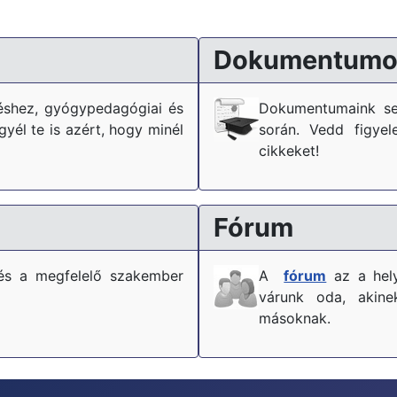
?
Dokumentumo
téshez, gyógypedagógiai és
Dokumentumaink se
él te is azért, hogy minél
során. Vedd figyel
cikkeket!
Fórum
és a megfelelő szakember
A
fórum
az a hely
várunk oda, akine
másoknak.