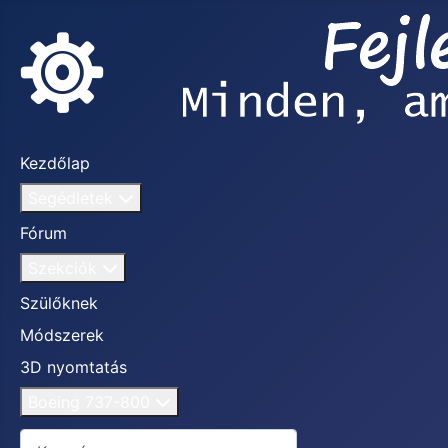
Kezdőlap
Segédletek
Fórum
Szekciók
Szülőknek
Módszerek
3D nyomtatás
Boeing 737-800
Keresés...