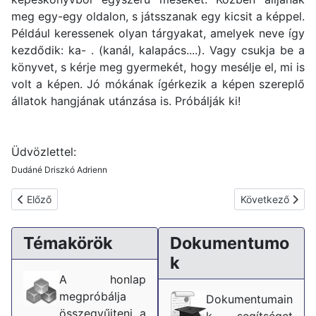
meg egy-egy oldalon, s játsszanak egy kicsit a képpel.
Például keressenek olyan tárgyakat, amelyek neve így
kezdődik: ka- . (kanál, kalapács....). Vagy csukja be a
könyvet, s kérje meg gyermekét, hogy mesélje el, mi is
volt a képen. Jó mókának ígérkezik a képen szereplő
állatok hangjának utánzása is. Próbálják ki!
Üdvözlettel:
Dudáné Driszkó Adrienn
Előző cikk: Hogyan lesz könnyebb gyermeke számára a tanulás
Következő cikk:
Előző
Következő
Témakörök
Dokumentumo
k
A honlap
megpróbálja
Dokumentumain
összegyűjteni a
k segítséget