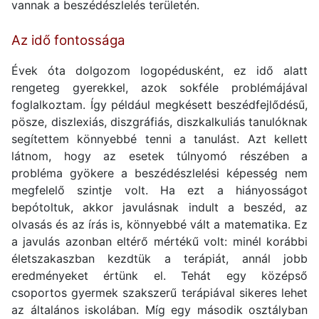
vannak a beszédészlelés területén.
Az idő fontossága
Évek óta dolgozom logopédusként, ez idő alatt
rengeteg gyerekkel, azok sokféle problémájával
foglalkoztam. Így például megkésett beszédfejlődésű,
pösze, diszlexiás, diszgráfiás, diszkalkuliás tanulóknak
segítettem könnyebbé tenni a tanulást. Azt kellett
látnom, hogy az esetek túlnyomó részében a
probléma gyökere a beszédészlelési képesség nem
megfelelő szintje volt. Ha ezt a hiányosságot
bepótoltuk, akkor javulásnak indult a beszéd, az
olvasás és az írás is, könnyebbé vált a matematika. Ez
a javulás azonban eltérő mértékű volt: minél korábbi
életszakaszban kezdtük a terápiát, annál jobb
eredményeket értünk el. Tehát egy középső
csoportos gyermek szakszerű terápiával sikeres lehet
az általános iskolában. Míg egy második osztályban