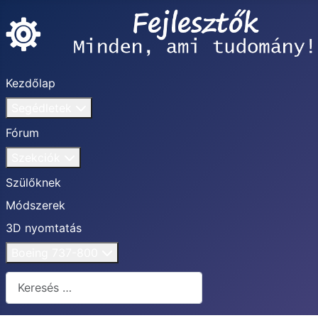
Kezdőlap
Segédletek
Fórum
Szekciók
Szülőknek
Módszerek
3D nyomtatás
Boeing 737-800
Keresés...