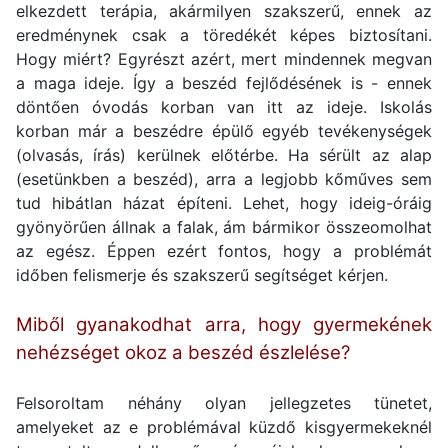
elkezdett terápia, akármilyen szakszerű, ennek az
eredménynek csak a töredékét képes biztosítani.
Hogy miért? Egyrészt azért, mert mindennek megvan
a maga ideje. Így a beszéd fejlődésének is - ennek
döntően óvodás korban van itt az ideje. Iskolás
korban már a beszédre épülő egyéb tevékenységek
(olvasás, írás) kerülnek előtérbe. Ha sérült az alap
(esetünkben a beszéd), arra a legjobb kőműves sem
tud hibátlan házat építeni. Lehet, hogy ideig-óráig
gyönyörűen állnak a falak, ám bármikor összeomolhat
az egész. Éppen ezért fontos, hogy a problémát
időben felismerje és szakszerű segítséget kérjen.
Miből gyanakodhat arra, hogy gyermekének
nehézséget okoz a beszéd észlelése?
Felsoroltam néhány olyan jellegzetes tünetet,
amelyeket az e problémával küzdő kisgyermekeknél