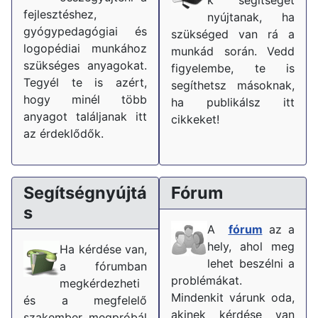
fejlesztéshez,
nyújtanak, ha
gyógypedagógiai és
szükséged van rá a
logopédiai munkához
munkád során. Vedd
szükséges anyagokat.
figyelembe, te is
Tegyél te is azért,
segíthetsz másoknak,
hogy minél több
ha publikálsz itt
anyagot találjanak itt
cikkeket!
az érdeklődők.
Segítségnyújtá
Fórum
s
A
fórum
az a
hely, ahol meg
Ha kérdése van,
lehet beszélni a
a fórumban
problémákat.
megkérdezheti
Mindenkit várunk oda,
és a megfelelő
akinek kérdése van
szakember megpróbál