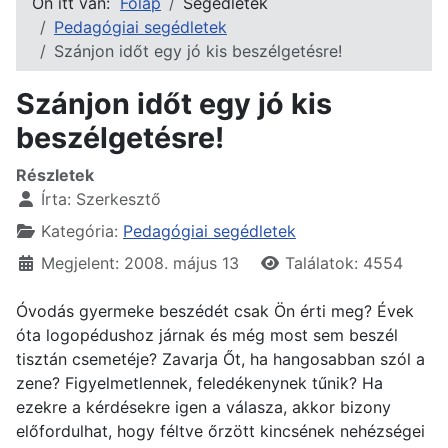
Ön itt van:
Főlap
Segédletek
Pedagógiai segédletek
Szánjon időt egy jó kis beszélgetésre!
Szánjon időt egy jó kis
beszélgetésre!
Részletek
Írta:
Szerkesztő
Kategória:
Pedagógiai segédletek
Megjelent: 2008. május 13
Találatok: 4554
Óvodás gyermeke beszédét csak Ön érti meg? Évek
óta logopédushoz járnak és még most sem beszél
tisztán csemetéje? Zavarja Őt, ha hangosabban szól a
zene? Figyelmetlennek, feledékenynek tűnik? Ha
ezekre a kérdésekre igen a válasza, akkor bizony
előfordulhat, hogy féltve őrzött kincsének nehézségei