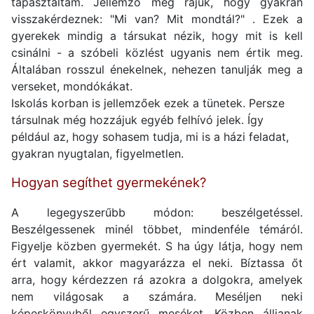
tapasztaltam. Jellemző még rájuk, hogy gyakran
visszakérdeznek: "Mi van? Mit mondtál?" . Ezek a
gyerekek mindig a társukat nézik, hogy mit is kell
csinálni - a szóbeli közlést ugyanis nem értik meg.
Általában rosszul énekelnek, nehezen tanulják meg a
verseket, mondókákat.
Iskolás korban is jellemzőek ezek a tünetek. Persze
társulnak még hozzájuk egyéb felhívó jelek. Így
például az, hogy sohasem tudja, mi is a házi feladat,
gyakran nyugtalan, figyelmetlen.
Hogyan segíthet gyermekének?
A legegyszerűbb módon: beszélgetéssel.
Beszélgessenek minél többet, mindenféle témáról.
Figyelje közben gyermekét. S ha úgy látja, hogy nem
ért valamit, akkor magyarázza el neki. Bíztassa őt
arra, hogy kérdezzen rá azokra a dolgokra, amelyek
nem világosak a számára. Meséljen neki
képeskönyvből egyszerű meséket. Közben álljanak