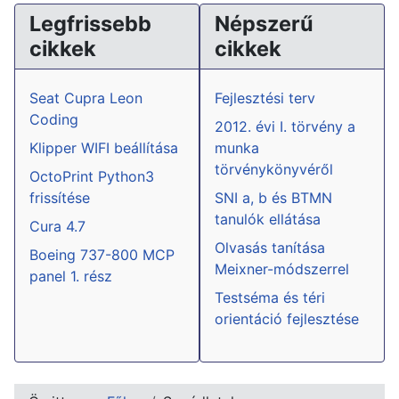
Legfrissebb
Népszerű
cikkek
cikkek
Seat Cupra Leon
Fejlesztési terv
Coding
2012. évi I. törvény a
Klipper WIFI beállítása
munka
törvénykönyvéről
OctoPrint Python3
frissítése
SNI a, b és BTMN
tanulók ellátása
Cura 4.7
Olvasás tanítása
Boeing 737-800 MCP
Meixner-módszerrel
panel 1. rész
Testséma és téri
orientáció fejlesztése