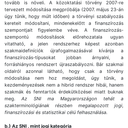
tovább is növeli. A közoktatási törvény 2007-re
tervezett módosítása megpróbálja (2007. május 23-án
úgy tűnik, hogy múlt időben) a törvényi szabályozás
kereteit módosítani, mindenekelőtt a finanszírozás
szempontjait figyelembe véve. A finanszírozás-
szempontú módosítások előrehozatala ugyan
vitatható, a jelen rendszerhez képest azonban
szakmaidefiníciók újrafogalmazásával kívánja a
finanszírozás-típusokat jobban árnyalni, a
forráshiányos rendszert újraszabályozni. Bár szakmai
oldalról azonnal látható, hogy csak a törvény
módosítása nem hoz megoldást, úgy tűnik, a
kezdeményezések nem a hibrid rendszer hibái, hanem
szakmák és fenntartók érdekütközései miatt buknak
meg.
Az SNI ma Magyarországon tehát a
szakterminológiának részben megalapozott jogi,
finanszírozási és statisztikai célú felhasználása.
b.) Az SNI , mint jogi kategória