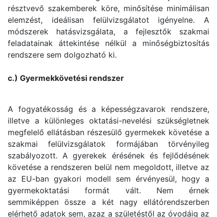
résztvevő szakemberek köre, minősítése minimálisan
elemzést, ideálisan felülvizsgálatot igényelne. A
módszerek hatásvizsgálata, a fejlesztők szakmai
feladatainak áttekintése nélkül a minőségbiztosítás
rendszere sem dolgozható ki.
c.) Gyermekkövetési rendszer
A fogyatékosság és a képességzavarok rendszere,
illetve a különleges oktatási-nevelési szükségletnek
megfelelő ellátásban részesülő gyermekek követése a
szakmai felülvizsgálatok formájában törvényileg
szabályozott. A gyerekek érésének és fejlődésének
követése a rendszeren belül nem megoldott, illetve az
az EU-ban gyakori modell sem érvényesül, hogy a
gyermekoktatási formát vált. Nem érnek
semmiképpen össze a két nagy ellátórendszerben
elérhető adatok sem, azaz a születéstől az óvodáig az