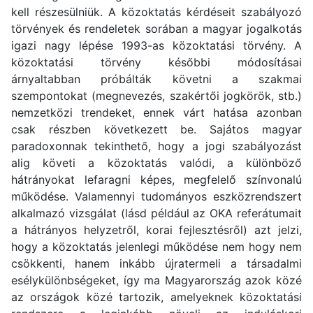
kell részesülniük. A közoktatás kérdéseit szabályozó
törvények és rendeletek sorában a magyar jogalkotás
igazi nagy lépése 1993-as közoktatási törvény. A
közoktatási törvény későbbi módosításai
árnyaltabban próbálták követni a szakmai
szempontokat (megnevezés, szakértői jogkörök, stb.)
nemzetközi trendeket, ennek várt hatása azonban
csak részben következett be. Sajátos magyar
paradoxonnak tekinthető, hogy a jogi szabályozást
alig követi a közoktatás valódi, a különböző
hátrányokat lefaragni képes, megfelelő színvonalú
működése. Valamennyi tudományos eszközrendszert
alkalmazó vizsgálat (lásd például az OKA referátumait
a hátrányos helyzetről, korai fejlesztésről) azt jelzi,
hogy a közoktatás jelenlegi működése nem hogy nem
csökkenti, hanem inkább újratermeli a társadalmi
esélykülönbségeket, így ma Magyarország azok közé
az országok közé tartozik, amelyeknek közoktatási