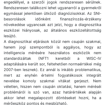
engedéllyel, a szerzői jogok rendszeresen sérülnek.
Rendszeresen találkozni lehet ugyanarról a gyermekről
egymással jelentősen ütköző diagnózisokkal. Az SNI-
besorolások időnként finanszírozás-érzékeny
növekedése ugyancsak azt jelzi, hogy a diagnosztika
eszközei hiányosak, az általános eszközellátottság
lesújtó.
A diagnosztikai eljárások közül nem csupán szakmai,
hanem jogi szempontból is aggályos, hogy az
intelligencia mérésére használatos eszközök nem
standardizáltak (NFT1 keretből a WISC-IV
adaptálására került sor, feltehetően normaértékei még
2007-ben lesznek). Ez annál is inkább problematikus,
mert az enyhén értelmi fogyatékosok integrált
nevelése komoly szakmai vitákat gerjeszt. Nem
véletlen, hiszen nem csupán oktatási, hanem méréséi
problémáról is szó van, azaz határértékek alapján
akkor lehet megalapozott döntéseket hozni, ha a
mérőeszköz pontos és megbízható.