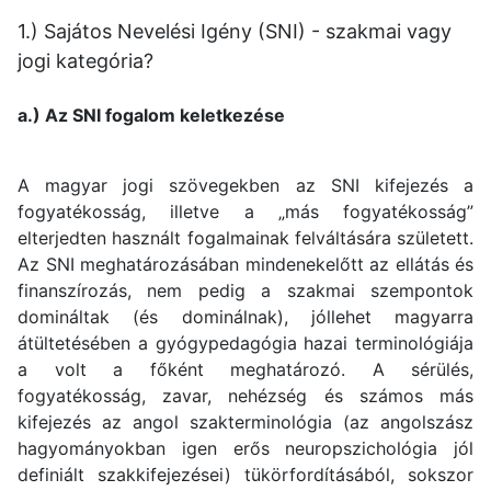
1.) Sajátos Nevelési Igény (SNI) - szakmai vagy
jogi kategória?
a.) Az SNI fogalom keletkezése
A magyar jogi szövegekben az SNI kifejezés a
fogyatékosság, illetve a „más fogyatékosság”
elterjedten használt fogalmainak felváltására született.
Az SNI meghatározásában mindenekelőtt az ellátás és
finanszírozás, nem pedig a szakmai szempontok
domináltak (és dominálnak), jóllehet magyarra
átültetésében a gyógypedagógia hazai terminológiája
a volt a főként meghatározó. A sérülés,
fogyatékosság, zavar, nehézség és számos más
kifejezés az angol szakterminológia (az angolszász
hagyományokban igen erős neuropszichológia jól
definiált szakkifejezései) tükörfordításából, sokszor