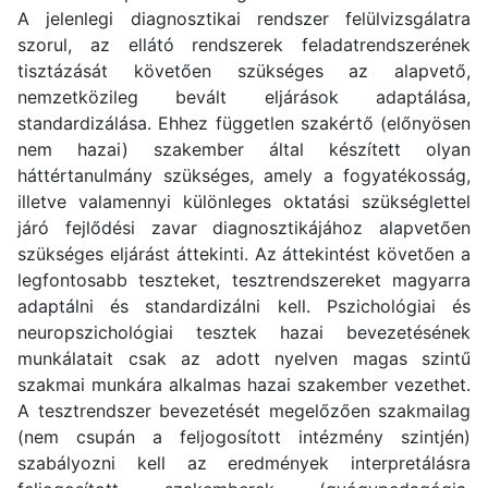
A jelenlegi diagnosztikai rendszer felülvizsgálatra
szorul, az ellátó rendszerek feladatrendszerének
tisztázását követően szükséges az alapvető,
nemzetközileg bevált eljárások adaptálása,
standardizálása. Ehhez független szakértő (előnyösen
nem hazai) szakember által készített olyan
háttértanulmány szükséges, amely a fogyatékosság,
illetve valamennyi különleges oktatási szükséglettel
járó fejlődési zavar diagnosztikájához alapvetően
szükséges eljárást áttekinti. Az áttekintést követően a
legfontosabb teszteket, tesztrendszereket magyarra
adaptálni és standardizálni kell. Pszichológiai és
neuropszichológiai tesztek hazai bevezetésének
munkálatait csak az adott nyelven magas szintű
szakmai munkára alkalmas hazai szakember vezethet.
A tesztrendszer bevezetését megelőzően szakmailag
(nem csupán a feljogosított intézmény szintjén)
szabályozni kell az eredmények interpretálásra