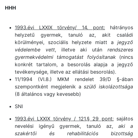
HHH
1993.évi LXXIX törvény/ 14. pont:
hátrányos
helyzetű gyermek, tanuló az, akit családi
körülményei, szociális helyzete miatt a
jegyző
védelembe vett
, illetve aki után
rendszeres
gyermekvédelmi támogatást folyósítanak
(nincs
konkrét tartalom, a besorolás alapja a jegyző
tevékenysége, illetve az ellátási besorolás).
11/1994 (VI.8.) MKM rendelet 39/D §-ában
szempontként megjelenik a
szülő iskolázottsága
(8 általános vagy kevesebb)
SNI
1993.évi LXXIX törvény / 121.§ 29 pont:
sajátos
nevelési igényű gyermek, tanuló az,
aki a
szakértői és rehabilitációs bizottság