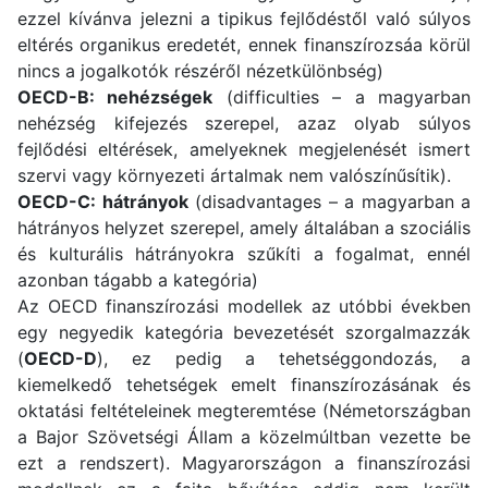
ezzel kívánva jelezni a tipikus fejlődéstől való súlyos
eltérés organikus eredetét, ennek finanszírozsáa körül
nincs a jogalkotók részéről nézetkülönbség)
OECD-B: nehézségek
(difficulties – a magyarban
nehézség kifejezés szerepel, azaz olyab súlyos
fejlődési eltérések, amelyeknek megjelenését ismert
szervi vagy környezeti ártalmak nem valószínűsítik).
OECD-C: hátrányok
(disadvantages – a magyarban a
hátrányos helyzet szerepel, amely általában a szociális
és kulturális hátrányokra szűkíti a fogalmat, ennél
azonban tágabb a kategória)
Az OECD finanszírozási modellek az utóbbi években
egy negyedik kategória bevezetését szorgalmazzák
(
OECD-D
), ez pedig a tehetséggondozás, a
kiemelkedő tehetségek emelt finanszírozásának és
oktatási feltételeinek megteremtése (Németországban
a Bajor Szövetségi Állam a közelmúltban vezette be
ezt a rendszert). Magyarországon a finanszírozási