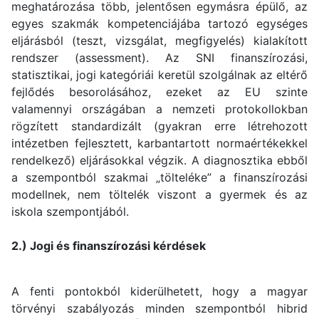
meghatározása több, jelentősen egymásra épülő, az
egyes szakmák kompetenciájába tartozó egységes
eljárásból (teszt, vizsgálat, megfigyelés) kialakított
rendszer (assessment). Az SNI finanszírozási,
statisztikai, jogi kategóriái keretül szolgálnak az eltérő
fejlődés besorolásához, ezeket az EU szinte
valamennyi országában a nemzeti protokollokban
rögzített standardizált (gyakran erre létrehozott
intézetben fejlesztett, karbantartott normaértékekkel
rendelkező) eljárásokkal végzik. A diagnosztika ebből
a szempontból szakmai „tölteléke” a finanszírozási
modellnek, nem töltelék viszont a gyermek és az
iskola szempontjából.
2.) Jogi és finanszírozási kérdések
A fenti pontokból kiderülhetett, hogy a magyar
törvényi szabályozás minden szempontból hibrid