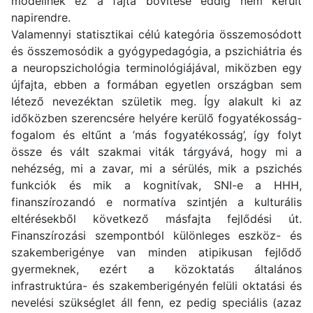
modellnek ez a fajta bővítése eddig nem került
napirendre.
Valamennyi statisztikai célú kategória összemosódott
és összemosódik a gyógypedagógia, a pszichiátria és
a neuropszichológia terminológiájával, miközben egy
újfajta, ebben a formában egyetlen országban sem
létező nevezéktan születik meg. Így alakult ki az
időközben szerencsére helyére kerülő fogyatékosság-
fogalom és eltűnt a ’más fogyatékosság’, így folyt
össze és vált szakmai viták tárgyává, hogy mi a
nehézség, mi a zavar, mi a sérülés, mik a pszichés
funkciók és mik a kognitívak, SNI-e a HHH,
finanszírozandó e normatíva szintjén a kulturális
eltérésekből következő másfajta fejlődési út.
Finanszírozási szempontból különleges eszköz- és
szakemberigénye van minden atipikusan fejlődő
gyermeknek, ezért a közoktatás általános
infrastruktúra- és szakemberigényén felüli oktatási és
nevelési szükséglet áll fenn, ez pedig speciális (azaz