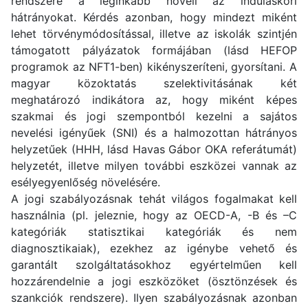
rendszere a leginkább növeli az induláskori
hátrányokat. Kérdés azonban, hogy mindezt miként
lehet törvénymódosítással, illetve az iskolák szintjén
támogatott pályázatok formájában (lásd HEFOP
programok az NFT1-ben) kikényszeríteni, gyorsítani. A
magyar közoktatás szelektivitásának két
meghatározó indikátora az, hogy miként képes
szakmai és jogi szempontból kezelni a sajátos
nevelési igényűek (SNI) és a halmozottan hátrányos
helyzetűek (HHH, lásd Havas Gábor OKA referátumát)
helyzetét, illetve milyen további eszközei vannak az
esélyegyenlőség növelésére.
A jogi szabályozásnak tehát világos fogalmakat kell
használnia (pl. jeleznie, hogy az OECD-A, -B és –C
kategóriák statisztikai kategóriák és nem
diagnosztikaiak), ezekhez az igénybe vehető és
garantált szolgáltatásokhoz egyértelműen kell
hozzárendelnie a jogi eszközöket (ösztönzések és
szankciók rendszere). Ilyen szabályozásnak azonban