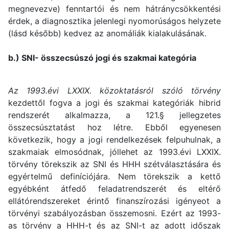
megnevezve) fenntartói és nem hátránycsökkentési
érdek, a diagnosztika jelenlegi nyomorúságos helyzete
(lásd később) kedvez az anomáliák kialakulásának.
b.) SNI- összecsúszó jogi és szakmai kategória
Az 1993.évi LXXIX. közoktatásról szóló törvény
kezdettől fogva a jogi és szakmai kategóriák hibrid
rendszerét alkalmazza, a 121.§ jellegzetes
összecsúsztatást hoz létre. Ebből egyenesen
következik, hogy a jogi rendelkezések felpuhulnak, a
szakmaiak elmosódnak, jóllehet az 1993.évi LXXIX.
törvény törekszik az SNI és HHH szétválasztására és
egyértelmű definíciójára. Nem törekszik a kettő
egyébként átfedő feladatrendszerét és eltérő
ellátórendszereket érintő finanszírozási igényeot a
törvényi szabályozásban összemosni. Ezért az 1993-
as törvény a HHH-t és az SNI-t az adott időszak