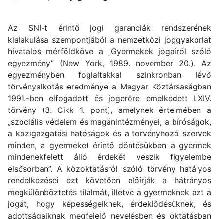
Az SNI-t érintő jogi garanciák rendszerének
kialakulása szempontjából a nemzetközi joggyakorlat
hivatalos mérföldköve a „Gyermekek jogairól szóló
egyezmény” (New York, 1989. november 20.). Az
egyezményben foglaltakkal szinkronban lévő
törvényalkotás eredménye a Magyar Köztársaságban
1991.-ben elfogadott és jogerőre emelkedett LXIV.
törvény (3. Cikk 1. pont), amelynek értelmében a
„szociális védelem és magánintézményei, a bíróságok,
a közigazgatási hatóságok és a törvényhozó szervek
minden, a gyermeket érintő döntésükben a gyermek
mindenekfelett álló érdekét veszik figyelembe
elsősorban”. A közoktatásról szóló törvény hatályos
rendelkezései ezt követően előírják a hátrányos
megkülönböztetés tilalmát, illetve a gyermeknek azt a
jogát, hogy képességeiknek, érdeklődésüknek, és
adottságaiknak megfelelő nevelésben és oktatásban