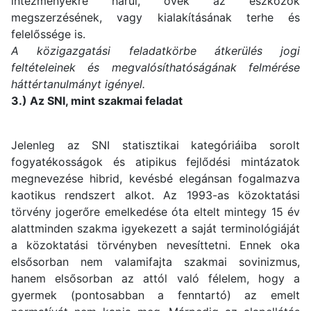
intézményekre hárul, övék az eszközök
megszerzésének, vagy kialakításának terhe és
felelőssége is.
A közigazgatási feladatkörbe átkerülés jogi
feltételeinek és megvalósíthatóságának felmérése
háttértanulmányt igényel.
3.) Az SNI, mint szakmai feladat
Jelenleg az SNI statisztikai kategóriáiba sorolt
fogyatékosságok és atipikus fejlődési mintázatok
megnevezése hibrid, kevésbé elegánsan fogalmazva
kaotikus rendszert alkot. Az 1993-as közoktatási
törvény jogerőre emelkedése óta eltelt mintegy 15 év
alattminden szakma igyekezett a saját terminológiáját
a közoktatási törvényben nevesíttetni. Ennek oka
elsősorban nem valamifajta szakmai sovinizmus,
hanem elsősorban az attól való félelem, hogy a
gyermek (pontosabban a fenntartó) az emelt