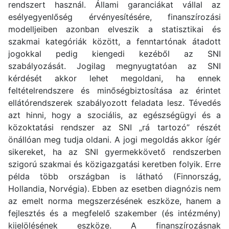
rendszert használ. Állami garanciákat vállal az
esélyegyenlőség érvényesítésére, finanszírozási
modelljeiben azonban elveszik a statisztikai és
szakmai kategóriák között, a fenntartónak átadott
jogokkal pedig kiengedi kezéből az SNI
szabályozását. Jogilag megnyugtatóan az SNI
kérdését akkor lehet megoldani, ha ennek
feltételrendszere és minőségbiztosítása az érintet
ellátórendszerek szabályozott feladata lesz. Tévedés
azt hinni, hogy a szociális, az egészségügyi és a
közoktatási rendszer az SNI „rá tartozó” részét
önállóan meg tudja oldani. A jogi megoldás akkor ígér
sikereket, ha az SNI gyermekkövető rendszerben
szigorú szakmai és közigazgatási keretben folyik. Erre
példa több országban is látható (Finnország,
Hollandia, Norvégia). Ebben az esetben diagnózis nem
az emelt norma megszerzésének eszköze, hanem a
fejlesztés és a megfelelő szakember (és intézmény)
kijelölésének eszköze. A finanszírozásnak