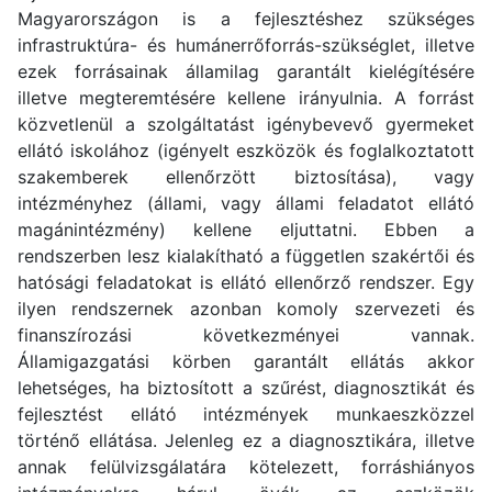
Magyarországon is a fejlesztéshez szükséges
infrastruktúra- és humánerrőforrás-szükséglet, illetve
ezek forrásainak államilag garantált kielégítésére
illetve megteremtésére kellene irányulnia. A forrást
közvetlenül a szolgáltatást igénybevevő gyermeket
ellátó iskolához (igényelt eszközök és foglalkoztatott
szakemberek ellenőrzött biztosítása), vagy
intézményhez (állami, vagy állami feladatot ellátó
magánintézmény) kellene eljuttatni. Ebben a
rendszerben lesz kialakítható a független szakértői és
hatósági feladatokat is ellátó ellenőrző rendszer. Egy
ilyen rendszernek azonban komoly szervezeti és
finanszírozási következményei vannak.
Államigazgatási körben garantált ellátás akkor
lehetséges, ha biztosított a szűrést, diagnosztikát és
fejlesztést ellátó intézmények munkaeszközzel
történő ellátása. Jelenleg ez a diagnosztikára, illetve
annak felülvizsgálatára kötelezett, forráshiányos