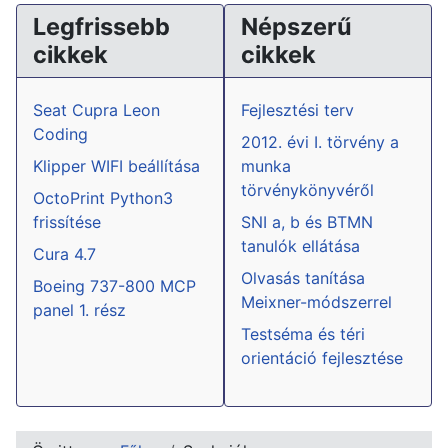
Legfrissebb
Népszerű
cikkek
cikkek
Seat Cupra Leon
Fejlesztési terv
Coding
2012. évi I. törvény a
Klipper WIFI beállítása
munka
törvénykönyvéről
OctoPrint Python3
frissítése
SNI a, b és BTMN
tanulók ellátása
Cura 4.7
Olvasás tanítása
Boeing 737-800 MCP
Meixner-módszerrel
panel 1. rész
Testséma és téri
orientáció fejlesztése