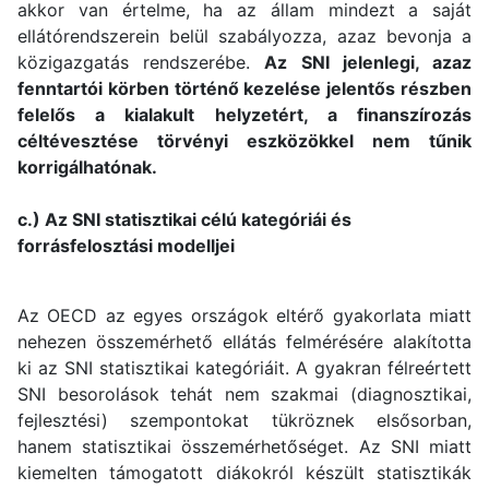
akkor van értelme, ha az állam mindezt a saját
ellátórendszerein belül szabályozza, azaz bevonja a
közigazgatás rendszerébe.
Az SNI jelenlegi, azaz
fenntartói körben történő kezelése jelentős részben
felelős a kialakult helyzetért, a finanszírozás
céltévesztése törvényi eszközökkel nem tűnik
korrigálhatónak.
c.) Az SNI statisztikai célú kategóriái és
forrásfelosztási modelljei
Az OECD az egyes országok eltérő gyakorlata miatt
nehezen összemérhető ellátás felmérésére alakította
ki az SNI statisztikai kategóriáit. A gyakran félreértett
SNI besorolások tehát nem szakmai (diagnosztikai,
fejlesztési) szempontokat tükröznek elsősorban,
hanem statisztikai összemérhetőséget. Az SNI miatt
kiemelten támogatott diákokról készült statisztikák