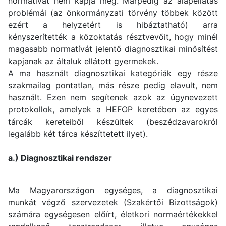
normatívát nem kapja meg. Márpedig az alapellátás
problémái (az önkormányzati törvény többek között
ezért a helyzetért is hibáztatható) arra
kényszerítették a közoktatás résztvevőit, hogy minél
magasabb normatívát jelentő diagnosztikai minősítést
kapjanak az általuk ellátott gyermekek.
A ma használt diagnosztikai kategóriák egy része
szakmailag pontatlan, más része pedig elavult, nem
használt. Ezen nem segítenek azok az úgynevezett
protokollok, amelyek a HEFOP keretében az egyes
tárcák kereteiből készültek (beszédzavarokról
legalább két tárca készíttetett ilyet).
a.) Diagnosztikai rendszer
Ma Magyarországon egységes, a diagnosztikai
munkát végző szervezetek (Szakértői Bizottságok)
számára egységesen előírt, életkori normaértékekkel