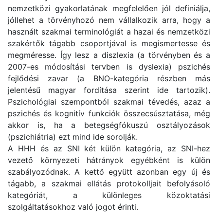
nemzetközi gyakorlatának megfelelően jól definiálja,
jóllehet a törvényhozó nem vállalkozik arra, hogy a
használt szakmai terminológiát a hazai és nemzetközi
szakértők tágabb csoportjával is megismertesse és
megméresse. Így lesz a diszlexia (a törvényben és a
2007-es módosítási tervben is dyslexia) pszichés
fejlődési zavar (a BNO-kategória részben más
jelentésű magyar fordítása szerint ide tartozik).
Pszichológiai szempontból szakmai tévedés, azaz a
pszichés és kognitív funkciók összecsúsztatása, még
akkor is, ha a betegségfókuszú osztályozások
(pszichiátria) ezt mind ide sorolják.
A HHH és az SNI két külön kategória, az SNI-hez
vezető környezeti hátrányok egyébként is külön
szabályozódnak. A kettő együtt azonban egy új és
tágabb, a szakmai ellátás protokolljait befolyásoló
kategóriát, a különleges közoktatási
szolgáltatásokhoz való jogot érinti.