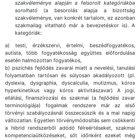
szakvéleménye alapján a felsorolt kategóriákba
sorolható
(a besorolás alapja a bizottság
szakvéleménye, van konkrét tartalom, ez azonban
szakmailag vitatható már a bevezetéskor is). A
kategóriák:
a) testi, érzékszervi, értelmi, beszédfogyatékos,
autista, több fogyatékosság együttes előfordulása
esetén halmozottan fogyatékos,
b) pszichés fejlődés zavarai miatt a nevelési, tanulási
folyamatban tartósan és súlyosan akadályozott (pl.
dyslexia, dysgraphia, dyscalculia, mutizmus, kóros
hyperkinetikus vagy kóros aktivitászavar) A jogi,
ellátási, finanszírozási és szakmai (a fejlődési zavar
terminológiája) fogalmak rendszere már az első
törvényi szabályozásnál összecsúszik és a mai napig
változatlan. Egyetlen törvénymódosítás sem csökkenti
a hibrid rendszerből adódó félreértéseket, szakmai
kompetenciaütközéseket, sőt időnként ezeket még