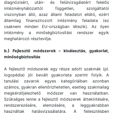
diagnózisért, után- és felülvizsgálatért felelős
intézményhálózattól független, szolgáltatói
viszonyban álló, azaz állami feladatot ellátó, ezért
államilag finanszírozott intézmény feladata (ez
csaknem minden EU-országban létezik). Az ilyen
intézmény a minőségbiztosítási rendszer egyik
meghatározó résztevője.
b.) Fejlesztő módszerek – kiválasztás, gyakorlat,
minőségbiztosítás
A fejlesztő módszerek egy része adott szakmák (pl.
logopédia) jól bevált gyakorlata szerint folyik. A
tanulási zavarok egyes kategóriáiban azonban
számos, gyakran ellenőrizhetetlen, esetleg szakmailag
megkérdőjelezhető módszer van használatban.
Szükséges lenne a fejlesztő módszerek áttekintésére,
rendszerezésére, elemzésére, a leggyakrabban
használtak hatásvizsgálatára. A fejlesztésben