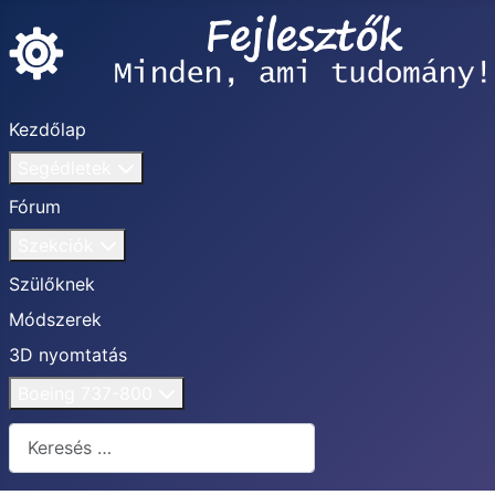
Kezdőlap
Segédletek
Fórum
Szekciók
Szülőknek
Módszerek
3D nyomtatás
Boeing 737-800
Keresés...