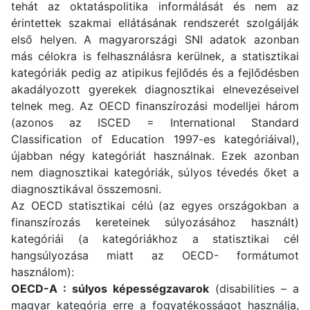
tehát az oktatáspolitika informálását és nem az
érintettek szakmai ellátásának rendszerét szolgálják
első helyen. A magyarországi SNI adatok azonban
más célokra is felhasználásra kerülnek, a statisztikai
kategóriák pedig az atipikus fejlődés és a fejlődésben
akadályozott gyerekek diagnosztikai elnevezéseivel
telnek meg. Az OECD finanszírozási modelljei három
(azonos az ISCED = International Standard
Classification of Education 1997-es kategóriáival),
újabban négy kategóriát használnak. Ezek azonban
nem diagnosztikai kategóriák, súlyos tévedés őket a
diagnosztikával összemosni.
Az OECD statisztikai célú (az egyes országokban a
finanszírozás kereteinek súlyozásához használt)
kategóriái (a kategóriákhoz a statisztikai cél
hangsúlyozása miatt az OECD- formátumot
használom):
OECD-A : súlyos képességzavarok
(disabilities – a
magyar kategória erre a fogyatékosságot használja,