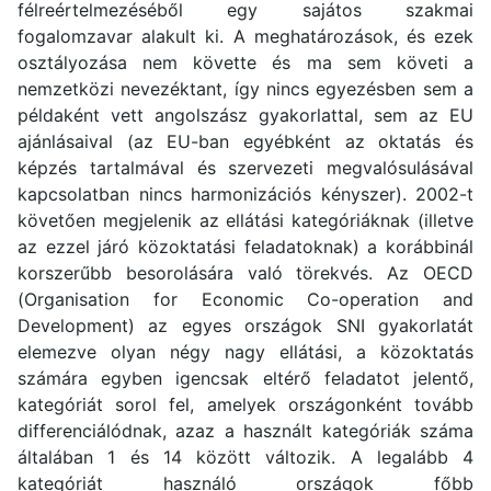
félreértelmezéséből egy sajátos szakmai
fogalomzavar alakult ki. A meghatározások, és ezek
osztályozása nem követte és ma sem követi a
nemzetközi nevezéktant, így nincs egyezésben sem a
példaként vett angolszász gyakorlattal, sem az EU
ajánlásaival (az EU-ban egyébként az oktatás és
képzés tartalmával és szervezeti megvalósulásával
kapcsolatban nincs harmonizációs kényszer). 2002-t
követően megjelenik az ellátási kategóriáknak (illetve
az ezzel járó közoktatási feladatoknak) a korábbinál
korszerűbb besorolására való törekvés. Az OECD
(Organisation for Economic Co-operation and
Development) az egyes országok SNI gyakorlatát
elemezve olyan négy nagy ellátási, a közoktatás
számára egyben igencsak eltérő feladatot jelentő,
kategóriát sorol fel, amelyek országonként tovább
differenciálódnak, azaz a használt kategóriák száma
általában 1 és 14 között változik. A legalább 4
kategóriát használó országok főbb