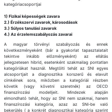
kategóriacsoportjai
1) Fizikai képességek zavara
2.) Érzékszervi zavarok, károsodások
3.) Súlyos tanulási zavarok
4.) Az érzelemszabályozás zavarai
A magyar törvényi szabályozás és ennek
következményeként (bár a gyakorlat tapasztalatait
tekintve inkább előzményeként) az ellátás
jellegzetesen hibrid, esetenként szakmailag pontatlan
kategóriákat használ. Megtölti tehát az SNI egyes
alcsoportjait a diagnosztika korszerű és elavult
címkéinek sora, miközben a kategóriái részben
követik (vagy követni szeretnék) az OECD
finanszírozási modelljeit. Mindezek alapján
elmondható tehát, hogy az SNI nem szakmai, hanem
finanszírozási kategória, azaz az SNI-be való
bekerülés ( a konkrét diagnosztikai kategória szerint