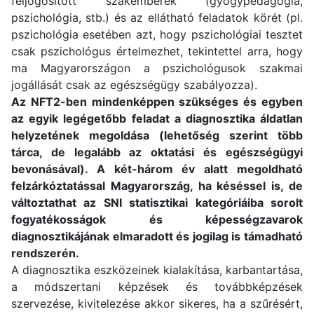
feljogosított szakemberek (gyógypedagógia,
pszichológia, stb.) és az ellátható feladatok körét (pl.
pszichológia esetében azt, hogy pszichológiai tesztet
csak pszichológus értelmezhet, tekintettel arra, hogy
ma Magyarországon a pszichológusok szakmai
jogállását csak az egészségügy szabályozza).
Az NFT2-ben mindenképpen szükséges és egyben
az egyik legégetőbb feladat a diagnosztika áldatlan
helyzetének megoldása (lehetőség szerint több
tárca, de legalább az oktatási és egészségügyi
bevonásával). A két-három év alatt megoldható
felzárkóztatással Magyarország, ha késéssel is, de
változtathat az SNI statisztikai kategóriáiba sorolt
fogyatékosságok és képességzavarok
diagnosztikájának elmaradott és jogilag is támadható
rendszerén.
A diagnosztika eszközeinek kialakítása, karbantartása,
a módszertani képzések és továbbképzések
szervezése, kivitelezése akkor sikeres, ha a szűrésért,