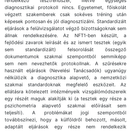
rendelkező tesztrendszer, illetve egységes
diagnosztikai protokoll nincs. Egyetemet, főiskolát
végzett szakemberek csak sokéves tréning után
képesek pontosan és jól diagnosztizálni. Standardizált
eljárások a felülvizsgálatot végző bizottságoknak sem
állnak rendelkezésére. Az NFT1-ben készült, a
fejlődési zavarok leírását és az ismert tesztek (egyik
sem standardizált) felsorolását összegző
dokumentumok szakmai szempontból semmiképp
sem nem nevezhetők protokollnak. A szűrésekre
használt eljárások (Nevelési Tanácsadók) ugyanúgy
nélkülözik a diagnosztika alapvető, a nemzetközi
szakmai standardoknak megfelelő eszközeit. Az
ellátásra kötelezett intézményeik vizsgálómódszereik
egy részét maguk alakítják ki (a tesztek egy része a
pszichometria alapvető szakmai előírásait sem
teljesíti). A problémákat jogi szempontból
továbbszínezi, hogy a külföldről behozott, másolt,
adaptált eljárások egy része nem rendelkezik