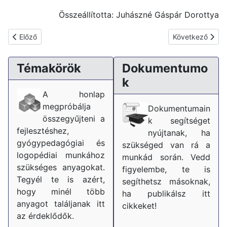
Összeállította: Juhászné Gáspár Dorottya
Előző cikk: Az SNI sajátos helyzete Magyarországon
Következő cikk: 
Előző
Következő
Témakörök
Dokumentumo
k
A honlap
megpróbálja
Dokumentumain
összegyűjteni a
k segítséget
fejlesztéshez,
nyújtanak, ha
gyógypedagógiai és
szükséged van rá a
logopédiai munkához
munkád során. Vedd
szükséges anyagokat.
figyelembe, te is
Tegyél te is azért,
segíthetsz másoknak,
hogy minél több
ha publikálsz itt
anyagot találjanak itt
cikkeket!
az érdeklődők.