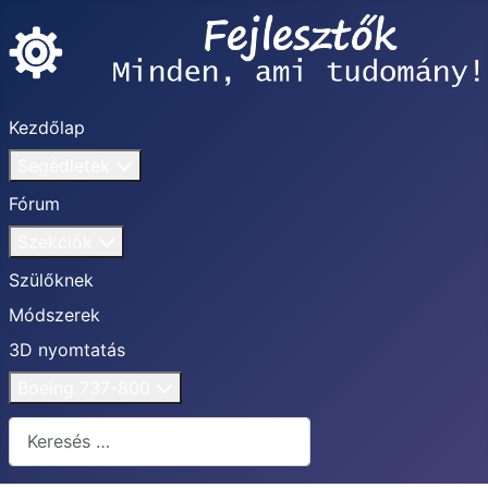
Kezdőlap
Segédletek
Fórum
Szekciók
Szülőknek
Módszerek
3D nyomtatás
Boeing 737-800
Keresés...