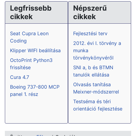
Legfrissebb
Népszerű
cikkek
cikkek
Seat Cupra Leon
Fejlesztési terv
Coding
2012. évi I. törvény a
Klipper WIFI beállítása
munka
törvénykönyvéről
OctoPrint Python3
frissítése
SNI a, b és BTMN
tanulók ellátása
Cura 4.7
Olvasás tanítása
Boeing 737-800 MCP
Meixner-módszerrel
panel 1. rész
Testséma és téri
orientáció fejlesztése