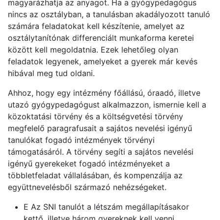
magyarázhatja az anyagot. Ha a gyógypedagógus
nincs az osztályban, a tanulásban akadályozott tanuló
számára feladatokat kell készítenie, amelyet az
osztálytanítónak differenciált munkaforma keretei
között kell megoldatnia. Ezek lehetőleg olyan
feladatok legyenek, amelyeket a gyerek már kevés
hibával meg tud oldani.
Ahhoz, hogy egy intézmény főállású, óraadó, illetve
utazó gyógypedagógust alkalmazzon, ismernie kell a
közoktatási törvény és a költségvetési törvény
megfelelő paragrafusait a sajátos nevelési igényű
tanulókat fogadó intézmények törvényi
támogatásáról. A törvény segíti a sajátos nevelési
igényű gyerekeket fogadó intézményeket a
többletfeladat vállalásában, és kompenzálja az
együttnevelésből származó nehézségeket.
E Az SNI tanulót a létszám megállapításakor
kettő, illetve három gyereknek kell venni.