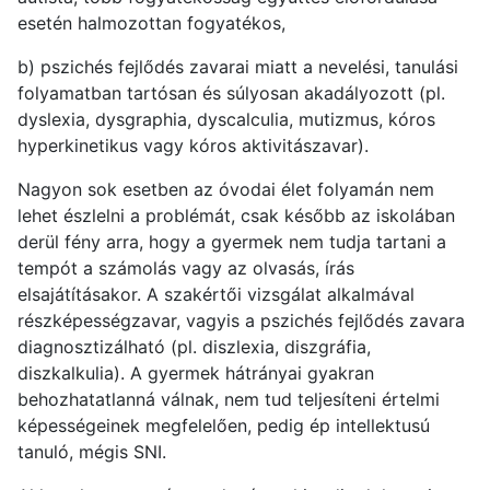
esetén halmozottan fogyatékos,
b) pszichés fejlődés zavarai miatt a nevelési, tanulási
folyamatban tartósan és súlyosan akadályozott (pl.
dyslexia, dysgraphia, dyscalculia, mutizmus, kóros
hyperkinetikus vagy kóros aktivitászavar).
Nagyon sok esetben az óvodai élet folyamán nem
lehet észlelni a problémát, csak később az iskolában
derül fény arra, hogy a gyermek nem tudja tartani a
tempót a számolás vagy az olvasás, írás
elsajátításakor. A szakértői vizsgálat alkalmával
részképességzavar, vagyis a pszichés fejlődés zavara
diagnosztizálható (pl. diszlexia, diszgráfia,
diszkalkulia). A gyermek hátrányai gyakran
behozhatatlanná válnak, nem tud teljesíteni értelmi
képességeinek megfelelően, pedig ép intellektusú
tanuló, mégis SNI.