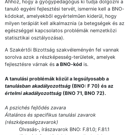
Ahhoz, hogy a gyógypedagógus ki tudja dolgozni a
tanuló egyéni fejlesztési tervét, ismernie kell a BNO-
kódokat, amelyekből egyértelműen kiderül, hogy
milyen terápiát kell alkalmaznia (a betegségek és az
egészséggel kapcsolatos problémák nemzetközi
statisztikai osztályozása).
A Szakértői Bizottság szakvéleményén fel vannak
sorolva azok a részképesség-területek, amelyek
fejlesztésre várnak és
a BNO-kód
is.
A tanulási problémák közül a legsúlyosabb a
tanulásban akadályozottság
(BNO: F 70) és az
értelmi akadályozottság
(BNO 71, BNO 72).
A pszichés fejlődés zavara
Általános és specifikus tanulási zavarok
(részképességzavarok)
Olvasás-, írászavarok BNO: F.81.0; F.81.1