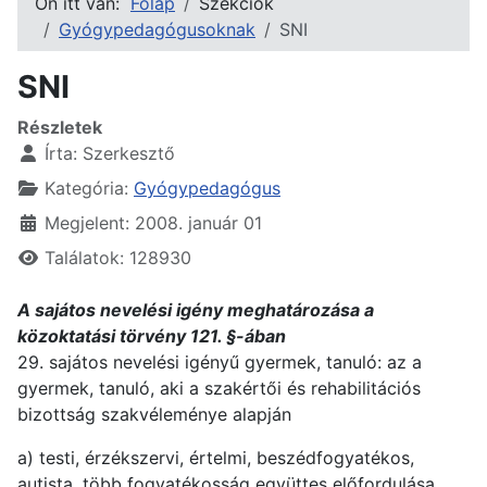
Ön itt van:
Főlap
Szekciók
Gyógypedagógusoknak
SNI
SNI
Részletek
Írta:
Szerkesztő
Kategória:
Gyógypedagógus
Megjelent: 2008. január 01
Találatok: 128930
A sajátos nevelési igény meghatározása a
közoktatási törvény 121. §-ában
29. sajátos nevelési igényű gyermek, tanuló: az a
gyermek, tanuló, aki a szakértői és rehabilitációs
bizottság szakvéleménye alapján
a) testi, érzékszervi, értelmi, beszédfogyatékos,
autista, több fogyatékosság együttes előfordulása