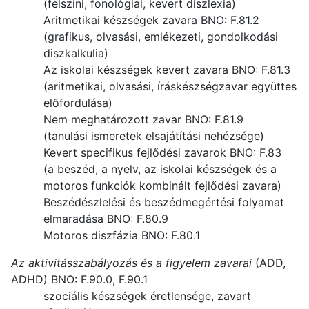
(felszíni, fonológiai, kevert diszlexia)
Aritmetikai készségek zavara BNO: F.81.2
(grafikus, olvasási, emlékezeti, gondolkodási
diszkalkulia)
Az iskolai készségek kevert zavara BNO: F.81.3
(aritmetikai, olvasási, íráskészségzavar együttes
előfordulása)
Nem meghatározott zavar BNO: F.81.9
(tanulási ismeretek elsajátítási nehézsége)
Kevert specifikus fejlődési zavarok BNO: F.83
(a beszéd, a nyelv, az iskolai készségek és a
motoros funkciók kombinált fejlődési zavara)
Beszédészlelési és beszédmegértési folyamat
elmaradása BNO: F.80.9
Motoros diszfázia BNO: F.80.1
Az aktivitásszabályozás és a figyelem zavarai
(ADD,
ADHD) BNO: F.90.0, F.90.1
szociális készségek éretlensége, zavart