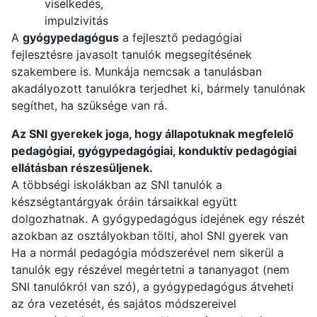
viselkedés,
impulzivitás
A
gyógypedagógus
a fejlesztő pedagógiai
fejlesztésre javasolt tanulók megsegítésének
szakembere is. Munkája nemcsak a tanulásban
akadályozott tanulókra terjedhet ki, bármely tanulónak
segíthet, ha szüksége van rá.
Az SNI gyerekek joga, hogy állapotuknak megfelelő
pedagógiai, gyógypedagógiai, konduktív pedagógiai
ellátásban részesüljenek.
A többségi iskolákban az SNI tanulók a
készségtantárgyak óráin társaikkal együtt
dolgozhatnak. A gyógypedagógus idejének egy részét
azokban az osztályokban tölti, ahol SNI gyerek van
Ha a normál pedagógia módszerével nem sikerül a
tanulók egy részével megértetni a tananyagot (nem
SNI tanulókról van szó), a gyógypedagógus átveheti
az óra vezetését, és sajátos módszereivel