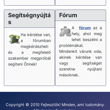
Segítségnyújtá
Fórum
s
A
fórum
az a
hely, ahol meg
Ha kérdése van,
lehet beszélni a
a fórumban
problémákat.
megkérdezheti
Mindenkit várunk oda,
és a megfelelő
akinek kérdése van
szakember megpróbál
vagy segítséget
segíteni Önnek!
szeretne nyújtani
másoknak.
Copyright © 2010 Fejlesztők! Minden, ami tudomány.