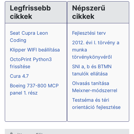
Legfrissebb
Népszerű
cikkek
cikkek
Seat Cupra Leon
Fejlesztési terv
Coding
2012. évi I. törvény a
Klipper WIFI beállítása
munka
törvénykönyvéről
OctoPrint Python3
frissítése
SNI a, b és BTMN
tanulók ellátása
Cura 4.7
Olvasás tanítása
Boeing 737-800 MCP
Meixner-módszerrel
panel 1. rész
Testséma és téri
orientáció fejlesztése