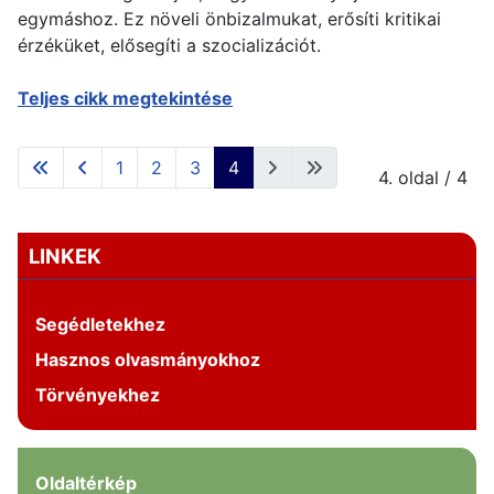
egymáshoz. Ez növeli önbizalmukat, erősíti kritikai
érzéküket, elősegíti a szocializációt.
Teljes cikk megtekintése
1
2
3
4
4. oldal / 4
LINKEK
Segédletekhez
Hasznos olvasmányokhoz
Törvényekhez
Oldaltérkép