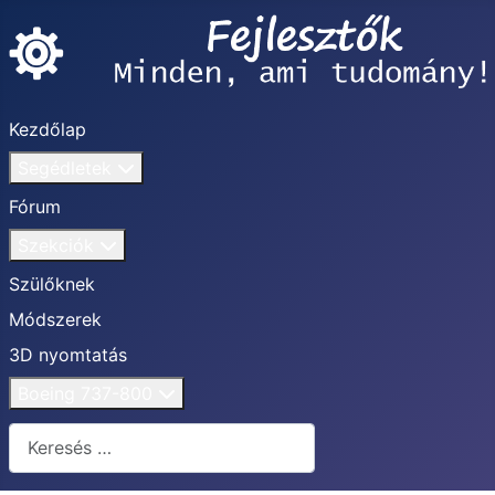
Kezdőlap
Segédletek
Fórum
Szekciók
Szülőknek
Módszerek
3D nyomtatás
Boeing 737-800
Keresés...