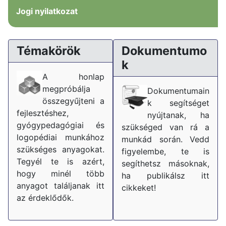
Jogi nyilatkozat
Témakörök
Dokumentumo
k
A honlap
megpróbálja
Dokumentumain
összegyűjteni a
k segítséget
fejlesztéshez,
nyújtanak, ha
gyógypedagógiai és
szükséged van rá a
logopédiai munkához
munkád során. Vedd
szükséges anyagokat.
figyelembe, te is
Tegyél te is azért,
segíthetsz másoknak,
hogy minél több
ha publikálsz itt
anyagot találjanak itt
cikkeket!
az érdeklődők.