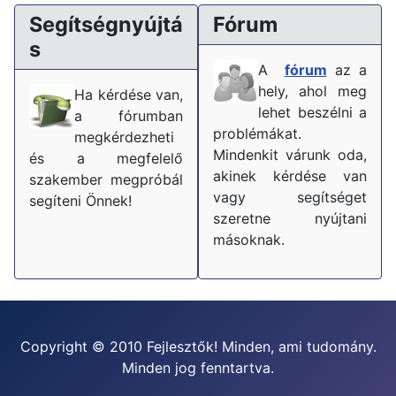
Segítségnyújtá
Fórum
s
A
fórum
az a
hely, ahol meg
Ha kérdése van,
lehet beszélni a
a fórumban
problémákat.
megkérdezheti
Mindenkit várunk oda,
és a megfelelő
akinek kérdése van
szakember megpróbál
vagy segítséget
segíteni Önnek!
szeretne nyújtani
másoknak.
Copyright © 2010 Fejlesztők! Minden, ami tudomány.
Minden jog fenntartva.