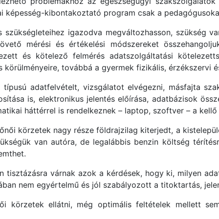
jelezhető problémákhoz az egészségügyi szakszolgálatok
i képesség-kibontakoztató program csak a pedagógusokat é
s szükségleteihez igazodva megváltozhasson, szükség van
övető mérési és értékelési módszereket összehangoljuk
yezett és kötelező felmérés adatszolgáltatási kötelezett
s körülményeire, továbbá a gyermek fizikális, érzékszervi és
pusú adatfelvételt, vizsgálatot elvégezni, másfajta szak
ítása is, elektronikus jelentés előírása, adatbázisok ös
ikai háttérrel is rendelkeznek – laptop, szoftver – a kellő 
édőnői körzetek nagy része földrajzilag kiterjedt, a kistele
ségük van autóra, de legalábbis benzin költség térítés
emthet.
isztázásra várnak azok a kérdések, hogy ki, milyen adato
an nem egyértelmű és jól szabályozott a titoktartás, jele
 körzetek ellátni, még optimális feltételek mellett se