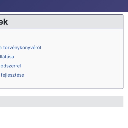
ek
ka törvénykönyvéről
llátása
módszerrel
 fejlesztése