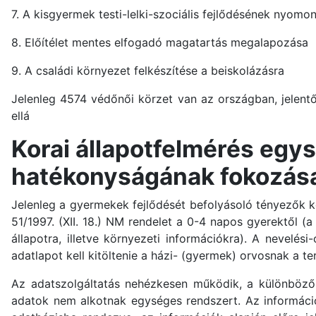
7. A kisgyermek testi-lelki-szociális fejlődésének nyomo
8. Előítélet mentes elfogadó magatartás megalapozása
9. A családi környezet felkészítése a beiskolázásra
Jelenleg 4574 védőnői körzet van az országban, jelentő
ellá
Korai állapotfelmérés egy
hatékonyságának fokozás
Jelenleg a gyermekek fejlődését befolyásoló tényezők k
51/1997. (XII. 18.) NM rendelet a 0-4 napos gyerektől (a
állapotra, illetve környezeti információkra). A nevelé
adatlapot kell kitöltenie a házi- (gyermek) orvosnak a te
Az adatszolgáltatás nehézkesen működik, a különböző é
adatok nem alkotnak egységes rendszert. Az információ