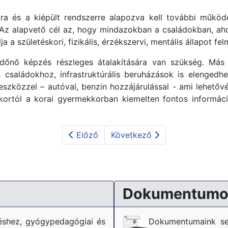
kra és a kiépült rendszerre alapozva kell további működ
Az alapvető cél az, hogy mindazokban a családokban, ahov
 születéskori, fizikális, érzékszervi, mentális állapot fel
 védőnő képzés részleges átalakítására van szükség. Má
családokhoz, infrastruktúrális beruházások is elengedh
i eszközzel – autóval, benzin hozzájárulással - ami lehető
tkortól a korai gyermekkorban kiemelten fontos informáci
Előző
Következő
problémái az iskolarendszerben
Dokumentumo
téshez, gyógypedagógiai és
Dokumentumaink se