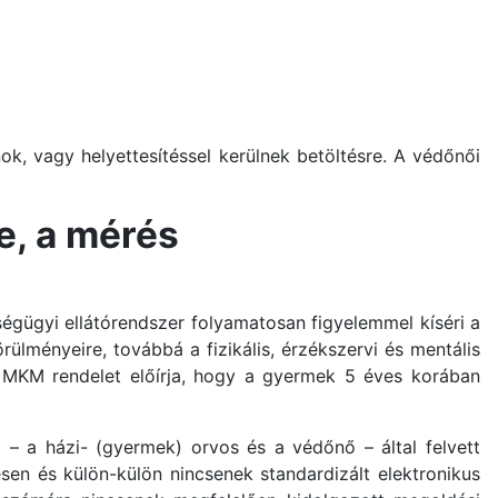
k, vagy helyettesítéssel kerülnek betöltésre. A védőnői
e, a mérés
égügyi ellátórendszer folyamatosan figyelemmel kíséri a
rülményeire, továbbá a fizikális, érzékszervi és mentális
8.) MKM rendelet előírja, hogy a gyermek 5 éves korában
 – a házi- (gyermek) orvos és a védőnő – által felvett
en és külön-külön nincsenek standardizált elektronikus