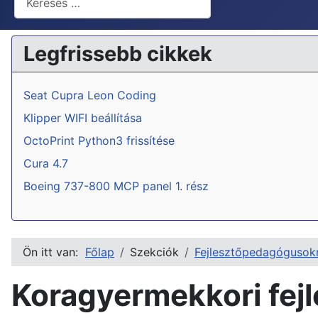
Legfrissebb cikkek
Seat Cupra Leon Coding
Klipper WIFI beállítása
OctoPrint Python3 frissítése
Cura 4.7
Boeing 737-800 MCP panel 1. rész
Ön itt van:
Főlap
Szekciók
Fejlesztőpedagógusok
Koragyermekkori fej