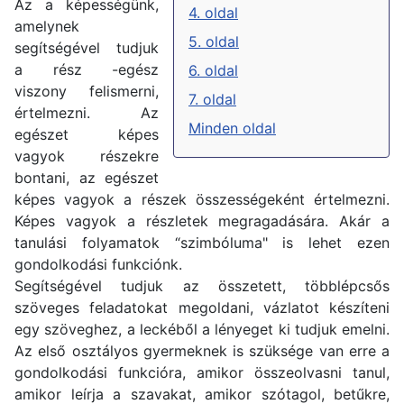
Az a képességünk,
4. oldal
amelynek
5. oldal
segítségével tudjuk
a rész -egész
6. oldal
viszony felismerni,
7. oldal
értelmezni. Az
Minden oldal
egészet képes
vagyok részekre
bontani, az egészet
képes vagyok a részek összességeként értelmezni.
Képes vagyok a részletek megragadására. Akár a
tanulási folyamatok “szimbóluma" is lehet ezen
gondolkodási funkciónk.
Segítségével tudjuk az összetett, többlépcsős
szöveges feladatokat megoldani, vázlatot készíteni
egy szöveghez, a leckéből a lényeget ki tudjuk emelni.
Az első osztályos gyermeknek is szüksége van erre a
gondolkodási funkcióra, amikor összeolvasni tanul,
amikor leírja a szavakat, amikor szótagol, betűkre,