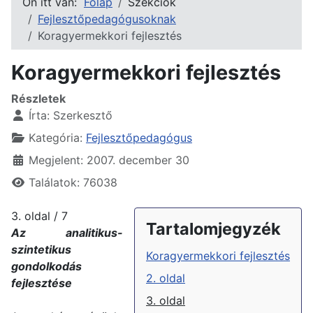
Ön itt van:
Főlap
Szekciók
Fejlesztőpedagógusoknak
Koragyermekkori fejlesztés
Koragyermekkori fejlesztés
Részletek
Írta:
Szerkesztő
Kategória:
Fejlesztőpedagógus
Megjelent: 2007. december 30
Találatok: 76038
3. oldal / 7
Tartalomjegyzék
Az analitikus-
szintetikus
Koragyermekkori fejlesztés
gondolkodás
2. oldal
fejlesztése
3. oldal