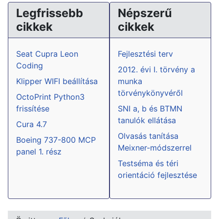
Legfrissebb
Népszerű
cikkek
cikkek
Seat Cupra Leon
Fejlesztési terv
Coding
2012. évi I. törvény a
Klipper WIFI beállítása
munka
törvénykönyvéről
OctoPrint Python3
frissítése
SNI a, b és BTMN
tanulók ellátása
Cura 4.7
Olvasás tanítása
Boeing 737-800 MCP
Meixner-módszerrel
panel 1. rész
Testséma és téri
orientáció fejlesztése