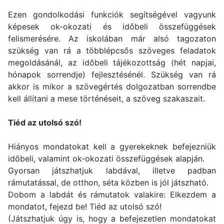
Ezen gondolkodási funkciók segítségével vagyunk
képesek ok-okozati és időbeli összefüggések
felismerésére. Az iskolában már alsó tagozaton
szükség van rá a többlépcsős szöveges feladatok
megoldásánál, az időbeli tájékozottság (hét napjai,
hónapok sorrendje) fejlesztésénél. Szükség van rá
akkor is mikor a szövegértés dolgozatban sorrendbe
kell állítani a mese történéseit, a szöveg szakaszait.
Tiéd az utolsó szó!
Hiányos mondatokat kell a gyerekeknek befejezniük
időbeli, valamint ok-okozati összefüggések alapján.
Gyorsan játszhatjuk labdával, illetve padban
rámutatással, de otthon, séta közben is jól játszható.
Dobom a labdát és rámutatok valakire: Elkezdem a
mondatot, fejezd be! Tiéd az utolsó szó!
(Játszhatjuk úgy is, hogy a befejezetlen mondatokat