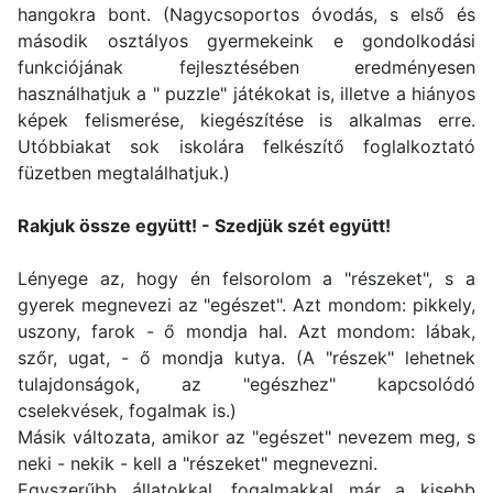
hangokra bont. (Nagycsoportos óvodás, s első és
második osztályos gyermekeink e gondolkodási
funkciójának fejlesztésében eredményesen
használhatjuk a " puzzle" játékokat is, illetve a hiányos
képek felismerése, kiegészítése is alkalmas erre.
Utóbbiakat sok iskolára felkészítő foglalkoztató
füzetben megtalálhatjuk.)
Rakjuk össze együtt! - Szedjük szét együtt!
Lényege az, hogy én felsorolom a "részeket", s a
gyerek megnevezi az "egészet". Azt mondom: pikkely,
uszony, farok - ő mondja hal. Azt mondom: lábak,
szőr, ugat, - ő mondja kutya. (A "részek" lehetnek
tulajdonságok, az "egészhez" kapcsolódó
cselekvések, fogalmak is.)
Másik változata, amikor az "egészet" nevezem meg, s
neki - nekik - kell a "részeket" megnevezni.
Egyszerűbb állatokkal, fogalmakkal már a kisebb