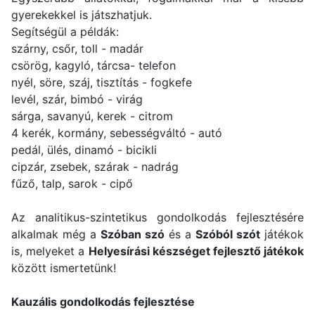
gyerekekkel is játszhatjuk.
Segítségül a példák:
szárny, csőr, toll - madár
csörög, kagyló, tárcsa- telefon
nyél, söre, száj, tisztítás - fogkefe
levél, szár, bimbó - virág
sárga, savanyú, kerek - citrom
4 kerék, kormány, sebességváltó - autó
pedál, ülés, dinamó - bicikli
cipzár, zsebek, szárak - nadrág
fűző, talp, sarok - cipő
Az analitikus-szintetikus gondolkodás fejlesztésére
alkalmak még a
Szóban szó
és a
Szóból szót
játékok
is, melyeket a
Helyesírási készséget fejlesztő játékok
között ismertetünk!
Kauzális gondolkodás fejlesztése