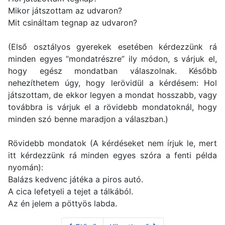
Mikor játszottam az udvaron?
Mit csináltam tegnap az udvaron?
(Első osztályos gyerekek esetében kérdezzünk rá
minden egyes ”mondatrészre” ily módon, s várjuk el,
hogy egész mondatban válaszolnak. Később
nehezíthetem úgy, hogy lerövidül a kérdésem: Hol
játszottam, de ekkor legyen a mondat hosszabb, vagy
továbbra is várjuk el a rövidebb mondatoknál, hogy
minden szó benne maradjon a válaszban.)
Rövidebb mondatok (A kérdéseket nem írjuk le, mert
itt kérdezzünk rá minden egyes szóra a fenti példa
nyomán):
Balázs kedvenc játéka a piros autó.
A cica lefetyeli a tejet a tálkából.
Az én jelem a pöttyös labda.