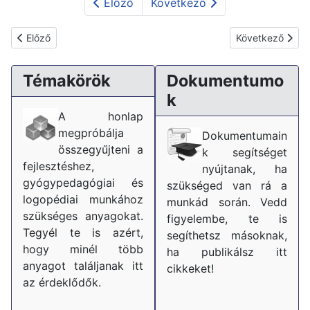
Előző
Következő
Előző cikk: A tanulók eltérő képességeihez való alkalmazkodás 
Következő cikk:
Előző
Következő
Témakörök
Dokumentumo
k
A honlap
megpróbálja
Dokumentumain
összegyűjteni a
k segítséget
fejlesztéshez,
nyújtanak, ha
gyógypedagógiai és
szükséged van rá a
logopédiai munkához
munkád során. Vedd
szükséges anyagokat.
figyelembe, te is
Tegyél te is azért,
segíthetsz másoknak,
hogy minél több
ha publikálsz itt
anyagot találjanak itt
cikkeket!
az érdeklődők.