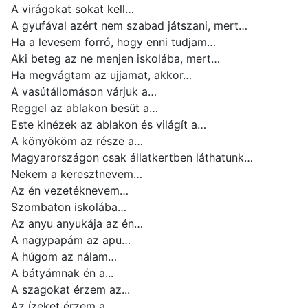
A virágokat sokat kell…
A gyufával azért nem szabad játszani, mert…
Ha a levesem forró, hogy enni tudjam…
Aki beteg az ne menjen iskolába, mert…
Ha megvágtam az ujjamat, akkor…
A vasútállomáson várjuk a…
Reggel az ablakon besüt a…
Este kinézek az ablakon és világít a…
A könyököm az része a…
Magyarországon csak állatkertben láthatunk…
Nekem a keresztnevem…
Az én vezetéknevem…
Szombaton iskolába…
Az anyu anyukája az én…
A nagypapám az apu…
A húgom az nálam…
A bátyámnak én a...
A szagokat érzem az...
Az ízeket érzem a...