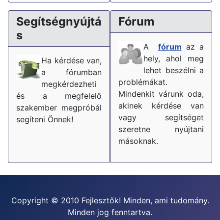
Segítségnyújtá
Fórum
s
A
fórum
az a
hely, ahol meg
Ha kérdése van,
lehet beszélni a
a fórumban
problémákat.
megkérdezheti
Mindenkit várunk oda,
és a megfelelő
akinek kérdése van
szakember megpróbál
vagy segítséget
segíteni Önnek!
szeretne nyújtani
másoknak.
Copyright © 2010 Fejlesztők! Minden, ami tudomány.
Minden jog fenntartva.