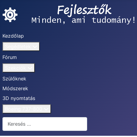
Kezdőlap
Segédletek
Fórum
Szekciók
Szülőknek
Módszerek
3D nyomtatás
Boeing 737-800
Keresés...