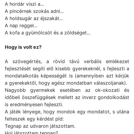
A hordár viszi a...
A pincérnek szokás adni...
A holdsugár az éjszakát...
A nap reggel...
A kofa a gyümölcsöt és a zöldséget...
Hogy is volt ez?
A szövegértés, a rövid távú verbális emlékezet
fejlesztését segíti elő kisebb gyerekeknél, s fejleszti a
mondatalkotás képességét is (amennyiben azt kérjük
a gyerekektől, hogy egész mondatban válaszoljanak).
Nagyobb gyermekek esetében az ok-okozati és
időbeli összefüggések mellett az inverz gondolkodást
is eredményesen fejleszti.
A játék lényege, hogy mondok egy mondatot, s utána
felteszek egy kérdést pld:
Tegnap az udvaron játszottam.
Hol játszottam tegnap?