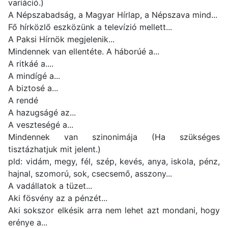
variáció.)
A Népszabadság, a Magyar Hírlap, a Népszava mind...
Fő hírközlő eszközünk a televízió mellett...
A Paksi Hírnök megjelenik...
Mindennek van ellentéte. A háborúé a...
A ritkáé a....
A mindígé a...
A biztosé a...
A rendé
A hazugságé az...
A veszteségé a...
Mindennek van szinonimája (Ha szükséges
tisztázhatjuk mit jelent.)
pld: vidám, megy, fél, szép, kevés, anya, iskola, pénz,
hajnal, szomorú, sok, csecsemő, asszony...
A vadállatok a tüzet...
Aki fösvény az a pénzét...
Aki sokszor elkésik arra nem lehet azt mondani, hogy
erénye a...